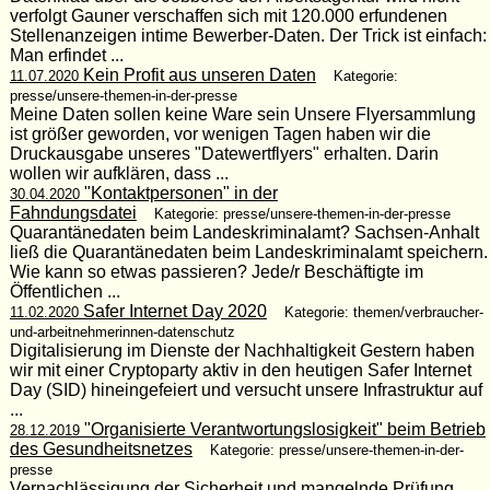
verfolgt Gauner verschaffen sich mit 120.000 erfundenen
Stellenanzeigen intime Bewerber-Daten. Der Trick ist einfach:
Man erfindet ...
Kein Profit aus unseren Daten
11.07.2020
Kategorie:
presse/unsere-themen-in-der-presse
Meine Daten sollen keine Ware sein Unsere Flyersammlung
ist größer geworden, vor wenigen Tagen haben wir die
Druckausgabe unseres "Datewertflyers" erhalten. Darin
wollen wir aufklären, dass ...
"Kontaktpersonen" in der
30.04.2020
Fahndungsdatei
Kategorie: presse/unsere-themen-in-der-presse
Quarantänedaten beim Landeskriminalamt? Sachsen-Anhalt
ließ die Quarantänedaten beim Landeskriminalamt speichern.
Wie kann so etwas passieren? Jede/r Beschäftigte im
Öffentlichen ...
Safer Internet Day 2020
11.02.2020
Kategorie: themen/verbraucher-
und-arbeitnehmerinnen-datenschutz
Digitalisierung im Dienste der Nachhaltigkeit Gestern haben
wir mit einer Cryptoparty aktiv in den heutigen Safer Internet
Day (SID) hineingefeiert und versucht unsere Infrastruktur auf
...
"Organisierte Verantwortungslosigkeit" beim Betrieb
28.12.2019
des Gesundheitsnetzes
Kategorie: presse/unsere-themen-in-der-
presse
Vernachlässigung der Sicherheit und mangelnde Prüfung