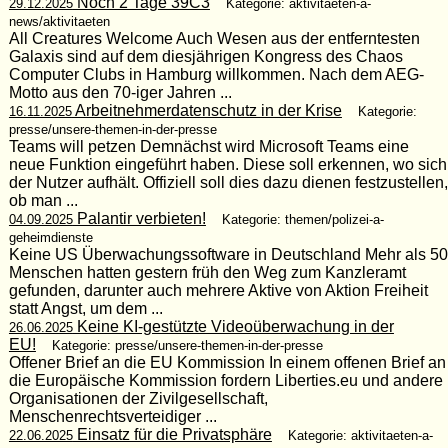
Noch 2 Tage 39C3
29.12.2025
Kategorie: aktivitaeten-a-
news/aktivitaeten
All Creatures Welcome Auch Wesen aus der entferntesten
Galaxis sind auf dem diesjährigen Kongress des Chaos
Computer Clubs in Hamburg willkommen. Nach dem AEG-
Motto aus den 70-iger Jahren ...
Arbeitnehmerdatenschutz in der Krise
16.11.2025
Kategorie:
presse/unsere-themen-in-der-presse
Teams will petzen Demnächst wird Microsoft Teams eine
neue Funktion eingeführt haben. Diese soll erkennen, wo sich
der Nutzer aufhält. Offiziell soll dies dazu dienen festzustellen,
ob man ...
Palantir verbieten!
04.09.2025
Kategorie: themen/polizei-a-
geheimdienste
Keine US Überwachungssoftware in Deutschland Mehr als 50
Menschen hatten gestern früh den Weg zum Kanzleramt
gefunden, darunter auch mehrere Aktive von Aktion Freiheit
statt Angst, um dem ...
Keine KI-gestützte Videoüberwachung in der
26.06.2025
EU!
Kategorie: presse/unsere-themen-in-der-presse
Offener Brief an die EU Kommission In einem offenen Brief an
die Europäische Kommission fordern Liberties.eu und andere
Organisationen der Zivilgesellschaft,
Menschenrechtsverteidiger ...
Einsatz für die Privatsphäre
22.06.2025
Kategorie: aktivitaeten-a-