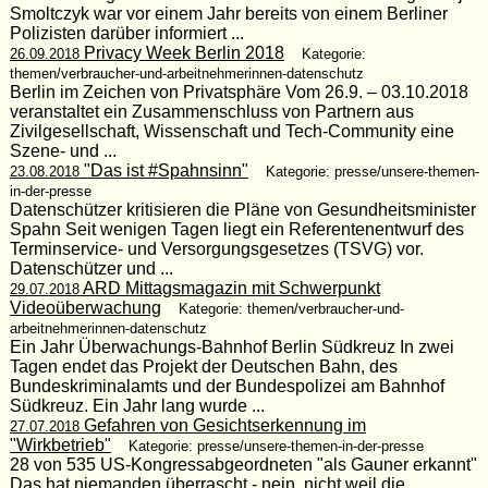
Smoltczyk war vor einem Jahr bereits von einem Berliner
Polizisten darüber informiert ...
Privacy Week Berlin 2018
26.09.2018
Kategorie:
themen/verbraucher-und-arbeitnehmerinnen-datenschutz
Berlin im Zeichen von Privatsphäre Vom 26.9. – 03.10.2018
veranstaltet ein Zusammenschluss von Partnern aus
Zivilgesellschaft, Wissenschaft und Tech-Community eine
Szene- und ...
"Das ist #Spahnsinn"
23.08.2018
Kategorie: presse/unsere-themen-
in-der-presse
Datenschützer kritisieren die Pläne von Gesundheitsminister
Spahn Seit wenigen Tagen liegt ein Referentenentwurf des
Terminservice- und Versorgungsgesetzes (TSVG) vor.
Datenschützer und ...
ARD Mittagsmagazin mit Schwerpunkt
29.07.2018
Videoüberwachung
Kategorie: themen/verbraucher-und-
arbeitnehmerinnen-datenschutz
Ein Jahr Überwachungs-Bahnhof Berlin Südkreuz In zwei
Tagen endet das Projekt der Deutschen Bahn, des
Bundeskriminalamts und der Bundespolizei am Bahnhof
Südkreuz. Ein Jahr lang wurde ...
Gefahren von Gesichtserkennung im
27.07.2018
"Wirkbetrieb"
Kategorie: presse/unsere-themen-in-der-presse
28 von 535 US-Kongressabgeordneten "als Gauner erkannt"
Das hat niemanden überrascht - nein, nicht weil die