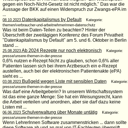
gegen ein Noch-Nicht-Gesetz ist nicht möglich." Das war die
Aussage der BKK auf einen Widerspruch zur Zwangs-ePA im
...
Datenkapitalismus by Default
08.10.2023
Kategorie:
themen/verbraucher-und-arbeitnehmerinnen-datenschutz
Was ist beim Daten-Teilen zu beachten? Hinter der
Überschrift der zweitägigen Konferenz des Forum Privatheit
"Datenkapitalismus by Default" am 5. und 6. Oktober in Berlin
stand ...
Ab 2024 Rezepte nur noch elektronisch
25.08.2023
Kategorie:
presse/unsere-themen-in-der-presse
0,6% nutzen e-Rezept Nicht zu glauben, schon 0,6% aller
Patienten lassen sich bei ihrem Arztbesuch ein e-Rezept
austellen, auch bei der elektronischen Patientenakte (ePA)
sieht es ...
Bußgeld wegen Liste mit sensiblen Daten
03.08.2023
Kategorie:
presse/unsere-themen-in-der-presse
Was darf eine Arbeitgeberin? In unserem Wirtschaftssystem
ist das eine ganze Menge: Sie hat ein Weisungsrecht, kann
die Arbeit verteilen und anordnen, aber sie darf dazu keine
Listen mit ...
Schulverwaltung über Monate untätig
06.06.2023
Kategorie:
presse/unsere-themen-in-der-presse
Wenn LehrerInnen Software zusammenstricken ... dann sollte
diese Software ab und an mal von IT-Fachleuten überprüft