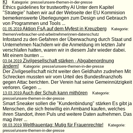
KI
Kategorie: presse/unsere-themen-in-der-presse
Ethics guidelines for trustworthy AI Unter dem Kapitel
"Strategie" haben wir auf der Webseite der EU Kommision
bemerkenswerte Überlegungen zum Design und Gebrauch
von Programmen und Tools ...
Aktion FsA auf dem Myfest in Kreuzberg
01.05.2019
Kategorie:
themen/verbraucher-und-arbeitnehmerinnen-datenschutz
Infostand zu den Gefahren der Überwachung durch Staat und
Unternehmen Nachdem wir die Anmeldung im letzten Jahr
verschlafen hatten, waren wir in diesem Jahr wieder dabei.
Mit einem bunten ...
Zivilgesellschaft stärken - Abgabenordnung
03.04.2019
ändern!
Kategorie: presse/unsere-themen-in-der-presse
Der Zivilgesellschaft nicht weiter den Geldhahn zudrehen Mit
Schrecken mussten wir vom Urteil des Bundesfinanzhofs
gegen Attac berichten. Der Verein hat seine Gemeinnützigkeit
verloren. Gegen ...
Auch der Schuh kann mithören
13.03.2019
Kategorie:
presse/unsere-themen-in-der-presse
Smart Sneaker sollen die "Kundenbindung" stärken Es gibt ja
Menschen, die sich freiwillig ein Armband kaufen, welches
ihren Standort, ihren Puls und weitere Daten aufnehmen. Das
mag ihrer ...
Weltfrauentag: Mutig für Frauenrechte!
08.03.2019
Kategorie:
presse/unsere-themen-in-der-presse