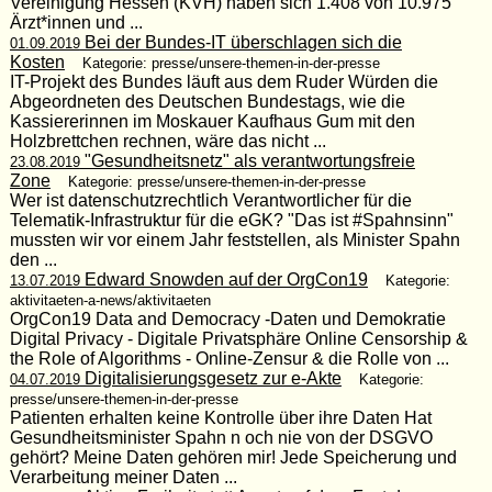
Vereinigung Hessen (KVH) haben sich 1.408 von 10.975
Ärzt*innen und ...
Bei der Bundes-IT überschlagen sich die
01.09.2019
Kosten
Kategorie: presse/unsere-themen-in-der-presse
IT-Projekt des Bundes läuft aus dem Ruder Würden die
Abgeordneten des Deutschen Bundestags, wie die
Kassiererinnen im Moskauer Kaufhaus Gum mit den
Holzbrettchen rechnen, wäre das nicht ...
"Gesundheitsnetz" als verantwortungsfreie
23.08.2019
Zone
Kategorie: presse/unsere-themen-in-der-presse
Wer ist datenschutzrechtlich Verantwortlicher für die
Telematik-Infrastruktur für die eGK? "Das ist #Spahnsinn"
mussten wir vor einem Jahr feststellen, als Minister Spahn
den ...
Edward Snowden auf der OrgCon19
13.07.2019
Kategorie:
aktivitaeten-a-news/aktivitaeten
OrgCon19 Data and Democracy -Daten und Demokratie
Digital Privacy - Digitale Privatsphäre Online Censorship &
the Role of Algorithms - Online-Zensur & die Rolle von ...
Digitalisierungsgesetz zur e-Akte
04.07.2019
Kategorie:
presse/unsere-themen-in-der-presse
Patienten erhalten keine Kontrolle über ihre Daten Hat
Gesundheitsminister Spahn n och nie von der DSGVO
gehört? Meine Daten gehören mir! Jede Speicherung und
Verarbeitung meiner Daten ...