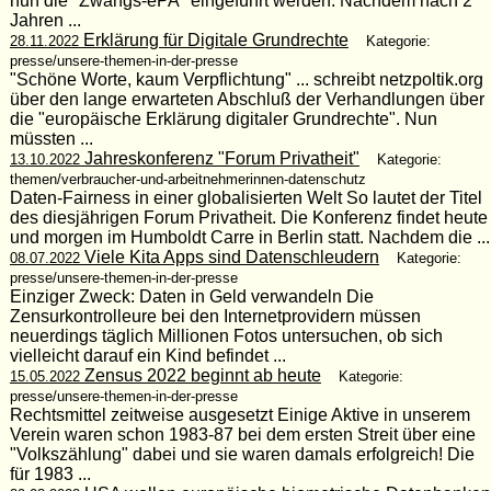
nun die "Zwangs-ePA" eingeführt werden. Nachdem nach 2
Jahren ...
Erklärung für Digitale Grundrechte
28.11.2022
Kategorie:
presse/unsere-themen-in-der-presse
"Schöne Worte, kaum Verpflichtung" ... schreibt netzpoltik.org
über den lange erwarteten Abschluß der Verhandlungen über
die "europäische Erklärung digitaler Grundrechte". Nun
müssten ...
Jahreskonferenz "Forum Privatheit"
13.10.2022
Kategorie:
themen/verbraucher-und-arbeitnehmerinnen-datenschutz
Daten-Fairness in einer globalisierten Welt So lautet der Titel
des diesjährigen Forum Privatheit. Die Konferenz findet heute
und morgen im Humboldt Carre in Berlin statt. Nachdem die ...
Viele Kita Apps sind Datenschleudern
08.07.2022
Kategorie:
presse/unsere-themen-in-der-presse
Einziger Zweck: Daten in Geld verwandeln Die
Zensurkontrolleure bei den Internetprovidern müssen
neuerdings täglich Millionen Fotos untersuchen, ob sich
vielleicht darauf ein Kind befindet ...
Zensus 2022 beginnt ab heute
15.05.2022
Kategorie:
presse/unsere-themen-in-der-presse
Rechtsmittel zeitweise ausgesetzt Einige Aktive in unserem
Verein waren schon 1983-87 bei dem ersten Streit über eine
"Volkszählung" dabei und sie waren damals erfolgreich! Die
für 1983 ...