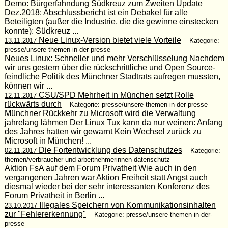
Demo: Bürgerfahndung Südkreuz zum Zweiten Update
Dez.2018: Abschlussbericht ist ein Debakel für alle
Beteiligten (außer die Industrie, die die gewinne einstecken
konnte): Südkreuz ...
Neue Linux-Version bietet viele Vorteile
13.11.2017
Kategorie:
presse/unsere-themen-in-der-presse
Neues Linux: Schneller und mehr Verschlüsselung Nachdem
wir uns gestern über die rückschrittliche und Open Source-
feindliche Politik des Münchner Stadtrats aufregen mussten,
können wir ...
CSU/SPD Mehrheit in München setzt Rolle
12.11.2017
rückwärts durch
Kategorie: presse/unsere-themen-in-der-presse
Münchner Rückkehr zu Microsoft wird die Verwaltung
jahrelang lähmen Der Linux Tux kann da nur weinen: Anfang
des Jahres hatten wir gewarnt Kein Wechsel zurück zu
Microsoft in München! ...
Die Fortentwicklung des Datenschutzes
02.11.2017
Kategorie:
themen/verbraucher-und-arbeitnehmerinnen-datenschutz
Aktion FsA auf dem Forum Privatheit Wie auch in den
vergangenen Jahren war Aktion Freiheit statt Angst auch
diesmal wieder bei der sehr interessanten Konferenz des
Forum Privatheit in Berlin ...
Illegales Speichern von Kommunikationsinhalten
23.10.2017
zur "Fehlererkennung"
Kategorie: presse/unsere-themen-in-der-
presse