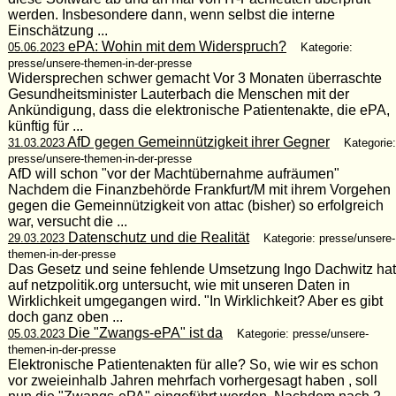
werden. Insbesondere dann, wenn selbst die interne
Einschätzung ...
ePA: Wohin mit dem Widerspruch?
05.06.2023
Kategorie:
presse/unsere-themen-in-der-presse
Widersprechen schwer gemacht Vor 3 Monaten überraschte
Gesundheitsminister Lauterbach die Menschen mit der
Ankündigung, dass die elektronische Patientenakte, die ePA,
künftig für ...
AfD gegen Gemeinnützigkeit ihrer Gegner
31.03.2023
Kategorie:
presse/unsere-themen-in-der-presse
AfD will schon "vor der Machtübernahme aufräumen"
Nachdem die Finanzbehörde Frankfurt/M mit ihrem Vorgehen
gegen die Gemeinnützigkeit von attac (bisher) so erfolgreich
war, versucht die ...
Datenschutz und die Realität
29.03.2023
Kategorie: presse/unsere-
themen-in-der-presse
Das Gesetz und seine fehlende Umsetzung Ingo Dachwitz hat
auf netzpolitik.org untersucht, wie mit unseren Daten in
Wirklichkeit umgegangen wird. "In Wirklichkeit? Aber es gibt
doch ganz oben ...
Die "Zwangs-ePA" ist da
05.03.2023
Kategorie: presse/unsere-
themen-in-der-presse
Elektronische Patientenakten für alle? So, wie wir es schon
vor zweieinhalb Jahren mehrfach vorhergesagt haben , soll