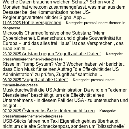
Welche Daten brauchen welchen Schutz? Schon vor 2
Monaten hat wire.com zusammengefasst, was man aus dem
Desaster bei der Kommunkation hoher US-
Regierungsvertreter mit der Signal App ...
Hohle Versprechen
11.05.2025
Kategorie: presse/unsere-themen-in-
der-presse
Microsofts Charmeoffensive ohne Substanz "Mehr
Cybersicherheit, Datenschutz und digitale Souveränität für
Europa – und das alles frei Haus" ist das Versprechen , das
Brad Smith, ...
Aufstand gegen "Zugriff auf alle Daten"
26.02.2025
Kategorie:
presse/unsere-themen-in-der-presse
Risse im Trump System? Vor 3 Wochen haben wir berichtet,
dass Elon Musk für seinen Auftrag "die Effektivität der US
Administration" zu prüfen, Zugriff auf sämtliche ...
"Zugriff auf alle Daten"
08.02.2025
Kategorie: presse/unsere-
themen-in-der-presse
Musk durchwühlt die US Administration Da wird ein "externer
Dienstleister" beschäftigt, um die Effektivität eines
Unternehmens - in diesem Fall der USA - zu untersuchen und
es gibt ...
Österreichs Ärzte dürfen nicht faxen
07.02.2025
Kategorie:
presse/unsere-themen-in-der-presse
USB-Sticks fahren nun Taxi Eigentlich geht es überhaupt
nicht um die alte Schneckenpost, sondern um "blitzschnelle"