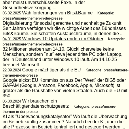
aber meist unverschlüsselte Faxe. In der
Gesundheitsversorgung ...
Wahlforderungen von Bits&Bäume
06.02.2025
Kategorie:
presse/unsere-themen-in-der-presse
Digitalisierung für sozial gerechte und nachhaltige Zukunft
Seit Jahren verfolgen wir die wichtige Arbeit des Bündnisses
Bits&Bäume. Sie schaffen Austauschräume, in denen die ...
Windows 10 Updates enden im Oktober
04.01.2025
Kategorie:
presse/unsere-themen-in-der-presse
32 Millionen sterben am 14.10. Glücklicherweise keine
Menschen, sondern "nur" etwa jeder dritte PC oder Laptop,
der in Deutschland unter Windows 10 läuft. Am 14.10.25
beendet Microsoft ...
Google mächtiger als die EU
22.09.2024
Kategorie: presse/unsere-
themen-in-der-presse
Google trickst EU Kommission aus Der "Wert" der BIG5 oder
GAFAM (Google, Amazon, Facebook, Apple, Microsoft) ist
größer als die Haushalte von vielen Staaten. Auch die EU mit
350 ...
Wir brauchen ein
06.08.2024
Beschäftigtendatenschutzgesetz
Kategorie: presse/unsere-
themen-in-der-presse
KI als "Überwachungskatalysator" Wo läuft die Überwachung
im Betrieb künftig zusammen? Natürlich bei der KI, über die
alle Prozesse im Betrieb kontrolliert und gesteuert werden ...