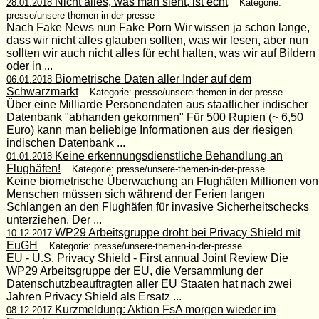
Nicht alles, was man sieht, ist echt
28.01.2018
Kategorie:
presse/unsere-themen-in-der-presse
Nach Fake News nun Fake Porn Wir wissen ja schon lange,
dass wir nicht alles glauben sollten, was wir lesen, aber nun
sollten wir auch nicht alles für echt halten, was wir auf Bildern
oder in ...
Biometrische Daten aller Inder auf dem
06.01.2018
Schwarzmarkt
Kategorie: presse/unsere-themen-in-der-presse
Über eine Milliarde Personendaten aus staatlicher indischer
Datenbank "abhanden gekommen" Für 500 Rupien (~ 6,50
Euro) kann man beliebige Informationen aus der riesigen
indischen Datenbank ...
Keine erkennungsdienstliche Behandlung an
01.01.2018
Flughäfen!
Kategorie: presse/unsere-themen-in-der-presse
Keine biometrische Überwachung an Flughäfen Millionen von
Menschen müssen sich während der Ferien langen
Schlangen an den Flughäfen für invasive Sicherheitschecks
unterziehen. Der ...
WP29 Arbeitsgruppe droht bei Privacy Shield mit
10.12.2017
EuGH
Kategorie: presse/unsere-themen-in-der-presse
EU - U.S. Privacy Shield - First annual Joint Review Die
WP29 Arbeitsgruppe der EU, die Versammlung der
Datenschutzbeauftragten aller EU Staaten hat nach zwei
Jahren Privacy Shield als Ersatz ...
Kurzmeldung: Aktion FsA morgen wieder im
08.12.2017