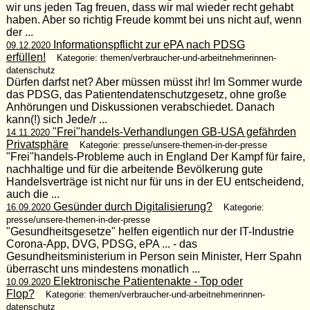
wir uns jeden Tag freuen, dass wir mal wieder recht gehabt
haben. Aber so richtig Freude kommt bei uns nicht auf, wenn
der ...
Informationspflicht zur ePA nach PDSG
09.12.2020
erfüllen!
Kategorie: themen/verbraucher-und-arbeitnehmerinnen-
datenschutz
Dürfen darfst net? Aber müssen müsst ihr! Im Sommer wurde
das PDSG, das Patientendatenschutzgesetz, ohne große
Anhörungen und Diskussionen verabschiedet. Danach
kann(!) sich Jede/r ...
"Frei"handels-Verhandlungen GB-USA gefährden
14.11.2020
Privatsphäre
Kategorie: presse/unsere-themen-in-der-presse
"Frei"handels-Probleme auch in England Der Kampf für faire,
nachhaltige und für die arbeitende Bevölkerung gute
Handelsverträge ist nicht nur für uns in der EU entscheidend,
auch die ...
Gesünder durch Digitalisierung?
16.09.2020
Kategorie:
presse/unsere-themen-in-der-presse
"Gesundheitsgesetze" helfen eigentlich nur der IT-Industrie
Corona-App, DVG, PDSG, ePA ... - das
Gesundheitsministerium in Person sein Minister, Herr Spahn
überrascht uns mindestens monatlich ...
Elektronische Patientenakte - Top oder
10.09.2020
Flop?
Kategorie: themen/verbraucher-und-arbeitnehmerinnen-
datenschutz