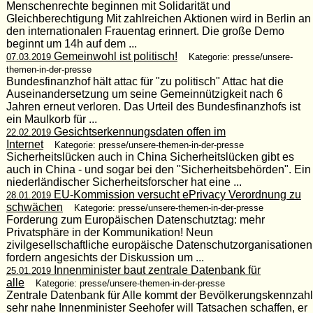
Menschenrechte beginnen mit Solidarität und
Gleichberechtigung Mit zahlreichen Aktionen wird in Berlin an
den internationalen Frauentag erinnert. Die große Demo
beginnt um 14h auf dem ...
Gemeinwohl ist politisch!
07.03.2019
Kategorie: presse/unsere-
themen-in-der-presse
Bundesfinanzhof hält attac für "zu politisch" Attac hat die
Auseinandersetzung um seine Gemeinnützigkeit nach 6
Jahren erneut verloren. Das Urteil des Bundesfinanzhofs ist
ein Maulkorb für ...
Gesichtserkennungsdaten offen im
22.02.2019
Internet
Kategorie: presse/unsere-themen-in-der-presse
Sicherheitslücken auch in China Sicherheitslücken gibt es
auch in China - und sogar bei den "Sicherheitsbehörden". Ein
niederländischer Sicherheitsforscher hat eine ...
EU-Kommission versucht ePrivacy Verordnung zu
28.01.2019
schwächen
Kategorie: presse/unsere-themen-in-der-presse
Forderung zum Europäischen Datenschutztag: mehr
Privatsphäre in der Kommunikation! Neun
zivilgesellschaftliche europäische Datenschutzorganisationen
fordern angesichts der Diskussion um ...
Innenminister baut zentrale Datenbank für
25.01.2019
alle
Kategorie: presse/unsere-themen-in-der-presse
Zentrale Datenbank für Alle kommt der Bevölkerungskennzahl
sehr nahe Innenminister Seehofer will Tatsachen schaffen, er