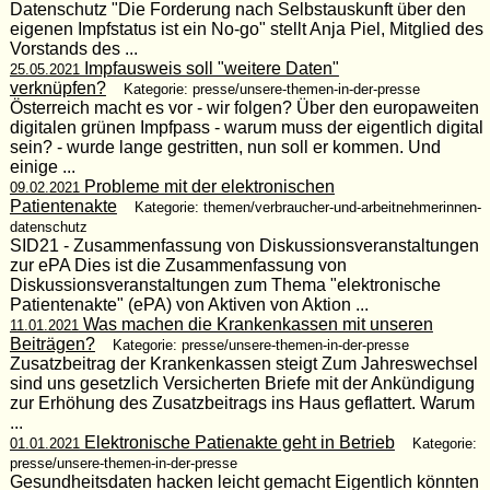
Datenschutz "Die Forderung nach Selbstauskunft über den
eigenen Impfstatus ist ein No-go" stellt Anja Piel, Mitglied des
Vorstands des ...
Impfausweis soll "weitere Daten"
25.05.2021
verknüpfen?
Kategorie: presse/unsere-themen-in-der-presse
Österreich macht es vor - wir folgen? Über den europaweiten
digitalen grünen Impfpass - warum muss der eigentlich digital
sein? - wurde lange gestritten, nun soll er kommen. Und
einige ...
Probleme mit der elektronischen
09.02.2021
Patientenakte
Kategorie: themen/verbraucher-und-arbeitnehmerinnen-
datenschutz
SID21 - Zusammenfassung von Diskussionsveranstaltungen
zur ePA Dies ist die Zusammenfassung von
Diskussionsveranstaltungen zum Thema "elektronische
Patientenakte" (ePA) von Aktiven von Aktion ...
Was machen die Krankenkassen mit unseren
11.01.2021
Beiträgen?
Kategorie: presse/unsere-themen-in-der-presse
Zusatzbeitrag der Krankenkassen steigt Zum Jahreswechsel
sind uns gesetzlich Versicherten Briefe mit der Ankündigung
zur Erhöhung des Zusatzbeitrags ins Haus geflattert. Warum
...
Elektronische Patienakte geht in Betrieb
01.01.2021
Kategorie:
presse/unsere-themen-in-der-presse
Gesundheitsdaten hacken leicht gemacht Eigentlich könnten