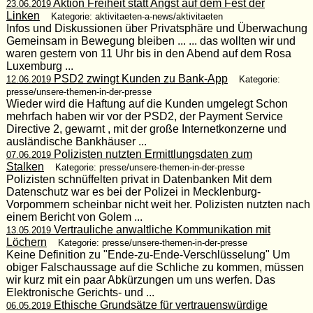
Aktion Freiheit statt Angst auf dem Fest der
23.06.2019
Linken
Kategorie: aktivitaeten-a-news/aktivitaeten
Infos und Diskussionen über Privatsphäre und Überwachung
Gemeinsam in Bewegung bleiben ... ... das wollten wir und
waren gestern von 11 Uhr bis in den Abend auf dem Rosa
Luxemburg ...
PSD2 zwingt Kunden zu Bank-App
12.06.2019
Kategorie:
presse/unsere-themen-in-der-presse
Wieder wird die Haftung auf die Kunden umgelegt Schon
mehrfach haben wir vor der PSD2, der Payment Service
Directive 2, gewarnt , mit der große Internetkonzerne und
ausländische Bankhäuser ...
Polizisten nutzten Ermittlungsdaten zum
07.06.2019
Stalken
Kategorie: presse/unsere-themen-in-der-presse
Polizisten schnüffelten privat in Datenbanken Mit dem
Datenschutz war es bei der Polizei in Mecklenburg-
Vorpommern scheinbar nicht weit her. Polizisten nutzten nach
einem Bericht von Golem ...
Vertrauliche anwaltliche Kommunikation mit
13.05.2019
Löchern
Kategorie: presse/unsere-themen-in-der-presse
Keine Definition zu "Ende-zu-Ende-Verschlüsselung" Um
obiger Falschaussage auf die Schliche zu kommen, müssen
wir kurz mit ein paar Abkürzungen um uns werfen. Das
Elektronische Gerichts- und ...
Ethische Grundsätze für vertrauenswürdige
06.05.2019