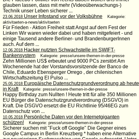
glauben lassen, dass mit mehr (Videoüberwachungs-)
Technik unser Leben sicherer ...
Unser Infostand vor der Volksbühne
23.06.2018
Kategorie:
aktivitaeten-a-news/aktivitaeten
Für Frieden - Aktion Freiheit statt Angst auf dem Fest der
Linken Wir waren wieder dabei und haben mitgefeiert - und
einige Tausend andere Berliner- und BrandenburgerInnen
auch. Auf dem ...
Hacker nutzten Schwachstelle im SWIFT-
12.06.2018
Bankensystem
Kategorie: presse/unsere-themen-in-der-presse
Zehn Millionen US$ erbeutet und 9000 PCs zerstört Am
Wochenende hat der Vorstandsvorsitzende der Banco de
Chile, Eduardo Ebensperger Orrego , der chilenischen
Wirtschaftszeitung El Pulso ...
Europäische Datenschutzgrundverordnung ab heute
25.05.2018
in Kraft
Kategorie: presse/unsere-themen-in-der-presse
Happy Birthday zum Nullten ! Heute tritt für alle 350 Millionen
EU Bürger die Datenschutzgrundverordnung (DSGVO) in
Kraft. Die DSGVO ersetzt die EU Richtlinie 95/46EG zum
Datenschutz von ...
Persönliche Daten vor den Internetgiganten
10.05.2018
schützen!
Kategorie: presse/unsere-themen-in-der-presse
Sicherer suchen mit "Fuck off Google" Die Gegner eines
Google Campus in Berlin Kreuzberg * haben eine Alternative