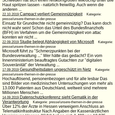
Schweden hat sich einen reiskorngroßen Mikrochip unter diie
Haut spritzen lassen - natürlich freiwillig. Auch wenn die
anderen ...
Campact verliert Gemeinnützigkeit
22.10.2019
Kategorie:
presse/unsere-themen-in-der-presse
Einsatz für Grund­rechte nicht gemeinnützig? Das kann doch
nicht wahr sein! Schon das Urteil des Bundesfinanzhofs
(BFH) im Verfahren um die Gemeinnützigkeit von attac
konnten wir nicht ...
Studie belegt Abhängigkeit von Microsoft
22.09.2019
Kategorie:
presse/unsere-themen-in-der-presse
Microsoft führt zu "Schmerzpunkten bei der
Bundesverwaltung ..." Wer hätte das gedacht? Ein vom
Innenministerium beauftragtes Gutachten zur "digitalen
Souveränität" der Verwaltung ...
Gesundheitsdaten ungeschützt im Netz
17.09.2019
Kategorie:
presse/unsere-themen-in-der-presse
Hochauflösend, personenbezogen und für alle lesbar Das
sind Bilder von medizinischen Untersuchungen von mehr als
13.000 Patienten aus Deutschland, weltweit sind mehrere
Millionen Menschen ...
Datenschutzkonferenz sieht Gematik in der
14.09.2019
Verantwortung
Kategorie: presse/unsere-themen-in-der-presse
Über 12% der Ärzte in Hessen verweigern Anschluss an
Telematikinfrastruktur Nach Angaben der Kassenärztlichen