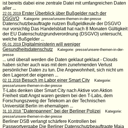
ist bereits dabei eine zentrale Datei mit umfangreichen Daten
aller ...
Erster Überblick über Bußgelder nach der
22.01.2019
DSGVO
Kategorie: presse/unsere-themen-in-der-presse
Datenschutzbeauftragte nutzen Bußgeldkeule der DSGVO
nur vorsichtig Das Handelsblatt hat nach 8 Monaten Gültigkeit
der EU Datenschutzgrundverordnung (DSGVO) untersucht,
welche Bußgelder ...
Digitalministerin will weniger
05.01.2019
Gesundheitsdatenschutz
Kategorie: presse/unsere-themen-in-der-
presse
... und überall werden die Daten geklaut geklaut - Clouds
haben sicher auch was mit dem zunehmenden Verlust
persönlicher Daten zu tun. Die Angewohnheit, sich nicht um
den Lagerort der eigenen ...
Besuch im Labor einer Smart City
02.11.2018
Kategorie:
presse/unsere-themen-in-der-presse
T-Labs denken über Smart City nach Aktive von Aktion
Freiheit statt Angst waren gestern bei den T-Labs, dem
Forschungszweig der Telekom an der Technischen
Universität Berlin im ehemaligen ...
"Datenpannen" bei der Berliner Polizei
31.10.2018
Kategorie:
presse/unsere-themen-in-der-presse
Berliner DSB verlangt schärfere Kontrollen bei
Passwortvergabe Die Berliner Datenschutzbeauftragte Maja