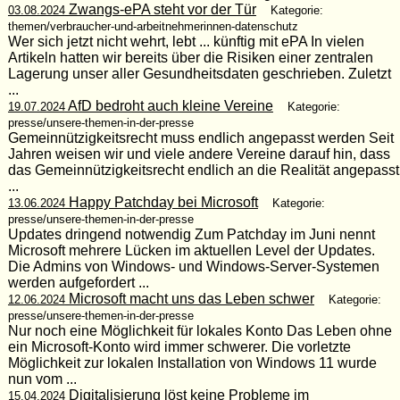
Zwangs-ePA steht vor der Tür
03.08.2024
Kategorie:
themen/verbraucher-und-arbeitnehmerinnen-datenschutz
Wer sich jetzt nicht wehrt, lebt ... künftig mit ePA In vielen
Artikeln hatten wir bereits über die Risiken einer zentralen
Lagerung unser aller Gesundheitsdaten geschrieben. Zuletzt
...
AfD bedroht auch kleine Vereine
19.07.2024
Kategorie:
presse/unsere-themen-in-der-presse
Gemeinnützigkeitsrecht muss endlich angepasst werden Seit
Jahren weisen wir und viele andere Vereine darauf hin, dass
das Gemeinnützigkeitsrecht endlich an die Realität angepasst
...
Happy Patchday bei Microsoft
13.06.2024
Kategorie:
presse/unsere-themen-in-der-presse
Updates dringend notwendig Zum Patchday im Juni nennt
Microsoft mehrere Lücken im aktuellen Level der Updates.
Die Admins von Windows- und Windows-Server-Systemen
werden aufgefordert ...
Microsoft macht uns das Leben schwer
12.06.2024
Kategorie:
presse/unsere-themen-in-der-presse
Nur noch eine Möglichkeit für lokales Konto Das Leben ohne
ein Microsoft-Konto wird immer schwerer. Die vorletzte
Möglichkeit zur lokalen Installation von Windows 11 wurde
nun vom ...
Digitalisierung löst keine Probleme im
15.04.2024