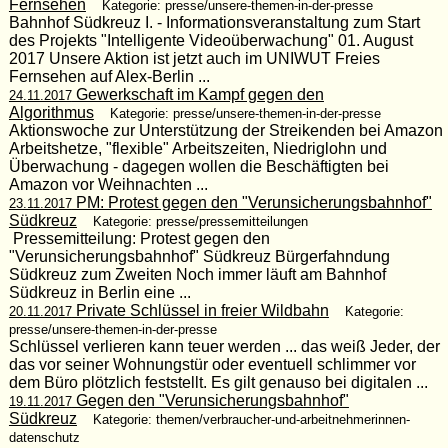
Fernsehen
Kategorie: presse/unsere-themen-in-der-presse
Bahnhof Südkreuz I. - Informationsveranstaltung zum Start
des Projekts "Intelligente Videoüberwachung" 01. August
2017 Unsere Aktion ist jetzt auch im UNIWUT Freies
Fernsehen auf Alex-Berlin ...
Gewerkschaft im Kampf gegen den
24.11.2017
Algorithmus
Kategorie: presse/unsere-themen-in-der-presse
Aktionswoche zur Unterstützung der Streikenden bei Amazon
Arbeitshetze, "flexible" Arbeitszeiten, Niedriglohn und
Überwachung - dagegen wollen die Beschäftigten bei
Amazon vor Weihnachten ...
PM: Protest gegen den "Verunsicherungsbahnhof"
23.11.2017
Südkreuz
Kategorie: presse/pressemitteilungen
Pressemitteilung: Protest gegen den
"Verunsicherungsbahnhof" Südkreuz Bürgerfahndung
Südkreuz zum Zweiten Noch immer läuft am Bahnhof
Südkreuz in Berlin eine ...
Private Schlüssel in freier Wildbahn
20.11.2017
Kategorie:
presse/unsere-themen-in-der-presse
Schlüssel verlieren kann teuer werden ... das weiß Jeder, der
das vor seiner Wohnungstür oder eventuell schlimmer vor
dem Büro plötzlich feststellt. Es gilt genauso bei digitalen ...
Gegen den "Verunsicherungsbahnhof"
19.11.2017
Südkreuz
Kategorie: themen/verbraucher-und-arbeitnehmerinnen-
datenschutz