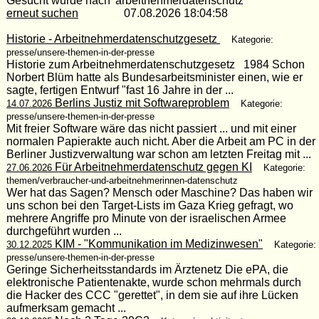
Gesucht wurde nach 'arbeitnehmerdatenschutz'
erneut suchen
07.08.2026 18:04:58
Historie - Arbeitnehmerdatenschutzgesetz
Kategorie:
presse/unsere-themen-in-der-presse
Historie zum Arbeitnehmerdatenschutzgesetz 1984 Schon
Norbert Blüm hatte als Bundesarbeitsminister einen, wie er
sagte, fertigen Entwurf "fast 16 Jahre in der ...
Berlins Justiz mit Softwareproblem
14.07.2026
Kategorie:
presse/unsere-themen-in-der-presse
Mit freier Software wäre das nicht passiert ... und mit einer
normalen Papierakte auch nicht. Aber die Arbeit am PC in der
Berliner Justizverwaltung war schon am letzten Freitag mit ...
Für Arbeitnehmerdatenschutz gegen KI
27.06.2026
Kategorie:
themen/verbraucher-und-arbeitnehmerinnen-datenschutz
Wer hat das Sagen? Mensch oder Maschine? Das haben wir
uns schon bei den Target-Lists im Gaza Krieg gefragt, wo
mehrere Angriffe pro Minute von der israelischen Armee
durchgeführt wurden ...
KIM - "Kommunikation im Medizinwesen"
30.12.2025
Kategorie:
presse/unsere-themen-in-der-presse
Geringe Sicherheitsstandards im Ärztenetz Die ePA, die
elektronische Patientenakte, wurde schon mehrmals durch
die Hacker des CCC "gerettet", in dem sie auf ihre Lücken
aufmerksam gemacht ...