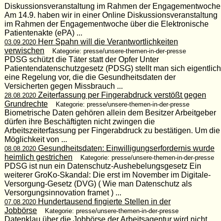
Diskussionsveranstaltung im Rahmen der Engagementwoche
Am 14.9. haben wir in einer Online Diskussionsveranstaltung
im Rahmen der Engagementwoche über die Elektronische
Patientenakte (ePA) ...
Herr Spahn will die Verantwortlichkeiten
03.09.2020
verwischen
Kategorie: presse/unsere-themen-in-der-presse
PDSG schützt die Täter statt der Opfer Unter
Patientendatenschutzgesetz (PDSG) stellt man sich eigentlich
eine Regelung vor, die die Gesundheitsdaten der
Versicherten gegen Missbrauch ...
Zeiterfassung per Fingerabdruck verstößt gegen
28.08.2020
Grundrechte
Kategorie: presse/unsere-themen-in-der-presse
Biometrische Daten gehören allein dem Besitzer Arbeitgeber
dürfen ihre Beschäftigten nicht zwingen die
Arbeitszeiterfassung per Fingerabdruck zu bestätigen. Um die
Möglichkeit von ...
Gesundheitsdaten: Einwilligungserfordernis wurde
08.08.2020
heimlich gestrichen
Kategorie: presse/unsere-themen-in-der-presse
PDSG ist nun ein Datenschutz-Aushebelungsgesetz Ein
weiterer GroKo-Skandal: Die erst im November im Digitale-
Versorgung-Gesetz (DVG) ( Wie man Datenschutz als
Versorgungsinnovation framet ) ...
Hundertausend fingierte Stellen in der
07.08.2020
Jobbörse
Kategorie: presse/unsere-themen-in-der-presse
Datenklau über die Jobbörse der Arbeitsagentur wird nicht