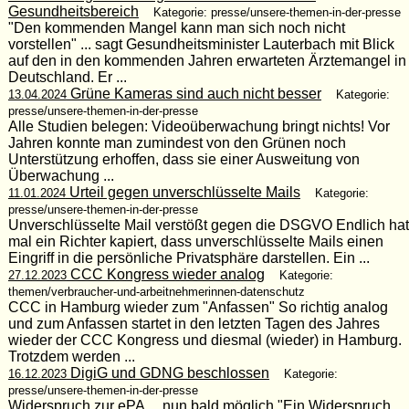
Gesundheitsbereich
Kategorie: presse/unsere-themen-in-der-presse
"Den kommenden Mangel kann man sich noch nicht
vorstellen" ... sagt Gesundheitsminister Lauterbach mit Blick
auf den in den kommenden Jahren erwarteten Ärztemangel in
Deutschland. Er ...
Grüne Kameras sind auch nicht besser
13.04.2024
Kategorie:
presse/unsere-themen-in-der-presse
Alle Studien belegen: Videoüberwachung bringt nichts! Vor
Jahren konnte man zumindest von den Grünen noch
Unterstützung erhoffen, dass sie einer Ausweitung von
Überwachung ...
Urteil gegen unverschlüsselte Mails
11.01.2024
Kategorie:
presse/unsere-themen-in-der-presse
Unverschlüsselte Mail verstößt gegen die DSGVO Endlich hat
mal ein Richter kapiert, dass unverschlüsselte Mails einen
Eingriff in die persönliche Privatsphäre darstellen. Ein ...
CCC Kongress wieder analog
27.12.2023
Kategorie:
themen/verbraucher-und-arbeitnehmerinnen-datenschutz
CCC in Hamburg wieder zum "Anfassen" So richtig analog
und zum Anfassen startet in den letzten Tagen des Jahres
wieder der CCC Kongress und diesmal (wieder) in Hamburg.
Trotzdem werden ...
DigiG und GDNG beschlossen
16.12.2023
Kategorie:
presse/unsere-themen-in-der-presse
Widerspruch zur ePA ... nun bald möglich "Ein Widerspruch