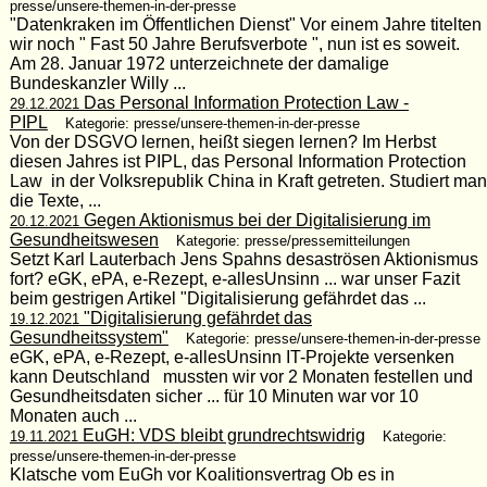
presse/unsere-themen-in-der-presse
"Datenkraken im Öffentlichen Dienst" Vor einem Jahre titelten
wir noch " Fast 50 Jahre Berufsverbote ", nun ist es soweit.
Am 28. Januar 1972 unterzeichnete der damalige
Bundeskanzler Willy ...
Das Personal Information Protection Law -
29.12.2021
PIPL
Kategorie: presse/unsere-themen-in-der-presse
Von der DSGVO lernen, heißt siegen lernen? Im Herbst
diesen Jahres ist PIPL, das Personal Information Protection
Law in der Volksrepublik China in Kraft getreten. Studiert man
die Texte, ...
Gegen Aktionismus bei der Digitalisierung im
20.12.2021
Gesundheitswesen
Kategorie: presse/pressemitteilungen
Setzt Karl Lauterbach Jens Spahns desaströsen Aktionismus
fort? eGK, ePA, e-Rezept, e-allesUnsinn ... war unser Fazit
beim gestrigen Artikel "Digitalisierung gefährdet das ...
"Digitalisierung gefährdet das
19.12.2021
Gesundheitssystem"
Kategorie: presse/unsere-themen-in-der-presse
eGK, ePA, e-Rezept, e-allesUnsinn IT-Projekte versenken
kann Deutschland mussten wir vor 2 Monaten festellen und
Gesundheitsdaten sicher ... für 10 Minuten war vor 10
Monaten auch ...
EuGH: VDS bleibt grundrechtswidrig
19.11.2021
Kategorie:
presse/unsere-themen-in-der-presse
Klatsche vom EuGh vor Koalitionsvertrag Ob es in