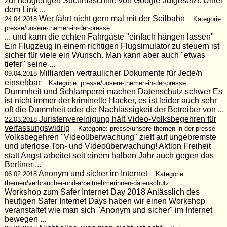
zur neugierigen Suchmaschine von Google aufgesetzt. Unter
dem Link ...
Wer fährt nicht gern mal mit der Seilbahn
24.04.2018
Kategorie:
presse/unsere-themen-in-der-presse
... und kann die echten Fahrgäste "einfach hängen lassen"
Ein Flugzeug in einem richtigen Flugsimulator zu steuern ist
sicher für viele ein Wunsch. Man kann aber auch "etwas
tiefer" seine ...
Milliarden vertraulicher Dokumente für Jede/n
09.04.2018
einsehbar
Kategorie: presse/unsere-themen-in-der-presse
Dummheit und Schlamperei machen Datenschutz schwer Es
ist nicht immer der kriminelle Hacker, es ist leider auch sehr
oft die Dummheit oder die Nachlässigkeit der Betreiber von ...
Juristenvereinigung hält Video-Volksbegehren für
22.03.2018
verfassungswidrig
Kategorie: presse/unsere-themen-in-der-presse
Volksbegehren "Videoüberwachung" zielt auf ungebremste
und uferlose Ton- und Videoüberwachung! Aktion Freiheit
statt Angst arbeitet seit einem halben Jahr auch gegen das
Berliner ...
Anonym und sicher im Internet
06.02.2018
Kategorie:
themen/verbraucher-und-arbeitnehmerinnen-datenschutz
Workshop zum Safer Internet Day 2018 Anlässlich des
heutigen Safer Internet Days haben wir einen Workshop
veranstaltet wie man sich "Anonym und sicher" im Internet
bewegen ...