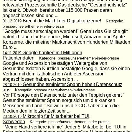
relevanter Prozessschritte Das deutsche "Gesundheitsnetz"
ist krank. Obwohl bereits über 115.000 Praxen daran
angeschlossen sind und ...
Brecht die Macht der Digitalkonzerne!
01.12.2019
Kategorie:
presse/unsere-themen-in-der-presse
"Google muss zerschlagen werden!" Genau das Gleiche gilt
natürlich auch für Facebook, Microsoft, Amazon und Apple.
Konzerne, die mit einer Marktmacht von Hunderten Milliarden
Euro ...
Google hantiert mit Millionen
14.11.2019
Patientendaten
Kategorie: presse/unsere-themen-in-der-presse
Google und Ascension bestätigen Weitergabe von
Gesundheitsdaten Kürzlich bestätigte Google, dass sie einen
Vertrag mit dem katholischen Anbieter Ascension
abgeschlossen haben. Ascension ...
Gesundheitsminister Spahn hebelt Datenschutz
28.10.2019
aus
Kategorie: presse/unsere-themen-in-der-presse
Vor Fürsorge den Datenschutz unter den Teppich gekehrt "
Gesundheitsminister Spahn sorgt sich um die kranken
Menschen im Land." So will uns die CDU aber auch die
Medien den in letzter Zeit sehr ...
Mikrochip für Mitarbeiter bei TUI,
23.10.2019
Schweden
Kategorie: presse/unsere-themen-in-der-presse
"Meine Hand verliere ich nie" Jeder 5. Mitarbeiter bei TUI in