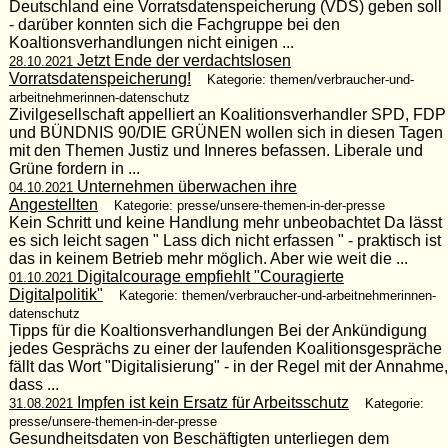
Deutschland eine Vorratsdatenspeicherung (VDS) geben soll
- darüber konnten sich die Fachgruppe bei den
Koaltionsverhandlungen nicht einigen ...
Jetzt Ende der verdachtslosen
28.10.2021
Vorratsdatenspeicherung!
Kategorie: themen/verbraucher-und-
arbeitnehmerinnen-datenschutz
Zivilgesellschaft appelliert an Koalitionsverhandler SPD, FDP
und BÜNDNIS 90/DIE GRÜNEN wollen sich in diesen Tagen
mit den Themen Justiz und Inneres befassen. Liberale und
Grüne fordern in ...
Unternehmen überwachen ihre
04.10.2021
Angestellten
Kategorie: presse/unsere-themen-in-der-presse
Kein Schritt und keine Handlung mehr unbeobachtet Da lässt
es sich leicht sagen " Lass dich nicht erfassen " - praktisch ist
das in keinem Betrieb mehr möglich. Aber wie weit die ...
Digitalcourage empfiehlt "Couragierte
01.10.2021
Digitalpolitik"
Kategorie: themen/verbraucher-und-arbeitnehmerinnen-
datenschutz
Tipps für die Koaltionsverhandlungen Bei der Ankündigung
jedes Gesprächs zu einer der laufenden Koalitionsgespräche
fällt das Wort "Digitalisierung" - in der Regel mit der Annahme,
dass ...
Impfen ist kein Ersatz für Arbeitsschutz
31.08.2021
Kategorie:
presse/unsere-themen-in-der-presse
Gesundheitsdaten von Beschäftigten unterliegen dem