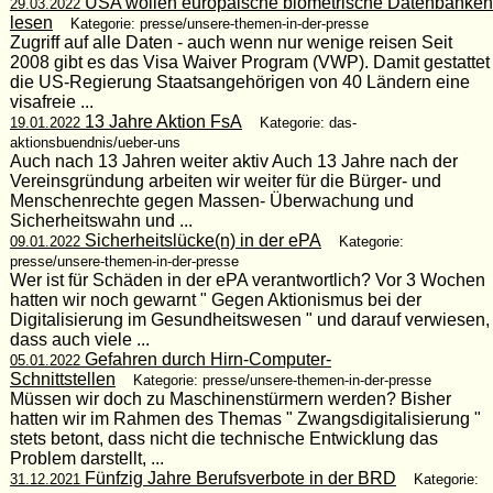
USA wollen europäische biometrische Datenbanken
29.03.2022
lesen
Kategorie: presse/unsere-themen-in-der-presse
Zugriff auf alle Daten - auch wenn nur wenige reisen Seit
2008 gibt es das Visa Waiver Program (VWP). Damit gestattet
die US-Regierung Staatsangehörigen von 40 Ländern eine
visafreie ...
13 Jahre Aktion FsA
19.01.2022
Kategorie: das-
aktionsbuendnis/ueber-uns
Auch nach 13 Jahren weiter aktiv Auch 13 Jahre nach der
Vereinsgründung arbeiten wir weiter für die Bürger- und
Menschenrechte gegen Massen- Überwachung und
Sicherheitswahn und ...
Sicherheitslücke(n) in der ePA
09.01.2022
Kategorie:
presse/unsere-themen-in-der-presse
Wer ist für Schäden in der ePA verantwortlich? Vor 3 Wochen
hatten wir noch gewarnt " Gegen Aktionismus bei der
Digitalisierung im Gesundheitswesen " und darauf verwiesen,
dass auch viele ...
Gefahren durch Hirn-Computer-
05.01.2022
Schnittstellen
Kategorie: presse/unsere-themen-in-der-presse
Müssen wir doch zu Maschinenstürmern werden? Bisher
hatten wir im Rahmen des Themas " Zwangsdigitalisierung "
stets betont, dass nicht die technische Entwicklung das
Problem darstellt, ...
Fünfzig Jahre Berufsverbote in der BRD
31.12.2021
Kategorie: