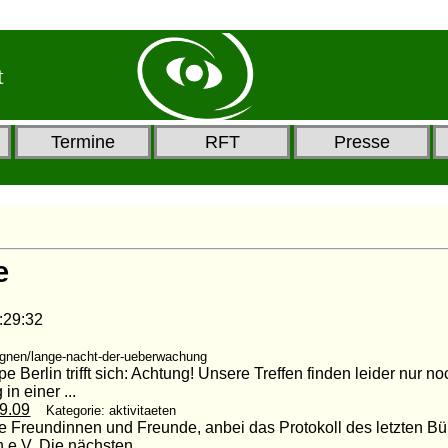
t
Termine
RFT
Presse
e
9:32
gnen/lange-nacht-der-ueberwachung
 Berlin trifft sich: Achtung! Unsere Treffen finden leider nur 
in einer ...
09.09
Kategorie: aktivitaeten
e Freundinnen und Freunde, anbei das Protokoll des letzten Bü
 e.V. Die nächsten ...