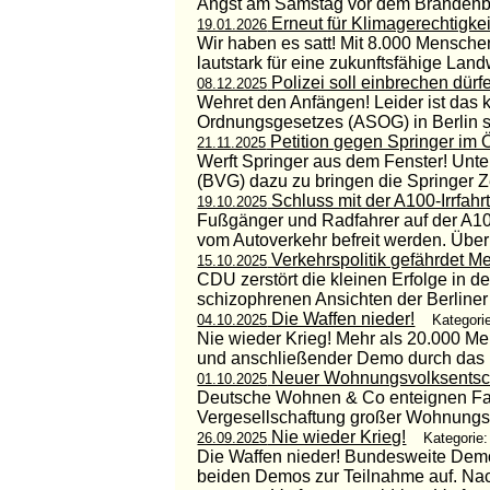
Angst am Samstag vor dem Brandenbu
Erneut für Klimagerechtigkei
19.01.2026
Wir haben es satt! Mit 8.000 Mensche
lautstark für eine zukunftsfähige Landw
Polizei soll einbrechen dürf
08.12.2025
Wehret den Anfängen! Leider ist das
Ordnungsgesetzes (ASOG) in Berlin so
Petition gegen Springer im
21.11.2025
Werft Springer aus dem Fenster! Unter
(BVG) dazu zu bringen die Springer 
Schluss mit der A100-Irrfahr
19.10.2025
Fußgänger und Radfahrer auf der A100
vom Autoverkehr befreit werden. Über
Verkehrspolitik gefährdet 
15.10.2025
CDU zerstört die kleinen Erfolge in d
schizophrenen Ansichten der Berliner
Die Waffen nieder!
04.10.2025
Kategori
Nie wieder Krieg! Mehr als 20.000 M
und anschließender Demo durch das R
Neuer Wohnungsvolksentsch
01.10.2025
Deutsche Wohnen & Co enteignen Fast
Vergesellschaftung großer Wohnungsko
Nie wieder Krieg!
26.09.2025
Kategorie:
Die Waffen nieder! Bundesweite Demons
beiden Demos zur Teilnahme auf. Nach