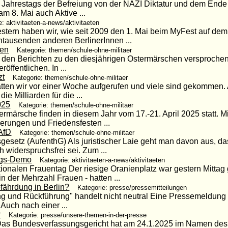
80. Jahrestags der Befreiung von der NAZI Diktatur und dem End
m 8. Mai auch Aktive ...
e: aktivitaeten-a-news/aktivitaeten
tern haben wir, wie seit 2009 den 1. Mai beim MyFest auf dem
ntausenden anderen BerlinerInnen ...
hen
Kategorie: themen/schule-ohne-militaer
i den Berichten zu den diesjährigen Ostermärschen versprochen 
öffentlichen. In ...
zt
Kategorie: themen/schule-ohne-militaer
atten wir vor einer Woche aufgerufen und viele sind gekommen.
e Milliarden für die ...
025
Kategorie: themen/schule-ohne-militaer
termärsche finden in diesem Jahr vom 17.-21. April 2025 statt. 
rungen und Friedensfesten ...
 AfD
Kategorie: themen/schule-ohne-militaer
sgesetz (AufenthG) Als juristischer Laie geht man davon aus, d
h widerspruchsfrei sei. Zum ...
ags-Demo
Kategorie: aktivitaeten-a-news/aktivitaeten
onalen Frauentag Der riesige Oranienplatz war gestern Mittag g
n der Mehrzahl Frauen - hatten ...
ährdung in Berlin?
Kategorie: presse/pressemitteilungen
ng und Rückführung" handelt nicht neutral Eine Pressemeldung 
 Auch nach einer ...
?
Kategorie: presse/unsere-themen-in-der-presse
ig Das Bundesverfassungsgericht hat am 24.1.2025 im Namen des