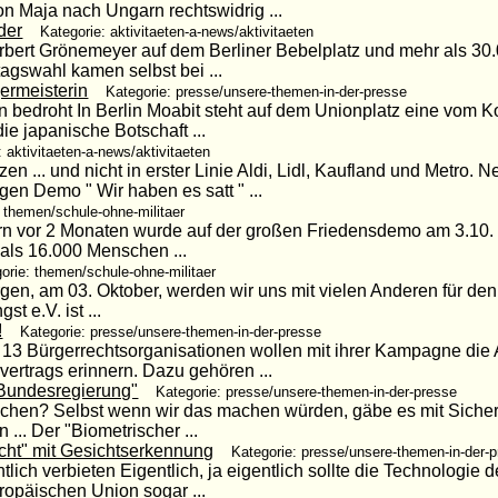
on Maja nach Ungarn rechtswidrig ...
der
Kategorie: aktivitaeten-a-news/aktivitaeten
Herbert Grönemeyer auf dem Berliner Bebelplatz und mehr als 30
agswahl kamen selbst bei ...
ermeisterin
Kategorie: presse/unsere-themen-in-der-presse
n bedroht In Berlin Moabit steht auf dem Unionplatz eine vom Ko
ie japanische Botschaft ...
: aktivitaeten-a-news/aktivitaeten
n ... und nicht in erster Linie Aldi, Lidl, Kaufland und Metro.
gen Demo " Wir haben es satt " ...
 themen/schule-ohne-militaer
ern vor 2 Monaten wurde auf der großen Friedensdemo am 3.10. 
als 16.000 Menschen ...
orie: themen/schule-ohne-militaer
en, am 03. Oktober, werden wir uns mit vielen Anderen für den 
st e.V. ist ...
!
Kategorie: presse/unsere-themen-in-der-presse
3 Bürgerrechtsorganisationen wollen mit ihrer Kampagne die 
ertrags erinnern. Dazu gehören ...
Bundesregierung"
Kategorie: presse/unsere-themen-in-der-presse
löschen? Selbst wenn wir das machen würden, gäbe es mit Siche
... Der "Biometrischer ...
cht" mit Gesichtserkennung
Kategorie: presse/unsere-themen-in-der-
tlich verbieten Eigentlich, ja eigentlich sollte die Technologie
opäischen Union sogar ...