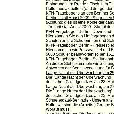
Einladung zum Runden Tisch zum T
Hallo, aus aktuellem (und dringende
KFN-Fragebogens an den Berliner Sch
Freiheit statt Angst 2009 - Stoppt d
(Achtung: dies ist eine Kopie der dam
"Freiheit statt Angst 2009 - Stoppt 
KFN-Fragebogen Berlin - Download
Hier können Sie den Umfragebogen de
Schulen an die Schülerinnen und Schül
KFN-Fragebogen Berlin - Pressespie
Hier sammeln wir Presseartikel und B
5000 Schüler beantworten sollen 15.10
KFN-Fragebogen Berlin - Stellungn
An dieser Stelle sammeln wir Stellun
Antworten der Senatsverwaltung für B
Lange Nacht der Überwachung am 25
Die "Lange Nacht der Überwachung" i
deutschen Grundgesetzes am 23. Mai 2
Lange Nacht der Überwachung am 27
Die "Lange Nacht der Überwachung" i
deutschen Grundgesetzes am 23. Mai 2
Schuelerdatei-Berlin.de - Unsere alt
Hallo, wir sind die (Arbeits-) Gruppe
Worauf muss ...
Berliner Friedensdemo