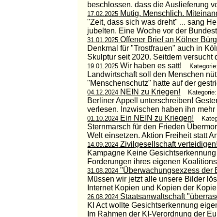
beschlossen, dass die Auslieferung v
Mutig. Menschlich. Miteinan
17.02.2025
"Zeit, dass sich was dreht" ... sang 
jubelten. Eine Woche vor der Bundest
Offener Brief an Kölner Bürg
31.01.2025
Denkmal für "Trostfrauen" auch in Köl
Skulptur seit 2020. Seitdem versucht d
Wir haben es satt!
19.01.2025
Kategorie
Landwirtschaft soll den Menschen nütze
"Menschenschutz" hatte auf der gestri
NEIN zu Kriegen!
04.12.2024
Kategorie:
Berliner Appell unterschreiben! Gest
verlesen. Inzwischen haben ihn mehr 
Ein NEIN zu Kriegen!
01.10.2024
Kateg
Sternmarsch für den Frieden Übermorg
Welt einsetzen. Aktion Freiheit statt Ang
Zivilgesellschaft verteidigen
14.09.2024
Kampagne Keine Gesichtserkennung 1
Forderungen ihres eigenen Koalitionsv
"Überwachungsexzess der 
31.08.2024
Müssen wir jetzt alle unsere Bilder 
Internet Kopien und Kopien der Kopien 
Staatsanwaltschaft "überras
26.08.2024
KI Act wollte Gesichtserkennung eigen
Im Rahmen der KI-Verordnung der Eur