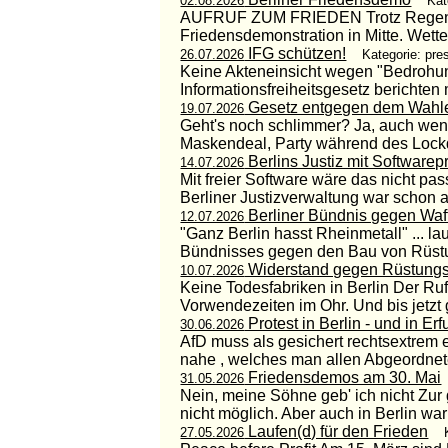
02.08.2026
Kat
AUFRUF ZUM FRIEDEN Trotz Regenwette
Friedensdemonstration in Mitte. Wetter
IFG schützen!
26.07.2026
Kategorie: pre
Keine Akteneinsicht wegen "Bedrohung
Informationsfreiheitsgesetz berichten
Gesetz entgegen dem Wahl
19.07.2026
Geht's noch schlimmer? Ja, auch wenn 
Maskendeal, Party während des Lockdo
Berlins Justiz mit Software
14.07.2026
Mit freier Software wäre das nicht pas
Berliner Justizverwaltung war schon am
Berliner Bündnis gegen Waf
12.07.2026
"Ganz Berlin hasst Rheinmetall" ... l
Bündnisses gegen den Bau von Rüstun
Widerstand gegen Rüstungs
10.07.2026
Keine Todesfabriken in Berlin Der Ruf 
Vorwendezeiten im Ohr. Und bis jetzt g
Protest in Berlin - und in Erfu
30.06.2026
AfD muss als gesichert rechtsextrem e
nahe , welches man allen Abgeordnete
Friedensdemos am 30. Mai
31.05.2026
Nein, meine Söhne geb' ich nicht Z
nicht möglich. Aber auch in Berlin war
Laufen(d) für den Frieden
27.05.2026