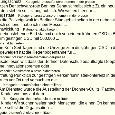
sungsschutz
Kategorie: presse/unsere-themen-in-der-presse
zen Der schwarz-rote Berliner Senat schreibt sich z.Zt. ein ne
n stehen soll ist unglaublich. Wir wollen hier nur ...
ngsstaat
Kategorie: presse/unsere-themen-in-der-presse
ie Polizeigewalt im Berliner Stadtgebiet selten in der nebenst
ch seltener, habe ich mein Messer ...
twicklung
Kategorie: aktivitaeten
s nebenstehende Bild stammt noch von einem früheren CSD in Be
Beim gestrigen CSD mit 500.000 ...
rie: aktivitaeten
 in Köln Seit Tagen sind die Umzüge zum diesjährigen CSD i
geweigert hat die Regenbogenfahne für ...
tegorie: presse/unsere-themen-in-der-presse
is.de lesen wir, dass der Berliner Datenschutzbeauftragte Dee
eine Innovationsbremse oder ...
tegorie: aktivitaeten-a-news/aktivitaeten
tretung Pünktlich zur gestrigen Verkehrsministerkonferenz in d
uch vor Ort und versuchten die ...
Kategorie: themen/schule-ohne-militaer
t Am Dienstag wurde die Ausstellung der Drohnen-Quilts, Patc
Kinder von uns auf dem ...
lts
Kategorie: themen/schule-ohne-militaer
Kinder Wir suchen weiter nach Menschen, die einen Ort kenn
ie selbst die Organisation ...
gorie: themen/schule-ohne-militaer