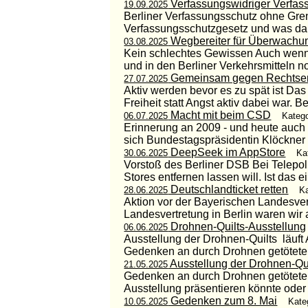
Verfassungswidriger Verfas
19.09.2025
Berliner Verfassungsschutz ohne Gren
Verfassungsschutzgesetz und was da dri
Wegbereiter für Überwachu
03.08.2025
Kein schlechtes Gewissen Auch wenn d
und in den Berliner Verkehrsmitteln no
Gemeinsam gegen Rechtsen
27.07.2025
Aktiv werden bevor es zu spät ist Da
Freiheit statt Angst aktiv dabei war. 
Macht mit beim CSD
06.07.2025
Katego
Erinnerung an 2009 - und heute auch
sich Bundestagspräsidentin Klöckner 
DeepSeek im AppStore
30.06.2025
Ka
Vorstoß des Berliner DSB Bei Telepol
Stores entfernen lassen will. Ist das 
Deutschlandticket retten
28.06.2025
Ka
Aktion vor der Bayerischen Landes­ver
Landesvertretung in Berlin waren wir a
Drohnen-Quilts-Ausstellung
06.06.2025
Ausstellung der Drohnen-Quilts läuf
Gedenken an durch Drohnen getötete 
Ausstellung der Drohnen-Qui
21.05.2025
Gedenken an durch Drohnen getötete 
Ausstellung präsentieren könnte oder d
Gedenken zum 8. Mai
10.05.2025
Kate