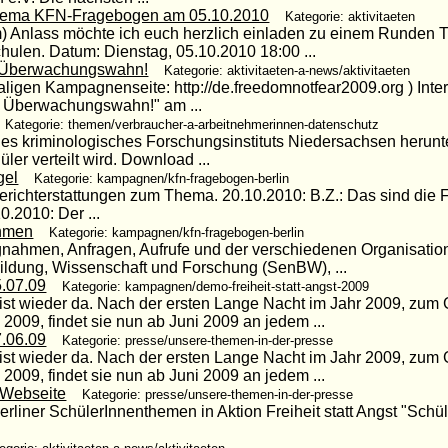
hema KFN-Fragebogen am 05.10.2010
Kategorie: aktivitaeten
m) Anlass möchte ich euch herzlich einladen zu einem Runden
ulen. Datum: Dienstag, 05.10.2010 18:00 ...
en Überwachungswahn!
Kategorie: aktivitaeten-a-news/aktivitaeten
aligen Kampagnenseite: http://de.freedomnotfear2009.org ) Inter
den Überwachungswahn!" am ...
Kategorie: themen/verbraucher-a-arbeitnehmerinnen-datenschutz
s kriminologisches Forschungsinstituts Niedersachsen herunte
er verteilt wird. Download ...
gel
Kategorie: kampagnen/kfn-fragebogen-berlin
erichterstattungen zum Thema. 20.10.2010: B.Z.: Das sind die F
.2010: Der ...
ahmen
Kategorie: kampagnen/kfn-fragebogen-berlin
gnahmen, Anfragen, Aufrufe und der verschiedenen Organisatio
ildung, Wissenschaft und Forschung (SenBW), ...
.07.09
Kategorie: kampagnen/demo-freiheit-statt-angst-2009
st wieder da. Nach der ersten Lange Nacht im Jahr 2009, zum 
009, findet sie nun ab Juni 2009 an jedem ...
.06.09
Kategorie: presse/unsere-themen-in-der-presse
st wieder da. Nach der ersten Lange Nacht im Jahr 2009, zum 
009, findet sie nun ab Juni 2009 an jedem ...
e Webseite
Kategorie: presse/unsere-themen-in-der-presse
 Berliner SchülerInnenthemen in Aktion Freiheit statt Angst "Sch