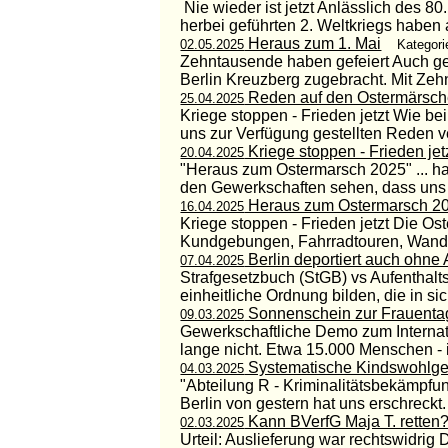
Nie wieder ist jetzt Anlässlich des 
herbei geführten 2. Weltkriegs haben a
Heraus zum 1. Mai
02.05.2025
Kategori
Zehntausende haben gefeiert Auch ges
Berlin Kreuzberg zugebracht. Mit Zeh
Reden auf den Ostermärsc
25.04.2025
Kriege stoppen - Frieden jetzt Wie be
uns zur Verfügung gestellten Reden ver
Kriege stoppen - Frieden jet
20.04.2025
"Heraus zum Ostermarsch 2025" ... h
den Gewerkschaften sehen, dass uns di
Heraus zum Ostermarsch 2
16.04.2025
Kriege stoppen - Frieden jetzt Die Os
Kundgebungen, Fahrradtouren, Wande
Berlin deportiert auch ohne
07.04.2025
Strafgesetzbuch (StGB) vs Aufenthalt
einheitliche Ordnung bilden, die in sic
Sonnenschein zur Frauent
09.03.2025
Gewerkschaftliche Demo zum Internati
lange nicht. Etwa 15.000 Menschen - i
Systematische Kindswohlgef
04.03.2025
"Abteilung R - Kriminalitätsbekämpfu
Berlin von gestern hat uns erschreckt.
Kann BVerfG Maja T. retten
02.03.2025
Urteil: Auslieferung war rechtswidr