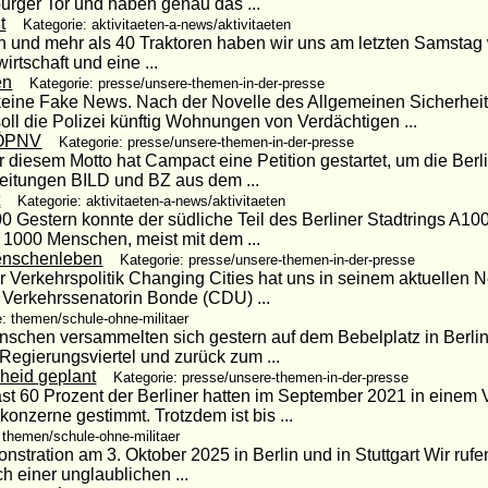
rger Tor und haben genau das ...
t
Kategorie: aktivitaeten-a-news/aktivitaeten
n und mehr als 40 Traktoren haben wir uns am letzten Samstag 
irtschaft und eine ...
en
Kategorie: presse/unsere-themen-in-der-presse
 keine Fake News. Nach der Novelle des Allgemeinen Sicherheit
ll die Polizei künftig Wohnungen von Verdächtigen ...
 ÖPNV
Kategorie: presse/unsere-themen-in-der-presse
 diesem Motto hat Campact eine Petition gestartet, um die Berl
Zeitungen BILD und BZ aus dem ...
t
Kategorie: aktivitaeten-a-news/aktivitaeten
 Gestern konnte der südliche Teil des Berliner Stadtrings A10
 1000 Menschen, meist mit dem ...
Menschenleben
Kategorie: presse/unsere-themen-in-der-presse
er Verkehrspolitik Changing Cities hat uns in seinem aktuellen N
 Verkehrssenatorin Bonde (CDU) ...
e: themen/schule-ohne-militaer
enschen versammelten sich gestern auf dem Bebelplatz in Berl
egierungsviertel und zurück zum ...
eid geplant
Kategorie: presse/unsere-themen-in-der-presse
 60 Prozent der Berliner hatten im September 2021 in einem V
nzerne gestimmt. Trotzdem ist bis ...
 themen/schule-ohne-militaer
tration am 3. Oktober 2025 in Berlin und in Stuttgart Wir rufen
 einer unglaublichen ...