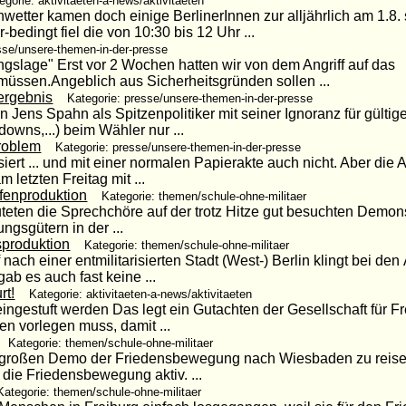
egorie: aktivitaeten-a-news/aktivitaeten
r kamen doch einige BerlinerInnen zur alljährlich am 1.8. s
-bedingt fiel die von 10:30 bis 12 Uhr ...
sse/unsere-themen-in-der-presse
slage" Erst vor 2 Wochen hatten wir von dem Angriff auf das
 müssen.Angeblich aus Sicherheitsgründen sollen ...
ergebnis
Kategorie: presse/unsere-themen-in-der-presse
Jens Spahn als Spitzenpolitiker mit seiner Ignoranz für gültig
wns,...) beim Wähler nur ...
problem
Kategorie: presse/unsere-themen-in-der-presse
siert ... und mit einer normalen Papierakte auch nicht. Aber die 
 letzten Freitag mit ...
fenproduktion
Kategorie: themen/schule-ohne-militaer
auteten die Sprechchöre auf der trotz Hitze gut besuchten Demon
gsgütern in der ...
produktion
Kategorie: themen/schule-ohne-militaer
nach einer entmilitarisierten Stadt (West-) Berlin klingt bei den
ab es auch fast keine ...
rt!
Kategorie: aktivitaeten-a-news/aktivitaeten
ingestuft werden Das legt ein Gutachten der Gesellschaft für Fr
n vorlegen muss, damit ...
Kategorie: themen/schule-ohne-militaer
ur großen Demo der Friedensbewegung nach Wiesbaden zu reise
 die Friedensbewegung aktiv. ...
Kategorie: themen/schule-ohne-militaer