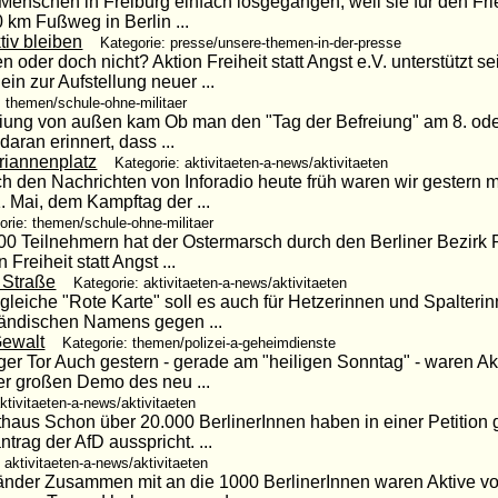
 Menschen in Freiburg einfach losgegangen, weil sie für den Fr
 km Fußweg in Berlin ...
iv bleiben
Kategorie: presse/unsere-themen-in-der-presse
n oder doch nicht? Aktion Freiheit statt Angst e.V. unterstützt 
in zur Aufstellung neuer ...
: themen/schule-ohne-militaer
eiung von außen kam Ob man den "Tag der Befreiung" am 8. oder
aran erinnert, dass ...
riannenplatz
Kategorie: aktivitaeten-a-news/aktivitaeten
h den Nachrichten von Inforadio heute früh waren wir gestern m
. Mai, dem Kampftag der ...
orie: themen/schule-ohne-militaer
000 Teilnehmern hat der Ostermarsch durch den Berliner Bezirk 
Freiheit statt Angst ...
 Straße
Kategorie: aktivitaeten-a-news/aktivitaeten
 gleiche "Rote Karte" soll es auch für Hetzerinnen und Spalteri
sländischen Namens gegen ...
Gewalt
Kategorie: themen/polizei-a-geheimdienste
er Tor Auch gestern - gerade am "heiligen Sonntag" - waren Akt
der großen Demo des neu ...
ktivitaeten-a-news/aktivitaeten
aus Schon über 20.000 BerlinerInnen haben in einer Petition g
rag der AfD ausspricht. ...
 aktivitaeten-a-news/aktivitaeten
änder Zusammen mit an die 1000 BerlinerInnen waren Aktive von 