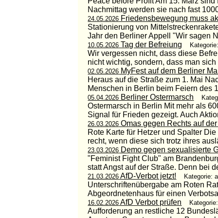
Peace before Profit Am 15. März sind
Nachmittag werden sie nach fast 1000
Friedensbewegung muss akt
24.05.2026
Stationierung von Mittelstreckenrakete
Jahr den Berliner Appell "Wir sagen Ne
Tag der Befreiung
10.05.2026
Kategorie
Wir vergessen nicht, dass diese Befr
nicht wichtig, sondern, dass man sich d
MyFest auf dem Berliner Ma
02.05.2026
Heraus auf die Straße zum 1. Mai Nac
Menschen in Berlin beim Feiern des 1
Berliner Ostermarsch
05.04.2026
Kateg
Ostermarsch in Berlin Mit mehr als 6
Signal für Frieden gezeigt. Auch Aktion 
Omas gegen Rechts auf der
26.03.2026
Rote Karte für Hetzer und Spalter Die
recht, wenn diese sich trotz ihres au
Demo gegen sexualisierte 
23.03.2026
"Feminist Fight Club" am Brandenburg
statt Angst auf der Straße. Denn bei 
AfD-Verbot jetzt!
21.03.2026
Kategorie: a
Unterschriftenübergabe am Roten Rath
Abgeordnetenhaus für einen Verbotsant
AfD Verbot prüfen
16.02.2026
Kategorie:
Aufforderung an restliche 12 Bundesl