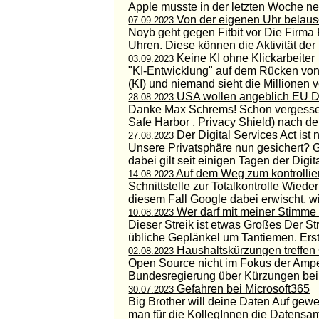
Apple musste in der letzten Woche neg
Von der eigenen Uhr belaus
07.09.2023
Noyb geht gegen Fitbit vor Die Firma F
Uhren. Diese können die Aktivität der 
Keine KI ohne Klickarbeiter
03.09.2023
"KI-Entwicklung" auf dem Rücken von 
(KI) und niemand sieht die Millionen vo
USA wollen angeblich EU 
28.08.2023
Danke Max Schrems! Schon vergessen
Safe Harbor , Privacy Shield) nach d
Der Digital Services Act ist
27.08.2023
Unsere Privatsphäre nun gesichert? G
dabei gilt seit einigen Tagen der Digit
Auf dem Weg zum kontrollier
14.08.2023
Schnittstelle zur Totalkontrolle Wied
diesem Fall Google dabei erwischt, wie
Wer darf mit meiner Stimme
10.08.2023
Dieser Streik ist etwas Großes Der St
übliche Geplänkel um Tantiemen. Erst
Haushaltskürzungen treffen
02.08.2023
Open Source nicht im Fokus der Ampe
Bundesregierung über Kürzungen bei O
Gefahren bei Microsoft365
30.07.2023
Big Brother will deine Daten Auf ge
man für die KollegInnen die Datensam