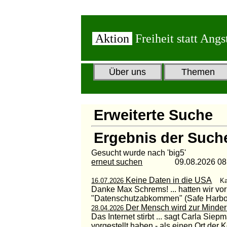
Aktion
Freiheit statt Angs
Über uns
Themen
Erweiterte Suche
Ergebnis der Such
Gesucht wurde nach 'big5'
erneut suchen
09.08.2026 08:1
Keine Daten in die USA
16.07.2026
Ka
Danke Max Schrems! ... hatten wir vor
"Datenschutzabkommen" (Safe Harbour
Der Mensch wird zur Minder
28.04.2026
Das Internet stirbt ... sagt Carla Sie
vorgestellt haben - als einen Ort der 