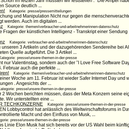
 Schon im letzten Jahr mussten wir feststellen : "Die Ampel habe
en Source deutlich ...
en!
Kategorie: presse/pressemitteilungen
achung und Manipulation Nicht nur gegen die menschenveracht
t werden. Auch im digitalen ...
nz
Kategorie: themen/verbraucher-und-arbeitnehmerinnen-datenschutz
che Fragen der künstlichen Intelligenz - Transkript einer Sendung
enz
Kategorie: verbraucher-and-arbeitnehmerinnen-datenschutz
z Zu unseren 3 Artikeln und der dazugehörenden Sendereihe bei 
en Quelle aufgeführt. Die 3 Artikel ...
Kategorie: presse/unsere-themen-in-der-presse
ht nur Valentinstag, sondern auch der "I Love Free Software Da
 Februar auch die perfekte ...
ören!
Kategorie: themen/verbraucher-und-arbeitnehmerinnen-datenschutz
einer Woche am 11. Februar ist wieder Safer Internet Day und w
ungen . Angesichts der ...
ategorie: presse/unsere-themen-in-der-presse
 vor 2 Wochen berichten müssen, dass der Meta Konzern seine 
 Wir unterstellten eine ...
R TECHKONZERNE
Kategorie: presse/unsere-themen-in-der-presse
ycontrol hat anlässlich des Weltwirschaftsforums in Dav
ontrollierte Macht und den Einfluss von Musk, ...
gorie: presse/unsere-themen-in-der-presse
ps Linie Elon Musk hat sich bereits vor der US Wahl beim künft