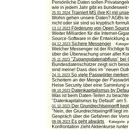
Persönliche Daten sollen Privatangel
wie in jedem Jahr gibt es bundesweit 
Trainiert MS ihre KI mit uns
25.01.2024
Wohin gehen unsere Daten? AGBs lesen
nicht oder sie sind so kryptisch formuli
Förderung von Open Source
13.12.2023
Weiter Milliarden für die Internet-G
Source-Software in der Entwicklung abe
Sichere Messenger
04.12.2023
Kategor
Welcher Messenger ist der Richtige f
über die Überwachung unser aller Kom
"Zugangsdatenabfluss" bei 
25.11.2023
Bundesdatenschützer zeigt sich beso
sind meine! Dass dies im "neuen Outloo
So viele Passwörter merken
24.11.2023
Scheitern an der Menge der Passwört
Heise Security über eine Sammlung v
Datenkapitalismus by Defau
08.10.2023
Was ist beim Daten-Teilen zu beachte
"Datenkapitalismus by Default" am 5. u
Der Grundrechtseingriff lieg
01.10.2023
"Nein, der Grundrechtseingriff liegt i
Gespräch über die Gefahren der Vorra
Es geht abwärts
09.09.2023
Kategorie: 
Konfrontation zieht Aktienkurse runter 