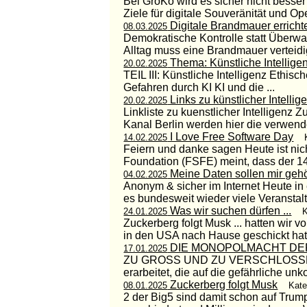
Bei GroKo wird es sicher nicht besser
Ziele für digitale Souveränität und Op
Digitale Brandmauer erricht
08.03.2025
Demokratische Kontrolle statt Überw
Alltag muss eine Brandmauer verteidig
Thema: Künstliche Intellige
20.02.2025
TEIL III: Künstliche Intelligenz Ethis
Gefahren durch KI KI und die ...
Links zu künstlicher Intellig
20.02.2025
Linkliste zu kuenstlicher Intelligen
Kanal Berlin werden hier die verwendet
I Love Free Software Day
14.02.2025
Feiern und danke sagen Heute ist nic
Foundation (FSFE) meint, dass der 14.
Meine Daten sollen mir geh
04.02.2025
Anonym & sicher im Internet Heute in 
es bundesweit wieder viele Veranstalt
Was wir suchen dürfen ...
24.01.2025
K
Zuckerberg folgt Musk ... hatten wir
in den USA nach Hause geschickt hatte.
DIE MONOPOLMACHT DE
17.01.2025
ZU GROSS UND ZU VERSCHLOSSEN Lobb
erarbeitet, die auf die gefährliche unk
Zuckerberg folgt Musk
08.01.2025
Kate
2 der Big5 sind damit schon auf Trum