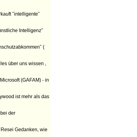
auft "intelligente"
stliche Intelligenz"
enschutzabkommen" (
les über uns wissen ,
 Microsoft (GAFAM) - in
lywood ist mehr als das
bei der
n Resei Gedanken, wie