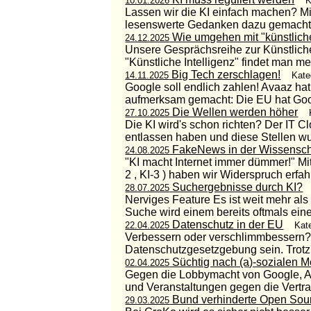
10.01.2026
K
Lassen wir die KI einfach machen? Mic
lesenswerte Gedanken dazu gemacht, wi
Wie umgehen mit "künstliche
24.12.2025
Unsere Gesprächsreihe zur Künstliche
"Künstliche Intelligenz" findet man me
Big Tech zerschlagen!
14.11.2025
Kate
Google soll endlich zahlen! Avaaz h
aufmerksam gemacht: Die EU hat Googl
Die Wellen werden höher
27.10.2025
Die KI wird's schon richten? Der IT 
entlassen haben und diese Stellen wurd
FakeNews in der Wissensch
24.08.2025
"KI macht Internet immer dümmer!" Mi
2 , KI-3 ) haben wir Widerspruch erfa
Suchergebnisse durch KI?
28.07.2025
Nerviges Feature Es ist weit mehr als
Suche wird einem bereits oftmals ein
Datenschutz in der EU
22.04.2025
Kat
Verbessern oder verschlimmbessern? E
Datenschutzgesetzgebung sein. Trotz 
Süchtig nach (a)-sozialen 
02.04.2025
Gegen die Lobbymacht von Google, Ama
und Veranstaltungen gegen die Vertra
Bund verhinderte Open Sou
29.03.2025