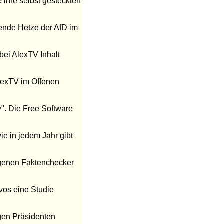
 ihre selbst gesteckten
ende Hetze der AfD im
 bei AlexTV Inhalt
AlexTV im Offenen
y". Die Free Software
ie in jedem Jahr gibt
eigenen Faktenchecker
os eine Studie
igen Präsidenten