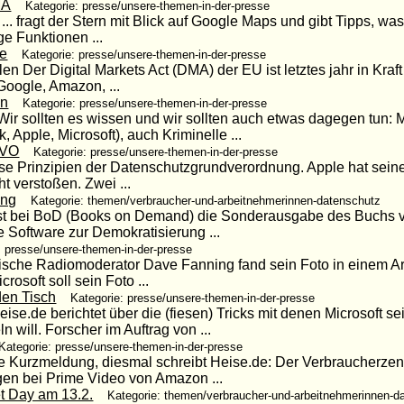
MA
Kategorie: presse/unsere-themen-in-der-presse
... fragt der Stern mit Blick auf Google Maps und gibt Tipps, w
e Funktionen ...
re
Kategorie: presse/unsere-themen-in-der-presse
n Der Digital Markets Act (DMA) der EU ist letztes jahr in Kraft 
oogle, Amazon, ...
en
Kategorie: presse/unsere-themen-in-der-presse
r sollten es wissen und wir sollten auch etwas dagegen tun: 
pple, Microsoft), auch Kriminelle ...
GVO
Kategorie: presse/unsere-themen-in-der-presse
verse Prinzipien der Datenschutzgrundverordnung. Apple hat sei
t verstoßen. Zwei ...
ung
Kategorie: themen/verbraucher-und-arbeitnehmerinnen-datenschutz
ist bei BoD (Books on Demand) die Sonderausgabe des Buchs 
 Software zur Demokratisierung ...
: presse/unsere-themen-in-der-presse
rische Radiomoderator Dave Fanning fand sein Foto in einem A
osoft soll sein Foto ...
den Tisch
Kategorie: presse/unsere-themen-in-der-presse
se.de berichtet über die (fiesen) Tricks mit denen Microsoft s
will. Forscher im Auftrag von ...
Kategorie: presse/unsere-themen-in-der-presse
Kurzmeldung, diesmal schreibt Heise.de: Der Verbraucherze
ngen bei Prime Video von Amazon ...
t Day am 13.2.
Kategorie: themen/verbraucher-und-arbeitnehmerinnen-d