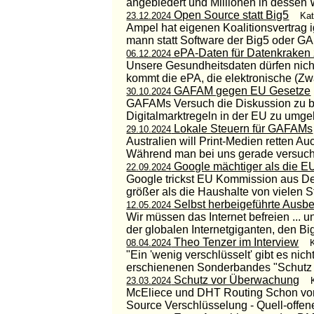
angebiedert und Millionen in dessen 
Open Source statt Big5
23.12.2024
Kat
Ampel hat eigenen Koalitionsvertrag i
mann statt Software der Big5 oder GA
ePA-Daten für Datenkraken 
06.12.2024
Unsere Gesundheitsdaten dürfen nicht
kommt die ePA, die elektronische (Zwa
GAFAM gegen EU Gesetze
30.10.2024
GAFAMs Versuch die Diskussion zu be
Digitalmarktregeln in der EU zu umgeh
Lokale Steuern für GAFAMs
29.10.2024
Australien will Print-Medien retten Au
Während man bei uns gerade versucht
Google mächtiger als die E
22.09.2024
Google trickst EU Kommission aus De
größer als die Haushalte von vielen S
Selbst herbeigeführte Ausb
12.05.2024
Wir müssen das Internet befreien ... 
der globalen Internetgiganten, den B
Theo Tenzer im Interview
08.04.2024
"Ein 'wenig verschlüsselt' gibt es nic
erschienenen Sonderbandes "Schutz v
Schutz vor Überwachung
23.03.2024
McEliece und DHT Routing Schon vor
Source Verschlüsselung - Quell-offene