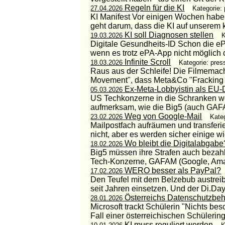
Regeln für die KI
27.04.2026
Kategorie:
KI Manifest Vor einigen Wochen haben
geht darum, dass die KI auf unserem 
KI soll Diagnosen stellen
19.03.2026
K
Digitale Gesundheits-ID Schon die e
wenn es trotz ePA-App nicht möglich o
Infinite Scroll
18.03.2026
Kategorie: pres
Raus aus der Schleife! Die Filmemache
Movement", dass Meta&Co "Fracking a
Ex-Meta-Lobbyistin als EU-D
05.03.2026
US Techkonzerne in die Schranken we
aufmerksam, wie die Big5 (auch GAFAM
Weg von Google-Mail
23.02.2026
Kate
Mailpostfach aufräumen und transferie
nicht, aber es werden sicher einige wich
Wo bleibt die Digitalabgabe
18.02.2026
Big5 müssen ihre Strafen auch bezahl
Tech-Konzerne, GAFAM (Google, Amazo
WERO besser als PayPal?
17.02.2026
Den Teufel mit dem Belzebub austreibe
seit Jahren einsetzen. Und der Di.Day
Österreichs Datenschutzbeh
28.01.2026
Microsoft trackt Schülerin "Nichts b
Fall einer österreichischen Schülering i
KI muss reguliert werden