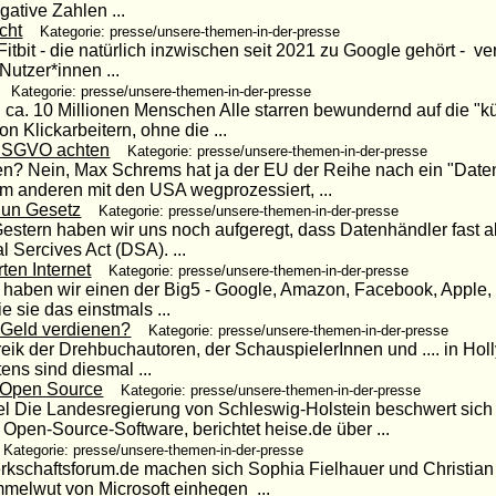
ative Zahlen ...
cht
Kategorie: presse/unsere-themen-in-der-presse
itbit - die natürlich inzwischen seit 2021 zu Google gehört - verk
Nutzer*innen ...
Kategorie: presse/unsere-themen-in-der-presse
ca. 10 Millionen Menschen Alle starren bewundernd auf die "kün
n Klickarbeitern, ohne die ...
DSGVO achten
Kategorie: presse/unsere-themen-in-der-presse
? Nein, Max Schrems hat ja der EU der Reihe nach ein "Dat
em anderen mit den USA wegprozessiert, ...
 nun Gesetz
Kategorie: presse/unsere-themen-in-der-presse
estern haben wir uns noch aufgeregt, dass Datenhändler fast al
al Sercives Act (DSA). ...
ten Internet
Kategorie: presse/unsere-themen-in-der-presse
er haben wir einen der Big5 - Google, Amazon, Facebook, Apple,
 sie das einstmals ...
 Geld verdienen?
Kategorie: presse/unsere-themen-in-der-presse
reik der Drehbuchautoren, der SchauspielerInnen und .... in Hol
ens sind diesmal ...
 Open Source
Kategorie: presse/unsere-themen-in-der-presse
l Die Landesregierung von Schleswig-Holstein beschwert sich 
pen-Source-Software, berichtet heise.de über ...
Kategorie: presse/unsere-themen-in-der-presse
werkschaftsforum.de machen sich Sophia Fielhauer und Christia
melwut von Microsoft einhegen ...