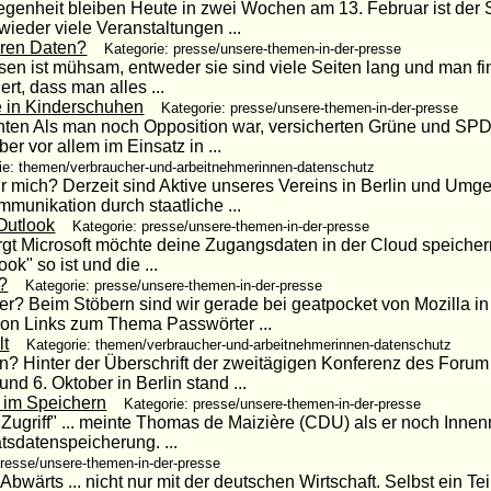
egenheit bleiben Heute in zwei Wochen am 13. Februar ist der 
wieder viele Veranstaltungen ...
eren Daten?
Kategorie: presse/unsere-themen-in-der-presse
 ist mühsam, entweder sie sind viele Seiten lang und man fin
ert, dass man alles ...
 in Kinderschuhen
Kategorie: presse/unsere-themen-in-der-presse
iganten Als man noch Opposition war, versicherten Grüne und SP
r vor allem im Einsatz in ...
ie: themen/verbraucher-und-arbeitnehmerinnen-datenschutz
ür mich? Derzeit sind Aktive unseres Vereins in Berlin und Um
munikation durch staatliche ...
Outlook
Kategorie: presse/unsere-themen-in-der-presse
rgt Microsoft möchte deine Zugangsdaten in der Cloud speich
k" so ist und die ...
?
Kategorie: presse/unsere-themen-in-der-presse
er? Beim Stöbern sind wir gerade bei geatpocket von Mozilla i
on Links zum Thema Passwörter ...
lt
Kategorie: themen/verbraucher-und-arbeitnehmerinnen-datenschutz
n? Hinter der Überschrift der zweitägigen Konferenz des Forum 
nd 6. Oktober in Berlin stand ...
t im Speichern
Kategorie: presse/unsere-themen-in-der-presse
m Zugriff" ... meinte Thomas de Maizière (CDU) als er noch Inne
tsdatenspeicherung. ...
presse/unsere-themen-in-der-presse
Abwärts ... nicht nur mit der deutschen Wirtschaft. Selbst ein Te