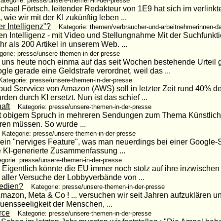
ategorie: presse/unsere-themen-in-der-presse
hael Förtsch, leitender Redakteur von 1E9 hat sich im verlinkte
e wir mit der KI zukünftig leben ...
r Intelligenz"?
Kategorie: themen/verbraucher-und-arbeitnehmerinnen-d
n Intelligenz - mit Video und Stellungnahme Mit der Suchfunk
hr als 200 Artikel in unserem Web. ...
gorie: presse/unsere-themen-in-der-presse
at uns heute noch einma auf das seit Wochen bestehende Urteil
e gerade eine Geldstrafe verordnet, weil das ...
Kategorie: presse/unsere-themen-in-der-presse
Cloud Servvice von Amazon (AWS) soll in letzter Zeit rund 40%
en durch KI ersetzt. Nun ist das schief ...
aft
Kategorie: presse/unsere-themen-in-der-presse
t obigem Spruch in mehreren Sendungen zum Thema Künstliche In
hren müssen. So wurde ...
Kategorie: presse/unsere-themen-in-der-presse
 ein "nerviges Feature", was man neuerdings bei einer Google-S
e KI-generierte Zusammenfassung ...
egorie: presse/unsere-themen-in-der-presse
igentlich könnte die EU immer noch stolz auf ihre inzwischen 
aller Versuche der Lobbyverbände von ...
Medien?
Kategorie: presse/unsere-themen-in-der-presse
zon, Meta & Co ! ... versuchen wir seit Jahren aufzuklären u
uensseeligkeit der Menschen, ...
rce
Kategorie: presse/unsere-themen-in-der-presse