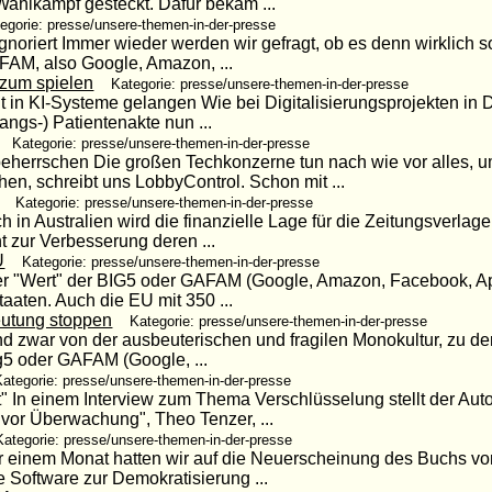
Wahlkampf gesteckt. Dafür bekam ...
egorie: presse/unsere-themen-in-der-presse
gnoriert Immer wieder werden wir gefragt, ob es denn wirklich so
FAM, also Google, Amazon, ...
zum spielen
Kategorie: presse/unsere-themen-in-der-presse
 in KI-Systeme gelangen Wie bei Digitalisierungsprojekten in 
ngs-) Patientenakte nun ...
Kategorie: presse/unsere-themen-in-der-presse
herrschen Die großen Techkonzerne tun nach wie vor alles, 
en, schreibt uns LobbyControl. Schon mit ...
Kategorie: presse/unsere-themen-in-der-presse
ch in Australien wird die finanzielle Lage für die Zeitungsverlag
 zur Verbesserung deren ...
U
Kategorie: presse/unsere-themen-in-der-presse
r "Wert" der BIG5 oder GAFAM (Google, Amazon, Facebook, Appl
taaten. Auch die EU mit 350 ...
eutung stoppen
Kategorie: presse/unsere-themen-in-der-presse
und zwar von der ausbeuterischen und fragilen Monokultur, zu de
ig5 oder GAFAM (Google, ...
Kategorie: presse/unsere-themen-in-der-presse
ht" In einem Interview zum Thema Verschlüsselung stellt der Auto
or Überwachung", Theo Tenzer, ...
Kategorie: presse/unsere-themen-in-der-presse
 einem Monat hatten wir auf die Neuerscheinung des Buchs v
 Software zur Demokratisierung ...