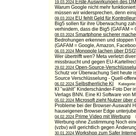
Erste Auswirkungen des D
19.03.2024
Warum Google nicht mehr funktioniert 
müssen wir widersprechen, denn einig
EU fehlt Geld für Kontrolleu
09.03.2024
Big5 sollen für ihre Überwachung zahle
verhindern, dass die Big5 (GAFAM = G
Smartphone sicherer mach
08.03.2024
Bedrohungen erkennen und stoppen Wi
(GAFAM = Google, Amazon, Facebook, A
Monopole lachen über DS
06.03.2024
Wer übertrifft wen? Meta verletzt di
missbraucht und gegen EU-Kartellrech
Open-Source-Verschlüssel
29.02.2024
Schutz vor Überwachung Seit heute 
Source Verschlüsselung - Quell-offene
Selbstherrliche KI
06.02.2024
Kategorie
KI "wählt" Kinderschänder-Foto Der i
Verlags BNN. Eine KI Software von Micr
Microsoft zieht Nutzer über 
05.02.2024
Probleme bei der Browser-Auswahl Hei
hauseigenen Browser Edge unterjubeln 
Prime Video mit Werbung
04.02.2024
Werbung ohne Zustimmung Noch eine 
(vzbv) will gerichtlich gegen Änderu
Workshop zum Safer Interne
30.01.2024