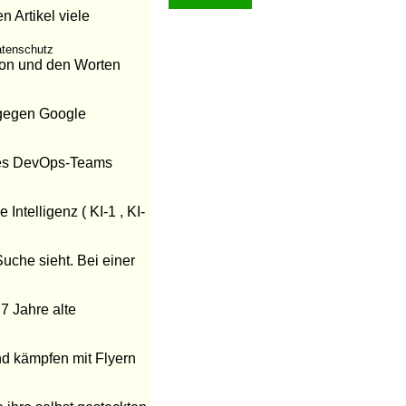
n Artikel viele
atenschutz
tion und den Worten
 gegen Google
 des DevOps-Teams
telligenz ( KI-1 , KI-
uche sieht. Bei einer
7 Jahre alte
nd kämpfen mit Flyern