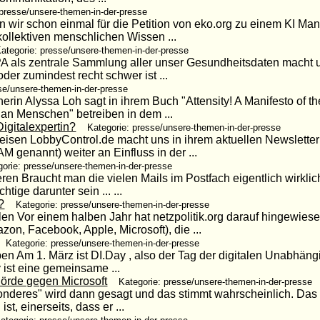
 presse/unsere-themen-in-der-presse
 wir schon einmal für die Petition von eko.org zu einem KI Ma
kollektiven menschlichen Wissen ...
ategorie: presse/unsere-themen-in-der-presse
PA als zentrale Sammlung aller unser Gesundheitsdaten macht u
der zumindest recht schwer ist ...
se/unsere-themen-in-der-presse
rin Alyssa Loh sagt in ihrem Buch "Attensity! A Manifesto of the
n Menschen" betreiben in dem ...
igitalexpertin?
Kategorie: presse/unsere-themen-in-der-presse
isen LobbyControl.de macht uns in ihrem aktuellen Newsletter
 genannt) weiter an Einfluss in der ...
gorie: presse/unsere-themen-in-der-presse
ren Braucht man die vielen Mails im Postfach eigentlich wirkli
tige darunter sein ... ...
?
Kategorie: presse/unsere-themen-in-der-presse
en Vor einem halben Jahr hat netzpolitik.org darauf hingewies
n, Facebook, Apple, Microsoft), die ...
Kategorie: presse/unsere-themen-in-der-presse
n Am 1. März ist DI.Day , also der Tag der digitalen Unabhängig
 ist eine gemeinsame ...
örde gegen Microsoft
Kategorie: presse/unsere-themen-in-der-presse
esonderes" wird dann gesagt und das stimmt wahrscheinlich. Das
st, einerseits, dass er ...