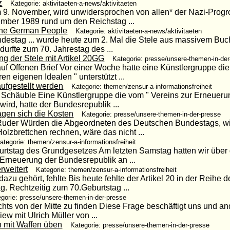
z
Kategorie: aktivitaeten-a-news/aktivitaeten
am 9. November, wird unwidersprochen von allen* der Nazi-Prog
ember 1989 rund um den Reichstag ...
the German People
Kategorie: aktivitaeten-a-news/aktivitaeten
destag ... wurde heute zum 2. Mal die Stele aus massivem Buch
urfte zum 70. Jahrestag des ...
ng der Stele mit Artikel 20GG
Kategorie: presse/unsere-themen-in-de
f Offenen Brief Vor einer Woche hatte eine Künstlergruppe die
n eigenen Idealen " unterstützt ...
aufgestellt werden
Kategorie: themen/zensur-a-informationsfreiheit
t Schäuble Eine Künstlergruppe die vom " Vereins zur Erneuer
wird, hatte der Bundesrepublik ...
agen sich die Kosten
Kategorie: presse/unsere-themen-in-der-presse
 Ruder Würden die Abgeordneten des Deutschen Bundestags, wi
zbrettchen rechnen, wäre das nicht ...
ategorie: themen/zensur-a-informationsfreiheit
burtstag des Grundgesetzes Am letzten Samstag hatten wir über
 Erneuerung der Bundesrepublik an ...
rweitert
Kategorie: themen/zensur-a-informationsfreiheit
dazu gehört, fehlte Bis heute fehlte der Artikel 20 in der Reihe 
. Rechtzeitig zum 70.Geburtstag ...
gorie: presse/unsere-themen-in-der-presse
chts von der Mitte zu finden Diese Frage beschäftigt uns und and
ew mit Ulrich Müller von ...
 mit Waffen üben
Kategorie: presse/unsere-themen-in-der-presse