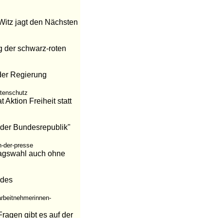
Witz jagt den Nächsten
g der schwarz-roten
 der Regierung
atenschutz
ktion Freiheit statt
f der Bundesrepublik"
n-der-presse
stagswahl auch ohne
 des
arbeitnehmerinnen-
ragen gibt es auf der