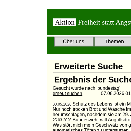
Aktion
Freiheit statt Angs
Über uns
Themen
Erweiterte Suche
Ergebnis der Such
Gesucht wurde nach 'bundestag'
erneut suchen
07.08.2026 01:1
Schutz des Lebens ist ein 
30.05.2026
Nur noch trocken Brot und Wäsche i
herumschlagen, nachdem sie am 29. J
Bundeswehr will Angriffsdr
25.03.2026
Was stört mich mein Geschwätz von ge
automatisches Töten zu unterstützen. Ja