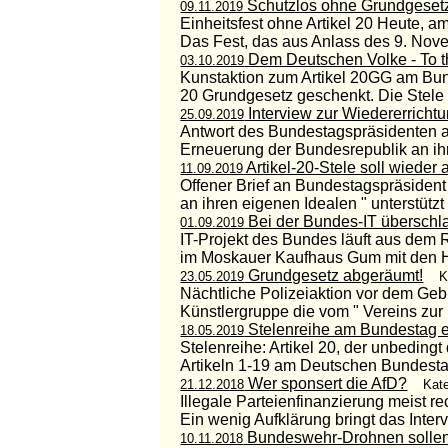
Schutzlos ohne Grundgeset
09.11.2019
Einheitsfest ohne Artikel 20 Heute, 
Das Fest, das aus Anlass des 9. Nov
Dem Deutschen Volke - To 
03.10.2019
Kunstaktion zum Artikel 20GG am Bun
20 Grundgesetz geschenkt. Die Stele d
Interview zur Wiedererrichtu
25.09.2019
Antwort des Bundestagspräsidenten au
Erneuerung der Bundesrepublik an ihre
Artikel-20-Stele soll wieder 
11.09.2019
Offener Brief an Bundestagspräsiden
an ihren eigenen Idealen " unterstützt 
Bei der Bundes-IT überschl
01.09.2019
IT-Projekt des Bundes läuft aus dem
im Moskauer Kaufhaus Gum mit den Hol
Grundgesetz abgeräumt!
23.05.2019
K
Nächtliche Polizeiaktion vor dem Ge
Künstlergruppe die vom " Vereins zur
Stelenreihe am Bundestag e
18.05.2019
Stelenreihe: Artikel 20, der unbedingt 
Artikeln 1-19 am Deutschen Bundestag
Wer sponsert die AfD?
21.12.2018
Kate
Illegale Parteienfinanzierung meist re
Ein wenig Aufklärung bringt das Intervi
Bundeswehr-Drohnen sollen
10.11.2018