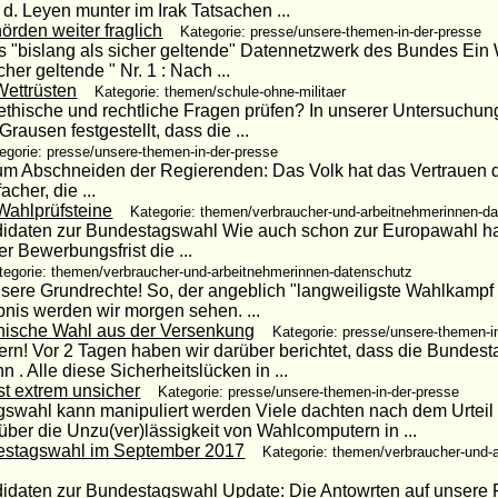
 d. Leyen munter im Irak Tatsachen ...
örden weiter fraglich
Kategorie: presse/unsere-themen-in-der-presse
 "bislang als sicher geltende" Datennetzwerk des Bundes Ein 
cher geltende " Nr. 1 : Nach ...
ettrüsten
Kategorie: themen/schule-ohne-militaer
thische und rechtliche Fragen prüfen? In unserer Untersuchun
rausen festgestellt, dass die ...
egorie: presse/unsere-themen-in-der-presse
n Zum Abschneiden der Regierenden: Das Volk hat das Vertrauen
cher, die ...
Wahlprüfsteine
Kategorie: themen/verbraucher-und-arbeitnehmerinnen-d
idaten zur Bundestagswahl Wie auch schon zur Europawahl hat A
r Bewerbungsfrist die ...
tegorie: themen/verbraucher-und-arbeitnehmerinnen-datenschutz
r unsere Grundrechte! So, der angeblich "langweiligste Wahlkamp
bnis werden wir morgen sehen. ...
nische Wahl aus der Versenkung
Kategorie: presse/unsere-themen-i
ern! Vor 2 Tagen haben wir darüber berichtet, dass die Bunde
. Alle diese Sicherheitslücken in ...
t extrem unsicher
Kategorie: presse/unsere-themen-in-der-presse
swahl kann manipuliert werden Viele dachten nach dem Urteil
ber die Unzu(ver)lässigkeit von Wahlcomputern in ...
destagswahl im September 2017
Kategorie: themen/verbraucher-und-
idaten zur Bundestagswahl Update: Die Antowrten auf unsere F