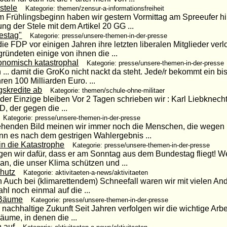
stele
Kategorie: themen/zensur-a-informationsfreiheit
m Frühlingsbeginn haben wir gestern Vormittag am Spreeufer h
g der Stele mit dem Artikel 20 GG ...
estag"
Kategorie: presse/unsere-themen-in-der-presse
 die FDP vor einigen Jahren ihre letzten liberalen Mitglieder ve
ründeten einige von ihnen die ...
nomisch katastrophal
Kategorie: presse/unsere-themen-in-der-presse
 ... damit die GroKo nicht nackt da steht. Jede/r bekommt ein 
en 100 Milliarden Euro. ...
gskredite ab
Kategorie: themen/schule-ohne-militaer
t der Einzige bleiben Vor 2 Tagen schrieben wir : Karl Liebkne
, der gegen die ...
Kategorie: presse/unsere-themen-in-der-presse
ehenden Bild meinen wir immer noch die Menschen, die wegen i
n es nach dem gestrigen Wahlergebnis ...
in die Katastrophe
Kategorie: presse/unsere-themen-in-der-presse
gen wir dafür, dass er am Sonntag aus dem Bundestag fliegt! We
, die unser Klima schützen und ...
hutz
Kategorie: aktivitaeten-a-news/aktivitaeten
in Auch bei (klimarettendem) Schneefall waren wir mit vielen An
l noch einmal auf die ...
&Bäume
Kategorie: presse/unsere-themen-in-der-presse
d nachhaltige Zukunft Seit Jahren verfolgen wir die wichtige Ar
ume, in denen die ...
n auf