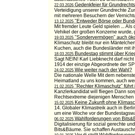
Gedenkfeier für Grundrechts
22.03.2026
Verteidigung unserer Grundrechte Zu
mit mehreren Besuchern der Vernichtun
"Entweder Börse oder Bund
13.12.2025
Mit fremder Leute Geld spielen ... Als
Vehikel der großen Konzerne wurde, g
"Sondervermögen" auch öko
19.03.2025
Klimaschutz bleibt nur ein Mäntelchen
Kuchen, auch die Bundesländer mit ihr
Bundestag stimmt über Krie
18.03.2025
Sagt NEIN! Karl Liebknecht darf nich
1914 der einzige Abgeordnete der SPD
Wie weiter nach der Wahl?
24.02.2025
Die nationale Welle Mit dem nebenst
Heimatland zu uns kommen, auch wen
"Rechter Klimaschutz" führt 
21.02.2025
Kanzlerkandidat will fliegen Dann sor
Rechtsextreme diejenigen Menschen an
Keine Zukunft ohne Klimasc
15.02.2025
14. Globaler Klimastreik auch in Berl
um eine Woche vor der Bundestagswah
Wahlforderungen von Bits
06.02.2025
Digitalisierung für sozial gerechte un
Bits&Bäume. Sie schaffen Austauschrä
Ver.di stellt Wahlforderunge