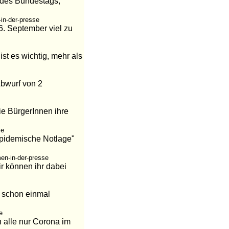
 des Bundestags,
in-der-presse
6. September viel zu
st es wichtig, mehr als
Abwurf von 2
ie BürgerInnen ihre
se
epidemische Notlage"
en-in-der-presse
r können ihr dabei
1 schon einmal
e
n alle nur Corona im