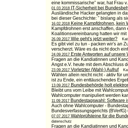
eine kommissarische" war, hat Frau v.
IT-Sicherheit bei Bundesbeh
01.03.2018
Ausländische Hacker gelangten in das
bei dieser Geschichte: " bislang als si
Keine Kampfdrohnen, kein W
16.02.2018
Kampfdrohnen erst anschaffen, dann e
Koalitionsvereinbarung hatten wir mit G
Wie geht's jetzt weiter?
26.09.2017
Kat
Es gibt viel zu tun - packen wir's a
verscherzt. Wäre es da nicht doch einfa
Erste Antworten auf unsere 
24.09.2017
Fragen an die Kandiatinnen und Kand
Angst e.V. heute mit dem Abschluss de
Vorletzter (Wahl-) Aufruf
23.09.2017
Ka
Wählen allein reicht nicht - aktiv fü
ist zu Ende, ein enttäuschendes Erge
Bundesbehörde holt elektro
13.09.2017
Bleibt uns vom Leibe mit Wahlcomput
Wahlcomputer manipuliert werden kann 
Bundestagswahl: Software is
11.09.2017
Auch ohne Wahlcomputer - Bundestag
Bundesverfassungsgerichts (BVerfG) ü
Wahlprüfsteine für die Bun
07.07.2017
datenschutz
Fragen an die Kandiatinnen und Kand