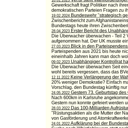
10.01.2025
Gewerkschaft fragt Politiker nach ih
demokratischen Parteien Fragen zu ih
Bundeswehr "strategisch ges
19.02.2024
Zwischenbericht zum Afghanistaneinsa
Bundestags heute ihren Zwischenberic
Erster Bericht des Unabhäng
28.04.2023
Die Überwacher überwachen - Teil 2 V
aufgenommen hat. Der UK musste eing
Blick in den Parteispenden
27.03.2023
Parteispenden aus 2021 bis heute nich
eineinhalb Jahren kann man doch wohl
Unabhängiger Kontrollrat h
09.02.2023
Die Überwacher überwachen Seit eine
wohl bereits vergessen, dass das BVerf
Keine Verlängerung der Wah
12.11.2022
20% weniger Demokratie? Einfach ma
Vorschlag. den Bundestag künftig nur al
Gestern 73. Geburtstag 
24.05.2022
Nach 600km in Karlsruhe angekommen
Gestern nun konnte gefeiert werden u
Das 100-Milliarden Aufrüstu
28.03.2022
"Rüstungsaktien als die Mutter der Na
von Gasförderung und Atomkraftwerken
Aufklärung bei der Bundest
24.01.2022