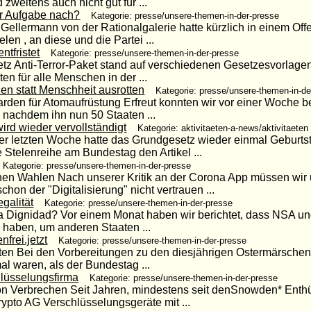
zweitens auch nicht gut für ...
r Aufgabe nach?
Kategorie: presse/unsere-themen-in-der-presse
ellermann von der Rationalgalerie hatte kürzlich in einem Offe
n , an diese und die Partei ...
ntfristet
Kategorie: presse/unsere-themen-in-der-presse
setz Anti-Terror-Paket stand auf verschiedenen Gesetzesvorlage
n für alle Menschen in der ...
en statt Menschheit ausrotten
Kategorie: presse/unsere-themen-in-de
arden für Atomaufrüstung Erfreut konnten wir vor einer Woche b
t, nachdem ihn nun 50 Staaten ...
rd wieder vervollständigt
Kategorie: aktivitaeten-a-news/aktivitaeten
 der letzten Woche hatte das Grundgesetz wieder einmal Geburt
 Stelenreihe am Bundestag den Artikel ...
Kategorie: presse/unsere-themen-in-der-presse
chen Wahlen Nach unserer Kritik an der Corona App müssen wir
n der "Digitalisierung" nicht vertrauen ...
galität
Kategorie: presse/unsere-themen-in-der-presse
a Dignidad? Vor einem Monat haben wir berichtet, dass NSA 
 haben, um anderen Staaten ...
nfrei.jetzt
Kategorie: presse/unsere-themen-in-der-presse
en Bei den Vorbereitungen zu den diesjährigen Ostermärschen i
al waren, als der Bundestag ...
lüsselungsfirma
Kategorie: presse/unsere-themen-in-der-presse
on Verbrechen Seit Jahren, mindestens seit denSnowden* Enthü
ypto AG Verschlüsselungsgeräte mit ...