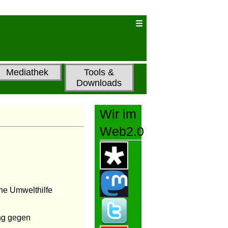
Mediathek
Tools &
Downloads
Wir im
Web2.0
he Umwelthilfe
ung gegen