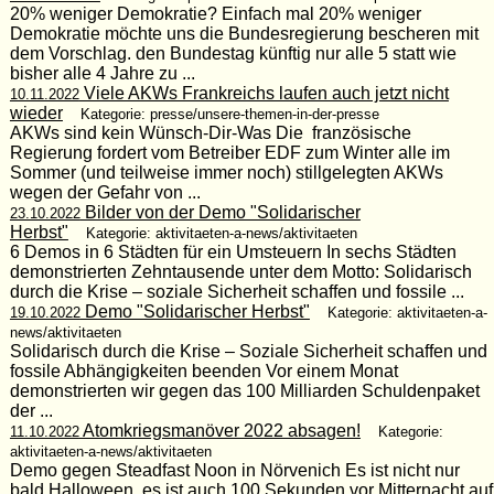
20% weniger Demokratie? Einfach mal 20% weniger
Demokratie möchte uns die Bundesregierung bescheren mit
dem Vorschlag. den Bundestag künftig nur alle 5 statt wie
bisher alle 4 Jahre zu ...
Viele AKWs Frankreichs laufen auch jetzt nicht
10.11.2022
wieder
Kategorie: presse/unsere-themen-in-der-presse
AKWs sind kein Wünsch-Dir-Was Die französische
Regierung fordert vom Betreiber EDF zum Winter alle im
Sommer (und teilweise immer noch) stillgelegten AKWs
wegen der Gefahr von ...
Bilder von der Demo "Solidarischer
23.10.2022
Herbst"
Kategorie: aktivitaeten-a-news/aktivitaeten
6 Demos in 6 Städten für ein Umsteuern In sechs Städten
demonstrierten Zehntausende unter dem Motto: Solidarisch
durch die Krise – soziale Sicherheit schaffen und fossile ...
Demo "Solidarischer Herbst"
19.10.2022
Kategorie: aktivitaeten-a-
news/aktivitaeten
Solidarisch durch die Krise – Soziale Sicherheit schaffen und
fossile Abhängigkeiten beenden Vor einem Monat
demonstrierten wir gegen das 100 Milliarden Schuldenpaket
der ...
Atomkriegsmanöver 2022 absagen!
11.10.2022
Kategorie:
aktivitaeten-a-news/aktivitaeten
Demo gegen Steadfast Noon in Nörvenich Es ist nicht nur
bald Halloween, es ist auch 100 Sekunden vor Mitternacht auf