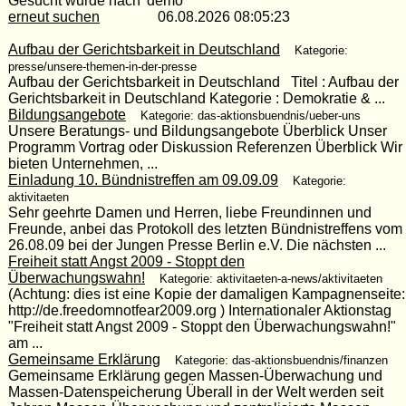
Gesucht wurde nach 'demo'
erneut suchen
06.08.2026 08:05:23
Aufbau der Gerichtsbarkeit in Deutschland
Kategorie:
presse/unsere-themen-in-der-presse
Aufbau der Gerichtsbarkeit in Deutschland Titel : Aufbau der
Gerichtsbarkeit in Deutschland Kategorie : Demokratie & ...
Bildungsangebote
Kategorie: das-aktionsbuendnis/ueber-uns
Unsere Beratungs- und Bildungsangebote Überblick Unser
Programm Vortrag oder Diskussion Referenzen Überblick Wir
bieten Unternehmen, ...
Einladung 10. Bündnistreffen am 09.09.09
Kategorie:
aktivitaeten
Sehr geehrte Damen und Herren, liebe Freundinnen und
Freunde, anbei das Protokoll des letzten Bündnistreffens vom
26.08.09 bei der Jungen Presse Berlin e.V. Die nächsten ...
Freiheit statt Angst 2009 - Stoppt den
Überwachungswahn!
Kategorie: aktivitaeten-a-news/aktivitaeten
(Achtung: dies ist eine Kopie der damaligen Kampagnenseite:
http://de.freedomnotfear2009.org ) Internationaler Aktionstag
"Freiheit statt Angst 2009 - Stoppt den Überwachungswahn!"
am ...
Gemeinsame Erklärung
Kategorie: das-aktionsbuendnis/finanzen
Gemeinsame Erklärung gegen Massen-Überwachung und
Massen-Datenspeicherung Überall in der Welt werden seit