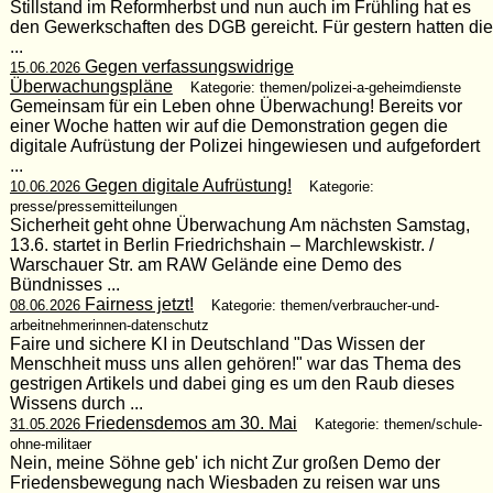
Stillstand im Reformherbst und nun auch im Frühling hat es
den Gewerkschaften des DGB gereicht. Für gestern hatten die
...
Gegen verfassungswidrige
15.06.2026
Überwachungspläne
Kategorie: themen/polizei-a-geheimdienste
Gemeinsam für ein Leben ohne Überwachung! Bereits vor
einer Woche hatten wir auf die Demonstration gegen die
digitale Aufrüstung der Polizei hingewiesen und aufgefordert
...
Gegen digitale Aufrüstung!
10.06.2026
Kategorie:
presse/pressemitteilungen
Sicherheit geht ohne Überwachung Am nächsten Samstag,
13.6. startet in Berlin Friedrichshain – Marchlewskistr. /
Warschauer Str. am RAW Gelände eine Demo des
Bündnisses ...
Fairness jetzt!
08.06.2026
Kategorie: themen/verbraucher-und-
arbeitnehmerinnen-datenschutz
Faire und sichere KI in Deutschland "Das Wissen der
Menschheit muss uns allen gehören!" war das Thema des
gestrigen Artikels und dabei ging es um den Raub dieses
Wissens durch ...
Friedensdemos am 30. Mai
31.05.2026
Kategorie: themen/schule-
ohne-militaer
Nein, meine Söhne geb' ich nicht Zur großen Demo der
Friedensbewegung nach Wiesbaden zu reisen war uns