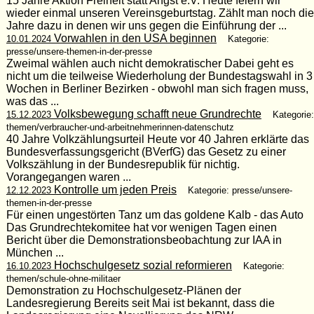
15 Jahre Aktion Freiheit statt Angst e.V. Heute feiern wir
wieder einmal unseren Vereinsgeburtstag. Zählt man noch die
Jahre dazu in denen wir uns gegen die Einführung der ...
Vorwahlen in den USA beginnen
10.01.2024
Kategorie:
presse/unsere-themen-in-der-presse
Zweimal wählen auch nicht demokratischer Dabei geht es
nicht um die teilweise Wiederholung der Bundestagswahl in 3
Wochen in Berliner Bezirken - obwohl man sich fragen muss,
was das ...
Volksbewegung schafft neue Grundrechte
15.12.2023
Kategorie:
themen/verbraucher-und-arbeitnehmerinnen-datenschutz
40 Jahre Volkzählungsurteil Heute vor 40 Jahren erklärte das
Bundesverfassungsgericht (BVerfG) das Gesetz zu einer
Volkszählung in der Bundesrepublik für nichtig.
Vorangegangen waren ...
Kontrolle um jeden Preis
12.12.2023
Kategorie: presse/unsere-
themen-in-der-presse
Für einen ungestörten Tanz um das goldene Kalb - das Auto
Das Grundrechtekomitee hat vor wenigen Tagen einen
Bericht über die Demonstrationsbeobachtung zur IAA in
München ...
Hochschulgesetz sozial reformieren
16.10.2023
Kategorie:
themen/schule-ohne-militaer
Demonstration zu Hochschulgesetz-Plänen der
Landesregierung Bereits seit Mai ist bekannt, dass die