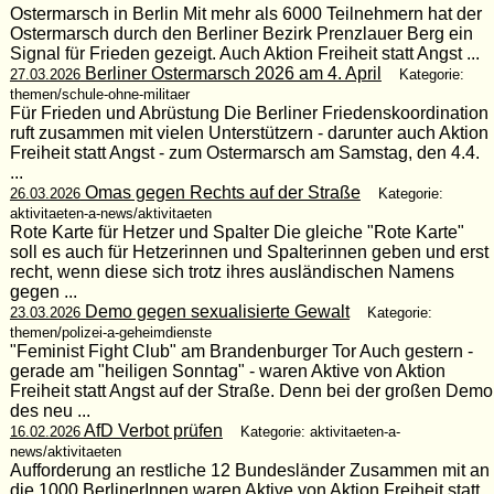
Ostermarsch in Berlin Mit mehr als 6000 Teilnehmern hat der
Ostermarsch durch den Berliner Bezirk Prenzlauer Berg ein
Signal für Frieden gezeigt. Auch Aktion Freiheit statt Angst ...
Berliner Ostermarsch 2026 am 4. April
27.03.2026
Kategorie:
themen/schule-ohne-militaer
Für Frieden und Abrüstung Die Berliner Friedenskoordination
ruft zusammen mit vielen Unterstützern - darunter auch Aktion
Freiheit statt Angst - zum Ostermarsch am Samstag, den 4.4.
...
Omas gegen Rechts auf der Straße
26.03.2026
Kategorie:
aktivitaeten-a-news/aktivitaeten
Rote Karte für Hetzer und Spalter Die gleiche "Rote Karte"
soll es auch für Hetzerinnen und Spalterinnen geben und erst
recht, wenn diese sich trotz ihres ausländischen Namens
gegen ...
Demo gegen sexualisierte Gewalt
23.03.2026
Kategorie:
themen/polizei-a-geheimdienste
"Feminist Fight Club" am Brandenburger Tor Auch gestern -
gerade am "heiligen Sonntag" - waren Aktive von Aktion
Freiheit statt Angst auf der Straße. Denn bei der großen Demo
des neu ...
AfD Verbot prüfen
16.02.2026
Kategorie: aktivitaeten-a-
news/aktivitaeten
Aufforderung an restliche 12 Bundesländer Zusammen mit an
die 1000 BerlinerInnen waren Aktive von Aktion Freiheit statt