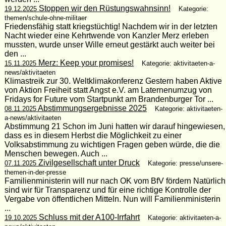
Stoppen wir den Rüstungswahnsinn!
19.12.2025
Kategorie:
themen/schule-ohne-militaer
Friedensfähig statt kriegstüchtig! Nachdem wir in der letzten
Nacht wieder eine Kehrtwende von Kanzler Merz erleben
mussten, wurde unser Wille erneut gestärkt auch weiter bei
den ...
Merz: Keep your promises!
15.11.2025
Kategorie: aktivitaeten-a-
news/aktivitaeten
Klimastreik zur 30. Weltklimakonferenz Gestern haben Aktive
von Aktion Freiheit statt Angst e.V. am Laternenumzug von
Fridays for Future vom Startpunkt am Brandenburger Tor ...
Abstimmungsergebnisse 2025
08.11.2025
Kategorie: aktivitaeten-
a-news/aktivitaeten
Abstimmung 21 Schon im Juni hatten wir darauf hingewiesen,
dass es in diesem Herbst die Möglichkeit zu einer
Volksabstimmung zu wichtigen Fragen geben würde, die die
Menschen bewegen. Auch ...
Zivilgesellschaft unter Druck
07.11.2025
Kategorie: presse/unsere-
themen-in-der-presse
Familienministerin will nur nach OK vom BfV fördern Natürlich
sind wir für Transparenz und für eine richtige Kontrolle der
Vergabe von öffentlichen Mitteln. Nun will Familienministerin
...
Schluss mit der A100-Irrfahrt
19.10.2025
Kategorie: aktivitaeten-a-