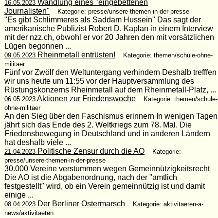
Wandlung eines "eingebettenen
16.05.2023
Journalisten"
Kategorie: presse/unsere-themen-in-der-presse
"Es gibt Schlimmeres als Saddam Hussein" Das sagt der
amerikanische Publizist Robert D. Kaplan in einem Interview
mit der nzz.ch, obwohl er vor 20 Jahren den mit vorsätzlichen
Lügen begonnen ...
Rheinmetall entrüsten!
09.05.2023
Kategorie: themen/schule-ohne-
militaer
Fünf vor Zwölf den Weltuntergang verhindern Deshalb trefffen
wir uns heute um 11:55 vor der Hauptversammlung des
Rüstungskonzerns Rheinmetall auf dem Rheinmetall-Platz, ...
Aktionen zur Friedenswoche
06.05.2023
Kategorie: themen/schule-
ohne-militaer
An den Sieg über den Faschismus erinnern In wenigen Tagen
jährt sich das Ende des 2. Weltkriegs zum 78. Mal. Die
Friedensbewegung in Deutschland und in anderen Ländern
hat deshalb viele ...
Politische Zensur durch die AO
21.04.2023
Kategorie:
presse/unsere-themen-in-der-presse
30.000 Vereine verstummen wegen Gemeinnützigkeitsrecht
Die AO ist die Abgabenordnung, nach der "amtlich
festgestellt" wird, ob ein Verein gemeinnützig ist und damit
einige ...
Der Berliner Ostermarsch
08.04.2023
Kategorie: aktivitaeten-a-
news/aktivitaeten