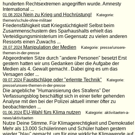
hunderten Rechtsextremen angegriffen wurde. Amnesty
International ...
Nein zu Krieg und Hochrüstung!
01.08.2024
Kategorie:
themen/schule-ohne-militaer
Friedensfähigkeit statt Kriegstüchtigkeit! Selbst beim
Zusammenschustern des Sparhaushalts erhielt das
Verteidigungsministerium im Gegensatz zu vielen anderen
Ressorts einen Zuwachs ...
Manipulation der Medien
28.07.2024
Kategorie: presse/unsere-
themen-in-der-presse
Abgeordneten Sitze durch "andere Personen" besetzt Erst
gestern hatten wir uns Gedanken über die Aufgabe der
Medien als 4. Gewalt gemacht . Dabei ging es um das
Versagen oder ...
Faustschläge oder "erlernte Technik"
09.07.2024
Kategorie:
presse/unsere-themen-in-der-presse
Die angebliche "Humanisierung des Strafens" Der
Verfassungsblog beschäftigt sich in einer tiefer gehenden
Analyse mit den bei der Polizei aktuell immer öfter zu
beobachtenden ...
EU-Wahl fürs Klima nutzen
01.06.2024
Kategorie: aktivitaeten-a-
news/aktivitaeten
Nutze Deine Stimme. Für Klimagerechtigkeit und Demokratie!
Mehr als 13.000 Schülerinnen und Schüler haben gestern
wieder "blau" gemacht, um für eine wirkliche Klimawende auf