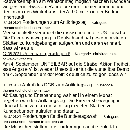
Radverkehrsplan am Wahlsonntag möglich machen Nachdem
wir gestern, etwas am Rande unserer Themenbereiche über
den Irsinn des Weiterbaus der A100 mitten in der Berliner
Innenstadt ...
Forderungen zum Antikriegstag
02.09.2021
Kategorie:
themen/schule-ohne-militaer
Menschenkette verbindet die russische und die US-Botschaft
Die Friedensbewegung in Deutschland hat gestern in vielen
Städten zu Kundgebungen aufgerufen und daran erinnert,
dass wir es als ...
Unteilbar - gerade jetzt!
22.08.2021
Kategorie: aktivitaeten-a-
news/aktivitaeten
Am 4. September: UNTEILBAR auf die Straße! Aktion Freiheit
statt Angst e.V. ist wieder Unterstützer für die #unteilbar Demo
am 4. September, um der Politik deutlich zu zeigen, dass wir
...
Aufruf des DGB zum Antikriegstag
01.08.2021
Kategorie:
themen/schule-ohne-militaer
Abrüstung und Entspannung wählen! In einem Monat
begehen wir den Antkiriegstag. Die Friedensbewegung in
Deutschland wird an diesem Tag in vielen Städten zu
Kundgebungen aufrufen und daran ...
Forderungen für die Bundestagswahl
06.07.2021
Kategorie:
presse/unsere-themen-in-der-presse
Die Menschen stellen ihre Forderungen an die Politik In