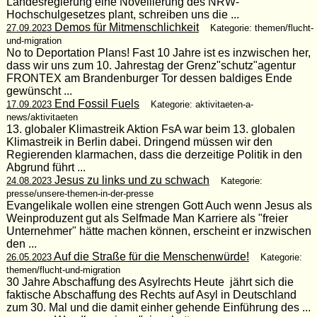
Landesregierung eine Novellierung des NRW-
Hochschulgesetzes plant, schreiben uns die ...
Demos für Mitmenschlichkeit
27.09.2023
Kategorie: themen/flucht-
und-migration
No to Deportation Plans! Fast 10 Jahre ist es inzwischen her,
dass wir uns zum 10. Jahrestag der Grenz"schutz"agentur
FRONTEX am Brandenburger Tor dessen baldiges Ende
gewünscht ...
End Fossil Fuels
17.09.2023
Kategorie: aktivitaeten-a-
news/aktivitaeten
13. globaler Klimastreik Aktion FsA war beim 13. globalen
Klimastreik in Berlin dabei. Dringend müssen wir den
Regierenden klarmachen, dass die derzeitige Politik in den
Abgrund führt ...
Jesus zu links und zu schwach
24.08.2023
Kategorie:
presse/unsere-themen-in-der-presse
Evangelikale wollen eine strengen Gott Auch wenn Jesus als
Weinproduzent gut als Selfmade Man Karriere als "freier
Unternehmer" hätte machen können, erscheint er inzwischen
den ...
Auf die Straße für die Menschenwürde!
26.05.2023
Kategorie:
themen/flucht-und-migration
30 Jahre Abschaffung des Asylrechts Heute jährt sich die
faktische Abschaffung des Rechts auf Asyl in Deutschland
zum 30. Mal und die damit einher gehende Einführung des ...