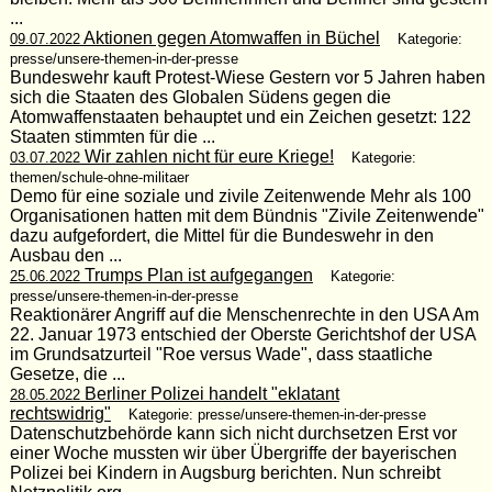
...
Aktionen gegen Atomwaffen in Büchel
09.07.2022
Kategorie:
presse/unsere-themen-in-der-presse
Bundeswehr kauft Protest-Wiese Gestern vor 5 Jahren haben
sich die Staaten des Globalen Südens gegen die
Atomwaffenstaaten behauptet und ein Zeichen gesetzt: 122
Staaten stimmten für die ...
Wir zahlen nicht für eure Kriege!
03.07.2022
Kategorie:
themen/schule-ohne-militaer
Demo für eine soziale und zivile Zeitenwende Mehr als 100
Organisationen hatten mit dem Bündnis "Zivile Zeitenwende"
dazu aufgefordert, die Mittel für die Bundeswehr in den
Ausbau den ...
Trumps Plan ist aufgegangen
25.06.2022
Kategorie:
presse/unsere-themen-in-der-presse
Reaktionärer Angriff auf die Menschenrechte in den USA Am
22. Januar 1973 entschied der Oberste Gerichtshof der USA
im Grundsatzurteil "Roe versus Wade", dass staatliche
Gesetze, die ...
Berliner Polizei handelt "eklatant
28.05.2022
rechtswidrig"
Kategorie: presse/unsere-themen-in-der-presse
Datenschutzbehörde kann sich nicht durchsetzen Erst vor
einer Woche mussten wir über Übergriffe der bayerischen
Polizei bei Kindern in Augsburg berichten. Nun schreibt