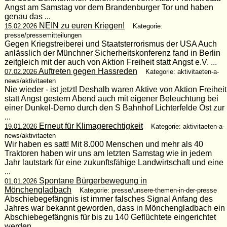
Angst am Samstag vor dem Brandenburger Tor und haben
genau das ...
NEIN zu euren Kriegen!
15.02.2026
Kategorie:
presse/pressemitteilungen
Gegen Kriegstreiberei und Staatsterrorismus der USA Auch
anlässlich der Münchner Sicherheitskonferenz fand in Berlin
zeitgleich mit der auch von Aktion Freiheit statt Angst e.V. ...
Auftreten gegen Hassreden
07.02.2026
Kategorie: aktivitaeten-a-
news/aktivitaeten
Nie wieder - ist jetzt! Deshalb waren Aktive von Aktion Freiheit
statt Angst gestern Abend auch mit eigener Beleuchtung bei
einer Dunkel-Demo durch den S Bahnhof Lichterfelde Ost zur
...
Erneut für Klimagerechtigkeit
19.01.2026
Kategorie: aktivitaeten-a-
news/aktivitaeten
Wir haben es satt! Mit 8.000 Menschen und mehr als 40
Traktoren haben wir uns am letzten Samstag wie in jedem
Jahr lautstark für eine zukunftsfähige Landwirtschaft und eine
...
Spontane Bürgerbewegung in
01.01.2026
Mönchengladbach
Kategorie: presse/unsere-themen-in-der-presse
Abschiebegefängnis ist immer falsches Signal Anfang des
Jahres war bekannt geworden, dass in Mönchengladbach ein
Abschiebegefängnis für bis zu 140 Geflüchtete eingerichtet
werden ...