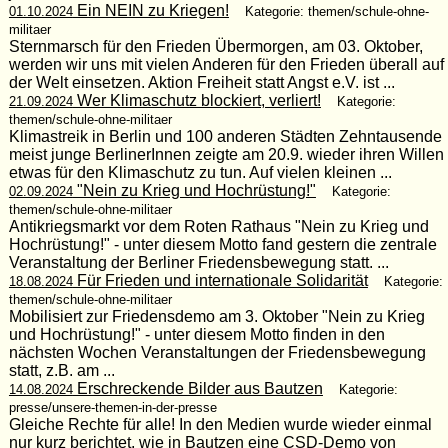
Ein NEIN zu Kriegen!
01.10.2024
Kategorie: themen/schule-ohne-
militaer
Sternmarsch für den Frieden Übermorgen, am 03. Oktober,
werden wir uns mit vielen Anderen für den Frieden überall auf
der Welt einsetzen. Aktion Freiheit statt Angst e.V. ist ...
Wer Klimaschutz blockiert, verliert!
21.09.2024
Kategorie:
themen/schule-ohne-militaer
Klimastreik in Berlin und 100 anderen Städten Zehntausende
meist junge BerlinerInnen zeigte am 20.9. wieder ihren Willen
etwas für den Klimaschutz zu tun. Auf vielen kleinen ...
"Nein zu Krieg und Hochrüstung!"
02.09.2024
Kategorie:
themen/schule-ohne-militaer
Antikriegsmarkt vor dem Roten Rathaus "Nein zu Krieg und
Hochrüstung!" - unter diesem Motto fand gestern die zentrale
Veranstaltung der Berliner Friedensbewegung statt. ...
Für Frieden und internationale Solidarität
18.08.2024
Kategorie:
themen/schule-ohne-militaer
Mobilisiert zur Friedensdemo am 3. Oktober "Nein zu Krieg
und Hochrüstung!" - unter diesem Motto finden in den
nächsten Wochen Veranstaltungen der Friedensbewegung
statt, z.B. am ...
Erschreckende Bilder aus Bautzen
14.08.2024
Kategorie:
presse/unsere-themen-in-der-presse
Gleiche Rechte für alle! In den Medien wurde wieder einmal
nur kurz berichtet, wie in Bautzen eine CSD-Demo von