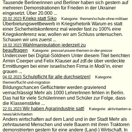
Tausende Berlinerinnen und Berliner haben sich gestern auf
mehreren Demonstrationen für Frieden in der Ukrainer
eingesetzt. Über 20.000 ...
Krieko statt Siko
20.02.2023
Kategorie: themen/schule-ohne-militaer
Überbietungswettbewerb in Kriegsrhetorik Warum es statt
einer Sicherheitskonferenz mal wieder fast zu 100% eine
Kriegskonferenz war, wollen wir am Schluss untersuchen.
Schauen wir uns zuerst ...
Wahlmanipulation jederzeit zu
18.02.2023
beauftragen
Kategorie: presse/unsere-themen-in-der-presse
Undercover bei Digital-Söldnern Unter diesem Titel berichten
Armin Coerper und Felix Klauser auf zdf.de über verdeckte
Ermittlungen bei einer israelischen Firma in Modi’in, einer
grauen ...
Schulpflicht für alle durchsetzen!
04.02.2023
Kategorie:
themen/flucht-und-migration
Bildungschancen Geflüchteter werden gravierend
vernachlässigt Mehr als 1000 LehrerInnen fehlen in Berlin.
Das hat für viele Schülerinnen und Schüler zur Folge, dass
die Klassenstärke ...
Wir haben Agrarindustrie satt!
22.01.2023
Kategorie: aktivitaeten-a-
news/aktivitaeten
Anders wirtschaften auf dem Land und in der Stadt Mehr als
zehntausend Menschen und viele Bauern mit ihren Traktoren
demonstrierten gestern für eine andere (Land-) Wirtschaft. In