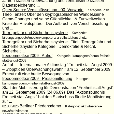
Jahren Massen-Überwachung und zentralisierte Massen-
Datenspeicherung ...
Open Source Verschlüsselung - 00_Vorworte
Kategorie: osv
Theo Tenzer: Über den kryptographischen Wandel,seine
Game-Changer und seine Öffentlichkeit & Zur weltweiten
Krise der Privatsphäre - Der Aufbruch von Verschlüsselung
und ...
Terrorgefahr und Sicherheitshysterie
Kategorie:
bildungsangebote/medienkompetenz-a-selbstdatenschutz
Terrorgefahr und Sicherheitshysterie Titel : Terrorgefahr und
Sicherheitshysterie Kategorie : Demokratie & Recht,
Sicherheit ...
freedomnotfear2009 - Aufruf
Kategorie: kampagnen/demo-freiheit-
statt-angst-2009
Aufruf Internationaler Aktionstag "Freiheit statt Angst 2009
– Stoppt den Überwachungswahn!" am 12. September 2009
Erneut ruft eine breite Bewegung von ...
freedomnotfear2009 - Pressemitteilung
Kategorie:
kampagnen/demo-freiheit-statt-angst-2009
Start der Mobilisierung für Demonstration "Freiheit statt Angst"
am 12. September 2009 (24.06.09) Das "Aktionsbündnis
Freiheit statt Angst" hat den Startschuss für die Mobilisierung
zur ...
Berliner Friedensdemo
02.08.2026
Kategorie: aktivitaeten-a-
news/aktivitaeten