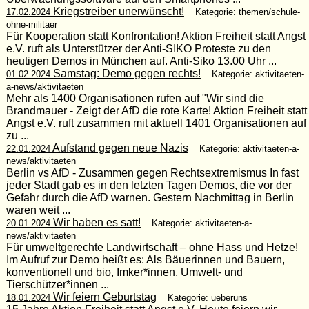
Kriegstreiber unerwünscht!
17.02.2024
Kategorie: themen/schule-
ohne-militaer
Für Kooperation statt Konfrontation! Aktion Freiheit statt Angst
e.V. ruft als Unterstützer der Anti-SIKO Proteste zu den
heutigen Demos in München auf. Anti-Siko 13.00 Uhr ...
Samstag: Demo gegen rechts!
01.02.2024
Kategorie: aktivitaeten-
a-news/aktivitaeten
Mehr als 1400 Organisationen rufen auf "Wir sind die
Brandmauer - Zeigt der AfD die rote Karte! Aktion Freiheit statt
Angst e.V. ruft zusammen mit aktuell 1401 Organisationen auf
zu ...
Aufstand gegen neue Nazis
22.01.2024
Kategorie: aktivitaeten-a-
news/aktivitaeten
Berlin vs AfD - Zusammen gegen Rechtsextremismus In fast
jeder Stadt gab es in den letzten Tagen Demos, die vor der
Gefahr durch die AfD warnen. Gestern Nachmittag in Berlin
waren weit ...
Wir haben es satt!
20.01.2024
Kategorie: aktivitaeten-a-
news/aktivitaeten
Für umweltgerechte Landwirtschaft – ohne Hass und Hetze!
Im Aufruf zur Demo heißt es: Als Bäuerinnen und Bauern,
konventionell und bio, Imker*innen, Umwelt- und
Tierschützer*innen ...
Wir feiern Geburtstag
18.01.2024
Kategorie: ueberuns