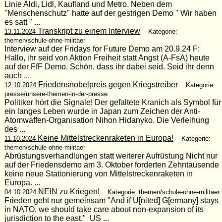
Linie Aldi, Lidl, Kaufland und Metro. Neben dem
"Menschenschutz" hatte auf der gestrigen Demo " Wir haben
es satt " ...
Transkript zu einem Interview
13.11.2024
Kategorie:
themen/schule-ohne-militaer
Interview auf der Fridays for Future Demo am 20.9.24 F:
Hallo, ihr seid von Aktion Freiheit statt Angst (A-FsA) heute
auf der FfF Demo. Schön, dass ihr dabei seid. Seid ihr denn
auch ...
Friedensnobelpreis gegen Kriegstreiber
12.10.2024
Kategorie:
presse/unsere-themen-in-der-presse
Politiker hört die Signale! Der gefaltete Kranich als Symbol für
ein langes Leben wurde in Japan zum Zeichen der Anti-
Atomwaffen-Organisation Nihon Hidanyko. Die Verleihung
des ...
Keine Mittelstreckenraketen in Europa!
11.10.2024
Kategorie:
themen/schule-ohne-militaer
Abrüstungsverhandlungen statt weiterer Aufrüstung Nicht nur
auf der Friedensdemo am 3. Oktober forderten Zehntausende
keine neue Stationierung von Mittelstreckenraketen in
Europa. ...
NEIN zu Kriegen!
04.10.2024
Kategorie: themen/schule-ohne-militaer
Frieden geht nur gemeinsam "And if U[nited] G[ermany] stays
in NATO, we should take care about non-expansion of its
jurisdiction to the east." US ...