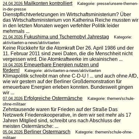
Mailkonten kontrolliert
24.04.2026
Kategorie: presse/unsere-themen-
in-der-presse
Dienstpflichtverletzungen im Wirtschaftsministerium? Über
das Wirtschaftsministerium von Katherina Reiche mussten wir
in den letzten Monaten wegen verfehlter Politik leider
mehrmals ...
Fukushima und Tschernobyl Jahrestag
21.04.2026
Kategorie:
aktivitaeten-a-news/aktivitaeten
Keine Rückkehr für die Atomkraft Der 26. April 1986 und der
11. Februar 2011 sind zwei Daten, die die Menschheit nicht
vergessen wird. Die Atomkraftwerke im ukrainischen ...
Erneuerbare Energien nutzen und
19.04.2026
fördern!
Kategorie: aktivitaeten-a-news/aktivitaeten
Klimapolitik schreibt man ohne C-D-U ! ... und auch ohne AfD,
wie wir gestern auf der Berliner Großdemonstration für
erneuerbare Energien erleben konnten. Bundesweit gingen
wir ...
Erfolgreiche Ostermärsche
07.04.2026
Kategorie: themen/schule-
ohne-militaer
Zehntausende waren für Frieden auf der Straße Das
Netzwerk Friedenskooperative, in dem wir seit mehr als 17
Jahren Mitglied sind, schreibt uns nach Abschluss der
meisten Ostermärsche: ...
Berliner Ostermarsch
05.04.2026
Kategorie: themen/schule-ohne-
militaer