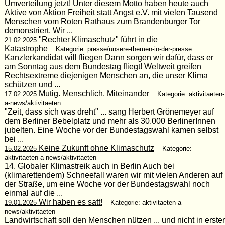
Umverteilung jetzt! Unter diesem Motto haben heute auch
Aktive von Aktion Freiheit statt Angst e.V. mit vielen Tausend
Menschen vom Roten Rathaus zum Brandenburger Tor
demonstriert. Wir ...
"Rechter Klimaschutz" führt in die
21.02.2025
Katastrophe
Kategorie: presse/unsere-themen-in-der-presse
Kanzlerkandidat will fliegen Dann sorgen wir dafür, dass er
am Sonntag aus dem Bundestag fliegt! Weltweit greifen
Rechtsextreme diejenigen Menschen an, die unser Klima
schützen und ...
Mutig. Menschlich. Miteinander
17.02.2025
Kategorie: aktivitaeten-
a-news/aktivitaeten
"Zeit, dass sich was dreht" ... sang Herbert Grönemeyer auf
dem Berliner Bebelplatz und mehr als 30.000 BerlinerInnen
jubelten. Eine Woche vor der Bundestagswahl kamen selbst
bei ...
Keine Zukunft ohne Klimaschutz
15.02.2025
Kategorie:
aktivitaeten-a-news/aktivitaeten
14. Globaler Klimastreik auch in Berlin Auch bei
(klimarettendem) Schneefall waren wir mit vielen Anderen auf
der Straße, um eine Woche vor der Bundestagswahl noch
einmal auf die ...
Wir haben es satt!
19.01.2025
Kategorie: aktivitaeten-a-
news/aktivitaeten
Landwirtschaft soll den Menschen nützen ... und nicht in erster