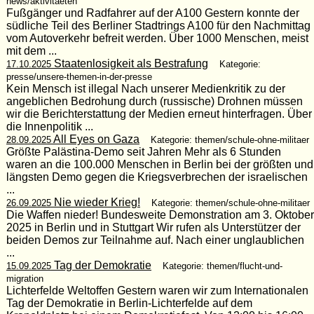
news/aktivitaeten
Fußgänger und Radfahrer auf der A100 Gestern konnte der
südliche Teil des Berliner Stadtrings A100 für den Nachmittag
vom Autoverkehr befreit werden. Über 1000 Menschen, meist
mit dem ...
Staatenlosigkeit als Bestrafung
17.10.2025
Kategorie:
presse/unsere-themen-in-der-presse
Kein Mensch ist illegal Nach unserer Medienkritik zu der
angeblichen Bedrohung durch (russische) Drohnen müssen
wir die Berichterstattung der Medien erneut hinterfragen. Über
die Innenpolitik ...
All Eyes on Gaza
28.09.2025
Kategorie: themen/schule-ohne-militaer
Größte Palästina-Demo seit Jahren Mehr als 6 Stunden
waren an die 100.000 Menschen in Berlin bei der größten und
längsten Demo gegen die Kriegsverbrechen der israelischen
...
Nie wieder Krieg!
26.09.2025
Kategorie: themen/schule-ohne-militaer
Die Waffen nieder! Bundesweite Demonstration am 3. Oktober
2025 in Berlin und in Stuttgart Wir rufen als Unterstützer der
beiden Demos zur Teilnahme auf. Nach einer unglaublichen
...
Tag der Demokratie
15.09.2025
Kategorie: themen/flucht-und-
migration
Lichterfelde Weltoffen Gestern waren wir zum Internationalen
Tag der Demokratie in Berlin-Lichterfelde auf dem