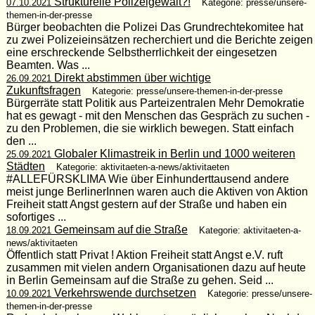
Strukturelle Polizeigewalt?!
07.10.2021
Kategorie: presse/unsere-
themen-in-der-presse
Bürger beobachten die Polizei Das Grundrechtekomitee hat
zu zwei Polizeieinsätzen recherchiert und die Berichte zeigen
eine erschreckende Selbstherrlichkeit der eingesetzen
Beamten. Was ...
Direkt abstimmen über wichtige
26.09.2021
Zukunftsfragen
Kategorie: presse/unsere-themen-in-der-presse
Bürgerräte statt Politik aus Parteizentralen Mehr Demokratie
hat es gewagt - mit den Menschen das Gespräch zu suchen -
zu den Problemen, die sie wirklich bewegen. Statt einfach
den ...
Globaler Klimastreik in Berlin und 1000 weiteren
25.09.2021
Städten
Kategorie: aktivitaeten-a-news/aktivitaeten
#ALLEFÜRSKLIMA Wie über Einhunderttausend andere
meist junge BerlinerInnen waren auch die Aktiven von Aktion
Freiheit statt Angst gestern auf der Straße und haben ein
sofortiges ...
Gemeinsam auf die Straße
18.09.2021
Kategorie: aktivitaeten-a-
news/aktivitaeten
Öffentlich statt Privat ! Aktion Freiheit statt Angst e.V. ruft
zusammen mit vielen andern Organisationen dazu auf heute
in Berlin Gemeinsam auf die Straße zu gehen. Seid ...
Verkehrswende durchsetzen
10.09.2021
Kategorie: presse/unsere-
themen-in-der-presse