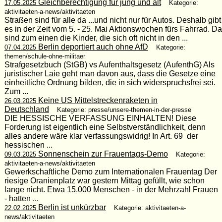
Gleichberechtigung für jung und alt
17.05.2025
Kategorie:
aktivitaeten-a-news/aktivitaeten
Straßen sind für alle da ...und nicht nur für Autos. Deshalb gibt
es in der Zeit vom 5. - 25. Mai Aktionswochen fürs Fahrrad. Da
sind zum einen die Kinder, die sich oft nicht in den ...
Berlin deportiert auch ohne AfD
07.04.2025
Kategorie:
themen/schule-ohne-militaer
Strafgesetzbuch (StGB) vs Aufenthaltsgesetz (AufenthG) Als
juristischer Laie geht man davon aus, dass die Gesetze eine
einheitliche Ordnung bilden, die in sich widerspruchsfrei sei.
Zum ...
Keine US Mittelstreckenraketen in
26.03.2025
Deutschland
Kategorie: presse/unsere-themen-in-der-presse
DIE HESSISCHE VERFASSUNG EINHALTEN! Diese
Forderung ist eigentlich eine Selbstverständlichkeit, denn
alles andere wäre klar verfassungswidrig! In Art. 69 der
hessischen ...
Sonnenschein zur Frauentags-Demo
09.03.2025
Kategorie:
aktivitaeten-a-news/aktivitaeten
Gewerkschaftliche Demo zum Internationalen Frauentag Der
riesige Oranienplatz war gestern Mittag gefüllt, wie schon
lange nicht. Etwa 15.000 Menschen - in der Mehrzahl Frauen
- hatten ...
Berlin ist unkürzbar
22.02.2025
Kategorie: aktivitaeten-a-
news/aktivitaeten