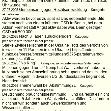
Kranoldplatz bei einem Demokratiefest. Von 12:00 bis 16:00
Uhr wurde mit ...
Gemeinsam gegen Rechtsentwicklung
27.07.2025
Kategorie:
aktivitaeten
Aktiv werden bevor es zu spät ist Das nebenstehende Bild
stammt noch von einem früheren CSD in Berlin , bei dem
Aktion Freiheit statt Angst aktiv dabei war. Beim gestrigen
CSD mit 500.000 ...
Nach 3 Tagen zurückgerudert
25.07.2025
Kategorie:
presse/unsere-themen-in-der-presse
Starke Zivilgesellschaft in der Ukraine Trotz des Verbots von
inzwischen 11 Parteien in der Ukraine ( https://andrej-
hunko.de/presse/pressemitteilungen/5375-parteienverbot-
ukraine ) schläft ...
"No King"
16.06.2025
Kategorie: aktivitaeten-a-news/aktivitaeten
Millionen gegen Trump "Trump hat Wahl verloren" haben wir
kurz nach seiner Amtseinführung behauptet und das mit den
unfairen Regeln in diversen US Bundesstaaten begründet.
Nachdem sich ...
Themenwahl bei Abstimmung21
05.06.2025
Kategorie:
presse/unsere-themen-in-der-presse
Deutschland braucht Mitbestimmung ... und da reicht es nicht
alle 4 oder 5 Jahre einen Wahlzettel auszufüllen. Das fordern
nicht nur wir, sondern auch Gewerkschaften und
Wissenschaftler ...