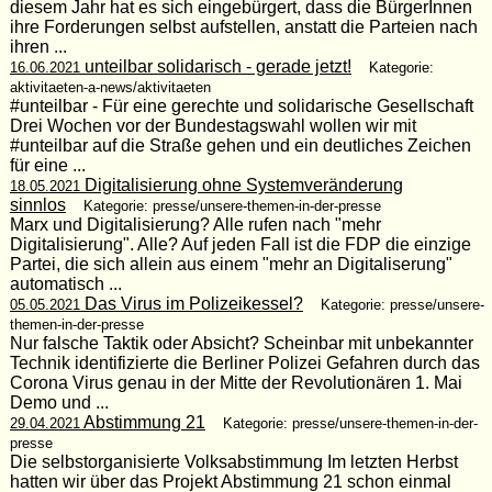
diesem Jahr hat es sich eingebürgert, dass die BürgerInnen
ihre Forderungen selbst aufstellen, anstatt die Parteien nach
ihren ...
unteilbar solidarisch - gerade jetzt!
16.06.2021
Kategorie:
aktivitaeten-a-news/aktivitaeten
#unteilbar - Für eine gerechte und solidarische Gesellschaft
Drei Wochen vor der Bundestagswahl wollen wir mit
#unteilbar auf die Straße gehen und ein deutliches Zeichen
für eine ...
Digitalisierung ohne Systemveränderung
18.05.2021
sinnlos
Kategorie: presse/unsere-themen-in-der-presse
Marx und Digitalisierung? Alle rufen nach "mehr
Digitalisierung". Alle? Auf jeden Fall ist die FDP die einzige
Partei, die sich allein aus einem "mehr an Digitaliserung"
automatisch ...
Das Virus im Polizeikessel?
05.05.2021
Kategorie: presse/unsere-
themen-in-der-presse
Nur falsche Taktik oder Absicht? Scheinbar mit unbekannter
Technik identifizierte die Berliner Polizei Gefahren durch das
Corona Virus genau in der Mitte der Revolutionären 1. Mai
Demo und ...
Abstimmung 21
29.04.2021
Kategorie: presse/unsere-themen-in-der-
presse
Die selbstorganisierte Volksabstimmung Im letzten Herbst
hatten wir über das Projekt Abstimmung 21 schon einmal