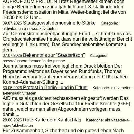
AUFRUF ZUM FRIEDEN Trotz Regenwetter kamen doch
einige BerlinerInnen zur alljährlich am 1.8. stattfindenden
Friedensdemonstration in Mitte. Wetter-bedingt fiel die von
10:30 bis 12 Uhr ...
Staatsgewalt demonstrierte Stärke
09.07.2026
Kategorie:
aktivitaeten-a-news/aktivitaeten
Zur Demonstrationsbeobachtung in Erfurt ... schreibt uns das
Grundrechtekomitee heute, dass nun ihr vollständiger Bericht
vorliegt (s. Link unten). Das Grundrechtekomitee kommt zu
dem ...
Bekenntnis zur "Staatsräson"
07.07.2026
Kategorie:
presse/unsere-themen-in-der-presse
Journalismus muss frei von jeglichem Druck bleiben Der
Programmdirektor des Bayerischen Rundfunks, Thomas
Hinrichs, verlangte auf einer Veranstaltung der CDU-nahen
Konrad-Adenauer-Stiftung ...
Protest in Berlin - und in Erfurt!
30.06.2026
Kategorie: aktivitaeten-
a-news/aktivitaeten
AfD muss als gesichert rechtsextrem eingestuft werden Das
legt ein Gutachten der Gesellschaft für Freiheitsrechte (GFF)
nahe , welches man allen Abgeordneten vorlegen muss,
damit ...
Rote Karte dem Kahlschlag
28.06.2026
Kategorie: aktivitaeten-a-
news/aktivitaeten
Für Zusammenhalt, Sicherheit und ein gutes Leben Nach