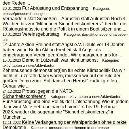
den Reden ...
Für Abrüstung und Entspannung
20.01.2023
Kategorie:
presse/pressemitteilungen
Verhandeln statt Schießen – Abrüsten statt Aufrüsten Noch 4
Wochen bis zur "Münchner Sicherheitskonferenz" bei der die
Rüstungsindustrie und die Politik in einem Boot sitzen und ...
Vereinsgeburtstag
18.01.2023
Kategorie: das-aktionsbuendnis/ueber-
uns
14 Jahre Aktion Freiheit statt Angst e.V. Heute vor 14 Jahren
haben wir in Berlin Aktion Freiheit statt Angst als
eingetragenen Verein gegründet. Wir engagieren uns für ...
Demo in Lützerath war nicht umsonst
15.01.2023
Kategorie:
aktivitaeten-a-news/aktivitaeten
Zehntausende demonstrier(t)en für echte Klimapolitik Da wir
nicht in Lüzerath dabei waren, müssen wir auf ein Bild der
großen Demo zum "Solidarischen Herbst" zurückgreifen.
Genau wie ...
Protest gegen die NATO-
24.12.2022
Sicherheitskonferenz
Kategorie: aktivitaeten-a-news/aktivitaeten
Für Abrüstung und eine Politik der Entspannung Wie in jedem
Jahr wird Mitte Februar, nämlich vom 17. bis 19. Februar
2023, wieder die sogenannte "Sicherheitskonferenz" in
München ...
Keine Verlängerung der Wahlperioden ohne direkte
12.11.2022
Demokratie
Kategorie: presse/unsere-themen-in-der-presse