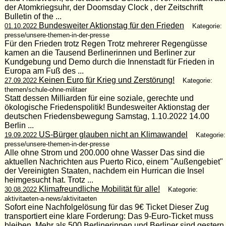
der Atomkriegsuhr, der Doomsday Clock , der Zeitschrift
Bulletin of the ...
Bundesweiter Aktionstag für den Frieden
01.10.2022
Kategorie:
presse/unsere-themen-in-der-presse
Für den Frieden trotz Regen Trotz mehrerer Regengüsse
kamen an die Tausend Berlinerinnen und Berliner zur
Kundgebung und Demo durch die Innenstadt für Frieden in
Europa am Fuß des ...
Keinen Euro für Krieg und Zerstörung!
27.09.2022
Kategorie:
themen/schule-ohne-militaer
Statt dessen Milliarden für eine soziale, gerechte und
ökologische Friedenspolitik! Bundesweiter Aktionstag der
deutschen Friedensbewegung Samstag, 1.10.2022 14.00
Berlin ...
US-Bürger glauben nicht an Klimawandel
19.09.2022
Kategorie:
presse/unsere-themen-in-der-presse
Alle ohne Strom und 200.000 ohne Wasser Das sind die
aktuellen Nachrichten aus Puerto Rico, einem "Außengebiet"
der Vereinigten Staaten, nachdem ein Hurrican die Insel
heimgesucht hat. Trotz ...
Klimafreundliche Mobilität für alle!
30.08.2022
Kategorie:
aktivitaeten-a-news/aktivitaeten
Sofort eine Nachfolgelösung für das 9€ Ticket Dieser Zug
transportiert eine klare Forderung: Das 9-Euro-Ticket muss
bleiben. Mehr als 500 Berlinerinnen und Berliner sind gestern