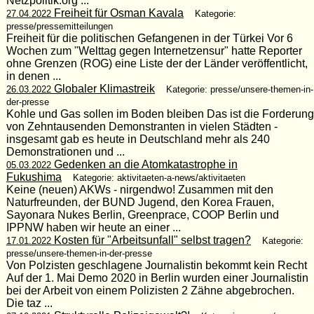
Netzpolitik.org ...
Freiheit für Osman Kavala
27.04.2022
Kategorie:
presse/pressemitteilungen
Freiheit für die politischen Gefangenen in der Türkei Vor 6
Wochen zum "Welttag gegen Internetzensur" hatte Reporter
ohne Grenzen (ROG) eine Liste der der Länder veröffentlicht,
in denen ...
Globaler Klimastreik
26.03.2022
Kategorie: presse/unsere-themen-in-
der-presse
Kohle und Gas sollen im Boden bleiben Das ist die Forderung
von Zehntausenden Demonstranten in vielen Städten -
insgesamt gab es heute in Deutschland mehr als 240
Demonstrationen und ...
Gedenken an die Atomkatastrophe in
05.03.2022
Fukushima
Kategorie: aktivitaeten-a-news/aktivitaeten
Keine (neuen) AKWs - nirgendwo! Zusammen mit den
Naturfreunden, der BUND Jugend, den Korea Frauen,
Sayonara Nukes Berlin, Greenprace, COOP Berlin und
IPPNW haben wir heute an einer ...
Kosten für "Arbeitsunfall" selbst tragen?
17.01.2022
Kategorie:
presse/unsere-themen-in-der-presse
Von Polzisten geschlagene Journalistin bekommt kein Recht
Auf der 1. Mai Demo 2020 in Berlin wurden einer Journalistin
bei der Arbeit von einem Polizisten 2 Zähne abgebrochen.
Die taz ...