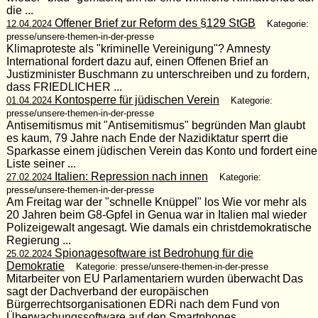
die ...
Offener Brief zur Reform des §129 StGB
12.04.2024
Kategorie:
presse/unsere-themen-in-der-presse
Klimaproteste als "kriminelle Vereinigung"? Amnesty
International fordert dazu auf, einen Offenen Brief an
Justizminister Buschmann zu unterschreiben und zu fordern,
dass FRIEDLICHER ...
Kontosperre für jüdischen Verein
01.04.2024
Kategorie:
presse/unsere-themen-in-der-presse
Antisemitismus mit "Antisemitismus" begründen Man glaubt
es kaum, 79 Jahre nach Ende der Nazidiktatur sperrt die
Sparkasse einem jüdischen Verein das Konto und fordert eine
Liste seiner ...
Italien: Repression nach innen
27.02.2024
Kategorie:
presse/unsere-themen-in-der-presse
Am Freitag war der "schnelle Knüppel" los Wie vor mehr als
20 Jahren beim G8-Gpfel in Genua war in Italien mal wieder
Polizeigewalt angesagt. Wie damals ein christdemokratische
Regierung ...
Spionagesoftware ist Bedrohung für die
25.02.2024
Demokratie
Kategorie: presse/unsere-themen-in-der-presse
Mitarbeiter von EU Parlamentariern wurden überwacht Das
sagt der Dachverband der europäischen
Bürgerrechtsorganisationen EDRi nach dem Fund von
Überwachungssoftware auf den Smartphones ...