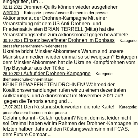
eingegriffen, um ...
Drohnen-Quilts können wieder ausgeliehen
02.11.2021
werden
Kategorie: presse/unsere-themen-in-der-presse
Aktionsmonat der Drohnen-Kampagne Mit einer
Veranstaltung mit dem US Anti-Drohnen- und
Friedensaktivisten BRIAN TERRELL (Mitte) hat die
Veranstaltungsreihe zum Aktionsmonat gegen bewaffnete ...
Einsatz bewaffneter Drohnen im Donbass
30.10.2021
Kategorie:
presse/unsere-themen-in-der-presse
Ukraine bricht Minsker Abkommens Warum sind unsere
Mainstreammedien wieder einmal so schweigsam? Entgegen
dem Minsker Abkommen hat die Ukraine Kampfdrohnen vom
Typ Bayraktar aus der Türkei ...
Aufruf der Drohnen-Kampagne
26.10.2021
Kategorie:
themen/schule-ohne-militaer
KEINE BEWAFFNETEN DROHNEN! Während der
Koalitionsverhandlungen rufen wir zu einem dezentralen
Aufklärungs- und Aktionsmonat im November 2021 auf!
gegen die Terrorisierung und ...
Den Rüstungsbefürwortern die rote Karte!
17.07.2021
Kategorie:
presse/unsere-themen-in-der-presse
Gefahr erkannt - Gefahr gebannt? Nein, dem ist leider nicht
so! Dreimal haben wir im Rahmen der Drohnen-Kampagne im
letzten halben Jahr auf den Rüstungswahnsinn mit FCAS,
dem Future Combar ...