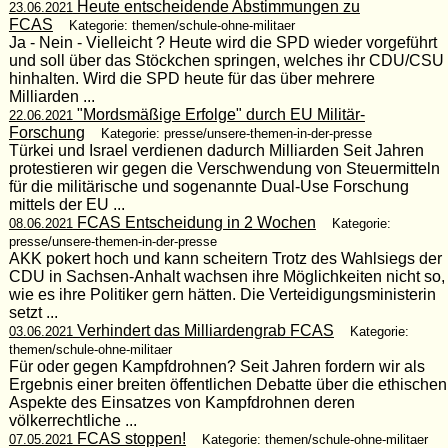
Heute entscheidende Abstimmungen zu
23.06.2021
FCAS
Kategorie: themen/schule-ohne-militaer
Ja - Nein - Vielleicht ? Heute wird die SPD wieder vorgeführt
und soll über das Stöckchen springen, welches ihr CDU/CSU
hinhalten. Wird die SPD heute für das über mehrere
Milliarden ...
"Mordsmäßige Erfolge" durch EU Militär-
22.06.2021
Forschung
Kategorie: presse/unsere-themen-in-der-presse
Türkei und Israel verdienen dadurch Milliarden Seit Jahren
protestieren wir gegen die Verschwendung von Steuermitteln
für die militärische und sogenannte Dual-Use Forschung
mittels der EU ...
FCAS Entscheidung in 2 Wochen
08.06.2021
Kategorie:
presse/unsere-themen-in-der-presse
AKK pokert hoch und kann scheitern Trotz des Wahlsiegs der
CDU in Sachsen-Anhalt wachsen ihre Möglichkeiten nicht so,
wie es ihre Politiker gern hätten. Die Verteidigungsministerin
setzt ...
Verhindert das Milliardengrab FCAS
03.06.2021
Kategorie:
themen/schule-ohne-militaer
Für oder gegen Kampfdrohnen? Seit Jahren fordern wir als
Ergebnis einer breiten öffentlichen Debatte über die ethischen
Aspekte des Einsatzes von Kampfdrohnen deren
völkerrechtliche ...
FCAS stoppen!
07.05.2021
Kategorie: themen/schule-ohne-militaer