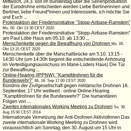
Mittwoch, 24.3. soll im Bundestag über die Serienproduktion
der Eurodrohne entschieden werden Liebe Berlinerinnen und
Berliner, liebe Freund*innen und Interessierte, ich möchte Sie
und Euch ...
Protestaktion der Friedensinitiative "Stopp-Airbase-Ramstein”
Mo, 05. Okt 13:30 CEST 2020
Protestaktion der Friedensinitiative "Stopp-Airbase-Ramstein”
am Paul Löbe Haus am 05.10. ab 13:30 ...
Menschenkette gegen die Bewaffnung von Drohnen
Mo, 05.
Okt 13:15 CEST 2020
Menschenkette über die Marschallbrücke am 5.10. 13:15 -
14:30 Uhr (um 14:30h beginnt die entscheidende Anhörung
im Verteidigungsausschuss im Marie-Lüders Haus) Die Tür
zur Bewaffnung ...
Online-Hearing (IPPNW): "Kampfdrohnen für die
Bundeswehr?"
Mi, 16. Sep 17:00 CEST 2020
Bündnis der Zivilgesellschaft gegen militärische Drohnen 16.
September, 17 Uhr weltweit - online Online-Hearing
"Kampfdrohnen für die Bundeswehr?" Die humanitären
Folgen von ...
Zweites internationales Working Meeting zu Drohnen
So, 30.
Aug 15:00 CEST 2014
Internationale Vernetzung der Anti-Drohnen AktivistInnen Das
zweite internationale Working Meeting zu Drohnen wird
voraussichtlich am Sonntag, den 30. August um 15 Uhr in