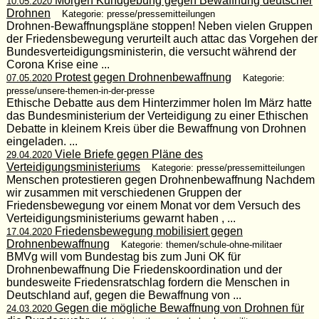
Morgen Kundgebung gegen Bewaffnung deutscher
10.05.2020
Drohnen
Kategorie: presse/pressemitteilungen
Drohnen-Bewaffnungspläne stoppen! Neben vielen Gruppen
der Friedensbewegung verurteilt auch attac das Vorgehen der
Bundesverteidigungsministerin, die versucht während der
Corona Krise eine ...
Protest gegen Drohnenbewaffnung
07.05.2020
Kategorie:
presse/unsere-themen-in-der-presse
Ethische Debatte aus dem Hinterzimmer holen Im März hatte
das Bundesministerium der Verteidigung zu einer Ethischen
Debatte in kleinem Kreis über die Bewaffnung von Drohnen
eingeladen. ...
Viele Briefe gegen Pläne des
29.04.2020
Verteidigungsministeriums
Kategorie: presse/pressemitteilungen
Menschen protestieren gegen Drohnenbewaffnung Nachdem
wir zusammen mit verschiedenen Gruppen der
Friedensbewegung vor einem Monat vor dem Versuch des
Verteidigungsministeriums gewarnt haben , ...
Friedensbewegung mobilisiert gegen
17.04.2020
Drohnenbewaffnung
Kategorie: themen/schule-ohne-militaer
BMVg will vom Bundestag bis zum Juni OK für
Drohnenbewaffnung Die Friedenskoordination und der
bundesweite Friedensratschlag fordern die Menschen in
Deutschland auf, gegen die Bewaffnung von ...
Gegen die mögliche Bewaffnung von Drohnen für
24.03.2020