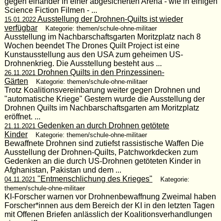
gegen einander in einer abgesicherten Arena - wie in einigen
Science Fiction Filmen - ...
Ausstellung der Drohnen-Quilts ist wieder
15.01.2022
verfügbar
Kategorie: themen/schule-ohne-militaer
Ausstellung im Nachbarschaftsgarten Moritzplatz nach 8
Wochen beendet The Drones Quilt Project ist eine
Kunstausstellung aus den USA zum geheimen US-
Drohnenkrieg. Die Ausstellung besteht aus ...
Drohnen Quilts in den Prinzessinen-
26.11.2021
Gärten
Kategorie: themen/schule-ohne-militaer
Trotz Koalitionsvereinbarung weiter gegen Drohnen und
"automatische Kriege" Gestern wurde die Ausstellung der
Drohnen Quilts im Nachbarschaftsgarten am Moritzplatz
eröffnet. ...
Gedenken an durch Drohnen getötete
21.11.2021
Kinder
Kategorie: themen/schule-ohne-militaer
Bewaffnete Drohnen sind zutiefst rassistische Waffen Die
Ausstellung der Drohnen-Quilts, Patchworkdecken zum
Gedenken an die durch US-Drohnen getöteten Kinder in
Afghanistan, Pakistan und dem ...
"Entmenschlichung des Krieges"
04.11.2021
Kategorie:
themen/schule-ohne-militaer
KI-Forscher warnen vor Drohnenbewaffnung Zweimal haben
Forscher*innen aus dem Bereich der KI in den letzten Tagen
mit Offenen Briefen anlässlich der Koalitionsverhandlungen