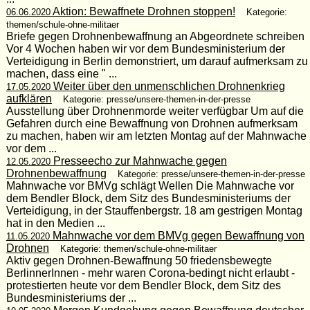
Aktion: Bewaffnete Drohnen stoppen!
06.06.2020
Kategorie:
themen/schule-ohne-militaer
Briefe gegen Drohnenbewaffnung an Abgeordnete schreiben
Vor 4 Wochen haben wir vor dem Bundesministerium der
Verteidigung in Berlin demonstriert, um darauf aufmerksam zu
machen, dass eine " ...
Weiter über den unmenschlichen Drohnenkrieg
17.05.2020
aufklären
Kategorie: presse/unsere-themen-in-der-presse
Ausstellung über Drohnenmorde weiter verfügbar Um auf die
Gefahren durch eine Bewaffnung von Drohnen aufmerksam
zu machen, haben wir am letzten Montag auf der Mahnwache
vor dem ...
Presseecho zur Mahnwache gegen
12.05.2020
Drohnenbewaffnung
Kategorie: presse/unsere-themen-in-der-presse
Mahnwache vor BMVg schlägt Wellen Die Mahnwache vor
dem Bendler Block, dem Sitz des Bundesministeriums der
Verteidigung, in der Stauffenbergstr. 18 am gestrigen Montag
hat in den Medien ...
Mahnwache vor dem BMVg gegen Bewaffnung von
11.05.2020
Drohnen
Kategorie: themen/schule-ohne-militaer
Aktiv gegen Drohnen-Bewaffnung 50 friedensbewegte
BerlinnerInnen - mehr waren Corona-bedingt nicht erlaubt -
protestierten heute vor dem Bendler Block, dem Sitz des
Bundesministeriums der ...