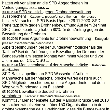
hatten wir vor allem an die SPD Abgeordneten im
Verteidigungsausschuss ...
SPD soll sich gegen Drohnenbewaffnung
30.10.2020
aussprechen!
Kategorie: presse/unsere-themen-in-der-presse
Letzter Versuch der SPD Basis Update 29.11.2020 :SPD
Parteitag: 80% gegen Drohnenbewaffnung Auf dem Berliner
SPD Landesparteitag haben 80% für den Antrag gegen die
Bewaffnung der Drohnen ...
Keine Argumente für Drohnenbewaffnung
08.10.2020
Kategorie:
presse/unsere-themen-in-der-presse
Arbeitsbedingungen bei der Bundeswehr tödlicher als die
Taliban? Bei der Anhörung zur Bewaffung der Drohnen der
Bundeswehr am letzten Montag war immer wieder und vor
allem aus der CDU/CSU ...
Menschenkette auf der Marschallbrücke
06.10.2020
Kategorie:
aktivitaeten
SPD Basis appelliert an SPD Wasserkopf Auf der
Mahnwache auf der Marschallbrücke waren gestern auch
SPD Mitglieder erschienen, um ihre Abgeordneten auf dem
Weg vom Bundestag zum Elisabeth ...
Bewaffenete deutsche Drohnen
05.10.2020
verhindern
Kategorie: themen/schule-ohne-militaer
Kommt zur Menschenkette auf der Marschallbrücke Seit 2013
versuchen wir als eine von über 150 Organisationen in der
drohnenkampagne.de zu verhindern, dass die Bundeswehr in