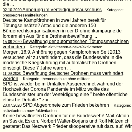
die ...
Anhörung im Verteidigungsausschuss
02.10.2020
Kategorie:
presse/pressemitteilungen
Deutsche Kampfdrohnen in zwei Jahren bereit für
Tötungseinsätze? Attac und die anderen 150
Bürgerrechtsorganisationen in der Drohnenkampagne.de
fordern ein Aus für die Drohnenbewaffnung ...
Bewaffnung der automatischen Tötungsmaschinen
15.09.2020
verhindern
Kategorie: aktivitaeten-a-news/aktivitaeten
Morgen, 16.9. Anhörung gegen Kampfdrohnen Seit 2013
versuchen wir zu verhindern, dass die Bundeswehr in die
möderische Kriegsführung mit automatischen Drohnen
einsteigt. Diese 7 Jahre waren ...
Bewaffnung deutscher Drohnen muss verhindert
11.09.2020
werden
Kategorie: themen/schule-ohne-militaer
SPD ist wieder beim Umfallen Ausgerechnet während der
Hochzeit der Corona Pandemie im März wollte das
Bundesministerium der Verteidigung eine " breite öffentliche
ethische Debatte " zur ...
SPD Abgeordnete zum Frieden bekehren
28.07.2020
Kategorie:
aktivitaeten-a-news/aktivitaeten
Keine bewaffneten Drohnen für die Bundeswehr! Mail-Aktion
an Saskia Esken, Norbert Walter-Borjans und Rolf Mützenich
gestartet Das Netzwerk Friedenskooperative ruft dazu auf: Wir
...