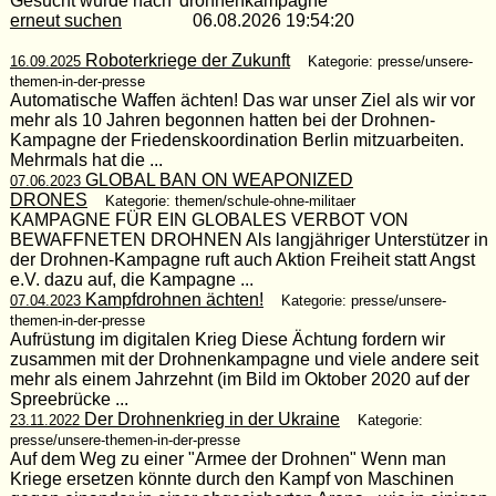
Gesucht wurde nach 'drohnenkampagne'
erneut suchen
06.08.2026 19:54:20
Roboterkriege der Zukunft
16.09.2025
Kategorie: presse/unsere-
themen-in-der-presse
Automatische Waffen ächten! Das war unser Ziel als wir vor
mehr als 10 Jahren begonnen hatten bei der Drohnen-
Kampagne der Friedenskoordination Berlin mitzuarbeiten.
Mehrmals hat die ...
GLOBAL BAN ON WEAPONIZED
07.06.2023
DRONES
Kategorie: themen/schule-ohne-militaer
KAMPAGNE FÜR EIN GLOBALES VERBOT VON
BEWAFFNETEN DROHNEN Als langjähriger Unterstützer in
der Drohnen-Kampagne ruft auch Aktion Freiheit statt Angst
e.V. dazu auf, die Kampagne ...
Kampfdrohnen ächten!
07.04.2023
Kategorie: presse/unsere-
themen-in-der-presse
Aufrüstung im digitalen Krieg Diese Ächtung fordern wir
zusammen mit der Drohnenkampagne und viele andere seit
mehr als einem Jahrzehnt (im Bild im Oktober 2020 auf der
Spreebrücke ...
Der Drohnenkrieg in der Ukraine
23.11.2022
Kategorie:
presse/unsere-themen-in-der-presse
Auf dem Weg zu einer "Armee der Drohnen" Wenn man
Kriege ersetzen könnte durch den Kampf von Maschinen