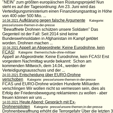
"NEIN" zum größten europäischen Rüstungsprojekt! Nun
steht es auf der Tagesordnung: Am 23. Juni wird das
Verteidigungsministerium einen Finanzierungsantrag in Höhe
von 400 oder 500 Mio. ...
Aufklärung gegen falsche Argumente
14.04.2021
Kategorie:
presse/unsere-themen-in-der-presse
"Bewaffnete Drohnen schützen unsere Soldaten" Das
Gegenteil ist der Fall: Seit 2014 sind keine
Bundeswehrsoldaten in Afghanistan im Kampf getötet
worden. Drohnen machen ...
Appell an Abgeordnete: Keine Eurodrohne, kein
10.04.2021
FCAS!
Kategorie: themen/schule-ohne-militaer
Appell an Abgeordnete: Keine Eurodrohne, kein FCAS! Erst
vorgestern Nachmittag wurde bekannt: Schon am
kommenden Mittwoch, dem 14.04., werden der
Verteidigungsausschuss und der ...
Entscheidung über EURO-Drohne
24.03.2021
verschoben
Kategorie: presse/unsere-themen-in-der-presse
FCAS und EURO-Drohne würden Hunderte Milliarden
verschlingen Wir wollen nicht so vermessen sein, dies als
Erfolg der Friedensbewegung reklamieren zu wollen - aber
freuen können wir uns ...
Heute Abend: Gespräch mit Ex-
14.03.2021
Drohnenpiloten
Kategorie: presse/unsere-themen-in-der-presse
Drohnenbewaffnung erhöht die Terrorgefahr Über die letzten 3