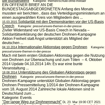
die Bundeswehr
Kategorie: themen/schule-ohne-militaer
EIN OFFENER BRIEF AN DIE
BUNDESTAGSABGEORDNETEN Anfang des Monats
mussten wir berichten , dass das Verteidigungsministerium an
einen ausgewählten Kreis von Mitgliedern des ...
Solidarität mit den Demonstranten vor der US-Basis
15.03.2015
Creech
Kategorie: presse/unsere-themen-in-der-presse
Ziviler Widerstand vor US-Basis Creech in Nevada –
Solidaritätserklärung der deutschen Drohnen-Kampagne
Aktion Freiheit statt Angst unterstützt als Mitglied der
deutschen ...
Internationaler Aktionstag gegen Drohnen
04.10.2014
Kategorie:
presse/unsere-themen-in-der-presse
Mach mit beim ersten Globalen Aktionstag gegen die Nutzung
von Drohnen zur Überwachung und zum Töten – 4. Oktober
2014 Update 04.10.2014 14h: Es war eine bunte
Veranstaltung ...
Unterstützung des Globalen Aktionstags gegen
18.08.2014
Drohnen
Kategorie: presse/unsere-themen-in-der-presse
Drohnen-Kampagne unterstützt Globalen Aktionstag gegen
Drohnen Pressemitteilung 1/2014 der Drohnen-Kampagne
vom 18. August 2014 Zahlreiche lokale Aktionen sind in
Deutschland zum ...
Kategorie: Events
"Der lange Weg zur Drohnenmacht"
Di, 23. Mar 19:00 CET 2021