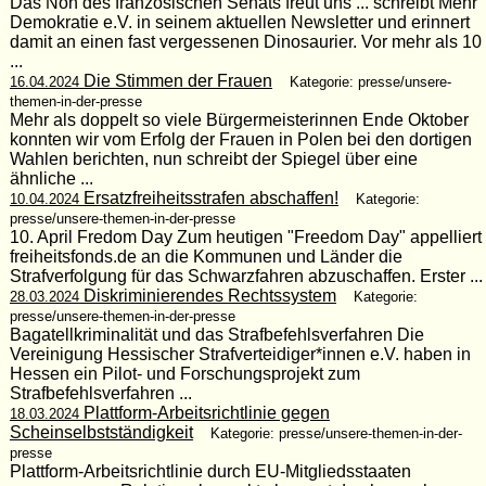
Das Non des französischen Senats freut uns ... schreibt Mehr
Demokratie e.V. in seinem aktuellen Newsletter und erinnert
damit an einen fast vergessenen Dinosaurier. Vor mehr als 10
...
Die Stimmen der Frauen
16.04.2024
Kategorie: presse/unsere-
themen-in-der-presse
Mehr als doppelt so viele Bürgermeisterinnen Ende Oktober
konnten wir vom Erfolg der Frauen in Polen bei den dortigen
Wahlen berichten, nun schreibt der Spiegel über eine
ähnliche ...
Ersatzfreiheitsstrafen abschaffen!
10.04.2024
Kategorie:
presse/unsere-themen-in-der-presse
10. April Fredom Day Zum heutigen "Freedom Day" appelliert
freiheitsfonds.de an die Kommunen und Länder die
Strafverfolgung für das Schwarzfahren abzuschaffen. Erster ...
Diskriminierendes Rechtssystem
28.03.2024
Kategorie:
presse/unsere-themen-in-der-presse
Bagatellkriminalität und das Strafbefehlsverfahren Die
Vereinigung Hessischer Strafverteidiger*innen e.V. haben in
Hessen ein Pilot- und Forschungsprojekt zum
Strafbefehlsverfahren ...
Plattform-Arbeitsrichtlinie gegen
18.03.2024
Scheinselbstständigkeit
Kategorie: presse/unsere-themen-in-der-
presse
Plattform-Arbeitsrichtlinie durch EU-Mitgliedsstaaten