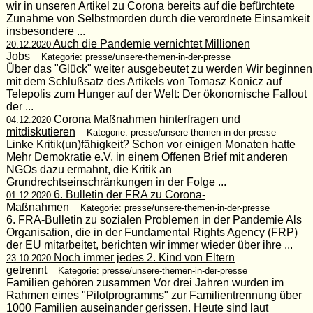
wir in unseren Artikel zu Corona bereits auf die befürchtete
Zunahme von Selbstmorden durch die verordnete Einsamkeit
insbesondere ...
Auch die Pandemie vernichtet Millionen
20.12.2020
Jobs
Kategorie: presse/unsere-themen-in-der-presse
Über das "Glück" weiter ausgebeutet zu werden Wir beginnen
mit dem Schlußsatz des Artikels von Tomasz Konicz auf
Telepolis zum Hunger auf der Welt: Der ökonomische Fallout
der ...
Corona Maßnahmen hinterfragen und
04.12.2020
mitdiskutieren
Kategorie: presse/unsere-themen-in-der-presse
Linke Kritik(un)fähigkeit? Schon vor einigen Monaten hatte
Mehr Demokratie e.V. in einem Offenen Brief mit anderen
NGOs dazu ermahnt, die Kritik an
Grundrechtseinschränkungen in der Folge ...
6. Bulletin der FRA zu Corona-
01.12.2020
Maßnahmen
Kategorie: presse/unsere-themen-in-der-presse
6. FRA-Bulletin zu sozialen Problemen in der Pandemie Als
Organisation, die in der Fundamental Rights Agency (FRP)
der EU mitarbeitet, berichten wir immer wieder über ihre ...
Noch immer jedes 2. Kind von Eltern
23.10.2020
getrennt
Kategorie: presse/unsere-themen-in-der-presse
Familien gehören zusammen Vor drei Jahren wurden im
Rahmen eines "Pilotprogramms" zur Familientrennung über
1000 Familien auseinander gerissen. Heute sind laut