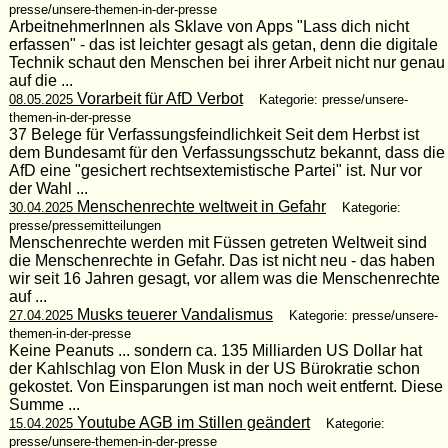
presse/unsere-themen-in-der-presse
ArbeitnehmerInnen als Sklave von Apps "Lass dich nicht
erfassen" - das ist leichter gesagt als getan, denn die digitale
Technik schaut den Menschen bei ihrer Arbeit nicht nur genau
auf die ...
Vorarbeit für AfD Verbot
08.05.2025
Kategorie: presse/unsere-
themen-in-der-presse
37 Belege für Verfassungsfeindlichkeit Seit dem Herbst ist
dem Bundesamt für den Verfassungsschutz bekannt, dass die
AfD eine "gesichert rechtsextemistische Partei" ist. Nur vor
der Wahl ...
Menschenrechte weltweit in Gefahr
30.04.2025
Kategorie:
presse/pressemitteilungen
Menschenrechte werden mit Füssen getreten Weltweit sind
die Menschenrechte in Gefahr. Das ist nicht neu - das haben
wir seit 16 Jahren gesagt, vor allem was die Menschenrechte
auf ...
Musks teuerer Vandalismus
27.04.2025
Kategorie: presse/unsere-
themen-in-der-presse
Keine Peanuts ... sondern ca. 135 Milliarden US Dollar hat
der Kahlschlag von Elon Musk in der US Bürokratie schon
gekostet. Von Einsparungen ist man noch weit entfernt. Diese
Summe ...
Youtube AGB im Stillen geändert
15.04.2025
Kategorie:
presse/unsere-themen-in-der-presse