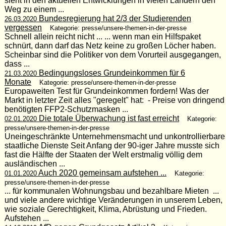
sieht in den aktuellen Entwicklungen in vielen Ländern den
Weg zu einem ...
Bundesregierung hat 2/3 der Studierenden
26.03.2020
vergessen
Kategorie: presse/unsere-themen-in-der-presse
Schnell allein reicht nicht ... ... wenn man ein Hilfspaket
schnürt, dann darf das Netz keine zu großen Löcher haben.
Scheinbar sind die Politiker von dem Vorurteil ausgegangen,
dass ...
Bedingungsloses Grundeinkommen für 6
21.03.2020
Monate
Kategorie: presse/unsere-themen-in-der-presse
Europaweiten Test für Grundeinkommen fordern! Was der
Markt in letzter Zeit alles "geregelt" hat: - Preise von dringend
benötigten FFP2-Schutzmasken ...
Die totale Überwachung ist fast erreicht
02.01.2020
Kategorie:
presse/unsere-themen-in-der-presse
Uneingeschränkte Unternehmensmacht und unkontrollierbare
staatliche Dienste Seit Anfang der 90-iger Jahre musste sich
fast die Hälfte der Staaten der Welt erstmalig völlig dem
ausländischen ...
Auch 2020 gemeinsam aufstehen ...
01.01.2020
Kategorie:
presse/unsere-themen-in-der-presse
... für kommunalen Wohnungsbau und bezahlbare Mieten ...
und viele andere wichtige Veränderungen in unserem Leben,
wie soziale Gerechtigkeit, Klima, Abrüstung und Frieden.
Aufstehen ...