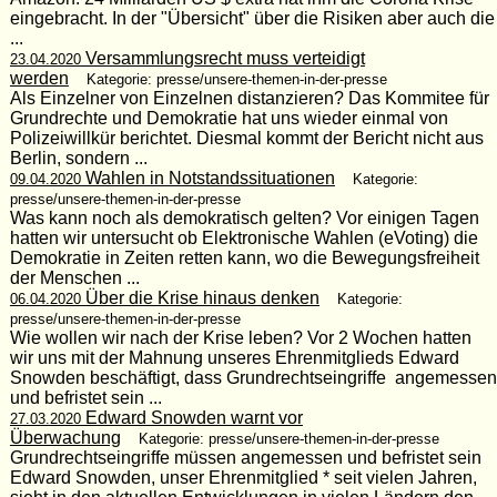
eingebracht. In der "Übersicht" über die Risiken aber auch die
...
Versammlungsrecht muss verteidigt
23.04.2020
werden
Kategorie: presse/unsere-themen-in-der-presse
Als Einzelner von Einzelnen distanzieren? Das Kommitee für
Grundrechte und Demokratie hat uns wieder einmal von
Polizeiwillkür berichtet. Diesmal kommt der Bericht nicht aus
Berlin, sondern ...
Wahlen in Notstandssituationen
09.04.2020
Kategorie:
presse/unsere-themen-in-der-presse
Was kann noch als demokratisch gelten? Vor einigen Tagen
hatten wir untersucht ob Elektronische Wahlen (eVoting) die
Demokratie in Zeiten retten kann, wo die Bewegungsfreiheit
der Menschen ...
Über die Krise hinaus denken
06.04.2020
Kategorie:
presse/unsere-themen-in-der-presse
Wie wollen wir nach der Krise leben? Vor 2 Wochen hatten
wir uns mit der Mahnung unseres Ehrenmitglieds Edward
Snowden beschäftigt, dass Grundrechtseingriffe angemessen
und befristet sein ...
Edward Snowden warnt vor
27.03.2020
Überwachung
Kategorie: presse/unsere-themen-in-der-presse
Grundrechtseingriffe müssen angemessen und befristet sein
Edward Snowden, unser Ehrenmitglied * seit vielen Jahren,