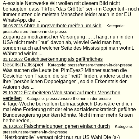
A-soziale Netzwerke Wir wollen mit diesem Bild nicht
behaupten, dass TikTok "das Größte" sei - im Gegenteil - noch
immer nutzen die meisten Menschen leider auch in der EU
WhatsApp, die ...
Abtreibungsverbote greifen um sich
06.03.2023
Kategorie:
presse/unsere-themen-in-der-presse
Zugang zu medizinischer Versorgung ... ... hängt nun in den
USA nicht mehr "nur" davon ab, wieviel Geld man hat,
sondern auch auf welcher Seite des Mississippi man wohnt.
Während wir im ...
Gesichtserkennung als gefährliches
01.12.2022
Gesellschaftsspiel
Kategorie: presse/unsere-themen-in-der-presse
Was suchen die Leute bei PimEyes? Männer suchen die
Gesichter von Frauen, die sie "heiß" finden, andere suchen
ihre "persönlichen Doppelgänger", so die Erkenntnis der
Autoren des ...
Erarbeiteten Wohlstand auf mehr Menschen
29.10.2022
verteilen
Kategorie: presse/unsere-themen-in-der-presse
4 Tage-Woche bei vollem Lohnausgleich Das wäre endlich
mal eine Forderung mit der eine sozialdemokratisch geführte
Bundesregierung punkten könnte. Nicht immer mehr Krisen
herbeireden, ...
Falschmeldungen gehen einfach durch
26.10.2022
Kategorie:
presse/unsere-themen-in-der-presse
"Netzkontrolle" versagt nicht nur zur US Wahl Die (a-)