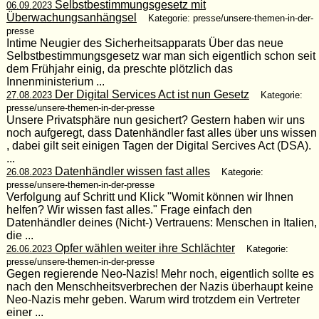
Selbstbestimmungsgesetz mit
06.09.2023
Überwachungsanhängsel
Kategorie: presse/unsere-themen-in-der-
presse
Intime Neugier des Sicherheitsapparats Über das neue
Selbstbestimmungsgesetz war man sich eigentlich schon seit
dem Frühjahr einig, da preschte plötzlich das
Innenministerium ...
Der Digital Services Act ist nun Gesetz
27.08.2023
Kategorie:
presse/unsere-themen-in-der-presse
Unsere Privatsphäre nun gesichert? Gestern haben wir uns
noch aufgeregt, dass Datenhändler fast alles über uns wissen
, dabei gilt seit einigen Tagen der Digital Sercives Act (DSA).
...
Datenhändler wissen fast alles
26.08.2023
Kategorie:
presse/unsere-themen-in-der-presse
Verfolgung auf Schritt und Klick "Womit können wir Ihnen
helfen? Wir wissen fast alles." Frage einfach den
Datenhändler deines (Nicht-) Vertrauens: Menschen in Italien,
die ...
Opfer wählen weiter ihre Schlächter
26.06.2023
Kategorie:
presse/unsere-themen-in-der-presse
Gegen regierende Neo-Nazis! Mehr noch, eigentlich sollte es
nach den Menschheitsverbrechen der Nazis überhaupt keine
Neo-Nazis mehr geben. Warum wird trotzdem ein Vertreter
einer ...