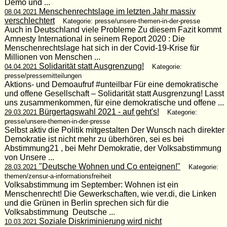
Demo und ...
Menschenrechtslage im letzten Jahr massiv
08.04.2021
verschlechtert
Kategorie: presse/unsere-themen-in-der-presse
Auch in Deutschland viele Probleme Zu diesem Fazit kommt
Amnesty International in seinem Report 2020 : Die
Menschenrechtslage hat sich in der Covid-19-Krise für
Millionen von Menschen ...
Solidarität statt Ausgrenzung!
04.04.2021
Kategorie:
presse/pressemitteilungen
Aktions- und Demoaufruf #unteilbar Für eine demokratische
und offene Gesellschaft – Solidarität statt Ausgrenzung! Lasst
uns zusammenkommen, für eine demokratische und offene ...
Bürgertagswahl 2021 - auf geht's!
29.03.2021
Kategorie:
presse/unsere-themen-in-der-presse
Selbst aktiv die Politik mitgestalten Der Wunsch nach direkter
Demokratie ist nicht mehr zu überhören, sei es bei
Abstimmung21 , bei Mehr Demokratie, der Volksabstimmung
von Unsere ...
"Deutsche Wohnen und Co enteignen!"
28.03.2021
Kategorie:
themen/zensur-a-informationsfreiheit
Volksabstimmung im September: Wohnen ist ein
Menschenrecht! Die Gewerkschaften, wie ver.di, die Linken
und die Grünen in Berlin sprechen sich für die
Volksabstimmung Deutsche ...
Soziale Diskriminierung wird nicht
10.03.2021