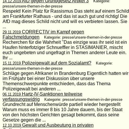
AfD gegen Grundgesetz Artikel 3
14.12.2019
Kategorie:
presse/unsere-themen-in-der-presse
Respekt! Kein Platz für Rassismus Das steht auf einem Schild
am Frankfurter Rathaus - und das ist auch gut und richtig! Die
AfD mag dieses Schild nicht und will es verbieten lassen. Sie
...
CORRECTIV im Kampf gegen
29.11.2019
Falschmeldungen
Kategorie: presse/unsere-themen-in-der-presse
Recherchen für die Wahrheit "Das einzige was ihr seid ist ein
Haufen hinterfotziger Schnueffler in STASIMANIER, mischt
euch ungebeten und ungefragt in Themen anderer Leute ein.
Ihr ...
Polizeigewalt auf dem Sozialamt?
15.11.2019
Kategorie:
presse/unsere-themen-in-der-presse
Schläge gegen Afrikaner in Brandenburg Eigentlich hatten wir
im Frühjahr bei einer Diskussion über unsere
Themenschwerpunkte entschieden, dass das Thema
Polizeigewalt bei anderen ...
Hartz-IV-Sanktionen teilweise
06.11.2019
verfassungswidrig
Kategorie: presse/unsere-themen-in-der-presse
Grundrecht auf Menschenwürde partiell wieder hergestellt
Warum muss es immer 8 bis 10 Jahre dauern, bis der Staat
von den höchsten Gerichten gesagt bekommt, dass seine
Gesetze gegen die ...
Gewalt und Ausbeutung in privaten
12.10.2019