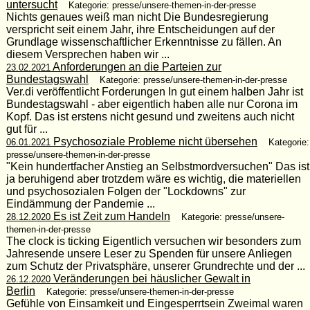
untersucht
Kategorie: presse/unsere-themen-in-der-presse
Nichts genaues weiß man nicht Die Bundesregierung
verspricht seit einem Jahr, ihre Entscheidungen auf der
Grundlage wissenschaftlicher Erkenntnisse zu fällen. An
diesem Versprechen haben wir ...
Anforderungen an die Parteien zur
23.02.2021
Bundestagswahl
Kategorie: presse/unsere-themen-in-der-presse
Ver.di veröffentlicht Forderungen In gut einem halben Jahr ist
Bundestagswahl - aber eigentlich haben alle nur Corona im
Kopf. Das ist erstens nicht gesund und zweitens auch nicht
gut für ...
Psychosoziale Probleme nicht übersehen
06.01.2021
Kategorie:
presse/unsere-themen-in-der-presse
"Kein hundertfacher Anstieg an Selbstmordversuchen" Das ist
ja beruhigend aber trotzdem wäre es wichtig, die materiellen
und psychosozialen Folgen der "Lockdowns" zur
Eindämmung der Pandemie ...
Es ist Zeit zum Handeln
28.12.2020
Kategorie: presse/unsere-
themen-in-der-presse
The clock is ticking Eigentlich versuchen wir besonders zum
Jahresende unsere Leser zu Spenden für unsere Anliegen
zum Schutz der Privatsphäre, unserer Grundrechte und der ...
Veränderungen bei häuslicher Gewalt in
26.12.2020
Berlin
Kategorie: presse/unsere-themen-in-der-presse
Gefühle von Einsamkeit und Eingesperrtsein Zweimal waren