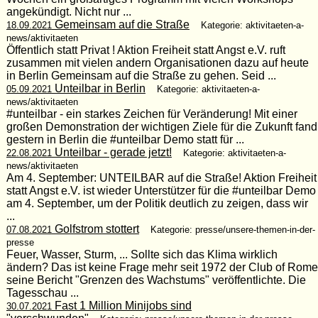
angekündigt. Nicht nur ...
Gemeinsam auf die Straße
18.09.2021
Kategorie: aktivitaeten-a-
news/aktivitaeten
Öffentlich statt Privat ! Aktion Freiheit statt Angst e.V. ruft
zusammen mit vielen andern Organisationen dazu auf heute
in Berlin Gemeinsam auf die Straße zu gehen. Seid ...
Unteilbar in Berlin
05.09.2021
Kategorie: aktivitaeten-a-
news/aktivitaeten
#unteilbar - ein starkes Zeichen für Veränderung! Mit einer
großen Demonstration der wichtigen Ziele für die Zukunft fand
gestern in Berlin die #unteilbar Demo statt für ...
Unteilbar - gerade jetzt!
22.08.2021
Kategorie: aktivitaeten-a-
news/aktivitaeten
Am 4. September: UNTEILBAR auf die Straße! Aktion Freiheit
statt Angst e.V. ist wieder Unterstützer für die #unteilbar Demo
am 4. September, um der Politik deutlich zu zeigen, dass wir
...
Golfstrom stottert
07.08.2021
Kategorie: presse/unsere-themen-in-der-
presse
Feuer, Wasser, Sturm, ... Sollte sich das Klima wirklich
ändern? Das ist keine Frage mehr seit 1972 der Club of Rome
seine Bericht "Grenzen des Wachstums" veröffentlichte. Die
Tagesschau ...
Fast 1 Million Minijobs sind
30.07.2021