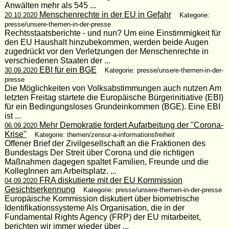
Anwälten mehr als 545 ...
Menschenrechte in der EU in Gefahr
20.10.2020
Kategorie:
presse/unsere-themen-in-der-presse
Rechtsstaatsberichte - und nun? Um eine Einstimmigkeit für
den EU Haushalt hinzubekommen, werden beide Augen
zugedrückt vor den Verletzungen der Menschenrechte in
verschiedenen Staaten der ...
EBI für ein BGE
30.09.2020
Kategorie: presse/unsere-themen-in-der-
presse
Die Möglichkeiten von Volksabstimmungen auch nutzen Am
letzten Freitag startete die Europäische Bürgerinitiative (EBI)
für ein Bedingungsloses Grundeinkommen (BGE). Eine EBI
ist ...
Mehr Demokratie fordert Aufarbeitung der "Corona-
06.09.2020
Krise"
Kategorie: themen/zensur-a-informationsfreiheit
Offener Brief der Zivilgesellschaft an die Fraktionen des
Bundestags Der Streit über Corona und die richtigen
Maßnahmen dagegen spaltet Familien, Freunde und die
KollegInnen am Arbeitsplatz. ...
FRA diskutierte mit der EU Kommission
04.09.2020
Gesichtserkennung
Kategorie: presse/unsere-themen-in-der-presse
Europäische Kommission diskutiert über biometrische
Identifikationssysteme Als Organisation, die in der
Fundamental Rights Agency (FRP) der EU mitarbeitet,
berichten wir immer wieder über ...