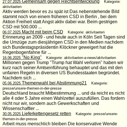
Gemeinsam gegen Rechtsentwicklung
27.07.2025
Kategorie:
aktivitaeten
Aktiv werden bevor es zu spät ist Das nebenstehende Bild
stammt noch von einem früheren CSD in Berlin , bei dem
Aktion Freiheit statt Angst aktiv dabei war. Beim gestrigen
CSD mit 500.000 ...
Macht mit beim CSD
06.07.2025
Kategorie: aktivitaeten
Erinnerung an 2009 - und heute auch in Köln Seit Tagen sind
die Umzüge zum diesjährigen CSD in den Medien nachdem
sich Bundestagspräsidentin Klöckner geweigert hat die
Regenbogenfahne für ...
"No King"
16.06.2025
Kategorie: aktivitaeten-a-news/aktivitaeten
Millionen gegen Trump "Trump hat Wahl verloren" haben wir
kurz nach seiner Amtseinführung behauptet und das mit den
unfairen Regeln in diversen US Bundesstaaten begründet.
Nachdem sich ...
Themenwahl bei Abstimmung21
05.06.2025
Kategorie:
presse/unsere-themen-in-der-presse
Deutschland braucht Mitbestimmung ... und da reicht es nicht
alle 4 oder 5 Jahre einen Wahlzettel auszufüllen. Das fordern
nicht nur wir, sondern auch Gewerkschaften und
Wissenschaftler ...
Lieferkettengesetz retten
30.05.2025
Kategorie: presse/unsere-
themen-in-der-presse
Arbeit muss menschlich bleiben Die konservative Wende