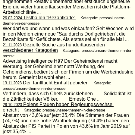
angenommen Relativ unbemerkt aber erst durch ungeheure
Energie vieler hunderttausender Menschen ist die Plattform-
Arbeitsrichtlinie ...
Testballon "Bezahlkarte"
26.02.2024
Kategorie: presse/unsere-
themen-in-der-presse
Wer darf wo und wann und was einkaufen? Seit Wochen wird
in den Medien eine neue "Sau durchs Dorf getrieben", die
Bezahlkarte für Geflüchtete. Als erstes sei ein für alle Mal ...
Gezielte Suche aus hunderttausenden
21.11.2023
verschiedener Kategorien
Kategorie: presse/unsere-themen-in-der-
presse
Advertising Intelligence Hä? Der Geheimdienst macht
Werbung, der Geheimdienst nutzt Werbung, der
Geheimdienst bedient sich der Firmen um die Werbeindustrie
herum. Gemeint ist wohl eher ...
Der Tarifflucht Einhalt gebieten
13.11.2023
Kategorie:
presse/unsere-themen-in-der-presse
Verhindern, dass sich Chefs zurücklehnen Solidarität ist
die Zärtlichkeit der Völker. Ernesto Che ...
Polens Frauen haben Regierungswechsel
26.10.2023
erreicht
Kategorie: presse/unsere-themen-in-der-presse
Absturz von 43,6% auf jetzt 35,4% Die Stimmen der Frauen
(74,7%) und eine hohe Wahlbeteiligung (74,4%) haben den
Absturz der PIS Partei in Polen von 43,6% im Jahr 2019 auf
jetzt 35,4% ...