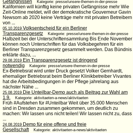
Gefängnissen
Kategorie: presse/unsere-themen-in-der-presse
Kalifornien will künftig keine privaten Gefängnisse mehr Wie
Zeit-Online meldet, will der demokratische Gouverneur Gavin
Newsom ab 2020 keine Verträge mehr mit privaten Betreibern
von ...
Volksentscheid für ein Berliner
05.10.2019
Transparenzgesetz
Kategorie: presse/unsere-themen-in-der-presse
Halbzeit bei der Unterschriftensammlung Bis Ende November
können noch Unterschriften für das Volksbegehren für ein
Berliner Transparenzgesetz gesammelt werden. Das Bündnis
erklärte dazu, ...
Ein Transparenzgesetz ist dringend
29.08.2019
notwendig
Kategorie: presse/unsere-themen-in-der-presse
Ex-Betriebsrat wird unter Druck gesetzt Volker Gernhardt,
ehemaliger Betriebsrat beim Berliner Klinikbetreiber Vivantes
hat die Arbeitsbedingungen in der Pflege jahrelang aus
nächster Nähe ...
Die Unteilbar-Demo auch als Beitrag zur Wahl am
25.08.2019
1.9.
Kategorie: aktivitaeten-a-news/aktivitaeten
Früh #Aufstehen für #Unteilbar Weit über 35.000 Menschen
sind in Dresden zusammen gekommen, um deutlich zu
machen: Wir lassen uns nicht teilen! Wir lassen nicht zu, dass
...
Demo für eine offene und freie
24.08.2019
Gesellschaft
Kategorie: aktivitaeten-a-news/aktivitaeten