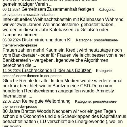
gemeinnütziger Verein ...
Gemeinsam Zusammenhalt festigen
09.11.2024
Kategorie:
aktivitaeten-a-news/aktivitaeten
Interkulturelles Weihnachtsbasteln mit Kalebassen Während
wir vor zwei Jahren Weihnachtssterne gebastelt haben,
werden in diesem Jahr Kalebassen zu Gefäßen oder
Lampenschirmen ...
Diskriminierung durch KI
06.09.2024
Kategorie: presse/unsere-
themen-in-der-presse
Frauen zahlen mehr! Kaum ein Kredit wird heutzutage noch
vom Bankberater - oder für Frauen vielleicht besser von einer
Bankberaterin - vergeben. Irgendwelche Algorithmen
berechnen die ...
Erschreckende Bilder aus Bautzen
14.08.2024
Kategorie:
presse/unsere-themen-in-der-presse
Gleiche Rechte für alle! In den Medien wurde wieder einmal
nur kurz berichtet, wie in Bautzen eine CSD-Demo von
hunderten Rechtsextremen angegriffen wurde. Amnesty
International ...
Keine gute Weltordnung
22.07.2024
Kategorie: presse/unsere-
themen-in-der-presse
80 Jahre Bretton Woods Nachdem wir vor einigen Tagen
schon die Ökonomie und die Scheuklappen des Kapitalismus
betrachtet hatten ( EU verschläft die Energiewende ), wollen
wir heute ...