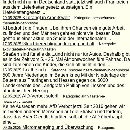
findet nicht nur in Deutschland statt, jetzt will auch Frankreich
aus dem Lieferkettengesetz aussteigen. Ein
Lieferkettengesetz ...
KI drängt in Arbeitswelt
29.05.2025
Kategorie: presse/unsere-
themen-in-der-presse
KI bedroht die Frauen ... bei ihren Chancen eine gute Arbeit
zu finden und den Männern geht es nicht viel besser. Das
geht aus einer aktuellen Studie der Internationalen ...
Gleichberechtigung für jung und alt
17.05.2025
Kategorie:
aktivitaeten-a-news/aktivitaeten
Straßen sind für alle da ...und nicht nur für Autos. Deshalb gibt
es in der Zeit vom 5. - 25. Mai Aktionswochen fürs Fahrrad. Da
sind zum einen die Kinder, die sich oft nicht in den ...
Tax the rich
15.05.2025
Kategorie: presse/unsere-themen-in-der-presse
500 Jahre Niederlage im Bauernkrieg Mit der Niederlage der
Bauern aus Thüringen und Hessen gegen ca. 6000
Landsknechte des Landgrafen Philipp von Hessen und des
albertinischen Herzog ...
AfD-Verbot sofort!
12.05.2025
Kategorie: aktivitaeten-a-
news/aktivitaeten
Keine Ausreden mehr! AfD Verbot jetzt! Seit 2016 gehen wir
mit vielen anderen Menschen auf die Straßen und fordern,
dass das BVerfG endlich prüfen soll, ob die AfD überhaupt
eine ...
Micromanaging und Überwachung
09.05.2025
Kategorie: