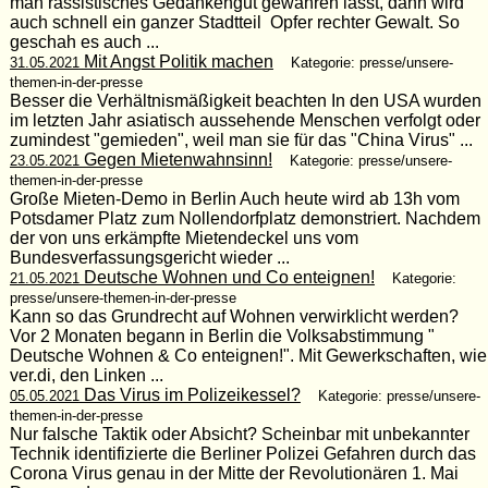
man rassistisches Gedankengut gewähren lässt, dann wird
auch schnell ein ganzer Stadtteil Opfer rechter Gewalt. So
geschah es auch ...
Mit Angst Politik machen
31.05.2021
Kategorie: presse/unsere-
themen-in-der-presse
Besser die Verhältnismäßigkeit beachten In den USA wurden
im letzten Jahr asiatisch aussehende Menschen verfolgt oder
zumindest "gemieden", weil man sie für das "China Virus" ...
Gegen Mietenwahnsinn!
23.05.2021
Kategorie: presse/unsere-
themen-in-der-presse
Große Mieten-Demo in Berlin Auch heute wird ab 13h vom
Potsdamer Platz zum Nollendorfplatz demonstriert. Nachdem
der von uns erkämpfte Mietendeckel uns vom
Bundesverfassungsgericht wieder ...
Deutsche Wohnen und Co enteignen!
21.05.2021
Kategorie:
presse/unsere-themen-in-der-presse
Kann so das Grundrecht auf Wohnen verwirklicht werden?
Vor 2 Monaten begann in Berlin die Volksabstimmung "
Deutsche Wohnen & Co enteignen!". Mit Gewerkschaften, wie
ver.di, den Linken ...
Das Virus im Polizeikessel?
05.05.2021
Kategorie: presse/unsere-
themen-in-der-presse
Nur falsche Taktik oder Absicht? Scheinbar mit unbekannter
Technik identifizierte die Berliner Polizei Gefahren durch das
Corona Virus genau in der Mitte der Revolutionären 1. Mai