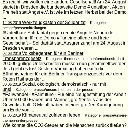
Es reicht, wir wollen eine andere Gesellschaft! Am 24. August
startet in Dresden die bundesweite Demo # unteilbar . Aktion
Freiheit statt Angst e.V. ist wie im letzten Herbst bei der Demo
...
Werkzeugkasten der Solidarität
12.08.2019
Kategorie:
presse/pressemitteilungen
#Unteilbare Solidarität gegen rechte Angriffe Neben der
Vorbereitung für die Demo #Für eine offene und freie
Gesellschaft – Solidarität statt Ausgrenzung! am 24. August in
Dresden waren ...
Volksbegehren für ein Berliner
03.08.2019
Transparenzgesetz
Kategorie: themen/zensur-a-informationsfreiheit
20.000 gültige Unterschriften müssen nun gesammelt werden
Jetzt geht es los! Gestern Vormittag haben sich die
Bündnispartner für ein Berliner Transparenzgesetz vor dem
Roten Rathaus der ...
Sozial, ökologisch, demokratisch - nur mit
30.06.2019
uns!
Kategorie: presse/unsere-themen-in-der-presse
#Fairwandel - #Fairfuture - Für eine Neugestaltung der Arbeit
Über 50.000 Frauen und Männer, größtenteils aus der
Gewerkschaft IG Metall haben in einer großen Kundgebung
am Ende von ...
Klimaneutral zufrieden leben
17.05.2019
Kategorie: presse/unsere-
themen-in-der-presse
Wie könnte die CO2-Steuer an die Menschen zurück fließen?