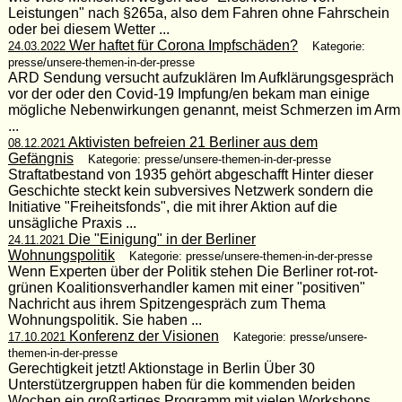
Leistungen" nach §265a, also dem Fahren ohne Fahrschein
oder bei diesem Wetter ...
Wer haftet für Corona Impfschäden?
24.03.2022
Kategorie:
presse/unsere-themen-in-der-presse
ARD Sendung versucht aufzuklären Im Aufklärungsgespräch
vor der oder den Covid-19 Impfung/en bekam man einige
mögliche Nebenwirkungen genannt, meist Schmerzen im Arm
...
Aktivisten befreien 21 Berliner aus dem
08.12.2021
Gefängnis
Kategorie: presse/unsere-themen-in-der-presse
Straftatbestand von 1935 gehört abgeschafft Hinter dieser
Geschichte steckt kein subversives Netzwerk sondern die
Initiative "Freiheitsfonds", die mit ihrer Aktion auf die
unsägliche Praxis ...
Die "Einigung" in der Berliner
24.11.2021
Wohnungspolitik
Kategorie: presse/unsere-themen-in-der-presse
Wenn Experten über der Politik stehen Die Berliner rot-rot-
grünen Koalitionsverhandler kamen mit einer "positiven"
Nachricht aus ihrem Spitzengespräch zum Thema
Wohnungspolitik. Sie haben ...
Konferenz der Visionen
17.10.2021
Kategorie: presse/unsere-
themen-in-der-presse
Gerechtigkeit jetzt! Aktionstage in Berlin Über 30
Unterstützergruppen haben für die kommenden beiden
Wochen ein großartiges Programm mit vielen Workshops