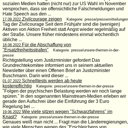
sozialen Medien hatten (nicht nur) zur US Wahl im November
versprochen, dass sie offensichtliche Falschmeldungen und
Hate Speech aus den ...
Zivilcourage zeigen
17.09.2022
Kategorie: presse/pressemitteilungen
Tag der Zivilcourage Seit dem Frühjahr sind die (wenigen)
Aktiven von Aktion Freiheit statt Angst wieder regelmäßig auf
der Straße. Unsere früher mindestens einmal wöchentlich
übliche ...
Für die Abschaffung von
18.08.2022
"Ersatzfreiheitsstrafen"
Kategorie: presse/unsere-themen-in-der-
presse
Richtigstellung vom Justizminister gefordert Das
Grundrechtekomitee informiert uns in seinem aktuellen
Newsletter über einen Offenen Brief an Justizminister
Buschmann. Darin wird dieser ...
Schnelltests werden ab heute
01.07.2022
kostenpflichtig
Kategorie: presse/unsere-themen-in-der-presse
"Folgen der psychischen Belastung werden wir noch lange
spüren." In den sogenannten Mainstream-Medien erleben wir
gerade den Aufschrei über die Einführung der 3 Euro
Regelung bei ...
Wie viele sitzen wegen "Schwarzfahrens" im
19.06.2022
Knast?
Kategorie: presse/unsere-themen-in-der-presse
Genaues weiß man nicht ... Fragt man die Länderregierungen,
wie viele Menschen wegen des "Erschleichens von