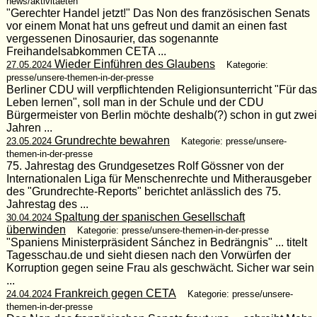
news/aktivitaeten
"Gerechter Handel jetzt!" Das Non des französischen Senats
vor einem Monat hat uns gefreut und damit an einen fast
vergessenen Dinosaurier, das sogenannte
Freihandelsabkommen CETA ...
Wieder Einführen des Glaubens
27.05.2024
Kategorie:
presse/unsere-themen-in-der-presse
Berliner CDU will verpflichtenden Religionsunterricht "Für das
Leben lernen", soll man in der Schule und der CDU
Bürgermeister von Berlin möchte deshalb(?) schon in gut zwei
Jahren ...
Grundrechte bewahren
23.05.2024
Kategorie: presse/unsere-
themen-in-der-presse
75. Jahrestag des Grundgesetzes Rolf Gössner von der
Internationalen Liga für Menschenrechte und Mitherausgeber
des "Grundrechte-Reports" berichtet anlässlich des 75.
Jahrestag des ...
Spaltung der spanischen Gesellschaft
30.04.2024
überwinden
Kategorie: presse/unsere-themen-in-der-presse
"Spaniens Ministerpräsident Sánchez in Bedrängnis" ... titelt
Tagesschau.de und sieht diesen nach den Vorwürfen der
Korruption gegen seine Frau als geschwächt. Sicher war sein
...
Frankreich gegen CETA
24.04.2024
Kategorie: presse/unsere-
themen-in-der-presse