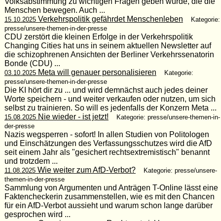
Volksabstimmung zu wichtigen Fragen geben würde, die die
Menschen bewegen. Auch ...
Verkehrspolitik gefährdet Menschenleben
15.10.2025
Kategorie:
presse/unsere-themen-in-der-presse
CDU zerstört die kleinen Erfolge in der Verkehrspolitik
Changing Cities hat uns in seinem aktuellen Newsletter auf
die schizophrenen Ansichten der Berliner Verkehrssenatorin
Bonde (CDU) ...
Meta will genauer personalisieren
03.10.2025
Kategorie:
presse/unsere-themen-in-der-presse
Die KI hört dir zu ... und wird demnächst auch jedes deiner
Worte speichern - und weiter verkaufen oder nutzen, um sich
selbst zu trainieren. So will es jedenfalls der Konzern Meta ...
Nie wieder - ist jetzt!
15.08.2025
Kategorie: presse/unsere-themen-in-
der-presse
Nazis wegsperren - sofort! In allen Studien von Politologen
und Einschätzungen des Verfassungsschutzes wird die AfD
seit einem Jahr als "gesichert rechtsextremistisch" benannt
und trotzdem ...
Wie weiter zum AfD-Verbot?
11.08.2025
Kategorie: presse/unsere-
themen-in-der-presse
Sammlung von Argumenten und Anträgen T-Online lässt eine
Faktencheckerin zusammenstellen, wie es mit den Chancen
für ein AfD-Verbot aussieht und warum schon lange darüber
gesprochen wird ...