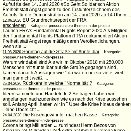
Aufruf für den 14. Juni 2020 #So Geht Solidarisch Aktion
Freiheit statt Angst gehört zu den Erstunterzeichnern des
Aufrufs für die Demonstration am 14. Juni 2020 ab 14 Uhr in ...
EU Grundrechtsreport der FRA
12.06.2020
erschienen
Kategorie: presse/unsere-themen-in-der-presse
Launch FRA's Fundamental Rights Report 2020 Als Mitglied
der Fundamental Rights Platform (FRA) dokumentiert Aktion
Freiheit statt Angst regelmäßig deren Veröffentlichungen,
wenn sie ...
Sonntag auf die Straße mit #unteilbar
11.06.2020
Kategorie:
presse/unsere-themen-in-der-presse
Warum wir dabei sind Als wir im Oktober 2018 mit 250.000
Menschen mit #unteilbar auf die Straße gegangen sind ,
kamen danach Aussagen wie " da waren nur so viele, weil
man gar nicht weiß, ...
Rückkehr in welche "Normalität"?
25.04.2020
Kategorie:
presse/unsere-themen-in-der-presse
Ideen sammeln und Handeln In 2 Beiträgen haben wir
angefangen nachzudenken wie es nach der Krise aussehen
soll. Anfang Aprill hatten wir in " Über die Krise hinaus denken
" eine Übersicht ...
Die Krisengewinnler machen Kasse
24.04.2020
Kategorie:
presse/unsere-themen-in-der-presse
Corona bringt Milliarden ... zumindest Herrn Bezos von
Amazon. 24 Milliarden US $ extra hat ihm die Corona Krise