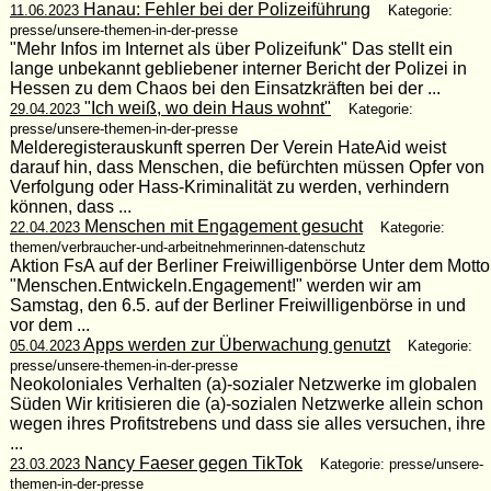
Hanau: Fehler bei der Polizeiführung
11.06.2023
Kategorie:
presse/unsere-themen-in-der-presse
"Mehr Infos im Internet als über Polizeifunk" Das stellt ein
lange unbekannt gebliebener interner Bericht der Polizei in
Hessen zu dem Chaos bei den Einsatzkräften bei der ...
"Ich weiß, wo dein Haus wohnt"
29.04.2023
Kategorie:
presse/unsere-themen-in-der-presse
Melderegisterauskunft sperren Der Verein HateAid weist
darauf hin, dass Menschen, die befürchten müssen Opfer von
Verfolgung oder Hass-Kriminalität zu werden, verhindern
können, dass ...
Menschen mit Engagement gesucht
22.04.2023
Kategorie:
themen/verbraucher-und-arbeitnehmerinnen-datenschutz
Aktion FsA auf der Berliner Freiwilligenbörse Unter dem Motto
"Menschen.Entwickeln.Engagement!" werden wir am
Samstag, den 6.5. auf der Berliner Freiwilligenbörse in und
vor dem ...
Apps werden zur Überwachung genutzt
05.04.2023
Kategorie:
presse/unsere-themen-in-der-presse
Neokoloniales Verhalten (a)-sozialer Netzwerke im globalen
Süden Wir kritisieren die (a)-sozialen Netzwerke allein schon
wegen ihres Profitstrebens und dass sie alles versuchen, ihre
...
Nancy Faeser gegen TikTok
23.03.2023
Kategorie: presse/unsere-
themen-in-der-presse