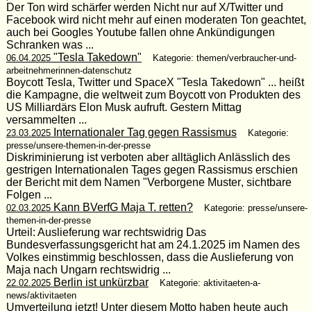
Der Ton wird schärfer werden Nicht nur auf X/Twitter und
Facebook wird nicht mehr auf einen moderaten Ton geachtet,
auch bei Googles Youtube fallen ohne Ankündigungen
Schranken was ...
"Tesla Takedown"
06.04.2025
Kategorie: themen/verbraucher-und-
arbeitnehmerinnen-datenschutz
Boycott Tesla, Twitter und SpaceX "Tesla Takedown" ... heißt
die Kampagne, die weltweit zum Boycott von Produkten des
US Milliardärs Elon Musk aufruft. Gestern Mittag
versammelten ...
Internationaler Tag gegen Rassismus
23.03.2025
Kategorie:
presse/unsere-themen-in-der-presse
Diskriminierung ist verboten aber alltäglich Anlässlich des
gestrigen Internationalen Tages gegen Rassismus erschien
der Bericht mit dem Namen "Verborgene Muster, sichtbare
Folgen ...
Kann BVerfG Maja T. retten?
02.03.2025
Kategorie: presse/unsere-
themen-in-der-presse
Urteil: Auslieferung war rechtswidrig Das
Bundesverfassungsgericht hat am 24.1.2025 im Namen des
Volkes einstimmig beschlossen, dass die Auslieferung von
Maja nach Ungarn rechtswidrig ...
Berlin ist unkürzbar
22.02.2025
Kategorie: aktivitaeten-a-
news/aktivitaeten
Umverteilung jetzt! Unter diesem Motto haben heute auch