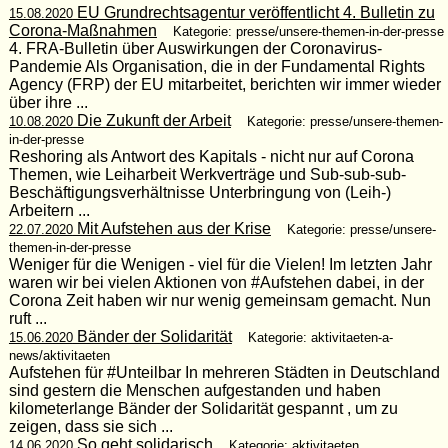
EU Grundrechtsagentur veröffentlicht 4. Bulletin zu
15.08.2020
Corona-Maßnahmen
Kategorie: presse/unsere-themen-in-der-presse
4. FRA-Bulletin über Auswirkungen der Coronavirus-
Pandemie Als Organisation, die in der Fundamental Rights
Agency (FRP) der EU mitarbeitet, berichten wir immer wieder
über ihre ...
Die Zukunft der Arbeit
10.08.2020
Kategorie: presse/unsere-themen-
in-der-presse
Reshoring als Antwort des Kapitals - nicht nur auf Corona
Themen, wie Leiharbeit Werkverträge und Sub-sub-sub-
Beschäftigungsverhältnisse Unterbringung von (Leih-)
Arbeitern ...
Mit Aufstehen aus der Krise
22.07.2020
Kategorie: presse/unsere-
themen-in-der-presse
Weniger für die Wenigen - viel für die Vielen! Im letzten Jahr
waren wir bei vielen Aktionen von #Aufstehen dabei, in der
Corona Zeit haben wir nur wenig gemeinsam gemacht. Nun
ruft ...
Bänder der Solidarität
15.06.2020
Kategorie: aktivitaeten-a-
news/aktivitaeten
Aufstehen für #Unteilbar In mehreren Städten in Deutschland
sind gestern die Menschen aufgestanden und haben
kilometerlange Bänder der Solidarität gespannt , um zu
zeigen, dass sie sich ...
So geht solidarisch
14.06.2020
Kategorie: aktivitaeten