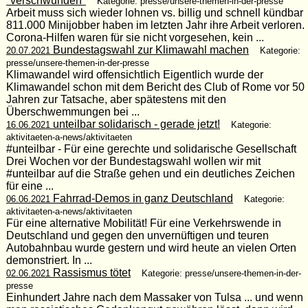
"verschwunden"
Kategorie: presse/unsere-themen-in-der-presse
Arbeit muss sich wieder lohnen vs. billig und schnell kündbar
811.000 Minijobber haben im letzten Jahr ihre Arbeit verloren.
Corona-Hilfen waren für sie nicht vorgesehen, kein ...
Bundestagswahl zur Klimawahl machen
20.07.2021
Kategorie:
presse/unsere-themen-in-der-presse
Klimawandel wird offensichtlich Eigentlich wurde der
Klimawandel schon mit dem Bericht des Club of Rome vor 50
Jahren zur Tatsache, aber spätestens mit den
Überschwemmungen bei ...
unteilbar solidarisch - gerade jetzt!
16.06.2021
Kategorie:
aktivitaeten-a-news/aktivitaeten
#unteilbar - Für eine gerechte und solidarische Gesellschaft
Drei Wochen vor der Bundestagswahl wollen wir mit
#unteilbar auf die Straße gehen und ein deutliches Zeichen
für eine ...
Fahrrad-Demos in ganz Deutschland
06.06.2021
Kategorie:
aktivitaeten-a-news/aktivitaeten
Für eine alternative Mobilität! Für eine Verkehrswende in
Deutschland und gegen den unvernüftigen und teuren
Autobahnbau wurde gestern und wird heute an vielen Orten
demonstriert. In ...
Rassismus tötet
02.06.2021
Kategorie: presse/unsere-themen-in-der-
presse
Einhundert Jahre nach dem Massaker von Tulsa ... und wenn