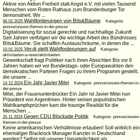
Aktive von Aktion Freiheit statt Angst e.V. mit vielen Tausend
Menschen vom Roten Rathaus zum Brandenburger Tor
demonstriert. Wir ...
Wahlforderungen von Bits&Bäume
06.02.2025
Kategorie:
presse/unsere-themen-in-der-presse
Digitalisierung für sozial gerechte und nachhaltige Zukunft
Seit Jahren verfolgen wir die wichtige Arbeit des Bündnisses
Bits&Bäume. Sie schaffen Austauschräume, in denen die ...
Ver.di stellt Wahlforderungen auf
10.01.2025
Kategorie:
aktivitaeten-a-news/aktivitaeten
Gewerkschaft fragt Politiker nach ihren Absichten Bis vor 6
Jahren haben wir vor Bundestags- oder Europawahlen den
demokratischen Parteien Fragen zu ihrem Programm gestellt,
die unsere ...
Ein Jahr Javier Milei
14.12.2024
Kategorie: presse/unsere-themen-in-
der-presse
Milei, der Frauenunterdrücker Ein Jahr ist Javier Milei nun
Präsident von Argentinien. Hinter seinen populistischen
Wahlkampfsprüchen kam die traurige Realität für die
Menschen ...
Gegen CDU Blockade Politik
25.11.2024
Kategorie: presse/unsere-
themen-in-der-presse
Keine amerikanischen Verhältnisse erlauben! Soll wirklich ein
ehemaliger Blackrock Manager Kanzler in Deutschland
werden? Selbst mit unserer Unparteilichkeit als