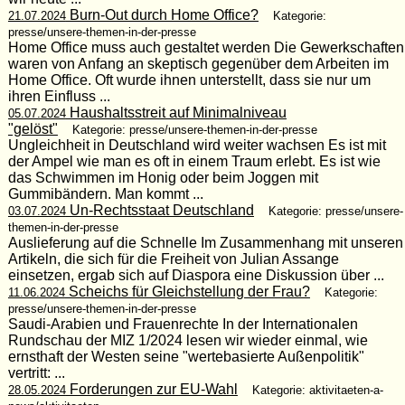
Burn-Out durch Home Office?
21.07.2024
Kategorie:
presse/unsere-themen-in-der-presse
Home Office muss auch gestaltet werden Die Gewerkschaften
waren von Anfang an skeptisch gegenüber dem Arbeiten im
Home Office. Oft wurde ihnen unterstellt, dass sie nur um
ihren Einfluss ...
Haushaltsstreit auf Minimalniveau
05.07.2024
"gelöst"
Kategorie: presse/unsere-themen-in-der-presse
Ungleichheit in Deutschland wird weiter wachsen Es ist mit
der Ampel wie man es oft in einem Traum erlebt. Es ist wie
das Schwimmen im Honig oder beim Joggen mit
Gummibändern. Man kommt ...
Un-Rechtsstaat Deutschland
03.07.2024
Kategorie: presse/unsere-
themen-in-der-presse
Auslieferung auf die Schnelle Im Zusammenhang mit unseren
Artikeln, die sich für die Freiheit von Julian Assange
einsetzen, ergab sich auf Diaspora eine Diskussion über ...
Scheichs für Gleichstellung der Frau?
11.06.2024
Kategorie:
presse/unsere-themen-in-der-presse
Saudi-Arabien und Frauenrechte In der Internationalen
Rundschau der MIZ 1/2024 lesen wir wieder einmal, wie
ernsthaft der Westen seine "wertebasierte Außenpolitik"
vertritt: ...
Forderungen zur EU-Wahl
28.05.2024
Kategorie: aktivitaeten-a-