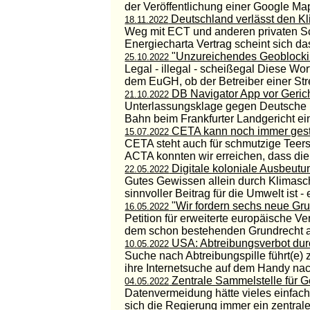
der Veröffentlichung einer Google Maps
Deutschland verlässt den Kl
18.11.2022
Weg mit ECT und anderen privaten Schi
Energiecharta Vertrag scheint sich das 
"Unzureichendes Geoblock
25.10.2022
Legal - illegal - scheißegal Diese Wor
dem EuGH, ob der Betreiber einer Stre
DB Navigator App vor Geric
21.10.2022
Unterlassungsklage gegen Deutsche 
Bahn beim Frankfurter Landgericht ein
CETA kann noch immer ges
15.07.2022
CETA steht auch für schmutzige Teer
ACTA konnten wir erreichen, dass die P
Digitale koloniale Ausbeutu
22.05.2022
Gutes Gewissen allein durch Klimaschu
sinnvoller Beitrag für die Umwelt ist - 
"Wir fordern sechs neue Gr
16.05.2022
Petition für erweiterte europäische V
dem schon bestehenden Grundrecht au
USA: Abtreibungsverbot dur
10.05.2022
Suche nach Abtreibungspille führt(e) 
ihre Internetsuche auf dem Handy nach
Zentrale Sammelstelle für 
04.05.2022
Datenvermeidung hätte vieles einfach
sich die Regierung immer ein zentrale