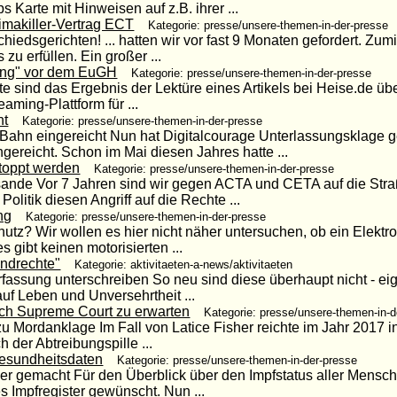
 Karte mit Hinweisen auf z.B. ihrer ...
imakiller-Vertrag ECT
Kategorie: presse/unsere-themen-in-der-presse
edsgerichten! ... hatten wir vor fast 9 Monaten gefordert. Zum
zu erfüllen. Ein großer ...
ing" vor dem EuGH
Kategorie: presse/unsere-themen-in-der-presse
te sind das Ergebnis der Lektüre eines Artikels bei Heise.de üb
aming-Plattform für ...
ht
Kategorie: presse/unsere-themen-in-der-presse
Bahn eingereicht Nun hat Digitalcourage Unterlassungsklage 
gereicht. Schon im Mai diesen Jahres hatte ...
toppt werden
Kategorie: presse/unsere-themen-in-der-presse
sande Vor 7 Jahren sind wir gegen ACTA und CETA auf die Str
olitik diesen Angriff auf die Rechte ...
ng
Kategorie: presse/unsere-themen-in-der-presse
tz? Wir wollen es hier nicht näher untersuchen, ob ein Elektro
es gibt keinen motorisierten ...
undrechte"
Kategorie: aktivitaeten-a-news/aktivitaeten
erfassung unterschreiben So neu sind diese überhaupt nicht - ei
f Leben und Unversehrtheit ...
ch Supreme Court zu erwarten
Kategorie: presse/unsere-themen-in-d
zu Mordanklage Im Fall von Latice Fisher reichte im Jahr 2017 in
 der Abtreibungspille ...
Gesundheitsdaten
Kategorie: presse/unsere-themen-in-der-presse
er gemacht Für den Überblick über den Impfstatus aller Mensc
s Impfregister gewünscht. Nun ...