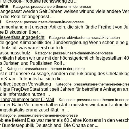
icrosoft-Produkte rechtswidrig zu ...
eine
Kategorie: presse/unsere-themen-in-der-presse
angepasst werden Seit Jahren weisen wir und viele andere Ver
 die Realität angepasst ...
d
Kategorie: presse/unsere-themen-in-der-presse
mmenhang mit unseren Artikeln, die sich für die Freiheit von J
ne Diskussion über ...
esverfassungsgericht
Kategorie: aktivitaeten-a-news/aktivitaeten
 gegen Klimapolitik der Bundesregierung Wenn schon eine grü
utz tut, was wäre erst nach der ...
fassungsschutz
Kategorie: presse/unsere-themen-in-der-presse
Artikeln haben wir uns mit der höchstgerichtlich festgestellten 4
Juristen und Publizisten Rolf ...
r
Kategorie: presse/unsere-themen-in-der-presse
as ist nicht unsere Aussage, sondern die Erklärung des Chefanklä
m Khan . Telepolis hat sich die ...
erliegt gegen Verwaltung
Kategorie: presse/unsere-themen-in-der-pre
ligte FragDenStaat stellt seit Jahren für betroffene Anfragen 
die Information nutzen ...
 Handynummer oder E-Mail
Kategorie: presse/unsere-themen-in-der-p
or der Bahn Vor einem halben Jahr mussten wir darauf aufmer
sdigitalisierung zuschlägt, in ...
Kategorie: presse/unsere-themen-in-der-presse
ebiete liefern! Das war mehr als 60 Jahre Konsens in den versc
undesrepublik Deutschland. Die Charta der ...