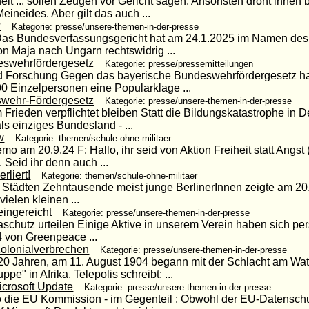
eit ... sollen Zeugen vor Gericht sagen. Ansonsten droht ihnen 
ineides. Aber gilt das auch ...
?
Kategorie: presse/unsere-themen-in-der-presse
ig Das Bundesverfassungsgericht hat am 24.1.2025 im Namen des
on Maja nach Ungarn rechtswidrig ...
swehrfördergesetz
Kategorie: presse/pressemitteilungen
und Forschung Gegen das bayerische Bundeswehrfördergesetz h
00 Einzelpersonen eine Popularklage ...
wehr-Fördergesetz
Kategorie: presse/unsere-themen-in-der-presse
Frieden verpflichtet bleiben Statt die Bildungskatastrophe in
ls einziges Bundesland - ...
w
Kategorie: themen/schule-ohne-militaer
emo am 20.9.24 F: Hallo, ihr seid von Aktion Freiheit statt Angst
 Seid ihr denn auch ...
rliert!
Kategorie: themen/schule-ohne-militaer
n Städten Zehntausende meist junge BerlinerInnen zeigte am 20.
ielen kleinen ...
eingereicht
Kategorie: presse/unsere-themen-in-der-presse
hutz urteilen Einige Aktive in unserem Verein haben sich persö
4 von Greenpeace ...
olonialverbrechen
Kategorie: presse/unsere-themen-in-der-presse
20 Jahren, am 11. August 1904 begann mit der Schlacht am Wat
" in Afrika. Telepolis schreibt: ...
icrosoft Update
Kategorie: presse/unsere-themen-in-der-presse
o die EU Kommission - im Gegenteil : Obwohl der EU-Datensch