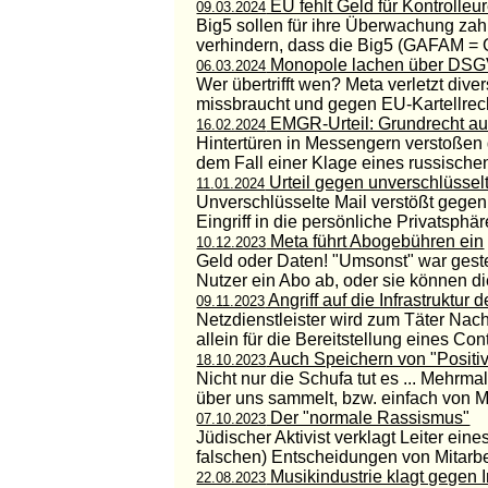
EU fehlt Geld für Kontrolleu
09.03.2024
Big5 sollen für ihre Überwachung zahle
verhindern, dass die Big5 (GAFAM = G
Monopole lachen über DS
06.03.2024
Wer übertrifft wen? Meta verletzt di
missbraucht und gegen EU-Kartellrech
EMGR-Urteil: Grundrecht au
16.02.2024
Hintertüren in Messengern verstoßen
dem Fall einer Klage eines russische
Urteil gegen unverschlüssel
11.01.2024
Unverschlüsselte Mail verstößt gegen
Eingriff in die persönliche Privatsphäre
Meta führt Abogebühren ein
10.12.2023
Geld oder Daten! "Umsonst" war gest
Nutzer ein Abo ab, oder sie können die
Angriff auf die Infrastruktur d
09.11.2023
Netzdienstleister wird zum Täter Nach
allein für die Bereitstellung eines Con
Auch Speichern von "Positi
18.10.2023
Nicht nur die Schufa tut es ... Mehrm
über uns sammelt, bzw. einfach von Mo
Der "normale Rassismus"
07.10.2023
Jüdischer Aktivist verklagt Leiter ei
falschen) Entscheidungen von Mitarbe
Musikindustrie klagt gegen I
22.08.2023