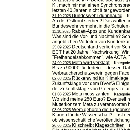
04.11.2025
KI, mach mir mal einen Synchronsprech
letzten 40 Jahren nicht älter geworden i
Bundeswehr dünnhäutig
31.10.2025
K
An der Ostfront sterben? Das wollen 
Bundeswehr vermehrt in die Schulen g
Rabatt-Apps und Kundenkar
11.10.2025
Was sind die Vor- und Nachteile? Sch
angeblichen Vorteilen von Kundenkarte
Deutschland verliert vor Sch
25.09.2025
ECT hat 20 Jahre "Nachwirkung" Wir 
"Freihandelsabkommen", wie ACTA, TT
Meta wird verklagt
24.09.2025
Kategorie
Bis zu 9000€ für Jede/n ... dessen D
Verbraucherschutzverein gegen Faceboo
Rückenwind für Klimaklage
02.08.2025
Zukunftsklage vor dem BVerfG Einige
der Zukunftsklage von Greenpeace an
Meta muss zahlen
01.08.2025
Kategorie
Wo sind meine 250 Euro? Eventuell h
Mutterkonzern Meta zu verantworten h
Wem gehören die Ergebniss
03.06.2025
Klauen für die Wissenschaft? ... ist d
ob wissenschaftliche Veröffentlichunge
KI schreibt Klageschriften
26.05.2025