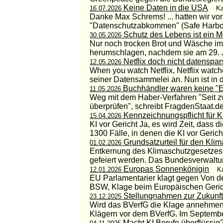
Keine Daten in die USA
16.07.2026
Ka
Danke Max Schrems! ... hatten wir vor
"Datenschutzabkommen" (Safe Harbour
Schutz des Lebens ist ein 
30.05.2026
Nur noch trocken Brot und Wäsche i
herumschlagen, nachdem sie am 29. J
Netflix doch nicht datenspa
12.05.2026
When you watch Netflix, Netflix watch
seiner Datensammelei an. Nun ist in d
Buchhändler waren keine "E
11.05.2026
Weg mit dem Haber-Verfahren "Seit z
überprüfen", schreibt FragdenStaat.de
Kennzeichnungspflicht für 
15.04.2026
KI vor Gericht Ja, es wird Zeit, dass d
1300 Fälle, in denen die KI vor Gericht 
Grundsatzurteil für den Kli
01.02.2026
Entkernung des Klimaschutzgesetzes i
gefeiert werden. Das Bundesverwaltungs
Europas Sonnenkönigin
12.01.2026
K
EU Parlamentarier klagt gegen Von de
BSW, Klage beim Europäischen Gerich
Stellungnahmen zur Zukunf
23.12.2025
Wird das BVerfG die Klage annehmen?
Klägern vor dem BVerfG. Im Septembe
Macht KI Berufe überflüssig