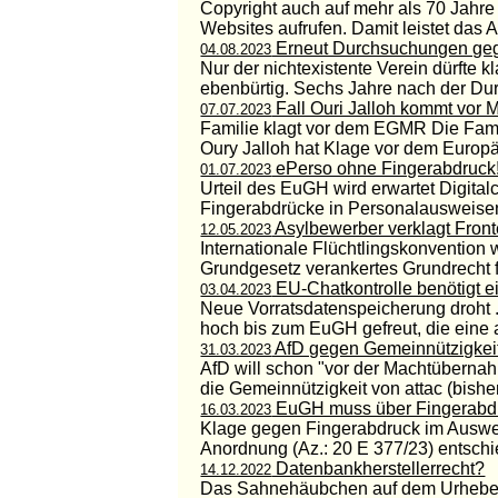
Copyright auch auf mehr als 70 Jahre 
Websites aufrufen. Damit leistet das A
Erneut Durchsuchungen geg
04.08.2023
Nur der nichtexistente Verein dürfte
ebenbürtig. Sechs Jahre nach der Du
Fall Ouri Jalloh kommt vor 
07.07.2023
Familie klagt vor dem EGMR Die Fami
Oury Jalloh hat Klage vor dem Europäi
ePerso ohne Fingerabdruck
01.07.2023
Urteil des EuGH wird erwartet Digita
Fingerabdrücke in Personalausweisen
Asylbewerber verklagt Fron
12.05.2023
Internationale Flüchtlingskonvention w
Grundgesetz verankertes Grundrecht fü
EU-Chatkontrolle benötigt 
03.04.2023
Neue Vorratsdatenspeicherung droht .
hoch bis zum EuGH gefreut, die eine 
AfD gegen Gemeinnützigkeit
31.03.2023
AfD will schon "vor der Machtübern
die Gemeinnützigkeit von attac (bisher)
EuGH muss über Fingerabdr
16.03.2023
Klage gegen Fingerabdruck im Ausweis
Anordnung (Az.: 20 E 377/23) entschie
Datenbankherstellerrecht?
14.12.2022
Das Sahnehäubchen auf dem Urheberr