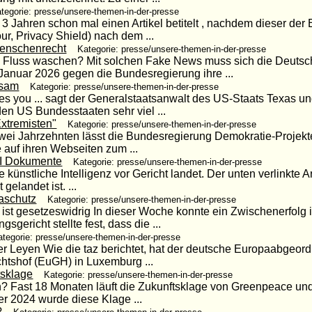
tegorie: presse/unsere-themen-in-der-presse
 3 Jahren schon mal einen Artikel betitelt , nachdem dieser der
, Privacy Shield) nach dem ...
Menschenrecht
Kategorie: presse/unsere-themen-in-der-presse
m Fluss waschen? Mit solchen Fake News muss sich die Deutsc
anuar 2026 gegen die Bundesregierung ihre ...
rsam
Kategorie: presse/unsere-themen-in-der-presse
es you ... sagt der Generalstaatsanwalt des US-Staats Texas un
en US Bundesstaaten sehr viel ...
xtremisten"
Kategorie: presse/unsere-themen-in-der-presse
wei Jahrzehnten lässt die Bundesregierung Demokratie-Projek
 auf ihren Webseiten zum ...
KI Dokumente
Kategorie: presse/unsere-themen-in-der-presse
ie künstliche Intelligenz vor Gericht landet. Der unten verlinkte A
gelandet ist. ...
maschutz
Kategorie: presse/unsere-themen-in-der-presse
st gesetzeswidrig In dieser Woche konnte ein Zwischenerfolg i
gericht stellte fest, dass die ...
ategorie: presse/unsere-themen-in-der-presse
r Leyen Wie die taz berichtet, hat der deutsche Europaabgeor
tshof (EuGH) in Luxemburg ...
tsklage
Kategorie: presse/unsere-themen-in-der-presse
 Fast 18 Monaten läuft die Zukunftsklage von Greenpeace und
r 2024 wurde diese Klage ...
?