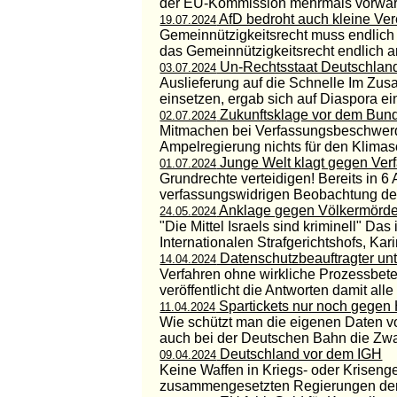
der EU-Kommission mehrmals vorwarf M
AfD bedroht auch kleine Ver
19.07.2024
Gemeinnützigkeitsrecht muss endlich 
das Gemeinnützigkeitsrecht endlich an
Un-Rechtsstaat Deutschlan
03.07.2024
Auslieferung auf die Schnelle Im Zusa
einsetzen, ergab sich auf Diaspora ei
Zukunftsklage vor dem Bund
02.07.2024
Mitmachen bei Verfassungsbeschwerde
Ampelregierung nichts für den Klimasch
Junge Welt klagt gegen Ver
01.07.2024
Grundrechte verteidigen! Bereits in 6 
verfassungswidrigen Beobachtung des 
Anklage gegen Völkermörde
24.05.2024
"Die Mittel Israels sind kriminell" D
Internationalen Strafgerichtshofs, Kari
Datenschutzbeauftragter unt
14.04.2024
Verfahren ohne wirkliche Prozessbetei
veröffentlicht die Antworten damit alle 
Spartickets nur noch gegen
11.04.2024
Wie schützt man die eigenen Daten v
auch bei der Deutschen Bahn die Zwang
Deutschland vor dem IGH
09.04.2024
Keine Waffen in Kriegs- oder Kriseng
zusammengesetzten Regierungen der B