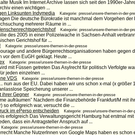
alte Musik Im Internet Archive lassen sich seit den 1990er-Jahr
rchiv einen wichtigen ...
en Linksunten Indymedia
Kategorie: presse/unsere-themen-in-der-pr
 klagen Die deutsche Bürokratie ist manchmal dem Vorgehen der
rchsuchung mehrerer Räume in ...
Menschenrechtsgerichtshof
Kategorie: presse/unsere-themen-in-der-pr
lie des 2005 in einer Polizeiwache in Sachsen-Anhalt verbran
schen Gerichtshof für ...
!
Kategorie: presse/unsere-themen-in-der-presse
lcourage und andere Bürgerrechtsorganisationen haben gegen die
 vor dem EuGH geklagt. Heute ...
tex
Kategorie: presse/unsere-themen-in-der-presse
ird mit Füssen getreten Das Asylrecht für politisch Verfolgte wa
r jeden einzelnen ...
eine VDS
Kategorie: presse/unsere-themen-in-der-presse
.. nun aus der EU. Dabei haben wir uns schon x-mal (x größer 1
anlasslose Speicherung unserer ...
 ihrer Gegner
Kategorie: presse/unsere-themen-in-der-presse
ahme aufräumen" Nachdem die Finanzbehörde Frankfurt/M mit i
 so erfolgreich war, versucht die ...
uck im ePerso entscheiden
Kategorie: presse/unsere-themen-in-der-
 erfolgreich Das Verwaltungsgericht Hamburg hat erstmal mit 
den, dass ein Antragsteller Anspruch auf ...
Kategorie: presse/unsere-themen-in-der-presse
echt Manche NutzerInnen von Google Maps haben es schon er