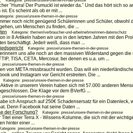
Kategorie: presse/unsere-themen-in-der-presse
er "Hurra! Der Pumuckl ist wieder da." Und das hört sich so an
st. Es scheint als ob er mit ...
ategorie: presse/unsere-themen-in-der-presse
immer noch nicht genügend Schülerinnen und Schüler, obwohl die
ehen, um Menschen zu finden, die ...
ten
Kategorie: themen/verbraucher-und-arbeitnehmerinnen-datenschutz
on in 8 Artikeln haben wir uns in den letzten Jahren mit den P
n beschäftigt. Jede/r weiß, dass man ...
iedsgericht
Kategorie: presse/unsere-themen-in-der-presse
erinnern uns alle noch an den massiven Widerstand gegen di
IP, TISA, CETA, Mercosur, bei denen es u.a. um ...
: presse/unsere-themen-in-der-presse
aten von META missbraucht wurden. Das will ein niederländisch
k und Instagram vor Gericht erstreiten. Die ...
Kategorie: presse/unsere-themen-in-der-presse
 Aktive in unserem Verein haben sich mit 57.000 anderen Mens
geschlossen. Die Klage vor dem BVerfG ...
: presse/unsere-themen-in-der-presse
abe ich Anspruch auf 250€ Schadensersatz für ein Datenleck,
at. Denn Facebook hat seine Daten ...
e der Forschung?
Kategorie: presse/unsere-themen-in-der-presse
er Titel einer Terra X - Wissens-Kolumne, die sich mit der wichtig
n hinter einer ...
Kategorie: presse/unsere-themen-in-der-presse