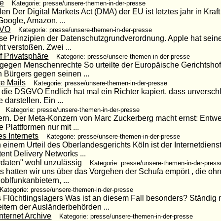
re
Kategorie: presse/unsere-themen-in-der-presse
n Der Digital Markets Act (DMA) der EU ist letztes jahr in Kraft 
oogle, Amazon, ...
GVO
Kategorie: presse/unsere-themen-in-der-presse
verse Prinzipien der Datenschutzgrundverordnung. Apple hat sei
t verstoßen. Zwei ...
f Privatsphäre
Kategorie: presse/unsere-themen-in-der-presse
 gegen Menschenrechte So urteilte der Europäische Gerichtshof
n Bürgers gegen seinen ...
te Mails
Kategorie: presse/unsere-themen-in-der-presse
 die DSGVO Endlich hat mal ein Richter kapiert, dass unverschl
 darstellen. Ein ...
Kategorie: presse/unsere-themen-in-der-presse
ern. Der Meta-Konzern von Marc Zuckerberg macht ernst: Entwe
 Plattformen nur mit ...
es Internets
Kategorie: presse/unsere-themen-in-der-presse
 einem Urteil des Oberlandesgerichts Köln ist der Internetdienst
tent Delivery Networks ...
vdaten" wohl unzulässig
Kategorie: presse/unsere-themen-in-der-press
als hatten wir uns über das Vorgehen der Schufa empört , die o
blfunkanbietern, ...
Kategorie: presse/unsere-themen-in-der-presse
nes Flüchtlingslagers Was ist an diesem Fall besonders? Ständig 
itern der Ausländerbehörden ...
nternet Archive
Kategorie: presse/unsere-themen-in-der-presse