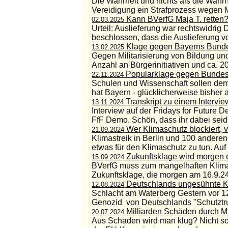
Die Wahrheit und nichts als die Wahrh
Vereidigung ein Strafprozess wegen Me
Kann BVerfG Maja T. retten
02.03.2025
Urteil: Auslieferung war rechtswidr
beschlossen, dass die Auslieferung v
Klage gegen Bayerns Bunde
13.02.2025
Gegen Militarisierung von Bildung 
Anzahl an Bürgerinitiativen und ca. 2
Popularklage gegen Bundes
22.11.2024
Schulen und Wissenschaft sollen dem 
hat Bayern - glücklicherweise bisher a
Transkript zu einem Intervie
13.11.2024
Interview auf der Fridays for Future D
FfF Demo. Schön, dass ihr dabei seid.
Wer Klimaschutz blockiert, ve
21.09.2024
Klimastreik in Berlin und 100 andere
etwas für den Klimaschutz zu tun. Auf v
Zukunftsklage wird morgen 
15.09.2024
BVerfG muss zum mangelhaften Klimasc
Zukunftsklage, die morgen am 16.9.2
Deutschlands ungesühnte K
12.08.2024
Schlacht am Waterberg Gestern vor 1
Genozid von Deutschlands "Schutztruppe
Milliarden Schäden durch M
20.07.2024
Aus Schaden wird man klug? Nicht s