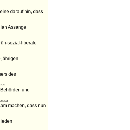
eine darauf hin, dass
ulian Assange
n-sozial-liberale
0-jährigen
gers des
sse
an Behörden und
resse
ksam machen, dass nun
hieden