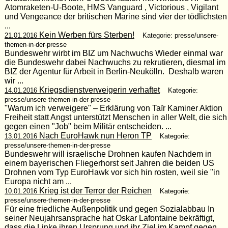
Atomraketen-U-Boote, HMS Vanguard , Victorious , Vigilant
und Vengeance der britischen Marine sind vier der tödlichsten
...
Kein Werben fürs Sterben!
21.01.2016
Kategorie: presse/unsere-
themen-in-der-presse
Bundeswehr wirbt im BIZ um Nachwuchs Wieder einmal war
die Bundeswehr dabei Nachwuchs zu rekrutieren, diesmal im
BIZ der Agentur für Arbeit in Berlin-Neukölln. Deshalb waren
wir ...
Kriegsdienstverweigerin verhaftet
14.01.2016
Kategorie:
presse/unsere-themen-in-der-presse
"Warum ich verweigere" – Erklärung von Taïr Kaminer Aktion
Freiheit statt Angst unterstützt Menschen in aller Welt, die sich
gegen einen "Job" beim Militär entscheiden. ...
Nach EuroHawk nun Heron TP
13.01.2016
Kategorie:
presse/unsere-themen-in-der-presse
Bundeswehr will israelische Drohnen kaufen Nachdem in
einem bayerischen Fliegerhorst seit Jahren die beiden US
Drohnen vom Typ EuroHawk vor sich hin rosten, weil sie "in
Europa nicht am ...
Krieg ist der Terror der Reichen
10.01.2016
Kategorie:
presse/unsere-themen-in-der-presse
Für eine friedliche Außenpolitik und gegen Sozialabbau In
seiner Neujahrsansprache hat Oskar Lafontaine bekräftigt,
dass die Linke ihren Ursprung und ihr Ziel im Kampf gegen