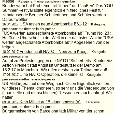
Messe
Kategorie: themen/schule-ohne-militaer
Bundeswehr hat Probleme mit "innen" und "außen" Das YOU
Summer Festival sollte eigentlich ein friedliches Fest für
zehntausende Berliner Schülerinnen und Schüler werden.
Darauf wollten ...
USA testen neue Atombombe B61-12
16.04.2017
Kategorie:
presse/unsere-themen-in-der-presse
"USA werfen ausgeschaltete Atombombe ab" Trump No. 23 :
Heißt die Überschrift in der Welt in der nächsten Woche "USA
werfen angeschaltete Atombombe ab"? Abgesehen von der
irrigen ...
Frieden statt NATO – Nein zum Krieg!
18.02.2017
Kategorie:
presse/newsletter
Aufruf zu Protesten gegen die NATO "Sicherheits"-Konferenz
Aktion Freiheit statt Angst ist Unterstützer der Demo am
18.2.17 in München . Wir rufen deshalb zur Teilnahme auf! ...
Eine NATO Operation, die keine ist
17.01.2017
Kategorie:
presse/unsere-themen-in-der-presse
US-Militärgerät auf dem Weg nach Osten Eigentlich wollten
wir dieses Thema ignorieren, so sehr uns die Vergeudung von
(finanzielle und menschlichen) Ressourcen auch aufregt. Wir
hatten ...
Kein Militär auf Bildungsmesse(n)!
09.01.2017
Kategorie:
presse/unsere-themen-in-der-presse
Bürgermeisterin von Barcelona lädt Militär von der schon