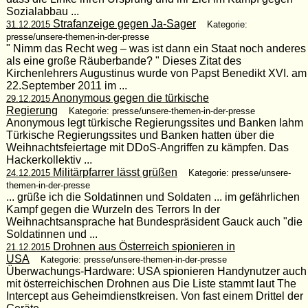
Sozialabbau ...
Strafanzeige gegen Ja-Sager
31.12.2015
Kategorie:
presse/unsere-themen-in-der-presse
" Nimm das Recht weg – was ist dann ein Staat noch anderes
als eine große Räuberbande? " Dieses Zitat des
Kirchenlehrers Augustinus wurde von Papst Benedikt XVI. am
22.September 2011 im ...
Anonymous gegen die türkische
29.12.2015
Regierung
Kategorie: presse/unsere-themen-in-der-presse
Anonymous legt türkische Regierungssites und Banken lahm
Türkische Regierungssites und Banken hatten über die
Weihnachtsfeiertage mit DDoS-Angriffen zu kämpfen. Das
Hackerkollektiv ...
Militärpfarrer lässt grüßen
24.12.2015
Kategorie: presse/unsere-
themen-in-der-presse
... grüße ich die Soldatinnen und Soldaten ... im gefährlichen
Kampf gegen die Wurzeln des Terrors In der
Weihnachtsansprache hat Bundespräsident Gauck auch "die
Soldatinnen und ...
Drohnen aus Österreich spionieren in
21.12.2015
USA
Kategorie: presse/unsere-themen-in-der-presse
Überwachungs-Hardware: USA spionieren Handynutzer auch
mit österreichischen Drohnen aus Die Liste stammt laut The
Intercept aus Geheimdienstkreisen. Von fast einem Drittel der