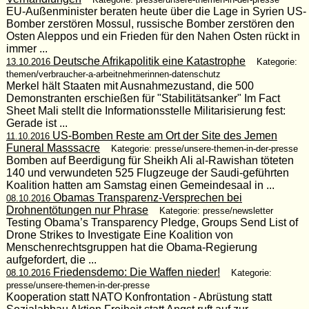
EU-Außenminister beraten heute über die Lage in Syrien US-
Bomber zerstören Mossul, russische Bomber zerstören den
Osten Aleppos und ein Frieden für den Nahen Osten rückt in
immer ...
Deutsche Afrikapolitik eine Katastrophe
13.10.2016
Kategorie:
themen/verbraucher-a-arbeitnehmerinnen-datenschutz
Merkel hält Staaten mit Ausnahmezustand, die 500
Demonstranten erschießen für "Stabilitätsanker" Im Fact
Sheet Mali stellt die Informationsstelle Militarisierung fest:
Gerade ist ...
US-Bomben Reste am Ort der Site des Jemen
11.10.2016
Funeral Masssacre
Kategorie: presse/unsere-themen-in-der-presse
Bomben auf Beerdigung für Sheikh Ali al-Rawishan töteten
140 und verwundeten 525 Flugzeuge der Saudi-geführten
Koalition hatten am Samstag einen Gemeindesaal in ...
Obamas Transparenz-Versprechen bei
08.10.2016
Drohnentötungen nur Phrase
Kategorie: presse/newsletter
Testing Obama’s Transparency Pledge, Groups Send List of
Drone Strikes to Investigate Eine Koalition von
Menschenrechtsgruppen hat die Obama-Regierung
aufgefordert, die ...
Friedensdemo: Die Waffen nieder!
08.10.2016
Kategorie:
presse/unsere-themen-in-der-presse
Kooperation statt NATO Konfrontation - Abrüstung statt