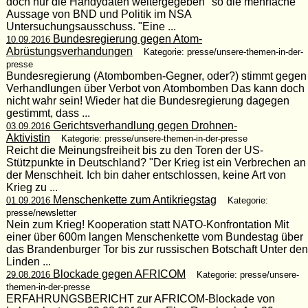
doch nur die Handydaten weitergegeben" so die mehrfache
Aussage von BND und Politik im NSA
Untersuchungsausschuss. "Eine ...
Bundesregierung gegen Atom-
10.09.2016
Abrüstungsverhandungen
Kategorie: presse/unsere-themen-in-der-
presse
Bundesregierung (Atombomben-Gegner, oder?) stimmt gegen
Verhandlungen über Verbot von Atombomben Das kann doch
nicht wahr sein! Wieder hat die Bundesregierung dagegen
gestimmt, dass ...
Gerichtsverhandlung gegen Drohnen-
03.09.2016
Aktivistin
Kategorie: presse/unsere-themen-in-der-presse
Reicht die Meinungsfreiheit bis zu den Toren der US-
Stützpunkte in Deutschland? "Der Krieg ist ein Verbrechen an
der Menschheit. Ich bin daher entschlossen, keine Art von
Krieg zu ...
Menschenkette zum Antikriegstag
01.09.2016
Kategorie:
presse/newsletter
Nein zum Krieg! Kooperation statt NATO-Konfrontation Mit
einer über 600m langen Menschenkette vom Bundestag über
das Brandenburger Tor bis zur russischen Botschaft Unter den
Linden ...
Blockade gegen AFRICOM
29.08.2016
Kategorie: presse/unsere-
themen-in-der-presse
ERFAHRUNGSBERICHT zur AFRICOM-Blockade von