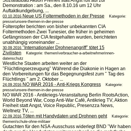
Sozialabbau Aktion Freiheit statt Angst ruft auf zur
Demonstration : am Sa., den 8.10.16 um 12 Uhr
Auftaktkundgebung, ...
Neue US Foltermethoden in der Presse
03.10.2016
Kategorie:
presse/unsere-themen-in-der-presse
Folteropfer berichten von bisher unbekannten CIA
Foltermethoden Zwei Tunesier, die früher in geheimen
Gefängnissen der CIA festgehalten wurden, berichteten
unabhängig voneinander ...
"Internationaler Drohnenangriff" tötet 15
30.09.2016
Zivilisten
Kategorie: themen/verbraucher-a-arbeitnehmerinnen-
datenschutz
Westliche Staaten arbeiten weiter an der
"Flüchtlingserzeugung" Während die Diakonie in Hagen an
den Vorbereitungen für das Begegnungsfest zum " Tag des
Flüchtlings " am 2. Oktober ...
NO WAR 2016 - Anti-Kriegs Kongress
24.09.2016
Kategorie:
presse/unsere-themen-in-der-presse
NO WAR 2016 - Antikriegs-Veranstaltung Berlin RootsAction,
World Beyond War, Coop Anti-War Café, Antikrieg TV, Aktion
Freiheit statt Angst, Voice Republic, Presenzza News,
Weltnetz TV, ...
Töten mit Handydaten und Drohnen geht
22.09.2016
Kategorie:
themen/schule-ohne-militaer
Gutachten für den NSA-Ausschuss widerlegt BND "Wir haben