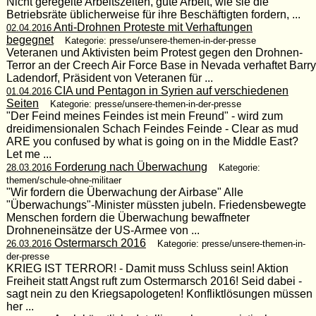
Nicht geregelte Arbeitszeiten, gute Arbeit, wie sie die
Betriebsräte üblicherweise für ihre Beschäftigten fordern, ...
Anti-Drohnen Proteste mit Verhaftungen
02.04.2016
begegnet
Kategorie: presse/unsere-themen-in-der-presse
Veteranen und Aktivisten beim Protest gegen den Drohnen-
Terror an der Creech Air Force Base in Nevada verhaftet Barry
Ladendorf, Präsident von Veteranen für ...
CIA und Pentagon in Syrien auf verschiedenen
01.04.2016
Seiten
Kategorie: presse/unsere-themen-in-der-presse
"Der Feind meines Feindes ist mein Freund" - wird zum
dreidimensionalen Schach Feindes Feinde - Clear as mud
ARE you confused by what is going on in the Middle East?
Let me ...
Forderung nach Überwachung
28.03.2016
Kategorie:
themen/schule-ohne-militaer
"Wir fordern die Überwachung der Airbase" Alle
"Überwachungs"-Minister müssten jubeln. Friedensbewegte
Menschen fordern die Überwachung bewaffneter
Drohneneinsätze der US-Armee von ...
Ostermarsch 2016
26.03.2016
Kategorie: presse/unsere-themen-in-
der-presse
KRIEG IST TERROR! - Damit muss Schluss sein! Aktion
Freiheit statt Angst ruft zum Ostermarsch 2016! Seid dabei -
sagt nein zu den Kriegsapologeten! Konfliktlösungen müssen
her ...