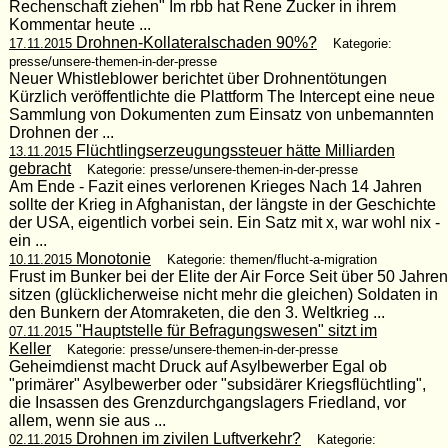
Rechenschaft ziehen" Im rbb hat Rene Zucker in ihrem
Kommentar heute ...
Drohnen-Kollateralschaden 90%?
17.11.2015
Kategorie:
presse/unsere-themen-in-der-presse
Neuer Whistleblower berichtet über Drohnentötungen
Kürzlich veröffentlichte die Plattform The Intercept eine neue
Sammlung von Dokumenten zum Einsatz von unbemannten
Drohnen der ...
Flüchtlingserzeugungssteuer hätte Milliarden
13.11.2015
gebracht
Kategorie: presse/unsere-themen-in-der-presse
Am Ende - Fazit eines verlorenen Krieges Nach 14 Jahren
sollte der Krieg in Afghanistan, der längste in der Geschichte
der USA, eigentlich vorbei sein. Ein Satz mit x, war wohl nix -
ein ...
Monotonie
10.11.2015
Kategorie: themen/flucht-a-migration
Frust im Bunker bei der Elite der Air Force Seit über 50 Jahren
sitzen (glücklicherweise nicht mehr die gleichen) Soldaten in
den Bunkern der Atomraketen, die den 3. Weltkrieg ...
"Hauptstelle für Befragungswesen" sitzt im
07.11.2015
Keller
Kategorie: presse/unsere-themen-in-der-presse
Geheimdienst macht Druck auf Asylbewerber Egal ob
"primärer" Asylbewerber oder "subsidärer Kriegsflüchtling",
die Insassen des Grenzdurchgangslagers Friedland, vor
allem, wenn sie aus ...
Drohnen im zivilen Luftverkehr?
02.11.2015
Kategorie: