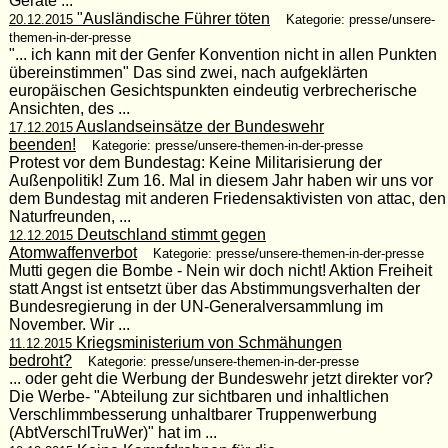
Geräte ...
"Ausländische Führer töten
20.12.2015
Kategorie: presse/unsere-
themen-in-der-presse
"... ich kann mit der Genfer Konvention nicht in allen Punkten
übereinstimmen" Das sind zwei, nach aufgeklärten
europäischen Gesichtspunkten eindeutig verbrecherische
Ansichten, des ...
Auslandseinsätze der Bundeswehr
17.12.2015
beenden!
Kategorie: presse/unsere-themen-in-der-presse
Protest vor dem Bundestag: Keine Militarisierung der
Außenpolitik! Zum 16. Mal in diesem Jahr haben wir uns vor
dem Bundestag mit anderen Friedensaktivisten von attac, den
Naturfreunden, ...
Deutschland stimmt gegen
12.12.2015
Atomwaffenverbot
Kategorie: presse/unsere-themen-in-der-presse
Mutti gegen die Bombe - Nein wir doch nicht! Aktion Freiheit
statt Angst ist entsetzt über das Abstimmungsverhalten der
Bundesregierung in der UN-Generalversammlung im
November. Wir ...
Kriegsministerium von Schmähungen
11.12.2015
bedroht?
Kategorie: presse/unsere-themen-in-der-presse
... oder geht die Werbung der Bundeswehr jetzt direkter vor?
Die Werbe- "Abteilung zur sichtbaren und inhaltlichen
Verschlimmbesserung unhaltbarer Truppenwerbung
(AbtVerschlTruWer)" hat im ...