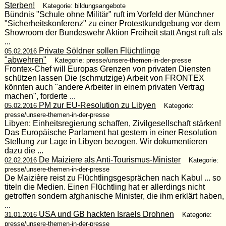
Sterben!
Kategorie: bildungsangebote
Bündnis "Schule ohne Militär" ruft im Vorfeld der Münchner
"Sicherheitskonferenz" zu einer Protestkundgebung vor dem
Showroom der Bundeswehr Aktion Freiheit statt Angst ruft als
...
Private Söldner sollen Flüchtlinge
05.02.2016
"abwehren"
Kategorie: presse/unsere-themen-in-der-presse
Frontex-Chef will Europas Grenzen von privaten Diensten
schützen lassen Die (schmutzige) Arbeit von FRONTEX
könnten auch "andere Arbeiter in einem privaten Vertrag
machen", forderte ...
PM zur EU-Resolution zu Libyen
05.02.2016
Kategorie:
presse/unsere-themen-in-der-presse
Libyen: Einheitsregierung schaffen, Zivilgesellschaft stärken!
Das Europäische Parlament hat gestern in einer Resolution
Stellung zur Lage in Libyen bezogen. Wir dokumentieren
dazu die ...
De Maiziere als Anti-Tourismus-Minister
02.02.2016
Kategorie:
presse/unsere-themen-in-der-presse
De Maizière reist zu Flüchtlingsgesprächen nach Kabul ... so
titeln die Medien. Einen Flüchtling hat er allerdings nicht
getroffen sondern afghanische Minister, die ihm erklärt haben,
...
USA und GB hackten Israels Drohnen
31.01.2016
Kategorie:
presse/unsere-themen-in-der-presse