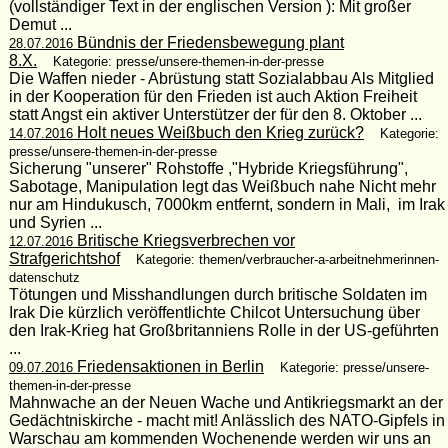
(vollständiger Text in der englischen Version ): Mit großer
Demut ...
Bündnis der Friedensbewegung plant
28.07.2016
8.X.
Kategorie: presse/unsere-themen-in-der-presse
Die Waffen nieder - Abrüstung statt Sozialabbau Als Mitglied
in der Kooperation für den Frieden ist auch Aktion Freiheit
statt Angst ein aktiver Unterstützer der für den 8. Oktober ...
Holt neues Weißbuch den Krieg zurück?
14.07.2016
Kategorie:
presse/unsere-themen-in-der-presse
Sicherung "unserer" Rohstoffe ,"Hybride Kriegsführung",
Sabotage, Manipulation legt das Weißbuch nahe Nicht mehr
nur am Hindukusch, 7000km entfernt, sondern in Mali, im Irak
und Syrien ...
Britische Kriegsverbrechen vor
12.07.2016
Strafgerichtshof
Kategorie: themen/verbraucher-a-arbeitnehmerinnen-
datenschutz
Tötungen und Misshandlungen durch britische Soldaten im
Irak Die kürzlich veröffentlichte Chilcot Untersuchung über
den Irak-Krieg hat Großbritanniens Rolle in der US-geführten
...
Friedensaktionen in Berlin
09.07.2016
Kategorie: presse/unsere-
themen-in-der-presse
Mahnwache an der Neuen Wache und Antikriegsmarkt an der
Gedächtniskirche - macht mit! Anlässlich des NATO-Gipfels in
Warschau am kommenden Wochenende werden wir uns an