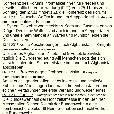
Konferenz des Forums InformatikerInnen für Frieden und
gesellschaftliche Verantwortung (FIfF) Vom 25.11. bis zum
Sonntag, den 27.11. findet z.Zt. die Konferenz des Forums ...
Deutsche Waffen in und um Aleppo dabei
24.11.2016
Kategorie:
presse/unsere-themen-in-der-presse
In Syrien: Gewehre von Heckler & Koch und Gasmasken von
Dräger Deutsche Waffen sind auch in und um Aleppo dabei
und unter einem Mangel an Waffen und Munition leiden die
Dschihadisten ...
Keine Abschiebungen nach Afghanistan!
13.11.2016
Kategorie:
presse/unsere-themen-in-der-presse
Unsicheres Afghanistan: 4 Tote und 9 Verletzte Zivilisten
täglich Die Bundesregierung will Menschen trotz der sich
verschlechternden Sicherheitslage im Land nach Afghanistan
abschieben. ...
Prozess gegen Drohnenaktivistin
06.11.2016
Kategorie:
themen/schule-ohne-militaer
Amtsgericht ignoriert öffentliches Interesse und schließt
Zuhörer aus Vor 2 Tagen fand nach dreieinhalb Jahren und
etlichen Vertagungen die erste Verhandlung wegen eines ...
Familie
05.11.2016
Kategorie: presse/unsere-themen-in-der-presse
Die Bundeswehr auf der Hochzeitsmesse in den Berliner
Messehallen Starten Sie mit der Bundeswehr in eine
bombensichere Zukunft! Nein, Sie haben sich nicht verhört -
die Bundeswehr ...