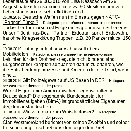
Lebenslaute am 29.08.2016 von Elsa Rassbach Am 29.
August habe ich zusammen mit etwa 80 Musikerinnen von
Lebenslaute an der sehr effektiven und ...
Deutsche Waffen nun im Einsatz gegen NATO-
25.08.2016
"Partner" Türkei?
Kategorie: presse/unsere-themen-in-der-presse
Türkischer Einmarsch ist Folge eines grandiosen Scheiterns
Unser Flüchtlings-Deal "Partner" Erdogan, sprich Erdowahn,
hat ohne Kriegserklärung Truppen, z.Zt. 20 Panzer mit ca. 150
...
Tötungsbefehl unverschlüsselt übers
10.08.2016
Mobiltelefon
Kategorie: presse/unsere-themen-in-der-presse
Leitlinien für den Drohnenkrieg, die nicht bindend sind
Bürgerrechtler kämpfen seit Jahren darum zu erfahren, wie
die Entscheidungsprozesse und Kriterien definiert sind, wenn
eine ...
Gilt Polizeigewalt auf US Basen in DE?
08.08.2016
Kategorie:
presse/unsere-themen-in-der-presse
Wer ist Eigentümer Amerikanischer Liegenschaften in
Deutschland? Die sogenannte Bundesanstalt für
Immobilienaufgaben (BImA) ist grundsätzlicher Eigentümer
der, den ausländischen ...
Wie wird man zum Whistleblower?
01.08.2016
Kategorie:
presse/unsere-themen-in-der-presse
Cian Westmoreland berichtet von seinen Zweifeln und seiner
Entscheidung Er schrieb uns den folgenden Brief