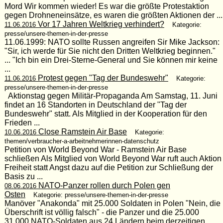
Mord Wir kommen wieder! Es war die größte Protestaktion
gegen Drohneneinsätze, es waren die größten Aktionen der ...
Vor 17 Jahren Weltkrieg verhindert?
11.06.2016
Kategorie:
presse/unsere-themen-in-der-presse
11.06.1999: NATO sollte Russen angreifen Sir Mike Jackson:
"Sir, ich werde für Sie nicht den Dritten Weltkrieg beginnen."
... "Ich bin ein Drei-Sterne-General und Sie können mir keine
...
Protest gegen "Tag der Bundeswehr"
11.06.2016
Kategorie:
presse/unsere-themen-in-der-presse
Aktionstag gegen Militär-Propaganda Am Samstag, 11. Juni
findet an 16 Standorten in Deutschland der "Tag der
Bundeswehr" statt. Als Mitglied in der Kooperation für den
Frieden ...
Close Ramstein Air Base
10.06.2016
Kategorie:
themen/verbraucher-a-arbeitnehmerinnen-datenschutz
Petition von World Beyond War - Ramstein Air Base
schließen Als Mitglied von World Beyond War ruft auch Aktion
Freiheit statt Angst dazu auf die Petition zur Schließung der
Basis zu ...
NATO-Panzer rollen durch Polen gen
08.06.2016
Osten
Kategorie: presse/unsere-themen-in-der-presse
Manöver "Anakonda" mit 25.000 Soldaten in Polen "Nein, die
Überschrift ist völlig falsch" - die Panzer und die 25.000
31.000 NATO-Soldaten aus 24 Ländern beim derzeitigen