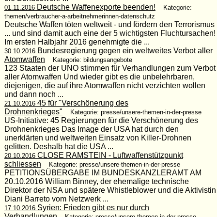
Deutsche Waffenexporte beenden!
01.11.2016
Kategorie:
themen/verbraucher-a-arbeitnehmerinnen-datenschutz
Deutsche Waffen töten weltweit - und fördern den Terrorismus
... und sind damit auch eine der 5 wichtigsten Fluchtursachen!
Im ersten Halbjahr 2016 genehmigte die ...
Bundesregierung gegen ein weltweites Verbot aller
30.10.2016
Atomwaffen
Kategorie: bildungsangebote
123 Staaten der UNO stimmen für Verhandlungen zum Verbot
aller Atomwaffen Und wieder gibt es die unbelehrbaren,
diejenigen, die auf ihre Atomwaffen nicht verzichten wollen
und dann noch ...
45 für "Verschönerung des
21.10.2016
Drohnenkrieges"
Kategorie: presse/unsere-themen-in-der-presse
US-Initiative: 45 Regierungen für die Verschönerung des
Drohnenkrieges Das Image der USA hat durch den
unerklärten und weltweiten Einsatz von Killer-Drohnen
gelitten. Deshalb hat die USA ...
CLOSE RAMSTEIN - Luftwaffenstützpunkt
20.10.2016
schliessen
Kategorie: presse/unsere-themen-in-der-presse
PETITIONSÜBERGABE IM BUNDESKANZLERAMT AM
20.10.2016 William Binney, der ehemalige technische
Direktor der NSA und spätere Whistleblower und die Aktivistin
Diani Barreto vom Netzwerk ...
Syrien: Frieden gibt es nur durch
17.10.2016
Verhandlungen
Kategorie: presse/unsere-themen-in-der-presse