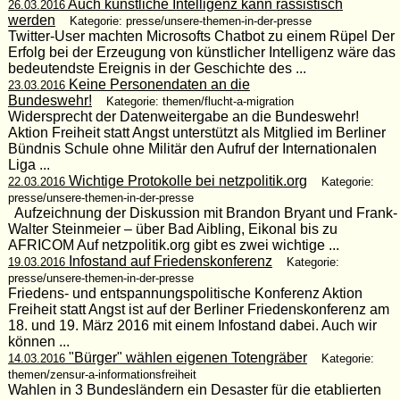
Auch künstliche Intelligenz kann rassistisch
26.03.2016
werden
Kategorie: presse/unsere-themen-in-der-presse
Twitter-User machten Microsofts Chatbot zu einem Rüpel Der
Erfolg bei der Erzeugung von künstlicher Intelligenz wäre das
bedeutendste Ereignis in der Geschichte des ...
Keine Personendaten an die
23.03.2016
Bundeswehr!
Kategorie: themen/flucht-a-migration
Widersprecht der Datenweitergabe an die Bundeswehr!
Aktion Freiheit statt Angst unterstützt als Mitglied im Berliner
Bündnis Schule ohne Militär den Aufruf der Internationalen
Liga ...
Wichtige Protokolle bei netzpolitik.org
22.03.2016
Kategorie:
presse/unsere-themen-in-der-presse
Aufzeichnung der Diskussion mit Brandon Bryant und Frank-
Walter Steinmeier – über Bad Aibling, Eikonal bis zu
AFRICOM Auf netzpolitik.org gibt es zwei wichtige ...
Infostand auf Friedenskonferenz
19.03.2016
Kategorie:
presse/unsere-themen-in-der-presse
Friedens- und entspannungspolitische Konferenz Aktion
Freiheit statt Angst ist auf der Berliner Friedenskonferenz am
18. und 19. März 2016 mit einem Infostand dabei. Auch wir
können ...
"Bürger" wählen eigenen Totengräber
14.03.2016
Kategorie:
themen/zensur-a-informationsfreiheit
Wahlen in 3 Bundesländern ein Desaster für die etablierten