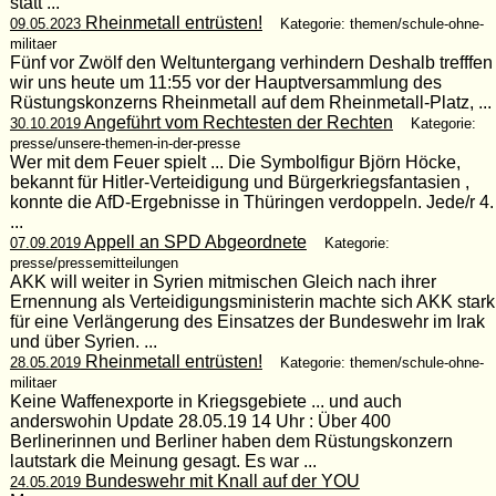
statt ...
Rheinmetall entrüsten!
09.05.2023
Kategorie: themen/schule-ohne-
militaer
Fünf vor Zwölf den Weltuntergang verhindern Deshalb trefffen
wir uns heute um 11:55 vor der Hauptversammlung des
Rüstungskonzerns Rheinmetall auf dem Rheinmetall-Platz, ...
Angeführt vom Rechtesten der Rechten
30.10.2019
Kategorie:
presse/unsere-themen-in-der-presse
Wer mit dem Feuer spielt ... Die Symbolfigur Björn Höcke,
bekannt für Hitler-Verteidigung und Bürgerkriegsfantasien ,
konnte die AfD-Ergebnisse in Thüringen verdoppeln. Jede/r 4.
...
Appell an SPD Abgeordnete
07.09.2019
Kategorie:
presse/pressemitteilungen
AKK will weiter in Syrien mitmischen Gleich nach ihrer
Ernennung als Verteidigungsministerin machte sich AKK stark
für eine Verlängerung des Einsatzes der Bundeswehr im Irak
und über Syrien. ...
Rheinmetall entrüsten!
28.05.2019
Kategorie: themen/schule-ohne-
militaer
Keine Waffenexporte in Kriegsgebiete ... und auch
anderswohin Update 28.05.19 14 Uhr : Über 400
Berlinerinnen und Berliner haben dem Rüstungskonzern
lautstark die Meinung gesagt. Es war ...
Bundeswehr mit Knall auf der YOU
24.05.2019