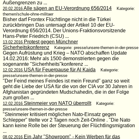
Außengrenzen zu ...
Alle sägen an EU-Verordnung 656/2014
20.02.2016
Kategorie:
themen/schule-ohne-militaer
Bisher darf Frontex Flüchtlinge nicht in die Türkei
zurückbringen Das untersagt der Artikel 10 der EU-
Verordnung 656/2014. Der Unions-Fraktionsvorsitzende
Hans-Peter Friedrich (CSU) ...
Protest gegen Münchner
13.02.2016
Sicherheitskonferenz
Kategorie: presse/unsere-themen-in-der-presse
Gegen Aufrüstung und Krieg – NATO abschaffen Update
14.02.2016: Mehr als 1500 demonstrierten gegen die
sogenannte "Sicherhheits"konferenz ...
USA für Feuerpause für Al Kaida
12.02.2016
Kategorie:
presse/unsere-themen-in-der-presse
"Der Feind meines Feindes ist mein Freund" ganz so weit
geht die Liebe der USA für die von der CIA vor 30 Jahren in
Afghanistan gegründeten Mudschahedin, die in der Folge
zum großen ...
Steinmeier von NATO überrollt
12.02.2016
Kategorie:
presse/unsere-themen-in-der-presse
"Steinmeier kritisiert möglichen Nato-Einsatz gegen
Schlepper" titelte vor 2 Tagen noch Zeit-Online . "Die Nato
kann keine Rolle bei der Steuerung der Flüchtlingsmigration
...
Ein Jahr "Showroom" - Kein Werben für das
08.02.2016