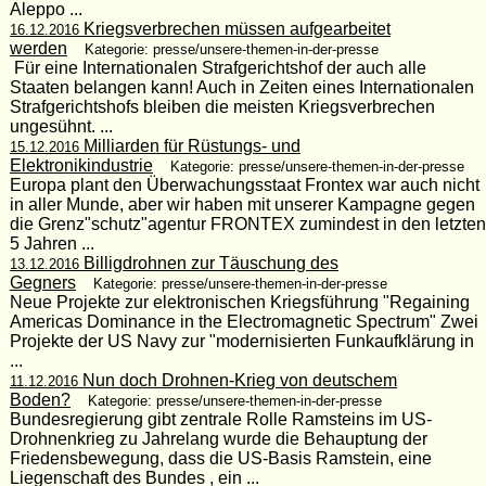
Aleppo ...
Kriegsverbrechen müssen aufgearbeitet
16.12.2016
werden
Kategorie: presse/unsere-themen-in-der-presse
Für eine Internationalen Strafgerichtshof der auch alle
Staaten belangen kann! Auch in Zeiten eines Internationalen
Strafgerichtshofs bleiben die meisten Kriegsverbrechen
ungesühnt. ...
Milliarden für Rüstungs- und
15.12.2016
Elektronikindustrie
Kategorie: presse/unsere-themen-in-der-presse
Europa plant den Überwachungsstaat Frontex war auch nicht
in aller Munde, aber wir haben mit unserer Kampagne gegen
die Grenz"schutz"agentur FRONTEX zumindest in den letzten
5 Jahren ...
Billigdrohnen zur Täuschung des
13.12.2016
Gegners
Kategorie: presse/unsere-themen-in-der-presse
Neue Projekte zur elektronischen Kriegsführung "Regaining
Americas Dominance in the Electromagnetic Spectrum" Zwei
Projekte der US Navy zur "modernisierten Funkaufklärung in
...
Nun doch Drohnen-Krieg von deutschem
11.12.2016
Boden?
Kategorie: presse/unsere-themen-in-der-presse
Bundesregierung gibt zentrale Rolle Ramsteins im US-
Drohnenkrieg zu Jahrelang wurde die Behauptung der
Friedensbewegung, dass die US-Basis Ramstein, eine
Liegenschaft des Bundes , ein ...