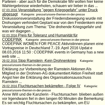
Parteien - aber auch für die Demokratie Wir wollen hier keine
Wahlergebnisse wiederholen, schauen wir lieber in das ...
Veranstaltung "gegen Kriegsgefahr" unter Druck
07.03.2016
abgesagt
Kategorie: presse/unsere-themen-in-der-presse
Diskussionsveranstaltung der Friedensbewegung wurde mit
Drohungen verhindert Geplant war von den Freidenkern eine
Veranstaltung zum Thema: "Die drohende Kriegsgefahr und
was wir dagegen ...
Preis für Toleranz und Humanität für
02.03.2016
CODEPINK
Kategorie: presse/unsere-themen-in-der-presse
CODEPINK WOMEN FOR PEACE Aktivistinnen planen eine
Vortragsreise in Deutschland 7.-19. April 2016 Updat e
08.03.2016 11:50 : CODEPINK events in Germany has a new
web site ...
Stop Ramstein -Kein Drohnenkrieg
29.02.2016
Kategorie:
presse/unsere-themen-in-der-presse
Erklärung zur Vorbereitung der Ramstein Aktionen Als
Mitglied in der Drohnen-AG dokumentiert Aktion Freiheit statt
Angst hier die Erklärung des Organisationsausschuss
Ramstein ...
Fluchtursachen bekämpfen - Folge IV
29.02.2016
Kategorie:
presse/unsere-themen-in-der-presse
Anne Will und die Kanzlerin - Fluchtursachen blieben außen
vor Irgendwann fiel in den langen 60 Minuten die Bemerkung:
Es sei wichtig Fluchtursachen zu bekämpfen, um EU