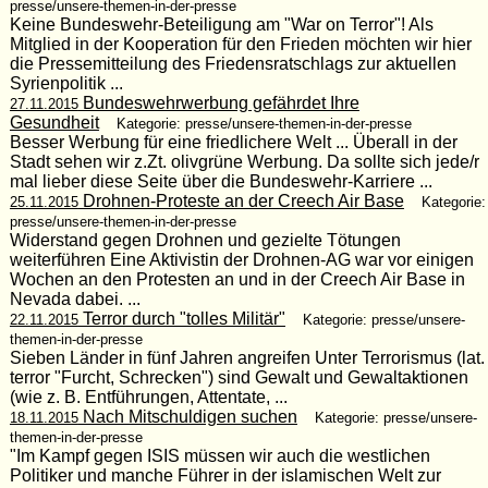
presse/unsere-themen-in-der-presse
Keine Bundeswehr-Beteiligung am "War on Terror"! Als
Mitglied in der Kooperation für den Frieden möchten wir hier
die Pressemitteilung des Friedensratschlags zur aktuellen
Syrienpolitik ...
Bundeswehrwerbung gefährdet Ihre
27.11.2015
Gesundheit
Kategorie: presse/unsere-themen-in-der-presse
Besser Werbung für eine friedlichere Welt ... Überall in der
Stadt sehen wir z.Zt. olivgrüne Werbung. Da sollte sich jede/r
mal lieber diese Seite über die Bundeswehr-Karriere ...
Drohnen-Proteste an der Creech Air Base
25.11.2015
Kategorie:
presse/unsere-themen-in-der-presse
Widerstand gegen Drohnen und gezielte Tötungen
weiterführen Eine Aktivistin der Drohnen-AG war vor einigen
Wochen an den Protesten an und in der Creech Air Base in
Nevada dabei. ...
Terror durch "tolles Militär"
22.11.2015
Kategorie: presse/unsere-
themen-in-der-presse
Sieben Länder in fünf Jahren angreifen Unter Terrorismus (lat.
terror "Furcht, Schrecken") sind Gewalt und Gewaltaktionen
(wie z. B. Entführungen, Attentate, ...
Nach Mitschuldigen suchen
18.11.2015
Kategorie: presse/unsere-
themen-in-der-presse
"Im Kampf gegen ISIS müssen wir auch die westlichen
Politiker und manche Führer in der islamischen Welt zur