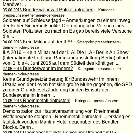
Manöver ...
Bundeswehr will Polizeiaufgaben
05.06.2016
Kategorie:
presse/unsere-themen-in-der-presse
Soldaten auf Schleuserjagd – Anmerkungen zu einem Irrweg
deutscher Sicherheitspolitik Der untaugliche Versuch, aus
Soldaten Polizisten zu machen Es gab bereits viele Versuche
die ...
Kein Militär auf der ILA!
04.06.2016
Kategorie: presse/unsere-
themen-in-der-presse
ILA 2016 – Kein Militär auf der ILA! Die ILA - Berlin Air Show
(Internationale Luft- und Raumfahrtausstellung Berlin) öffnet
vom 1. bis 4. Juni 2016 auf dem Südteil des künftigen ...
Bundeswehr im Innern?
27.05.2016
Kategorie: presse/unsere-
themen-in-der-presse
Keine Grundgesetzänderung für Bundeswehr im Innern
Ursula von der Leyen hat sich große Mühe gegeben, die SPD
zu einer Grundgesetzänderung für den Einsatz der
Bundeswehr im Innern ...
Rheinmetall entrüsten!
10.05.2016
Kategorie: presse/unsere-
themen-in-der-presse
Demonstration zur Hauptversammlung von Rheinmetall
Waffenexporte stoppen - Rheinmetall entrüsten! ... erklang es
lautstark vor dem Maritim Hotel gegenüber des Bendler
Blocks. Denn ...
Uneingeschränkte Bewegungsfreiheit für US-
09.05.2016