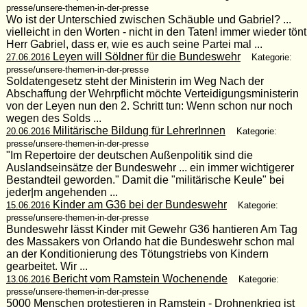
presse/unsere-themen-in-der-presse
Wo ist der Unterschied zwischen Schäuble und Gabriel? ...
vielleicht in den Worten - nicht in den Taten! immer wieder tönt
Herr Gabriel, dass er, wie es auch seine Partei mal ...
Leyen will Söldner für die Bundeswehr
27.06.2016
Kategorie:
presse/unsere-themen-in-der-presse
Soldatengesetz steht der Ministerin im Weg Nach der
Abschaffung der Wehrpflicht möchte Verteidigungsministerin
von der Leyen nun den 2. Schritt tun: Wenn schon nur noch
wegen des Solds ...
Militärische Bildung für LehrerInnen
20.06.2016
Kategorie:
presse/unsere-themen-in-der-presse
"Im Repertoire der deutschen Außenpolitik sind die
Auslandseinsätze der Bundeswehr ... ein immer wichtigerer
Bestandteil geworden." Damit die "militärische Keule" bei
jeder|m angehenden ...
Kinder am G36 bei der Bundeswehr
15.06.2016
Kategorie:
presse/unsere-themen-in-der-presse
Bundeswehr lässt Kinder mit Gewehr G36 hantieren Am Tag
des Massakers von Orlando hat die Bundeswehr schon mal
an der Konditionierung des Tötungstriebs von Kindern
gearbeitet. Wir ...
Bericht vom Ramstein Wochenende
13.06.2016
Kategorie:
presse/unsere-themen-in-der-presse
5000 Menschen protestieren in Ramstein - Drohnenkrieg ist