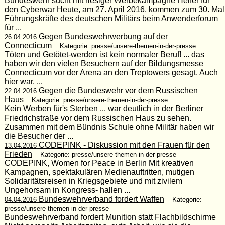
Bundeswehr sucht mit riesiger Werbekampagne Helfer für
den Cyberwar Heute, am 27. April 2016, kommen zum 30. Mal
Führungskräfte des deutschen Militärs beim Anwenderforum
für ...
Gegen Bundeswehrwerbung auf der
26.04.2016
Connecticum
Kategorie: presse/unsere-themen-in-der-presse
Töten und Getötet-werden ist kein normaler Beruf! ... das
haben wir den vielen Besuchern auf der Bildungsmesse
Connecticum vor der Arena an den Treptowers gesagt. Auch
hier war, ...
Gegen die Bundeswehr vor dem Russischen
22.04.2016
Haus
Kategorie: presse/unsere-themen-in-der-presse
Kein Werben für's Sterben ... war deutlich in der Berliner
Friedrichstraße vor dem Russischen Haus zu sehen.
Zusammen mit dem Bündnis Schule ohne Militär haben wir
die Besucher der ...
CODEPINK - Diskussion mit den Frauen für den
13.04.2016
Frieden
Kategorie: presse/unsere-themen-in-der-presse
CODEPINK, Women for Peace in Berlin Mit kreativen
Kampagnen, spektakulären Medienauftritten, mutigen
Solidaritätsreisen in Kriegsgebiete und mit zivilem
Ungehorsam in Kongress- hallen ...
Bundeswehrverband fordert Waffen
04.04.2016
Kategorie:
presse/unsere-themen-in-der-presse
Bundeswehrverband fordert Munition statt Flachbildschirme