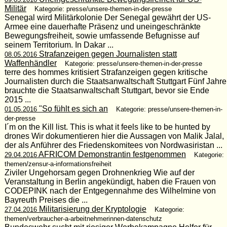
Militär
Kategorie: presse/unsere-themen-in-der-presse
Senegal wird Militärkolonie Der Senegal gewährt der US-
Armee eine dauerhafte Präsenz und uneingeschränkte
Bewegungsfreiheit, sowie umfassende Befugnisse auf
seinem Territorium. In Dakar ...
Strafanzeigen gegen Journalisten statt
08.05.2016
Waffenhändler
Kategorie: presse/unsere-themen-in-der-presse
terre des hommes kritisiert Strafanzeigen gegen kritische
Journalisten durch die Staatsanwaltschaft Stuttgart Fünf Jahre
brauchte die Staatsanwaltschaft Stuttgart, bevor sie Ende
2015 ...
"So fühlt es sich an
01.05.2016
Kategorie: presse/unsere-themen-in-
der-presse
I´m on the Kill list. This is what it feels like to be hunted by
drones Wir dokumentieren hier die Aussagen von Malik Jalal,
der als Anführer des Friedenskomitees von Nordwasiristan ...
AFRICOM Demonstrantin festgenommen
29.04.2016
Kategorie:
themen/zensur-a-informationsfreiheit
Ziviler Ungehorsam gegen Drohnenkrieg Wie auf der
Veranstaltung in Berlin angekündigt, haben die Frauen von
CODEPINK nach der Entgegennahme des Wilhelmine von
Bayreuth Preises die ...
Militarisierung der Kryptologie
27.04.2016
Kategorie:
themen/verbraucher-a-arbeitnehmerinnen-datenschutz