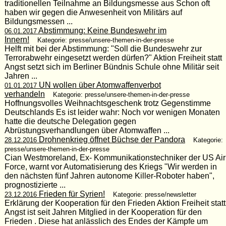
traditionellen Teilnahme an Bildungsmesse aus Schon oft
haben wir gegen die Anwesenheit von Militärs auf
Bildungsmessen ...
Abstimmung: Keine Bundeswehr im
06.01.2017
Innern!
Kategorie: presse/unsere-themen-in-der-presse
Helft mit bei der Abstimmung: "Soll die Bundeswehr zur
Terrorabwehr eingesetzt werden dürfen?" Aktion Freiheit statt
Angst setzt sich im Berliner Bündnis Schule ohne Militär seit
Jahren ...
UN wollen über Atomwaffenverbot
01.01.2017
verhandeln
Kategorie: presse/unsere-themen-in-der-presse
Hoffnungsvolles Weihnachtsgeschenk trotz Gegenstimme
Deutschlands Es ist leider wahr: Noch vor wenigen Monaten
hatte die deutsche Delegation gegen
Abrüstungsverhandlungen über Atomwaffen ...
Drohnenkrieg öffnet Büchse der Pandora
28.12.2016
Kategorie:
presse/unsere-themen-in-der-presse
Cian Westmoreland, Ex- Kommunikationstechniker der US Air
Force, warnt vor Automatisierung des Kriegs "Wir werden in
den nächsten fünf Jahren autonome Killer-Roboter haben",
prognostizierte ...
Frieden für Syrien!
23.12.2016
Kategorie: presse/newsletter
Erklärung der Kooperation für den Frieden Aktion Freiheit statt
Angst ist seit Jahren Mitglied in der Kooperation für den
Frieden . Diese hat anlässlich des Endes der Kämpfe um