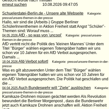
Gesucht wurde nach 'militaer'
erneut suchen
10.08.2026 09:47:05
Schuelerdatei-Berlin.de - Unsere alte Webseite
Kategorie:
presse/unsere-themen-in-der-presse
Hallo, wir sind die (Arbeits-) Gruppe Berliner
SchülerInnenthemen in Aktion Freiheit statt Angst "Schüler"-
Themen sind: Worauf muss ...
AfD - so was von 'uncool'
04.05.2026
Kategorie: presse/unsere-
themen-in-der-presse
AfD vertritt nicht die Politik des 'kleinen Mannes' Unter dem
Titel "Bürger" wählen eigenen Totengräber hatten wir uns
schon vor 10 Jahren für ein AfD Verbot ausgesprochen.
Damals ...
Afd-Verbot sofort!
18.04.2026
Kategorie: presse/unsere-themen-in-der-
presse
Was es gilt abzuwenden Unter dem Titel "Bürger" wählen
eigenen Totengräber hatten wir uns schon vor 10 Jahren für
ein AfD Verbot ausgesprochen. Die Politik hat geschlafen und
die ...
Auch Bundeswehr will "Ziele" auslöschen
04.04.2025
Kategorie:
presse/unsere-themen-in-der-presse
Kamikaze-Drohnen müssen geächtet werden Als Revolution
bewundert die Berliner Morgenpost , dass die Bundeswehr
jetzt auch Kamikaze Drohnen anschaffen will. Aktion Freiheit