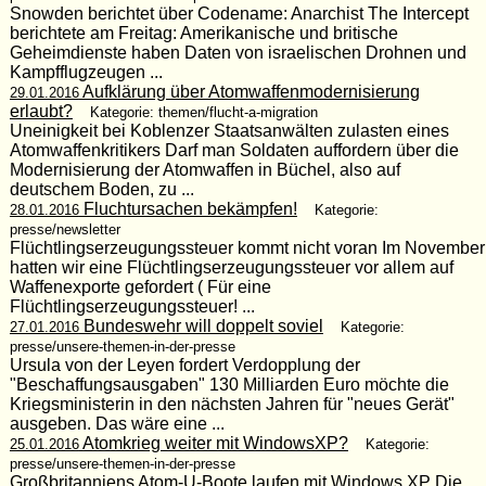
Snowden berichtet über Codename: Anarchist The Intercept
berichtete am Freitag: Amerikanische und britische
Geheimdienste haben Daten von israelischen Drohnen und
Kampfflugzeugen ...
Aufklärung über Atomwaffenmodernisierung
29.01.2016
erlaubt?
Kategorie: themen/flucht-a-migration
Uneinigkeit bei Koblenzer Staatsanwälten zulasten eines
Atomwaffenkritikers Darf man Soldaten auffordern über die
Modernisierung der Atomwaffen in Büchel, also auf
deutschem Boden, zu ...
Fluchtursachen bekämpfen!
28.01.2016
Kategorie:
presse/newsletter
Flüchtlingserzeugungssteuer kommt nicht voran Im November
hatten wir eine Flüchtlingserzeugungssteuer vor allem auf
Waffenexporte gefordert ( Für eine
Flüchtlingserzeugungssteuer! ...
Bundeswehr will doppelt soviel
27.01.2016
Kategorie:
presse/unsere-themen-in-der-presse
Ursula von der Leyen fordert Verdopplung der
"Beschaffungsausgaben" 130 Milliarden Euro möchte die
Kriegsministerin in den nächsten Jahren für "neues Gerät"
ausgeben. Das wäre eine ...
Atomkrieg weiter mit WindowsXP?
25.01.2016
Kategorie:
presse/unsere-themen-in-der-presse
Großbritanniens Atom-U-Boote laufen mit Windows XP Die