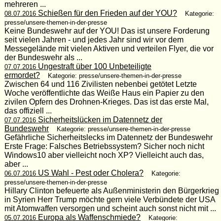
mehreren ...
Schießen für den Frieden auf der YOU?
08.07.2016
Kategorie:
presse/unsere-themen-in-der-presse
Keine Bundeswehr auf der YOU! Das ist unsere Forderung
seit vielen Jahren - und jedes Jahr sind wir vor dem
Messegelände mit vielen Aktiven und verteilen Flyer, die vor
der Bundeswehr als ...
Ungestraft über 100 Unbeteiligte
07.07.2016
ermordet?
Kategorie: presse/unsere-themen-in-der-presse
Zwischen 64 und 116 Zivilisten nebenbei getötet Letzte
Woche veröffentlichte das Weiße Haus ein Papier zu den
zivilen Opfern des Drohnen-Krieges. Das ist das erste Mal,
das offiziell ...
Sicherheitslücken im Datennetz der
07.07.2016
Bundeswehr
Kategorie: presse/unsere-themen-in-der-presse
Gefährliche Sicherheitslecks im Datennetz der Bundeswehr
Erste Frage: Falsches Betriebssystem? Sicher noch nicht
Windows10 aber vielleicht noch XP? Vielleicht auch das,
aber ...
US Wahl - Pest oder Cholera?
06.07.2016
Kategorie:
presse/unsere-themen-in-der-presse
Hillary Clinton befeuerte als Außenministerin den Bürgerkrieg
in Syrien Herr Trump möchte gern viele Verbündete der USA
mit Atomwaffen versorgen und scheint auch sonst nicht mit ...
Europa als Waffenschmiede?
05.07.2016
Kategorie: