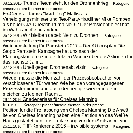
Trumps Team steht für den Drohnenkrieg
08.12.2016
Kategorie:
presse/unsere-themen-in-der-presse
Ex-General James "Mad Dog" Mattis als
Verteidigungsminister und Tea-Party-Hardliner Mike Pompeo
als neuer CIA-Direktor Trump No. 6 : Der President-elect hat
im Wahlkampf eine andere ...
Wir bleiben dabei: Nein zu Drohnen!
06.12.2016
Kategorie:
presse/unsere-themen-in-der-presse
Weichenstellung für Ramstein 2017 – Der Aktionsplan Die
Stopp Ramstein Kampagne hat uns nach der
Planungskonferenz in der letzten Woche über die Aktionen für
das nächste Jahr ...
Urteil gegen Drohnenaktivistin
02.12.2016
Kategorie:
presse/unsere-themen-in-der-presse
Wieder musste die Mehrzahl der Prozessbeobachter vor
verschlossener Tür warten Wie bei den vorangegangenen
Prozessterminen fand auch der heutige wieder in dem
gleichen zu kleinen Raum ...
Gnadenerlass für Chelsea Manning
29.11.2016
fordern!
Kategorie: presse/unsere-themen-in-der-presse
Petition für die Freilassung von Chelsea Manning Die Anwä
lte von Chelsea Manning haben eine Petition an das Weiße
Haus gestartet, um ihre Freilassung vor dem Amtsantritt von ...
FIfF-Konferenz 2016 – in.visible systems
26.11.2016
Kategorie:
presse/unsere-themen-in-der-presse