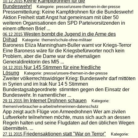
Keine Kampfdrohnen für die
10.12.2015
Bundeswehr!
Kategorie: presse/unsere-themen-in-der-presse
Pressemitteilung: Keine Kampfdrohnen für die Bundeswehr!
Aktion Freiheit statt Angst hat gemeinsam mit über 50
weiteren Organisationen den SPD Parteivorsitzenden in
einem offenen Brief ...
Westen bombt die Jugend in die Arme des
06.12.2015
Djihad
Kategorie: themen/schule-ohne-militaer
Baroness Eliza Manningham-Buller warnt vor Kriegs-Terror
Eine Baroness wäre für die Kriegsbefürworter noch kein
Problem, aber die Dame war die ehemaligen
Generaldirektorin des MI5 ...
Nur 145 Stimmen für eine friedliche
04.12.2015
Lösung
Kategorie: presse/unsere-themen-in-der-presse
Zweiter völkerrechtswidriger Krieg: Bundeswehr darf mittöten
in Syrien und im Irak Nur 14 5 Stimmen
Bundestagsabgeordnete stimmten gegen den Einsatz der
Bundeswehr. In namentlicher ...
Im Internet Drohnen schauen
29.11.2015
Kategorie:
themen/verbraucher-a-arbeitnehmerinnen-datenschutz
App zeigt auch Flüge von Armeedrohnen Wer am zivilen
Luftverkehr teilnehmen möchte, muss sich auch an dessen
Regeln halten und seine Flugdaten auf den üblichen Wegen
übermitteln. ...
Friedensaktionen statt "War on Terror"
27.11.2015
Kategorie: