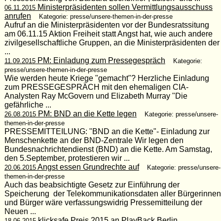
Ministerpräsidenten sollen Vermittlungsausschuss
06.11.2015
anrufen
Kategorie: presse/unsere-themen-in-der-presse
Aufruf an die Ministerpräsidenten vor der Bundesratssitung
am 06.11.15 Aktion Freiheit statt Angst hat, wie auch andere
zivilgesellschaftliche Gruppen, an die Ministerpräsidenten der
...
PM: Einladung zum Pressegespräch
11.09.2015
Kategorie:
presse/unsere-themen-in-der-presse
Wie werden heute Kriege "gemacht"? Herzliche Einladung
zum PRESSEGESPRÄCH mit den ehemaligen CIA-
Analysten Ray McGovern und Elizabeth Murray "Die
gefährliche ...
PM: BND an die Kette legen
26.08.2015
Kategorie: presse/unsere-
themen-in-der-presse
PRESSEMITTEILUNG: "BND an die Kette"- Einladung zur
Menschenkette an der BND-Zentrale Wir legen den
Bundesnachrichtendienst (BND) an die Kette. Am Samstag,
den 5.September, protestieren wir ...
Angst essen Grundrechte auf
20.06.2015
Kategorie: presse/unsere-
themen-in-der-presse
Auch das beabsichtigte Gesetz zur Einführung der
Speicherung der Telekommunikationsdaten aller Bürgerinnen
und Bürger wäre verfassungswidrig Pressemitteilung der
Neuen ...
klicksafe Preis 2015 an PlayBack Berlin
18.06.2015