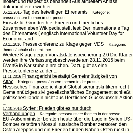
isoliert und respektlos behandelt Aus aktuellem Anlass
dokumentieren wir hier ...
Tag des freiwilligen Ehrenamts
05.12.2016
Kategorie:
presse/unsere-themen-in-der-presse
Einsatz für Grundrechte, Frieden und friedliches
Zusammenleben Wikipedia stellt fest: Der Internationale Tag
des Ehrenamtes ( englisch International Volunteer Day for
Economic and ...
Pressekonferenz zu Klage gegen VDS
28.11.2016
Kategorie:
themen/schule-ohne-militaer
Weitere Klage gegen Vorratsdatenspeicherung 2.0 Die Kläger
werden ihre Verfassungsbeschwerde am 28.11.2016 beim
BVerfG in Karlsruhe einreichen. Dazu gibt es eine
Pressekonferenz zu der ...
Finanzgericht bestätigt Gemeinnützigkeit von
11.11.2016
Attac
Kategorie: presse/unsere-themen-in-der-presse
Hessisches Finanzgericht gibt Globalisierungskritikern recht
Gemeinnütziges zivilgesellschaftliches Engagement schließt
politischesHandeln nicht aus Herzlichen Glückwunsch! Aktion
...
Syrien: Frieden gibt es nur durch
17.10.2016
Verhandlungen
Kategorie: presse/unsere-themen-in-der-presse
EU-Außenminister beraten heute über die Lage in Syrien US-
Bomber zerstören Mossul, russische Bomber zerstören den
Osten Aleppos und ein Frieden für den Nahen Osten rückt in