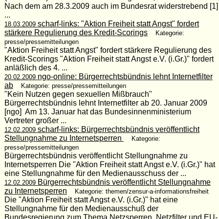
Nach dem am 28.3.2009 auch im Bundesrat widerstrebend [1]
...
scharf-links: "Aktion Freiheit statt Angst" fordert
18.03.2009
stärkere Regulierung des Kredit-Scorings
Kategorie:
presse/pressemitteilungen
"Aktion Freiheit statt Angst" fordert stärkere Regulierung des
Kredit-Scorings "Aktion Freiheit statt Angst e.V. (i.Gr.)" fordert
anläßlich des 4. ...
ngo-online: Bürgerrechtsbündnis lehnt Internetfilter
20.02.2009
ab
Kategorie: presse/pressemitteilungen
"Kein Nutzen gegen sexuellen Mißbrauch"
Bürgerrechtsbündnis lehnt Internetfilter ab 20. Januar 2009
[ngo] Am 13. Januar hat das Bundesinnenministerium
Vertreter großer ...
scharf-links: Bürgerrechtsbündnis veröffentlicht
12.02.2009
Stellungnahme zu Internetsperren
Kategorie:
presse/pressemitteilungen
Bürgerrechtsbündnis veröffentlicht Stellungnahme zu
Internetsperren Die "Aktion Freiheit statt Angst e.V. (i.Gr.)" hat
eine Stellungnahme für den Medienausschuss der ...
Bürgerrechtsbündnis veröffentlicht Stellungnahme
12.02.2009
zu Internetsperren
Kategorie: themen/zensur-a-informationsfreiheit
Die "Aktion Freiheit statt Angst e.V. (i.Gr.)" hat eine
Stellungnahme für den Medienausschuß der
Bundesregierung zum Thema Netzsperren, Netzfilter und EU-