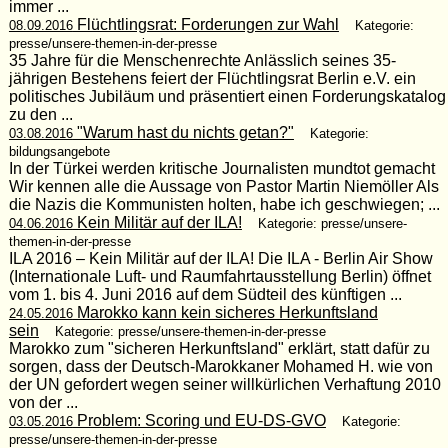
immer ...
Flüchtlingsrat: Forderungen zur Wahl
08.09.2016
Kategorie:
presse/unsere-themen-in-der-presse
35 Jahre für die Menschenrechte Anlässlich seines 35-
jährigen Bestehens feiert der Flüchtlingsrat Berlin e.V. ein
politisches Jubiläum und präsentiert einen Forderungskatalog
zu den ...
"Warum hast du nichts getan?"
03.08.2016
Kategorie:
bildungsangebote
In der Türkei werden kritische Journalisten mundtot gemacht
Wir kennen alle die Aussage von Pastor Martin Niemöller Als
die Nazis die Kommunisten holten, habe ich geschwiegen; ...
Kein Militär auf der ILA!
04.06.2016
Kategorie: presse/unsere-
themen-in-der-presse
ILA 2016 – Kein Militär auf der ILA! Die ILA - Berlin Air Show
(Internationale Luft- und Raumfahrtausstellung Berlin) öffnet
vom 1. bis 4. Juni 2016 auf dem Südteil des künftigen ...
Marokko kann kein sicheres Herkunftsland
24.05.2016
sein
Kategorie: presse/unsere-themen-in-der-presse
Marokko zum "sicheren Herkunftsland" erklärt, statt dafür zu
sorgen, dass der Deutsch-Marokkaner Mohamed H. wie von
der UN gefordert wegen seiner willkürlichen Verhaftung 2010
von der ...
Problem: Scoring und EU-DS-GVO
03.05.2016
Kategorie:
presse/unsere-themen-in-der-presse