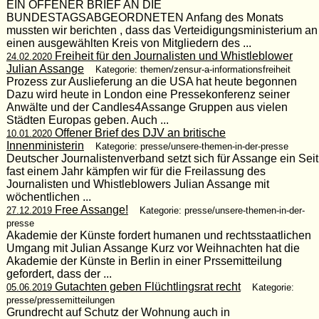
EIN OFFENER BRIEF AN DIE
BUNDESTAGSABGEORDNETEN Anfang des Monats
mussten wir berichten , dass das Verteidigungsministerium an
einen ausgewählten Kreis von Mitgliedern des ...
Freiheit für den Journalisten und Whistleblower
24.02.2020
Julian Assange
Kategorie: themen/zensur-a-informationsfreiheit
Prozess zur Auslieferung an die USA hat heute begonnen
Dazu wird heute in London eine Pressekonferenz seiner
Anwälte und der Candles4Assange Gruppen aus vielen
Städten Europas geben. Auch ...
Offener Brief des DJV an britische
10.01.2020
Innenministerin
Kategorie: presse/unsere-themen-in-der-presse
Deutscher Journalistenverband setzt sich für Assange ein Seit
fast einem Jahr kämpfen wir für die Freilassung des
Journalisten und Whistleblowers Julian Assange mit
wöchentlichen ...
Free Assange!
27.12.2019
Kategorie: presse/unsere-themen-in-der-
presse
Akademie der Künste fordert humanen und rechtsstaatlichen
Umgang mit Julian Assange Kurz vor Weihnachten hat die
Akademie der Künste in Berlin in einer Prssemitteilung
gefordert, dass der ...
Gutachten geben Flüchtlingsrat recht
05.06.2019
Kategorie:
presse/pressemitteilungen
Grundrecht auf Schutz der Wohnung auch in