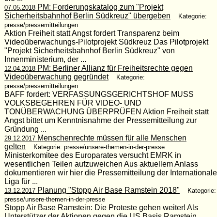
PM: Forderungskatalog zum "Projekt
07.05.2018
Sicherheitsbahnhof Berlin Südkreuz" übergeben
Kategorie:
presse/pressemitteilungen
Aktion Freiheit statt Angst fordert Transparenz beim
Videoüberwachungs-Pilotprojekt Südkreuz Das Pilotprojekt
"Projekt Sicherheitsbahnhof Berlin Südkreuz" von
Innenministerium, der ...
PM: Berliner Allianz für Freiheitsrechte gegen
12.04.2018
Videoüberwachung gegründet
Kategorie:
presse/pressemitteilungen
BAFF fordert: VERFASSUNGSGERICHTSHOF MUSS
VOLKSBEGEHREN FÜR VIDEO- UND
TONÜBERWACHUNG ÜBERPRÜFEN Aktion Freiheit statt
Angst bittet um Kenntnisnahme der Pressemitteilung zur
Gründung ...
Menschenrechte müssen für alle Menschen
29.12.2017
gelten
Kategorie: presse/unsere-themen-in-der-presse
Ministerkomitee des Europarates versucht EMRK in
wesentlichen Teilen aufzuweichen Aus aktuellem Anlass
dokumentieren wir hier die Pressemitteilung der Internationale
Liga für ...
Planung "Stopp Air Base Ramstein 2018"
13.12.2017
Kategorie:
presse/unsere-themen-in-der-presse
Stopp Air Base Ramstein: Die Proteste gehen weiter! Als
Unterstützer der Aktionen gegen die US Basis Ramstein