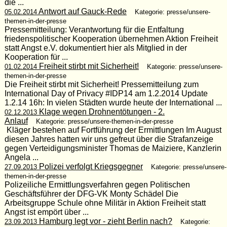
die ...
Antwort auf Gauck-Rede
05.02.2014
Kategorie: presse/unsere-
themen-in-der-presse
Pressemitteilung: Verantwortung für die Entfaltung
friedenspolitischer Kooperation übernehmen Aktion Freiheit
statt Angst e.V. dokumentiert hier als Mitglied in der
Kooperation für ...
Freiheit stirbt mit Sicherheit!
01.02.2014
Kategorie: presse/unsere-
themen-in-der-presse
Die Freiheit stirbt mit Sicherheit! Pressemitteilung zum
International Day of Privacy #IDP14 am 1.2.2014 Update
1.2.14 16h: In vielen Städten wurde heute der International ...
Klage wegen Drohnentötungen - 2.
02.12.2013
Anlauf
Kategorie: presse/unsere-themen-in-der-presse
Kläger bestehen auf Fortführung der Ermittlungen Im August
diesen Jahres hatten wir uns gefreut über die Strafanzeige
gegen Verteidigungsminister Thomas de Maiziere, Kanzlerin
Angela ...
Polizei verfolgt Kriegsgegner
27.09.2013
Kategorie: presse/unsere-
themen-in-der-presse
Polizeiliche Ermittlungsverfahren gegen Politischen
Geschäftsführer der DFG-VK Monty Schädel Die
Arbeitsgruppe Schule ohne Militär in Aktion Freiheit statt
Angst ist empört über ...
Hamburg legt vor - zieht Berlin nach?
23.09.2013
Kategorie: