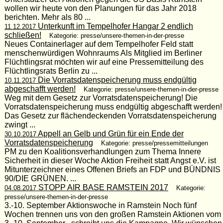
wollen wir heute von den Planungen für das Jahr 2018
berichten. Mehr als 80 ...
Unterkunft im Tempelhofer Hangar 2 endlich
11.12.2017
schließen!
Kategorie: presse/unsere-themen-in-der-presse
Neues Containerlager auf dem Tempelhofer Feld statt
menschenwürdigen Wohnraums Als Mitglied im Berliner
Flüchtlingsrat möchten wir auf eine Pressemitteilung des
Flüchtlingsrats Berlin zu ...
Die Vorratsdatenspeicherung muss endgültig
10.11.2017
abgeschafft werden!
Kategorie: presse/unsere-themen-in-der-presse
Weg mit dem Gesetz zur Vorratsdatenspeicherung! Die
Vorratsdatenspeicherung muss endgültig abgeschafft werden!
Das Gesetz zur flächendeckenden Vorratsdatenspeicherung
zwingt ...
Appell an Gelb und Grün für ein Ende der
30.10.2017
Vorratsdatenspeicherung
Kategorie: presse/pressemitteilungen
PM zu den Koalitionsverhandlungen zum Thema Innere
Sicherheit in dieser Woche Aktion Freiheit statt Angst e.V. ist
Mitunterzeichner eines Offenen Briefs an FDP und BÜNDNIS
90/DIE GRÜNEN. ...
STOPP AIR BASE RAMSTEIN 2017
04.08.2017
Kategorie:
presse/unsere-themen-in-der-presse
3.-10. September Aktionswoche in Ramstein Noch fünf
Wochen trennen uns von den großen Ramstein Aktionen vom