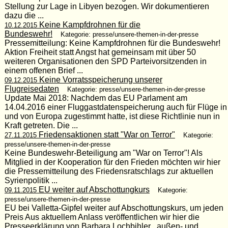
Stellung zur Lage in Libyen bezogen. Wir dokumentieren
dazu die ...
Keine Kampfdrohnen für die
10.12.2015
Bundeswehr!
Kategorie: presse/unsere-themen-in-der-presse
Pressemitteilung: Keine Kampfdrohnen für die Bundeswehr!
Aktion Freiheit statt Angst hat gemeinsam mit über 50
weiteren Organisationen den SPD Parteivorsitzenden in
einem offenen Brief ...
Keine Vorratsspeicherung unserer
09.12.2015
Flugreisedaten
Kategorie: presse/unsere-themen-in-der-presse
Update Mai 2018: Nachdem das EU Parlament am
14.04.2016 einer Fluggastdatenspeicherung auch für Flüge in
und von Europa zugestimmt hatte, ist diese Richtlinie nun in
Kraft getreten. Die ...
Friedensaktionen statt "War on Terror"
27.11.2015
Kategorie:
presse/unsere-themen-in-der-presse
Keine Bundeswehr-Beteiligung am "War on Terror"! Als
Mitglied in der Kooperation für den Frieden möchten wir hier
die Pressemitteilung des Friedensratschlags zur aktuellen
Syrienpolitik ...
EU weiter auf Abschottungkurs
09.11.2015
Kategorie:
presse/unsere-themen-in-der-presse
EU bei Valletta-Gipfel weiter auf Abschottungskurs, um jeden
Preis Aus aktuellem Anlass veröffentlichen wir hier die
Presseerklärung von Barbara Lochbihler , außen- und ...