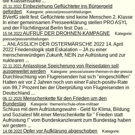
die Klassenstärke ...
Einbeziehung Geflüchteter ins Bürgergeld
25.11.2022
gefordert
Kategorie: presse/pressemitteilungen
BVerfG stellt fest: Geflüchtete sind keine Menschen 2. Klasse
In einer gemeinsamen Presseerklärung stellen PRO ASYL
und der Flüchtlingsrat Berlin fest: Das ...
AUFRUF DER DROHNEN-KAMPAGNE
15.04.2022
Kategorie:
presse/pressemitteilungen
... ANLÄSSLICH DER OSTERMÄRSCHE 2022 14. April
2022 Friedenslogik statt Eskalation – JA zu einer
menschenwürdigen Zukunft, NEIN zur Aufrüstung und zur
nuklearen ...
Anlasslose Speicherung von Reisedaten soll
22.11.2021
ausgeweitet werden
Kategorie: presse/unsere-themen-in-der-presse
Durchleuchtung von Flugreisenden hat sich "eingeschliffen"
Hatten wir vor 2 Jahren noch von einer Falsch-positiv-Rate
von 99,7 Prozent bei der Überprüfung von Flugreisenden in
Deutschland ...
Menschenkette für den Frieden um den
06.12.2020
Bundestag
Kategorie: themen/schule-ohne-militaer
Schluss mit dem Aufrüstungswahn - Geld für Klima, Bildung
und Soziales! Mit einer Menschenkette für " Frieden statt
Aufrüstung !" vom Bundeskanzleramt zum Bundestag haben
wir gestern ...
Opfer vor Aufklärung abgeschoben
14.08.2020
Kategorie: