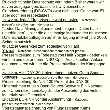
Rückschritt beim Datenschutz verhindern Bisher waren wir
davon ausgegangen, dass die EU-Datenschutz-
Grundverordnung (DS-GVO) zwar nicht das "Gelbe vom Ei"
aber doch ein respektables ...
Jede/r Flugreisende wird gerastert
15.04.2016
Kategorie:
presse/unsere-themen-in-der-presse
"Jedes Data Mining auf personenbezogene Daten hat zu
unterbleiben" ... war die einstimmige Meinung der deutschen
Datenschutzbeauftragten auf ihrer Tagung im Frühjahr 2000.
Seitdem hat sich ...
Gedenken zum Todestag von Halit
06.04.2016
Yozgat
Kategorie: presse/unsere-themen-in-der-presse
Pressemitteilung zum Todestag von Halit Yozgat - gedenken
wir ihm und der anderen NSU-Opfer Aus aktuellem Anlass
dokumentieren wir hier die Pressemitteilung der Kampagne
...
Alle DAX-30-Unternehmen nutzen Open-Source-
26.03.2016
Software
Kategorie: presse/unsere-themen-in-der-presse
Pressemitteilung SerNet: 100 Prozent der DAX-30-
Unternehmen nutzen Open-Source-Software Ein Nachtrag
zum Chemnitzer Linuxtag Bei der Auswertung des vielen
Materials vom Chemnitzer ...
EU-PNR vor der Abstimmung!
18.03.2016
Kategorie:
presse/unsere-themen-in-der-presse
Vorratsdatenspeicherung von Fluggastdaten Keine