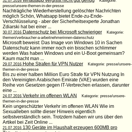
Whatsapp vergisst nicht gut genug
31.07.2016
Kategorie:
presse/unsere-themen-in-der-presse
Nachträgliche Wiederherstellung gelöschter Nachrichten
möglich Schön, Whatsapp bietet Ende-zu-Ende-
Verschlüsselung - aber der Sicherheitsexperte Jonathan
Zdiarski hat bei einer ...
Datenschutz bei Microsoft schwieriger
30.07.2016
Kategorie:
themen/verbraucher-a-arbeitnehmerinnen-datenschutz
Microsoft beweist: Das Image von Windows 10 in Sachen
Datenschutz kann immer noch ein bisschen schlimmer
werden Was haben Windows und ein U-Boot gemeinsam?
Kaum macht man ...
Hohe Strafen für VPN Nutzer
29.07.2016
Kategorie: presse/unsere-
themen-in-der-presse
Bis zu einer halben Million Euro Strafe für VPN Nutzung In
den Vereinigten Arabischen Emirate (VAE) wurden eine
Reihe von Gesetzen gegen IT-Verbrechen erlassen, darunter
eine ...
Verkehr im offenen WLAN
24.07.2016
Kategorie: presse/unsere-
themen-in-der-presse
Kein ungeschützter Verkehr im offenen WLAN Wie im
Sexualleben sollte dieser Hinweis eigentlich
selbstverständlich sein. Trotzdem haben wir uns über den
Artikel bei Zeit Online ...
130 Geräte im Haushalt erzeugen 600MB pro
21.07.2016