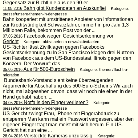
Gegensatz zur Richtlinie aus den 90-er ...
Bahn gibt Kundendaten an Auskunftei
11.05.2016
Kategorie:
presse/unsere-themen-in-der-presse
Bahn kooperiert mit umstrittenen Anbieter von Informationen
zur Kreditwürdigkeit Schwarzfahrer, immerhin pro Jahr 1,3
Millionen Fälle, bekommen Post von der ...
Facebook wegen Gesichtserkennung vor
07.05.2016
Gericht
Kategorie: aktivitaeten-a-news/aktivitaeten
US-Richter lässt Zivilklagen gegen Facebooks
Gesichtserkennung zu In San Francisco klagen drei Nutzern
von Facebook aus dem US-Bundesstaat Illinois gegen den
Konzern. Der Vorwurf: das ...
Aus für 500-Euroschein
05.05.2016
Kategorie: themen/flucht-a-
migration
Bundesbank-Vorstand sieht keine überzeugenden
Argumente für Abschaffung des 500-Euro-Scheins Wir auch
nicht, mal abgesehen davon, dass wir noch nie einen in der
Hand gehabt haben. ...
Notfalls den Finger verlieren?
04.05.2016
Kategorie:
presse/unsere-themen-in-der-presse
US-Gericht zwingt Frau, iPhone mit Fingerabdruck zu
entsperren Man kann mal ein Passwort vergessen, aber den
eigenen Finger trägt man meist mit sich herum. Ein US-
Gericht hat nun eine ...
Versteckte Kameras unzulässig
28.04.2016
Kategorie: