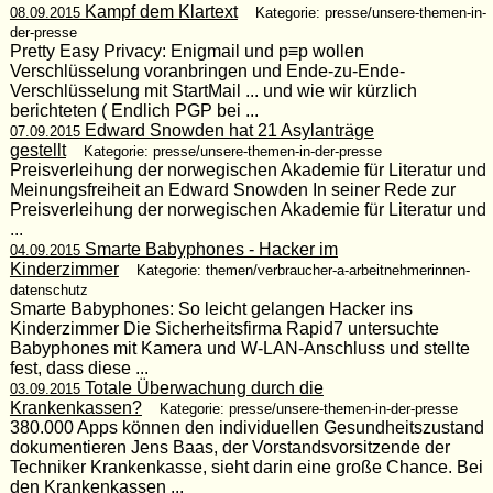
Kampf dem Klartext
08.09.2015
Kategorie: presse/unsere-themen-in-
der-presse
Pretty Easy Privacy: Enigmail und p≡p wollen
Verschlüsselung voranbringen und Ende-zu-Ende-
Verschlüsselung mit StartMail ... und wie wir kürzlich
berichteten ( Endlich PGP bei ...
Edward Snowden hat 21 Asylanträge
07.09.2015
gestellt
Kategorie: presse/unsere-themen-in-der-presse
Preisverleihung der norwegischen Akademie für Literatur und
Meinungsfreiheit an Edward Snowden In seiner Rede zur
Preisverleihung der norwegischen Akademie für Literatur und
...
Smarte Babyphones - Hacker im
04.09.2015
Kinderzimmer
Kategorie: themen/verbraucher-a-arbeitnehmerinnen-
datenschutz
Smarte Babyphones: So leicht gelangen Hacker ins
Kinderzimmer Die Sicherheitsfirma Rapid7 untersuchte
Babyphones mit Kamera und W-LAN-Anschluss und stellte
fest, dass diese ...
Totale Überwachung durch die
03.09.2015
Krankenkassen?
Kategorie: presse/unsere-themen-in-der-presse
380.000 Apps können den individuellen Gesundheitszustand
dokumentieren Jens Baas, der Vorstandsvorsitzende der
Techniker Krankenkasse, sieht darin eine große Chance. Bei
den Krankenkassen ...