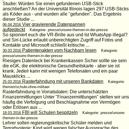
Studie: Würden Sie einen gefundenen USB-Stick
anschließen? An der Universität Illinois lagen 297 USB-Sticks
als Köder aus - und wurden alle "gefunden". Das Ergebnis
dieser Studie ...
Vier gravierende Datenpannen
06.04.2016
aufgedeckt
Kategorie: presse/unsere-themen-in-der-presse
So spioniert euch die VR-Brille aus und Ist WhatsApp illegal?
und Siri-Lücke erlaubt unberechtigten Zugriff auf Fotos und
Kontakte und Microsoft schließt kritische ...
Patientenakten vom Nachbarn lesen
30.03.2016
Kategorie:
presse/unsere-themen-in-der-presse
Riesiges Datenleck bei Krankenkassen Sicher sollte sie sein
die eGK, die elektronische Gesundheitskarte - aber sie ist
krank. Jede/r kann mit wenigen Telefonaten und ein paar
Mausklicks ...
Rasterfahndung mit unseren Bankdaten
25.03.2016
Kategorie:
themen/schule-ohne-militaer
Rasterfahndung in Vorratsdaten: Die unterschätzten
Finanzermittlungen Unter "Finanzermittlungen" stellen wir uns
häufig die Verfolgung und Beschlagnahme von Vermögen
oder Erlösen aus ...
FBI will Schulen bespitzeln
18.03.2016
Kategorie: presse/unsere-
themen-in-der-presse
Lehrer sollen regierungskritische Schüler melden und
Terrorhysterie: Kind wird wegen falscher Aussprache des