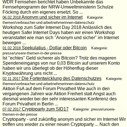
WDR Fernsehen berichtet haben Unbekannte das
Fernsehprogramm der NRW-Umweltministerin Schulze
Föcking durch ein eigenes ersetzt. So ...
Anonym und sicher im Internet
06.02.2018
Kategorie:
themen/verbraucher-und-arbeitnehmerinnen-datenschutz
Workshop zum Safer Internet Day 2018 Anlässlich des
heutigen Safer Internet Days haben wir einen Workshop
veranstaltet wie man sich "Anonym und sicher" im Internet
bewegen ...
Spekulatius - Dollar oder Bitcoin
01.02.2018
Kategorie:
presse/unsere-themen-in-der-presse
Ist "echtes" Geld sicherer als Bitcoin? Trotz des mageren
Spendeneingangs von nur 0,03 Bitcoin auf unserem Konto
haben wir uns überlegt ob der Höhenflug dieser
Kryptowährung uns nicht ...
Die Fortentwicklung des Datenschutzes
02.11.2017
Kategorie:
themen/verbraucher-und-arbeitnehmerinnen-datenschutz
Aktion FsA auf dem Forum Privatheit Wie auch in den
vergangenen Jahren war Aktion Freiheit statt Angst auch
diesmal wieder bei der sehr interessanten Konferenz des
Forum Privatheit in Berlin ...
Cryptoparty zum SID17
07.02.2017
Kategorie: presse/unsere-
themen-in-der-presse
Cryptoparty - und zukünftig anonym und sicher im Internet Wir
treffen uns wieder zu einer neuen Cryptoparty ... Nach den