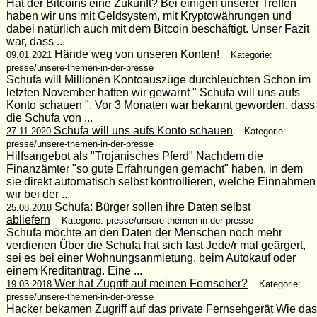
Hat der Bitcoins eine Zukunft? Bei einigen unserer Treffen
haben wir uns mit Geldsystem, mit Kryptowährungen und
dabei natürlich auch mit dem Bitcoin beschäftigt. Unser Fazit
war, dass ...
Hände weg von unseren Konten!
09.01.2021
Kategorie:
presse/unsere-themen-in-der-presse
Schufa will Millionen Kontoauszüge durchleuchten Schon im
letzten November hatten wir gewarnt " Schufa will uns aufs
Konto schauen ". Vor 3 Monaten war bekannt geworden, dass
die Schufa von ...
Schufa will uns aufs Konto schauen
27.11.2020
Kategorie:
presse/unsere-themen-in-der-presse
Hilfsangebot als "Trojanisches Pferd" Nachdem die
Finanzämter "so gute Erfahrungen gemacht" haben, in dem
sie direkt automatisch selbst kontrollieren, welche Einnahmen
wir bei der ...
Schufa: Bürger sollen ihre Daten selbst
25.08.2018
abliefern
Kategorie: presse/unsere-themen-in-der-presse
Schufa möchte an den Daten der Menschen noch mehr
verdienen Über die Schufa hat sich fast Jede/r mal geärgert,
sei es bei einer Wohnungsanmietung, beim Autokauf oder
einem Kreditantrag. Eine ...
Wer hat Zugriff auf meinen Fernseher?
19.03.2018
Kategorie:
presse/unsere-themen-in-der-presse
Hacker bekamen Zugriff auf das private Fernsehgerät Wie das