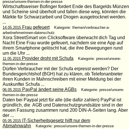
presse/unsere-themen-in-der-presse
Wirtschaftsweiser Bofinger fordert Ende des Bargelds Münzen
und Scheine sind überholt und fallen diese weg, könnten die
Märkte für Schwarzarbeit und Drogen ausgetrocknet werden.
...
Frau gefeuert
14.05.2015
Kategorie: themen/verbraucher-a-
arbeitnehmerinnen-datenschutz
Xora StreetSmart von Clicksoftware überwacht dich Tag und
Nacht Eine Frau wurde gefeuert, nachdem sie eine App auf
ihrem Smartphone gelöscht hat, die ihre Bewegungen rund
um die Uhr ...
Provider droht mit Schufa
11.05.2015
Kategorie: presse/unsere-
themen-in-der-presse
Dürfen Verbraucher mit der Schufa erpresst werden? Der
Bundesgerichtshof (BGH) hat zu klären, ob Telefonanbieter
ihren Kunden in Mahnschreiben mit einer Meldung bei der
Auskunftei Schufa ...
PayPal ändert seine AGBs
06.05.2015
Kategorie: presse/unsere-
themen-in-der-presse
Daten bei Paypal jetzt für alle (die dafür zahlen) PayPal ist
gründlich, die AGB und Datenschutzgrundsätze sind in der
neuen Fassung zusammen rund 200 DIN-A-Seiten lang. Aber
der ...
IT-Sicherheitsgesetz hilft nur dem
05.05.2015
Abmahnwahn
Kategorie: presse/unsere-themen-in-der-presse