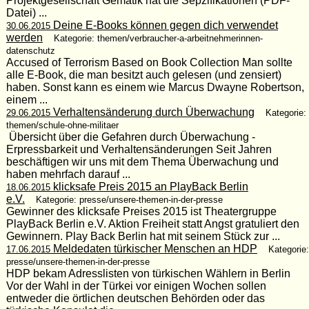
Projektgesellschaft Gematik hat die Sepzifikationen (PDF-
Datei) ...
Deine E-Books können gegen dich verwendet
30.06.2015
werden
Kategorie: themen/verbraucher-a-arbeitnehmerinnen-
datenschutz
Accused of Terrorism Based on Book Collection Man sollte
alle E-Book, die man besitzt auch gelesen (und zensiert)
haben. Sonst kann es einem wie Marcus Dwayne Robertson,
einem ...
Verhaltensänderung durch Überwachung
29.06.2015
Kategorie:
themen/schule-ohne-militaer
Übersicht über die Gefahren durch Überwachung -
Erpressbarkeit und Verhaltensänderungen Seit Jahren
beschäftigen wir uns mit dem Thema Überwachung und
haben mehrfach darauf ...
klicksafe Preis 2015 an PlayBack Berlin
18.06.2015
e.V.
Kategorie: presse/unsere-themen-in-der-presse
Gewinner des klicksafe Preises 2015 ist Theatergruppe
PlayBack Berlin e.V. Aktion Freiheit statt Angst gratuliert den
Gewinnern. Play Back Berlin hat mit seinem Stück zur ...
Meldedaten türkischer Menschen an HDP
17.06.2015
Kategorie:
presse/unsere-themen-in-der-presse
HDP bekam Adresslisten von türkischen Wählern in Berlin
Vor der Wahl in der Türkei vor einigen Wochen sollen
entweder die örtlichen deutschen Behörden oder das