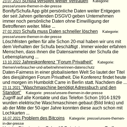
Schufa verspielt weiter Vertrauen
23.07.2023
Kategorie:
presse/unsere-themen-in-der-presse
Bonify/Schufa App gibt persönliche Daten weiter Entgegen
der seit Jahren geltenden DSGVO geben Unternehmen
immer noch persönliche Daten ohne Einwilligung der
Betroffenen weiter. Mike ...
Schufa muss Daten schneller löschen
27.02.2023
Kategorie:
presse/unsere-themen-in-der-presse
Löschfristen gelten für alle Schon 20-mal haben wir uns mit
dem Verhalten der Schufa beschäftigt . Immer wieder erfahren
Menschen, dass ihnen die Datensammelei der Schufa die
Lebensplanung ...
Jahreskonferenz "Forum Privatheit"
13.10.2022
Kategorie:
themen/verbraucher-und-arbeitnehmerinnen-datenschutz
Daten-Fairness in einer globalisierten Welt So lautet der Titel
des diesjährigen Forum Privatheit. Die Konferenz findet heute
und morgen im Humboldt Carre in Berlin statt. Nachdem die ...
"Waschmaschine benötigt Adressbuch und den
23.11.2021
Standort"
Kategorie: presse/unsere-themen-in-der-presse
Zugriff auf alle Kontakte und das Telefon Schon 1914-1929
wurden elektrische Waschmaschinen gebaut (Bild links) und
ab der Mitte der 50-iger Jahre konnten diese auch schon mit
Lochkarten ...
Problem des Bitcoins
16.07.2021
Kategorie: presse/unsere-themen-
in-der-presse