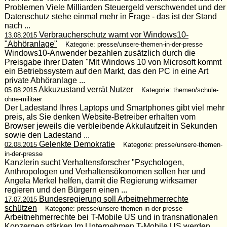
Problemen Viele Milliarden Steuergeld verschwendet und der
Datenschutz stehe einmal mehr in Frage - das ist der Stand
nach ...
Verbraucherschutz warnt vor Windows10-
13.08.2015
"Abhöranlage"
Kategorie: presse/unsere-themen-in-der-presse
Windows10-Anwender bezahlen zusätzlich durch die
Preisgabe ihrer Daten "Mit Windows 10 von Microsoft kommt
ein Betriebssystem auf den Markt, das den PC in eine Art
private Abhöranlage ...
Akkuzustand verrät Nutzer
05.08.2015
Kategorie: themen/schule-
ohne-militaer
Der Ladestand Ihres Laptops und Smartphones gibt viel mehr
preis, als Sie denken Website-Betreiber erhalten vom
Browser jeweils die verbleibende Akkulaufzeit in Sekunden
sowie den Ladestand ...
Gelenkte Demokratie
02.08.2015
Kategorie: presse/unsere-themen-
in-der-presse
Kanzlerin sucht Verhaltensforscher "Psychologen,
Anthropologen und Verhaltensökonomen sollen her und
Angela Merkel helfen, damit die Regierung wirksamer
regieren und den Bürgern einen ...
Bundesregierung soll Arbeitnehmerrechte
17.07.2015
schützen
Kategorie: presse/unsere-themen-in-der-presse
Arbeitnehmerrechte bei T-Mobile US und in transnationalen
Konzernen stärken Im Unternehmen T-Mobile US werden