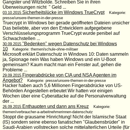
Gangster und Witzbolde. Schreiben Sie in ihren
Überweisungen nicht " Geld ...
Sicherheitslücke im Windows TrueCrypt
03.10.2015
Kategorie:
presse/unsere-themen-in-der-presse
Truecrypt in Windows bei gerade geöffneten Dateien unsicher
Das beliebte, aber von den Entwicklern aufgegebene
Verschlüsselungsprogramm TrueCrypt wurde penibel auf
Schwachstellen ...
"Bedenken" wegen Datenschutz bei Windows
30.09.2015
10
Kategorie: themen/schule-ohne-militaer
Microsoft erklärt Datenschutz in Windows 10: Daten sammeln
ja, Spionage nein Was haben Windows und ein U-Boot
gemeinsam? Kaum macht man ein Fenster auf, gehen die
Probleme ...
Fingerabdrücke von CIA und NSA Agenten im
29.09.2015
Angebot?
Kategorie: presse/unsere-themen-in-der-presse
Hacker haben auch 5,6 Millionen Fingerabdrücke von US-
Behörden Angestellen erbeutet Wir hatten vor einigen
Wochen über eine Cyberattacke auf die Personalverwaltung
der ...
Enthaupten und dann ans Kreuz
26.09.2015
Kategorie:
themen/verbraucher-a-arbeitnehmerinnen-datenschutz
Stoppt die grausame Hinrichtung! Nicht der Islamische Staat
(IS) sondern seine ebenso fanatischen "Glaubensbrüder" in
Saudi-Arabien vollstrecken solche mittelalterlichen Urteile (für