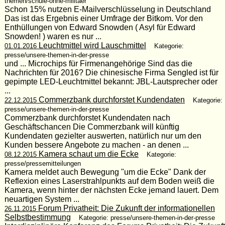
themen/schule-ohne-militaer
Schon 15% nutzen E-Mailverschlüsselung in Deutschland
Das ist das Ergebnis einer Umfrage der Bitkom. Vor den
Enthüllungen von Edward Snowden ( Asyl für Edward
Snowden! ) waren es nur ...
Leuchtmittel wird Lauschmittel
01.01.2016
Kategorie:
presse/unsere-themen-in-der-presse
und ... Microchips für Firmenangehörige Sind das die
Nachrichten für 2016? Die chinesische Firma Sengled ist für
gepimpte LED-Leuchtmittel bekannt: JBL-Lautsprecher oder
...
Commerzbank durchforstet Kundendaten
22.12.2015
Kategorie:
presse/unsere-themen-in-der-presse
Commerzbank durchforstet Kundendaten nach
Geschäftschancen Die Commerzbank will künftig
Kundendaten gezielter auswerten, natürlich nur um den
Kunden bessere Angebote zu machen - an denen ...
Kamera schaut um die Ecke
08.12.2015
Kategorie:
presse/pressemitteilungen
Kamera meldet auch Bewegung "um die Ecke" Dank der
Reflexion eines Laserstrahlpunkts auf dem Boden weiß die
Kamera, wenn hinter der nächsten Ecke jemand lauert. Dem
neuartigen System ...
Forum Privatheit: Die Zukunft der informationellen
26.11.2015
Selbstbestimmung
Kategorie: presse/unsere-themen-in-der-presse