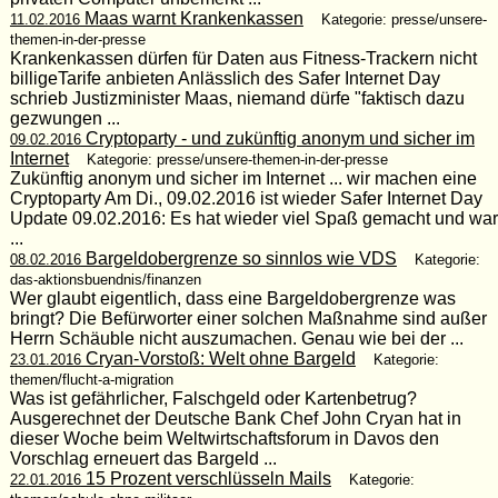
Maas warnt Krankenkassen
11.02.2016
Kategorie: presse/unsere-
themen-in-der-presse
Krankenkassen dürfen für Daten aus Fitness-Trackern nicht
billigeTarife anbieten Anlässlich des Safer Internet Day
schrieb Justizminister Maas, niemand dürfe "faktisch dazu
gezwungen ...
Cryptoparty - und zukünftig anonym und sicher im
09.02.2016
Internet
Kategorie: presse/unsere-themen-in-der-presse
Zukünftig anonym und sicher im Internet ... wir machen eine
Cryptoparty Am Di., 09.02.2016 ist wieder Safer Internet Day
Update 09.02.2016: Es hat wieder viel Spaß gemacht und war
...
Bargeldobergrenze so sinnlos wie VDS
08.02.2016
Kategorie:
das-aktionsbuendnis/finanzen
Wer glaubt eigentlich, dass eine Bargeldobergrenze was
bringt? Die Befürworter einer solchen Maßnahme sind außer
Herrn Schäuble nicht auszumachen. Genau wie bei der ...
Cryan-Vorstoß: Welt ohne Bargeld
23.01.2016
Kategorie:
themen/flucht-a-migration
Was ist gefährlicher, Falschgeld oder Kartenbetrug?
Ausgerechnet der Deutsche Bank Chef John Cryan hat in
dieser Woche beim Weltwirtschaftsforum in Davos den
Vorschlag erneuert das Bargeld ...
15 Prozent verschlüsseln Mails
22.01.2016
Kategorie: