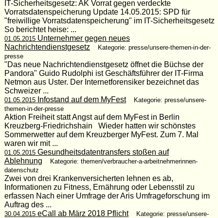
IT-Sicherheitsgesetz: AK Vorrat gegen verdeckte
Vorratsdatenspeicherung Update 14.05.2015: SPD für
"freiwillige Vorratsdatenspeicherung" im IT-Sicherheitsgesetz
So berichtet heise: ...
Unternehmer gegen neues
01.05.2015
Nachrichtendienstgesetz
Kategorie: presse/unsere-themen-in-der-
presse
"Das neue Nachrichtendienstgesetz öffnet die Büchse der
Pandora" Guido Rudolphi ist Geschäftsführer der IT-Firma
Netmon aus Uster. Der Internetforensiker bezeichnet das
Schweizer ...
Infostand auf dem MyFest
01.05.2015
Kategorie: presse/unsere-
themen-in-der-presse
Aktion Freiheit statt Angst auf dem MyFest in Berlin
Kreuzberg-Friedrichshain Wieder hatten wir schönstes
Sommerwetter auf dem Kreuzberger MyFest. Zum 7. Mal
waren wir mit ...
Gesundheitsdatentransfers stoßen auf
01.05.2015
Ablehnung
Kategorie: themen/verbraucher-a-arbeitnehmerinnen-
datenschutz
Zwei von drei Krankenversicherten lehnen es ab,
Informationen zu Fitness, Ernährung oder Lebensstil zu
erfassen Nach einer Umfrage der Aris Umfrageforschung im
Auftrag des ...
eCall ab März 2018 Pflicht
30.04.2015
Kategorie: presse/unsere-