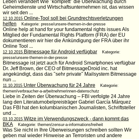
Leben verändert Wie "komplett" die Überwachung durch
Geheimdienste und Wirtschaftsunternehmen ist, das wissen
wir seit den ...
Online-Tool soll bei Grundrechtsverletzungen
12.10.2015
helfen
Kategorie: presse/unsere-themen-in-der-presse
Online help at hand for your fundamental rights issues Als
Mitglied der Fundamental Rights Platform (FRA) der EU
dokumentieren wir hier die Ankündigung der FRA über ihr
Online Tool ...
Bitmessage für Android verfügbar
12.10.2015
Kategorie:
presse/unsere-themen-in-der-presse
Bitmessage ist jetzt auch für Android Smartphones verfügbar
Dr. Jeff Brown, der CEO of BitmessageDroid inc. hat
angekündigt, dass das "sehr private" Mailsystem Bitmessage
nun ...
Unter Überwachung für 24 Jahre
11.10.2015
Kategorie:
themen/verbraucher-a-arbeitnehmerinnen-datenschutz
Liebe in Zeiten der Überwachung – FBI verfolgte 24 Jahre
lang den Literaturnobelpreisträger Gabriel García Márquez
Das FBI hat den kolumbianischen Journalisten, Schriftsteller
und ...
Witze im Verwendungszweck - dann kommt das
03.10.2015
BKA
Kategorie: themen/zensur-a-informationsfreiheit
Was Sie nicht in Ihre Überweisungen schreiben sollten Wir
geben mal wieder Hinweise an Terroristen und andere