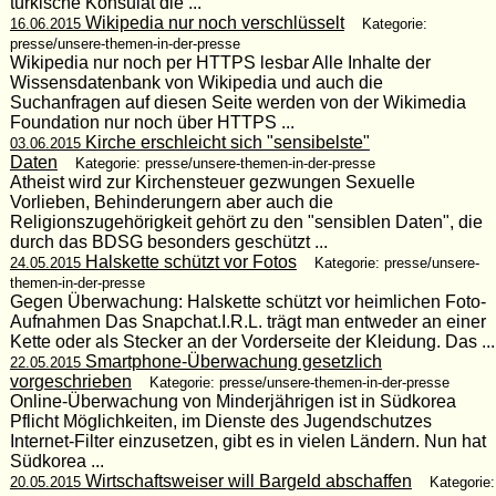
türkische Konsulat die ...
Wikipedia nur noch verschlüsselt
16.06.2015
Kategorie:
presse/unsere-themen-in-der-presse
Wikipedia nur noch per HTTPS lesbar Alle Inhalte der
Wissensdatenbank von Wikipedia und auch die
Suchanfragen auf diesen Seite werden von der Wikimedia
Foundation nur noch über HTTPS ...
Kirche erschleicht sich "sensibelste"
03.06.2015
Daten
Kategorie: presse/unsere-themen-in-der-presse
Atheist wird zur Kirchensteuer gezwungen Sexuelle
Vorlieben, Behinderungern aber auch die
Religionszugehörigkeit gehört zu den "sensiblen Daten", die
durch das BDSG besonders geschützt ...
Halskette schützt vor Fotos
24.05.2015
Kategorie: presse/unsere-
themen-in-der-presse
Gegen Überwachung: Halskette schützt vor heimlichen Foto-
Aufnahmen Das Snapchat.I.R.L. trägt man entweder an einer
Kette oder als Stecker an der Vorderseite der Kleidung. Das ...
Smartphone-Überwachung gesetzlich
22.05.2015
vorgeschrieben
Kategorie: presse/unsere-themen-in-der-presse
Online-Überwachung von Minderjährigen ist in Südkorea
Pflicht Möglichkeiten, im Dienste des Jugendschutzes
Internet-Filter einzusetzen, gibt es in vielen Ländern. Nun hat
Südkorea ...
Wirtschaftsweiser will Bargeld abschaffen
20.05.2015
Kategorie: