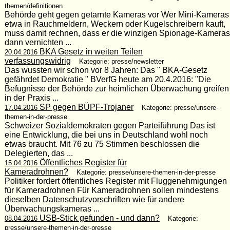
themen/definitionen
Behörde geht gegen getarnte Kameras vor Wer Mini-Kameras
etwa in Rauchmeldern, Weckern oder Kugelschreibern kauft,
muss damit rechnen, dass er die winzigen Spionage-Kameras
dann vernichten ...
BKA Gesetz in weiten Teilen
20.04.2016
verfassungswidrig
Kategorie: presse/newsletter
Das wussten wir schon vor 8 Jahren: Das " BKA-Gesetz
gefährdet Demokratie " BVerfG heute am 20.4.2016: "Die
Befugnisse der Behörde zur heimlichen Überwachung greifen
in der Praxis ...
SP gegen BÜPF-Trojaner
17.04.2016
Kategorie: presse/unsere-
themen-in-der-presse
Schweizer Sozialdemokraten gegen Parteiführung Das ist
eine Entwicklung, die bei uns in Deutschland wohl noch
etwas braucht. Mit 76 zu 75 Stimmen beschlossen die
Delegierten, das ...
Öffentliches Register für
15.04.2016
Kameradrohnen?
Kategorie: presse/unsere-themen-in-der-presse
Politiker fordert öffentliches Register mit Fluggenehmigungen
für Kameradrohnen Für Kameradrohnen sollen mindestens
dieselben Datenschutzvorschriften wie für andere
Überwachungskameras ...
USB-Stick gefunden - und dann?
08.04.2016
Kategorie:
presse/unsere-themen-in-der-presse