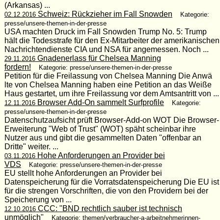
(Arkansas) ...
Schweiz: Rückzieher im Fall Snowden
02.12.2016
Kategorie:
presse/unsere-themen-in-der-presse
USA machten Druck im Fall Snowden Trump No. 5: Trump
hält die Todesstrafe für den Ex-Mitarbeiter der amerikanischen
Nachrichtendienste CIA und NSA für angemessen. Noch ...
Gnadenerlass für Chelsea Manning
29.11.2016
fordern!
Kategorie: presse/unsere-themen-in-der-presse
Petition für die Freilassung von Chelsea Manning Die Anwä
lte von Chelsea Manning haben eine Petition an das Weiße
Haus gestartet, um ihre Freilassung vor dem Amtsantritt von ...
Browser Add-On sammelt Surfprofile
12.11.2016
Kategorie:
presse/unsere-themen-in-der-presse
Datenschutzaufsicht prüft Browser-Add-on WOT Die Browser-
Erweiterung "Web of Trust" (WOT) späht scheinbar ihre
Nutzer aus und gibt die gesammelten Daten "offenbar an
Dritte" weiter. ...
Hohe Anforderungen an Provider bei
03.11.2016
VDS
Kategorie: presse/unsere-themen-in-der-presse
EU stellt hohe Anforderungen an Provider bei
Datenspeicherung für die Vorratsdatenspeicherung Die EU ist
für die strengen Vorschriften, die von den Providern bei der
Speicherung von ...
CCC: "BND rechtlich sauber ist technisch
12.10.2016
unmöglich"
Kategorie: themen/verbraucher-a-arbeitnehmerinnen-