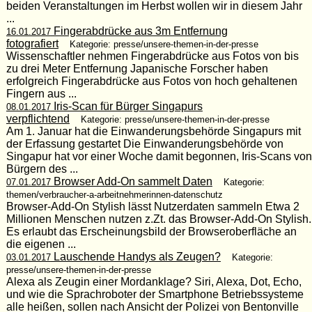
beiden Veranstaltungen im Herbst wollen wir in diesem Jahr
...
Fingerabdrücke aus 3m Entfernung
16.01.2017
fotografiert
Kategorie: presse/unsere-themen-in-der-presse
Wissenschaftler nehmen Fingerabdrücke aus Fotos von bis
zu drei Meter Entfernung Japanische Forscher haben
erfolgreich Fingerabdrücke aus Fotos von hoch gehaltenen
Fingern aus ...
Iris-Scan für Bürger Singapurs
08.01.2017
verpflichtend
Kategorie: presse/unsere-themen-in-der-presse
Am 1. Januar hat die Einwanderungsbehörde Singapurs mit
der Erfassung gestartet Die Einwanderungsbehörde von
Singapur hat vor einer Woche damit begonnen, Iris-Scans von
Bürgern des ...
Browser Add-On sammelt Daten
07.01.2017
Kategorie:
themen/verbraucher-a-arbeitnehmerinnen-datenschutz
Browser-Add-On Stylish lässt Nutzerdaten sammeln Etwa 2
Millionen Menschen nutzen z.Zt. das Browser-Add-On Stylish.
Es erlaubt das Erscheinungsbild der Browseroberfläche an
die eigenen ...
Lauschende Handys als Zeugen?
03.01.2017
Kategorie:
presse/unsere-themen-in-der-presse
Alexa als Zeugin einer Mordanklage? Siri, Alexa, Dot, Echo,
und wie die Sprachroboter der Smartphone Betriebssysteme
alle heißen, sollen nach Ansicht der Polizei von Bentonville