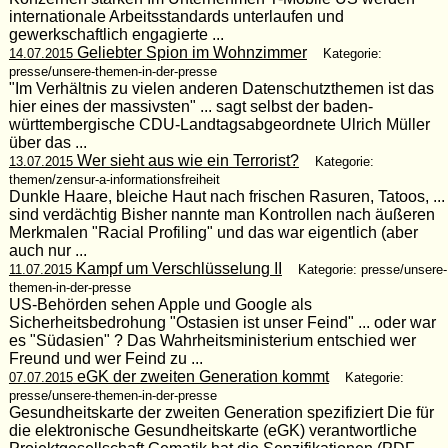
internationale Arbeitsstandards unterlaufen und
gewerkschaftlich engagierte ...
Geliebter Spion im Wohnzimmer
14.07.2015
Kategorie:
presse/unsere-themen-in-der-presse
"Im Verhältnis zu vielen anderen Datenschutzthemen ist das
hier eines der massivsten" ... sagt selbst der baden-
württembergische CDU-Landtagsabgeordnete Ulrich Müller
über das ...
Wer sieht aus wie ein Terrorist?
13.07.2015
Kategorie:
themen/zensur-a-informationsfreiheit
Dunkle Haare, bleiche Haut nach frischen Rasuren, Tatoos, ...
sind verdächtig Bisher nannte man Kontrollen nach äußeren
Merkmalen "Racial Profiling" und das war eigentlich (aber
auch nur ...
Kampf um Verschlüsselung II
11.07.2015
Kategorie: presse/unsere-
themen-in-der-presse
US-Behörden sehen Apple und Google als
Sicherheitsbedrohung "Ostasien ist unser Feind" ... oder war
es "Südasien" ? Das Wahrheitsministerium entschied wer
Freund und wer Feind zu ...
eGK der zweiten Generation kommt
07.07.2015
Kategorie:
presse/unsere-themen-in-der-presse
Gesundheitskarte der zweiten Generation spezifiziert Die für
die elektronische Gesundheitskarte (eGK) verantwortliche