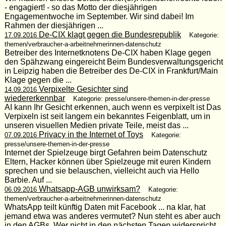
- engagiert! - so das Motto der diesjährigen
Engagementwoche im September. Wir sind dabei! Im
Rahmen der diesjährigen ...
De-CIX klagt gegen die Bundesrepublik
17.09.2016
Kategorie:
themen/verbraucher-a-arbeitnehmerinnen-datenschutz
Betreiber des Internetknotens De-CIX haben Klage gegen
den Spähzwang eingereicht Beim Bundesverwaltungsgericht
in Leipzig haben die Betreiber des De-CIX in Frankfurt/Main
Klage gegen die ...
Verpixelte Gesichter sind
14.09.2016
wiedererkennbar
Kategorie: presse/unsere-themen-in-der-presse
AI kann Ihr Gesicht erkennen, auch wenn es verpixelt ist Das
Verpixeln ist seit langem ein bekanntes Feigenblatt, um in
unseren visuellen Medien private Teile, meist das ...
Privacy in the Internet of Toys
07.09.2016
Kategorie:
presse/unsere-themen-in-der-presse
Internet der Spielzeuge birgt Gefahren beim Datenschutz
Eltern, Hacker können über Spielzeuge mit euren Kindern
sprechen und sie belauschen, vielleicht auch via Hello
Barbie. Auf ...
Whatsapp-AGB unwirksam?
06.09.2016
Kategorie:
themen/verbraucher-a-arbeitnehmerinnen-datenschutz
WhatsApp teilt künftig Daten mit Facebook ... na klar, hat
jemand etwa was anderes vermutet? Nun steht es aber auch
in den AGBs. Wer nicht in den nächsten Tagen widerspricht