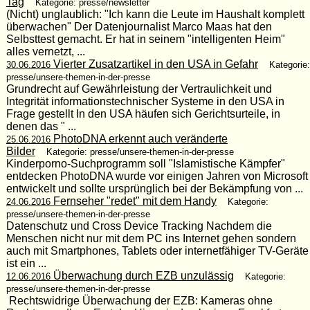
Tag
Kategorie: presse/newsletter
(Nicht) unglaublich: "Ich kann die Leute im Haushalt komplett
überwachen" Der Datenjournalist Marco Maas hat den
Selbsttest gemacht. Er hat in seinem "intelligenten Heim"
alles vernetzt, ...
Vierter Zusatzartikel in den USA in Gefahr
30.06.2016
Kategorie:
presse/unsere-themen-in-der-presse
Grundrecht auf Gewährleistung der Vertraulichkeit und
Integrität informationstechnischer Systeme in den USA in
Frage gestellt In den USA häufen sich Gerichtsurteile, in
denen das " ...
PhotoDNA erkennt auch veränderte
25.06.2016
Bilder
Kategorie: presse/unsere-themen-in-der-presse
Kinderporno-Suchprogramm soll "Islamistische Kämpfer"
entdecken PhotoDNA wurde vor einigen Jahren von Microsoft
entwickelt und sollte ursprünglich bei der Bekämpfung von ...
Fernseher "redet" mit dem Handy
24.06.2016
Kategorie:
presse/unsere-themen-in-der-presse
Datenschutz und Cross Device Tracking Nachdem die
Menschen nicht nur mit dem PC ins Internet gehen sondern
auch mit Smartphones, Tablets oder internetfähiger TV-Geräte
ist ein ...
Überwachung durch EZB unzulässig
12.06.2016
Kategorie:
presse/unsere-themen-in-der-presse
Rechtswidrige Überwachung der EZB: Kameras ohne