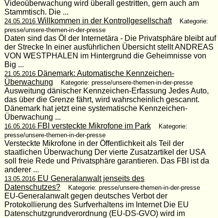
Videoüberwachung wird überall gestritten, gern auch am
Stammtisch. Die ...
Willkommen in der Kontrollgesellschaft
24.05.2016
Kategorie:
presse/unsere-themen-in-der-presse
Daten sind das Öl der Internetära - Die Privatsphäre bleibt auf
der Strecke In einer ausführlichen Übersicht stellt ANDREAS
VON WESTPHALEN im Hintergrund die Geheimnisse von
Big ...
Dänemark: Automatische Kennzeichen-
21.05.2016
Überwachung
Kategorie: presse/unsere-themen-in-der-presse
Ausweitung dänischer Kennzeichen-Erfassung Jedes Auto,
das über die Grenze fährt, wird wahrscheinlich gescannt.
Dänemark hat jetzt eine systematische Kennzeichen-
Überwachung ...
FBI versteckte Mikrofone im Park
16.05.2016
Kategorie:
presse/unsere-themen-in-der-presse
Versteckte Mikrofone in der Öffentlichkeit als Teil der
staatlichen Überwachung Der vierte Zusatzartikel der USA
soll freie Rede und Privatsphäre garantieren. Das FBI ist da
anderer ...
EU Generalanwalt jenseits des
13.05.2016
Datenschutzes?
Kategorie: presse/unsere-themen-in-der-presse
EU-Generalanwalt gegen deutsches Verbot der
Protokollierung des Surfverhaltens im Internet Die EU
Datenschutzgrundverordnung (EU-DS-GVO) wird im