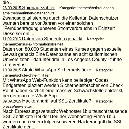
die ...
Spionagezähler
23.09.2015
Kategorie: themen/verbraucher-a-
arbeitnehmerinnen-datenschutz
Zwangsdigitalisierung durch die Kellertür: Datenschützer
warnten bereits vor Jahren vor einer solchen
"Fernübertragung unseres Stromverbrauchs in Echtzeit" .
Diese sei ein ...
Daten von Studenten gehackt
11.09.2015
Kategorie:
themen/zensur-a-informationsfreiheit
Daten von 80.000 Studenten eines Kurses gegen sexuelle
Gewalt gehackt Eine Datenpanne an acht kalifornischen
Universitäten - darunter drei in Los Angeles County - führte
zum Verlust ...
Akute WhatsApp Sicherheitslücke
10.09.2015
Kategorie:
themen/schule-ohne-militaer
Mit WhatsApp Web-Funktion kann beliebiger Codes
Endgeräten plaziert werden Sicherheitsforscher von Check
Point haben kürzlich eine massive Schwachstelle entdeckt,
bei der man die WhatsApp ...
Hackerangriff auf SSL-Zertifikate?
09.09.2015
Kategorie:
presse/newsletter
Nach Erpressungsversuch: Webhoster 1blu tauscht tausende
SSL-Zertifikate Bei der Berliner Webhosting-Firma 1blu
wurden nach einem folgenschweren Hackerangriff die SSL-
Zertifikate der ...