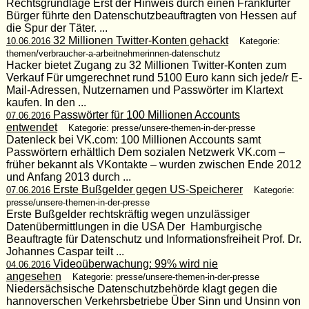
Rechtsgrundlage Erst der Hinweis durch einen Frankfurter
Bürger führte den Datenschutzbeauftragten von Hessen auf
die Spur der Täter. ...
32 Millionen Twitter-Konten gehackt
10.06.2016
Kategorie:
themen/verbraucher-a-arbeitnehmerinnen-datenschutz
Hacker bietet Zugang zu 32 Millionen Twitter-Konten zum
Verkauf Für umgerechnet rund 5100 Euro kann sich jede/r E-
Mail-Adressen, Nutzernamen und Passwörter im Klartext
kaufen. In den ...
Passwörter für 100 Millionen Accounts
07.06.2016
entwendet
Kategorie: presse/unsere-themen-in-der-presse
Datenleck bei VK.com: 100 Millionen Accounts samt
Passwörtern erhältlich Dem sozialen Netzwerk VK.com –
früher bekannt als VKontakte – wurden zwischen Ende 2012
und Anfang 2013 durch ...
Erste Bußgelder gegen US-Speicherer
07.06.2016
Kategorie:
presse/unsere-themen-in-der-presse
Erste Bußgelder rechtskräftig wegen unzulässiger
Datenübermittlungen in die USA Der Hamburgische
Beauftragte für Datenschutz und Informationsfreiheit Prof. Dr.
Johannes Caspar teilt ...
Videoüberwachung: 99% wird nie
04.06.2016
angesehen
Kategorie: presse/unsere-themen-in-der-presse
Niedersächsische Datenschutzbehörde klagt gegen die
hannoverschen Verkehrsbetriebe Über Sinn und Unsinn von