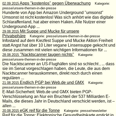
Apps "kostenlos" gegen Überwachung
02.09.2015
Kategorie:
presse/unsere-themen-in-der-presse
Hunderte von App bei Amazon Underground "umsonst"
Umsonst ist nicht kostenlos! Was sich anhört wie das digitale
Schlaraffenland, hat aber einen Haken. Alle Nutzer einer
Underground-App ...
Mit Suppe und Mucke für unsere
29.08.2015
Privatsphäre
Kategorie: presse/unsere-themen-in-der-presse
Infostand auf dem Kiezfest Suppe und Mucke Aktion Freiheit
statt Angst hat über 10 Liter vegane Linsensuppe gekocht und
diese zusammen mit vielen wichtigen Informationen für ...
"Nacktscanner taugen nichts"
28.08.2015
Kategorie:
presse/unsere-themen-in-der-presse
Die Nacktscanner an US-Flughäfen sind so schlecht , ... dass
sie im Senat vorgeschlagen haben, die Leute, die aus dem
Nacktscanner herauskommen, direkt noch durch einen
regulären ...
Endlich PGP bei Web.de und GMX
21.08.2015
Kategorie:
presse/unsere-themen-in-der-presse
E-Mail-Sicherheit: Web.de und GMX bieten PGP-
Verschlüsselung an Nur ein Bruchteil der 537 Milliarden E-
Mails, die dieses Jahr in Deutschland verschickt werden, ist –
allen ...
eGK reif für die Tonne
20.08.2015
Kategorie: presse/newsletter
Reif für die Tonne: Elektronische Gesundheitskarte erstickt in