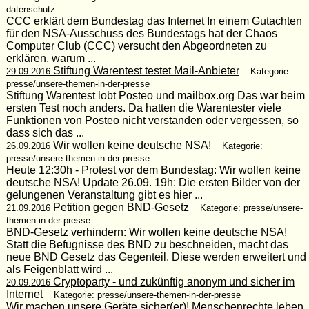
datenschutz
CCC erklärt dem Bundestag das Internet In einem Gutachten
für den NSA-Ausschuss des Bundestags hat der Chaos
Computer Club (CCC) versucht den Abgeordneten zu
erklären, warum ...
Stiftung Warentest testet Mail-Anbieter
29.09.2016
Kategorie:
presse/unsere-themen-in-der-presse
Stiftung Warentest lobt Posteo und mailbox.org Das war beim
ersten Test noch anders. Da hatten die Warentester viele
Funktionen von Posteo nicht verstanden oder vergessen, so
dass sich das ...
Wir wollen keine deutsche NSA!
26.09.2016
Kategorie:
presse/unsere-themen-in-der-presse
Heute 12:30h - Protest vor dem Bundestag: Wir wollen keine
deutsche NSA! Update 26.09. 19h: Die ersten Bilder von der
gelungenen Veranstaltung gibt es hier ...
Petition gegen BND-Gesetz
21.09.2016
Kategorie: presse/unsere-
themen-in-der-presse
BND-Gesetz verhindern: Wir wollen keine deutsche NSA!
Statt die Befugnisse des BND zu beschneiden, macht das
neue BND Gesetz das Gegenteil. Diese werden erweitert und
als Feigenblatt wird ...
Cryptoparty - und zukünftig anonym und sicher im
20.09.2016
Internet
Kategorie: presse/unsere-themen-in-der-presse
Wir machen unsere Geräte sicher(er)! Menschenrechte leben