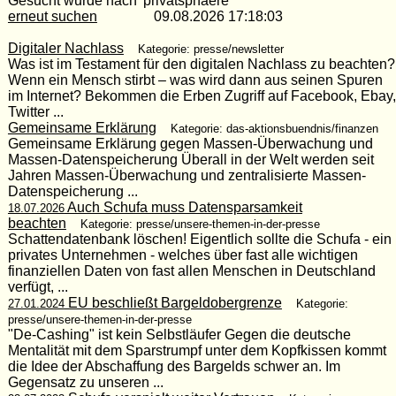
Gesucht wurde nach 'privatsphaere'
erneut suchen
09.08.2026 17:18:03
Digitaler Nachlass
Kategorie: presse/newsletter
Was ist im Testament für den digitalen Nachlass zu beachten?
Wenn ein Mensch stirbt – was wird dann aus seinen Spuren
im Internet? Bekommen die Erben Zugriff auf Facebook, Ebay,
Twitter ...
Gemeinsame Erklärung
Kategorie: das-aktionsbuendnis/finanzen
Gemeinsame Erklärung gegen Massen-Überwachung und
Massen-Datenspeicherung Überall in der Welt werden seit
Jahren Massen-Überwachung und zentralisierte Massen-
Datenspeicherung ...
Auch Schufa muss Datensparsamkeit
18.07.2026
beachten
Kategorie: presse/unsere-themen-in-der-presse
Schattendatenbank löschen! Eigentlich sollte die Schufa - ein
privates Unternehmen - welches über fast alle wichtigen
finanziellen Daten von fast allen Menschen in Deutschland
verfügt, ...
EU beschließt Bargeldobergrenze
27.01.2024
Kategorie:
presse/unsere-themen-in-der-presse
"De-Cashing" ist kein Selbstläufer Gegen die deutsche
Mentalität mit dem Sparstrumpf unter dem Kopfkissen kommt
die Idee der Abschaffung des Bargelds schwer an. Im
Gegensatz zu unseren ...