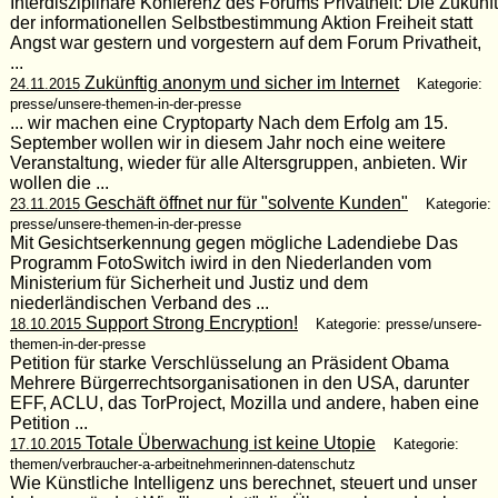
Interdisziplinäre Konferenz des Forums Privatheit: Die Zukunft
der informationellen Selbstbestimmung Aktion Freiheit statt
Angst war gestern und vorgestern auf dem Forum Privatheit,
...
Zukünftig anonym und sicher im Internet
24.11.2015
Kategorie:
presse/unsere-themen-in-der-presse
... wir machen eine Cryptoparty Nach dem Erfolg am 15.
September wollen wir in diesem Jahr noch eine weitere
Veranstaltung, wieder für alle Altersgruppen, anbieten. Wir
wollen die ...
Geschäft öffnet nur für "solvente Kunden"
23.11.2015
Kategorie:
presse/unsere-themen-in-der-presse
Mit Gesichtserkennung gegen mögliche Ladendiebe Das
Programm FotoSwitch iwird in den Niederlanden vom
Ministerium für Sicherheit und Justiz und dem
niederländischen Verband des ...
Support Strong Encryption!
18.10.2015
Kategorie: presse/unsere-
themen-in-der-presse
Petition für starke Verschlüsselung an Präsident Obama
Mehrere Bürgerrechtsorganisationen in den USA, darunter
EFF, ACLU, das TorProject, Mozilla und andere, haben eine
Petition ...
Totale Überwachung ist keine Utopie
17.10.2015
Kategorie:
themen/verbraucher-a-arbeitnehmerinnen-datenschutz
Wie Künstliche Intelligenz uns berechnet, steuert und unser