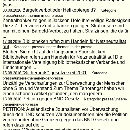
(was ...
Bargeldverbot oder Helikoptergeld?
30.08.2016
Kategorie:
presse/unsere-themen-in-der-presse
Zentralbanker zeigen in Jackson Hole ihre völlige Ratlosigkeit
Die z.Zt. bei vielen Zentralbanken gültigen Strafzinsen sind
nur mit einem Bargeld-Verbot zu halten. Strafzinsen, die dafür
...
Bibliotheken rufen zum Handeln für Netzneutralität
17.08.2016
auf
Kategorie: presse/unsere-themen-in-der-presse
Bleiben Sie nicht auf der langsamen Spur stecken –
Bibliotheken rufen zum Handeln für Netzneutralität auf Die
Internationale Vereinigung bibliothekarischer Verbände und
Einrichtungen ...
"Sicherheits"-gesetze seit 2001
15.08.2016
Kategorie:
presse/unsere-themen-in-der-presse
Unzählige Verschärfungen zur Überwachung der Menschen
ohne Sinn und Verstand Zum Thema Terrorangst haben wir
einen schönen Artikel gefunden, den man jedem ...
Petition gegen BND Gesetz
13.08.2016
Kategorie: presse/unsere-
themen-in-der-presse
PETITION: Ausländische Journalisten vor Überwachung
durch den BND schützen Wir dokumentieren hier die Petition
von Reporter ohne Grenzen gegen das BND Gesetz und
rufen dazu auf die ...