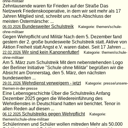
ohne-militaer
Zehntausende waren für Frieden auf der Straße Das
Netzwerk Friedenskooperative, in dem wir seit mehr als 17
Jahren Mitglied sind, schreibt uns nach Abschluss der
meisten Ostermärsche: ...
Bundesweiter Schulstreik
06.03.2026
Kategorie: themen/schule-
ohne-militaer
Gegen Wehrpflicht und Militär Nach dem 5. Dezember fand
gestern der 2. große bundesweite Schulstreik statt. Aktive von
Aktion Freiheit statt Angst e.V. waren dabei. Seit 17 Jahren ...
Wir sind kein Kanonenfutter!
22.02.2026
Kategorie: themen/schule-
ohne-militaer
Am 5. März zum Schulstreik Mit dem nebenstehenden Logo
der Berliner Initiative "Schule ohne Militär" begrüßen wir die
Absicht am Donnerstag, den 5. März, den nächsten
bundesweiten ...
Wehrdienst verweigern - jetzt
29.01.2026
Kategorie: presse/unsere-
themen-in-der-presse
Eine Lebensgeschichte Über die Schulstreiks Anfang
Dezember 2025 gegen die Wiedereinführung des
Wehrdienstes in Deutschland hatten wir berichtet. Tenor in
allen Reden auf diesen ...
Schulstreiks gegen Wehrpflicht
06.12.2025
Kategorie:
themen/schule-ohne-militaer
Schülerinnen und Schüler wollen mitreden Mehr als 50.000