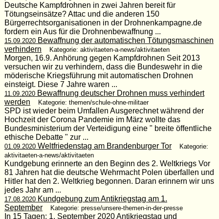
Deutsche Kampfdrohnen in zwei Jahren bereit für
Tötungseinsätze? Attac und die anderen 150
Bürgerrechtsorganisationen in der Drohnenkampagne.de
fordern ein Aus für die Drohnenbewaffnung ...
Bewaffnung der automatischen Tötungsmaschinen
15.09.2020
verhindern
Kategorie: aktivitaeten-a-news/aktivitaeten
Morgen, 16.9. Anhörung gegen Kampfdrohnen Seit 2013
versuchen wir zu verhindern, dass die Bundeswehr in die
möderische Kriegsführung mit automatischen Drohnen
einsteigt. Diese 7 Jahre waren ...
Bewaffnung deutscher Drohnen muss verhindert
11.09.2020
werden
Kategorie: themen/schule-ohne-militaer
SPD ist wieder beim Umfallen Ausgerechnet während der
Hochzeit der Corona Pandemie im März wollte das
Bundesministerium der Verteidigung eine " breite öffentliche
ethische Debatte " zur ...
Weltfriedenstag am Brandenburger Tor
01.09.2020
Kategorie:
aktivitaeten-a-news/aktivitaeten
Kundgebung erinnerte an den Beginn des 2. Weltkriegs Vor
81 Jahren hat die deutsche Wehrmacht Polen überfallen und
Hitler hat den 2. Weltkrieg begonnen. Daran erinnern wir uns
jedes Jahr am ...
Kundgebung zum Antikriegstag am 1.
17.08.2020
September
Kategorie: presse/unsere-themen-in-der-presse
In 15 Tagen: 1. September 2020 Antikriegstag und