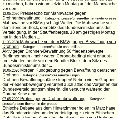
zu machen, haben wir am letzten Montag auf der Mahnwache
vor dem ...
Presseecho zur Mahnwache gegen
12.05.2020
Drohnenbewaffnung
Kategorie: presse/unsere-themen-in-der-presse
Mahnwache vor BMVg schlägt Wellen Die Mahnwache vor
dem Bendler Block, dem Sitz des Bundesministeriums der
Verteidigung, in der Stauffenbergstr. 18 am gestrigen Montag
hat in den Medien ...
Mahnwache vor dem BMVg gegen Bewaffnung von
11.05.2020
Drohnen
Kategorie: themen/schule-ohne-militaer
Aktiv gegen Drohnen-Bewaffnung 50 friedensbewegte
BerlinnerInnen - mehr waren Corona-bedingt nicht erlaubt -
protestierten heute vor dem Bendler Block, dem Sitz des
Bundesministeriums der ...
Morgen Kundgebung gegen Bewaffnung deutscher
10.05.2020
Drohnen
Kategorie: presse/pressemitteilungen
Drohnen-Bewaffnungspläne stoppen! Neben vielen Gruppen
der Friedensbewegung verurteilt auch attac das Vorgehen der
Bundesverteidigungsministerin, die versucht während der
Corona Krise eine ...
Protest gegen Drohnenbewaffnung
07.05.2020
Kategorie:
presse/unsere-themen-in-der-presse
Ethische Debatte aus dem Hinterzimmer holen Im März hatte
das Bundesministerium der Verteidigung zu einer Ethischen
Debatte in kleinem Kreis über die Bewaffnung von Drohnen