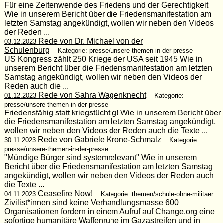
Für eine Zeitenwende des Friedens und der Gerechtigkeit
Wie in unserem Bericht über die Friedensmanifestation am
letzten Samstag angekündigt, wollen wir neben den Videos
der Reden ...
Rede von Dr. Michael von der
03.12.2023
Schulenburg
Kategorie: presse/unsere-themen-in-der-presse
US Kongress zählt 250 Kriege der USA seit 1945 Wie in
unserem Bericht über die Friedensmanifestation am letzten
Samstag angekündigt, wollen wir neben den Videos der
Reden auch die ...
Rede von Sahra Wagenknecht
01.12.2023
Kategorie:
presse/unsere-themen-in-der-presse
Friedensfähig statt kriegstüchtig! Wie in unserem Bericht über
die Friedensmanifestation am letzten Samstag angekündigt,
wollen wir neben den Videos der Reden auch die Texte ...
Rede von Gabriele Krone-Schmalz
30.11.2023
Kategorie:
presse/unsere-themen-in-der-presse
"Mündige Bürger sind systemrelevant" Wie in unserem
Bericht über die Friedensmanifestation am letzten Samstag
angekündigt, wollen wir neben den Videos der Reden auch
die Texte ...
Ceasefire Now!
04.11.2023
Kategorie: themen/schule-ohne-militaer
Zivilist*innen sind keine Verhandlungsmasse 600
Organisationen fordern in einem Aufruf auf Change.org eine
sofortige humanitäre Waffenruhe im Gazastreifen und in