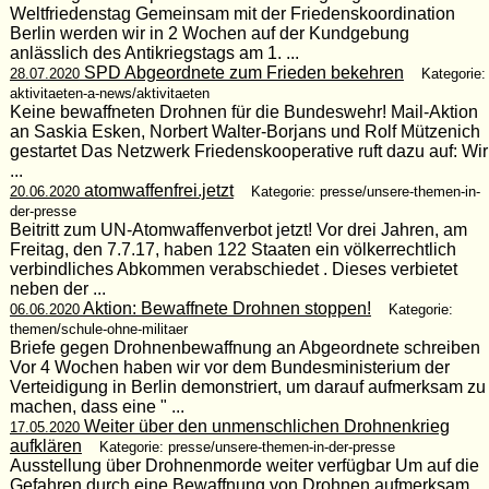
Weltfriedenstag Gemeinsam mit der Friedenskoordination
Berlin werden wir in 2 Wochen auf der Kundgebung
anlässlich des Antikriegstags am 1. ...
SPD Abgeordnete zum Frieden bekehren
28.07.2020
Kategorie:
aktivitaeten-a-news/aktivitaeten
Keine bewaffneten Drohnen für die Bundeswehr! Mail-Aktion
an Saskia Esken, Norbert Walter-Borjans und Rolf Mützenich
gestartet Das Netzwerk Friedenskooperative ruft dazu auf: Wir
...
atomwaffenfrei.jetzt
20.06.2020
Kategorie: presse/unsere-themen-in-
der-presse
Beitritt zum UN-Atomwaffenverbot jetzt! Vor drei Jahren, am
Freitag, den 7.7.17, haben 122 Staaten ein völkerrechtlich
verbindliches Abkommen verabschiedet . Dieses verbietet
neben der ...
Aktion: Bewaffnete Drohnen stoppen!
06.06.2020
Kategorie:
themen/schule-ohne-militaer
Briefe gegen Drohnenbewaffnung an Abgeordnete schreiben
Vor 4 Wochen haben wir vor dem Bundesministerium der
Verteidigung in Berlin demonstriert, um darauf aufmerksam zu
machen, dass eine " ...
Weiter über den unmenschlichen Drohnenkrieg
17.05.2020
aufklären
Kategorie: presse/unsere-themen-in-der-presse
Ausstellung über Drohnenmorde weiter verfügbar Um auf die
Gefahren durch eine Bewaffnung von Drohnen aufmerksam