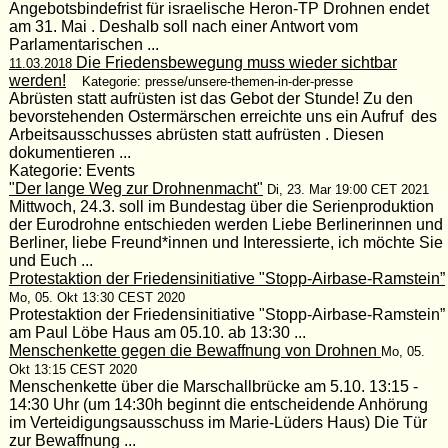
Angebotsbindefrist für israelische Heron-TP Drohnen endet
am 31. Mai . Deshalb soll nach einer Antwort vom
Parlamentarischen ...
Die Friedensbewegung muss wieder sichtbar
11.03.2018
werden!
Kategorie: presse/unsere-themen-in-der-presse
Abrüsten statt aufrüsten ist das Gebot der Stunde! Zu den
bevorstehenden Ostermärschen erreichte uns ein Aufruf des
Arbeitsausschusses abrüsten statt aufrüsten . Diesen
dokumentieren ...
Kategorie: Events
"Der lange Weg zur Drohnenmacht"
Di, 23. Mar 19:00 CET 2021
Mittwoch, 24.3. soll im Bundestag über die Serienproduktion
der Eurodrohne entschieden werden Liebe Berlinerinnen und
Berliner, liebe Freund*innen und Interessierte, ich möchte Sie
und Euch ...
Protestaktion der Friedensinitiative "Stopp-Airbase-Ramstein”
Mo, 05. Okt 13:30 CEST 2020
Protestaktion der Friedensinitiative "Stopp-Airbase-Ramstein”
am Paul Löbe Haus am 05.10. ab 13:30 ...
Menschenkette gegen die Bewaffnung von Drohnen
Mo, 05.
Okt 13:15 CEST 2020
Menschenkette über die Marschallbrücke am 5.10. 13:15 -
14:30 Uhr (um 14:30h beginnt die entscheidende Anhörung
im Verteidigungsausschuss im Marie-Lüders Haus) Die Tür
zur Bewaffnung ...