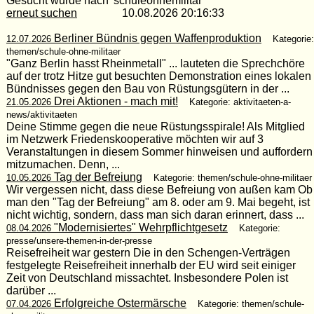
Gesucht wurde nach 'schuleohnemilitär'
erneut suchen
10.08.2026 20:16:33
Berliner Bündnis gegen Waffenproduktion
12.07.2026
Kategorie:
themen/schule-ohne-militaer
"Ganz Berlin hasst Rheinmetall" ... lauteten die Sprechchöre
auf der trotz Hitze gut besuchten Demonstration eines lokalen
Bündnisses gegen den Bau von Rüstungsgütern in der ...
Drei Aktionen - mach mit!
21.05.2026
Kategorie: aktivitaeten-a-
news/aktivitaeten
Deine Stimme gegen die neue Rüstungsspirale! Als Mitglied
im Netzwerk Friedenskooperative möchten wir auf 3
Veranstaltungen in diesem Sommer hinweisen und auffordern
mitzumachen. Denn, ...
Tag der Befreiung
10.05.2026
Kategorie: themen/schule-ohne-militaer
Wir vergessen nicht, dass diese Befreiung von außen kam Ob
man den "Tag der Befreiung" am 8. oder am 9. Mai begeht, ist
nicht wichtig, sondern, dass man sich daran erinnert, dass ...
"Modernisiertes" Wehrpflichtgesetz
08.04.2026
Kategorie:
presse/unsere-themen-in-der-presse
Reisefreiheit war gestern Die in den Schengen-Verträgen
festgelegte Reisefreiheit innerhalb der EU wird seit einiger
Zeit von Deutschland missachtet. Insbesondere Polen ist
darüber ...
Erfolgreiche Ostermärsche
07.04.2026
Kategorie: themen/schule-