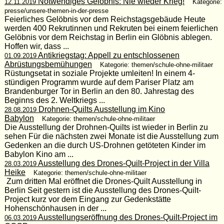
Notwendiges Gelöbnis: Nie wieder Krieg!
12.11.2019
Kategorie:
presse/unsere-themen-in-der-presse
Feierliches Gelöbnis vor dem Reichstagsgebäude Heute
werden 400 Rekrutinnen und Rekruten bei einem feierlichen
Gelöbnis vor dem Reichstag in Berlin ein Glöbnis ablegen.
Hoffen wir, dass ...
Antikriegstag: Appell zu entschlossenen
01.09.2019
Abrüstungsbemühungen
Kategorie: themen/schule-ohne-militaer
Rüstungsetat in soziale Projekte umleiten! In einem 4-
stündigen Programm wurde auf dem Pariser Platz am
Brandenburger Tor in Berlin an den 80. Jahrestag des
Beginns des 2. Weltkriegs ...
Drohnen-Quilts Ausstellung im Kino
28.08.2019
Babylon
Kategorie: themen/schule-ohne-militaer
Die Ausstellung der Drohnen-Quilts ist wieder in Berlin zu
sehen Für die nächsten zwei Monate ist die Ausstellung zum
Gedenken an die durch US-Drohnen getöteten Kinder im
Babylon Kino am ...
Ausstellung des Drones-Quilt-Project in der Villa
28.03.2019
Heike
Kategorie: themen/schule-ohne-militaer
Zum dritten Mal eröffnet die Drones-Quilt Ausstellung in
Berlin Seit gestern ist die Ausstellung des Drones-Quilt-
Project kurz vor dem Eingang zur Gedenkstätte
Hohenschönhausen in der ...
Ausstellungseröffnung des Drones-Quilt-Project im
06.03.2019