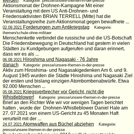
werden
Kategorie: presse/unsere-themen-in-der-presse
Aktionsmonat der Drohnen-Kampagne Mit einer
Veranstaltung mit dem US Anti-Drohnen- und
Friedensaktivisten BRIAN TERRELL (Mitte) hat die
Veranstaltungsreihe zum Aktionsmonat gegen bewaffnete ...
Forderungen zum Antikriegstag
02.09.2021
Kategorie:
themen/schule-ohne-militaer
Menschenkette verbindet die russische und die US-Botschaft
Die Friedensbewegung in Deutschland hat gestern in vielen
Städten zu Kundgebungen aufgerufen und daran erinnert,
dass wir es als ...
Hiroshima und Nagasaki - 76 Jahre
06.08.2021
danach
Kategorie: presse/unsere-themen-in-der-presse
Aktiv zum Hiroshima- und Nagasakigedenken Am 6. und 9.
August 1945 wurden die Städte Hiroshima und Nagasaki Ziel
der ersten und bislang einzigen Atombombenabwürfe. Etwa
92.000 Menschen ...
Kriegsverbrecher vor Gericht, nicht die
05.08.2021
Whistleblower!
Kategorie: presse/unsere-themen-in-der-presse
Brief an den Richter Wie wir vor wenigen Tagen berichtet
hatten , wurde der Drohnen-Whistleblower Daniel Hale am
27. 07.2021 von einem US-Gericht zu 45 Monaten Haft
verurteilt mit der ...
Atomwaffen aus Büchel abziehen
24.07.2021
Kategorie:
presse/unsere-themen-in-der-presse