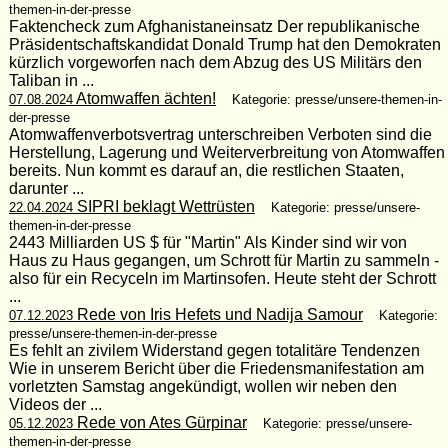
themen-in-der-presse
Faktencheck zum Afghanistaneinsatz Der republikanische
Präsidentschaftskandidat Donald Trump hat den Demokraten
kürzlich vorgeworfen nach dem Abzug des US Militärs den
Taliban in ...
Atomwaffen ächten!
07.08.2024
Kategorie: presse/unsere-themen-in-
der-presse
Atomwaffenverbotsvertrag unterschreiben Verboten sind die
Herstellung, Lagerung und Weiterverbreitung von Atomwaffen
bereits. Nun kommt es darauf an, die restlichen Staaten,
darunter ...
SIPRI beklagt Wettrüsten
22.04.2024
Kategorie: presse/unsere-
themen-in-der-presse
2443 Milliarden US $ für "Martin" Als Kinder sind wir von
Haus zu Haus gegangen, um Schrott für Martin zu sammeln -
also für ein Recyceln im Martinsofen. Heute steht der Schrott
...
Rede von Iris Hefets und Nadija Samour
07.12.2023
Kategorie:
presse/unsere-themen-in-der-presse
Es fehlt an zivilem Widerstand gegen totalitäre Tendenzen
Wie in unserem Bericht über die Friedensmanifestation am
vorletzten Samstag angekündigt, wollen wir neben den
Videos der ...
Rede von Ates Gürpinar
05.12.2023
Kategorie: presse/unsere-
themen-in-der-presse