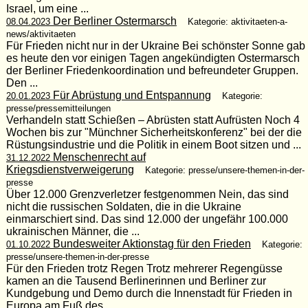
Israel, um eine ...
Der Berliner Ostermarsch
08.04.2023
Kategorie: aktivitaeten-a-
news/aktivitaeten
Für Frieden nicht nur in der Ukraine Bei schönster Sonne gab
es heute den vor einigen Tagen angekündigten Ostermarsch
der Berliner Friedenkoordination und befreundeter Gruppen.
Den ...
Für Abrüstung und Entspannung
20.01.2023
Kategorie:
presse/pressemitteilungen
Verhandeln statt Schießen – Abrüsten statt Aufrüsten Noch 4
Wochen bis zur "Münchner Sicherheitskonferenz" bei der die
Rüstungsindustrie und die Politik in einem Boot sitzen und ...
Menschenrecht auf
31.12.2022
Kriegsdienstverweigerung
Kategorie: presse/unsere-themen-in-der-
presse
Über 12.000 Grenzverletzer festgenommen Nein, das sind
nicht die russischen Soldaten, die in die Ukraine
einmarschiert sind. Das sind 12.000 der ungefähr 100.000
ukrainischen Männer, die ...
Bundesweiter Aktionstag für den Frieden
01.10.2022
Kategorie:
presse/unsere-themen-in-der-presse
Für den Frieden trotz Regen Trotz mehrerer Regengüsse
kamen an die Tausend Berlinerinnen und Berliner zur
Kundgebung und Demo durch die Innenstadt für Frieden in
Europa am Fuß des ...