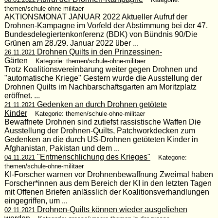
themen/schule-ohne-militaer
AKTIONSMONAT JANUAR 2022 Aktueller Aufruf der
Drohnen-Kampagne im Vorfeld der Abstimmung bei der 47.
Bundesdelegiertenkonferenz (BDK) von Bündnis 90/Die
Grünen am 28./29. Januar 2022 über ...
Drohnen Quilts in den Prinzessinen-
26.11.2021
Gärten
Kategorie: themen/schule-ohne-militaer
Trotz Koalitionsvereinbarung weiter gegen Drohnen und
"automatische Kriege" Gestern wurde die Ausstellung der
Drohnen Quilts im Nachbarschaftsgarten am Moritzplatz
eröffnet. ...
Gedenken an durch Drohnen getötete
21.11.2021
Kinder
Kategorie: themen/schule-ohne-militaer
Bewaffnete Drohnen sind zutiefst rassistische Waffen Die
Ausstellung der Drohnen-Quilts, Patchworkdecken zum
Gedenken an die durch US-Drohnen getöteten Kinder in
Afghanistan, Pakistan und dem ...
"Entmenschlichung des Krieges"
04.11.2021
Kategorie:
themen/schule-ohne-militaer
KI-Forscher warnen vor Drohnenbewaffnung Zweimal haben
Forscher*innen aus dem Bereich der KI in den letzten Tagen
mit Offenen Briefen anlässlich der Koalitionsverhandlungen
eingegriffen, um ...
Drohnen-Quilts können wieder ausgeliehen
02.11.2021