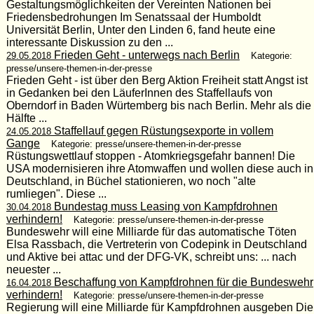
Gestaltungsmöglichkeiten der Vereinten Nationen bei
Friedensbedrohungen Im Senatssaal der Humboldt
Universität Berlin, Unter den Linden 6, fand heute eine
interessante Diskussion zu den ...
Frieden Geht - unterwegs nach Berlin
29.05.2018
Kategorie:
presse/unsere-themen-in-der-presse
Frieden Geht - ist über den Berg Aktion Freiheit statt Angst ist
in Gedanken bei den LäuferInnen des Staffellaufs von
Oberndorf in Baden Würtemberg bis nach Berlin. Mehr als die
Hälfte ...
Staffellauf gegen Rüstungsexporte in vollem
24.05.2018
Gange
Kategorie: presse/unsere-themen-in-der-presse
Rüstungswettlauf stoppen - Atomkriegsgefahr bannen! Die
USA modernisieren ihre Atomwaffen und wollen diese auch in
Deutschland, in Büchel stationieren, wo noch "alte
rumliegen". Diese ...
Bundestag muss Leasing von Kampfdrohnen
30.04.2018
verhindern!
Kategorie: presse/unsere-themen-in-der-presse
Bundeswehr will eine Milliarde für das automatische Töten
Elsa Rassbach, die Vertreterin von Codepink in Deutschland
und Aktive bei attac und der DFG-VK, schreibt uns: ... nach
neuester ...
Beschaffung von Kampfdrohnen für die Bundeswehr
16.04.2018
verhindern!
Kategorie: presse/unsere-themen-in-der-presse
Regierung will eine Milliarde für Kampfdrohnen ausgeben Die