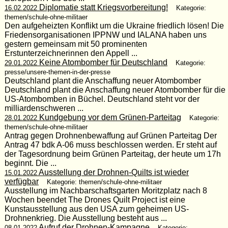
Diplomatie statt Kriegsvorbereitung!
16.02.2022
Kategorie:
themen/schule-ohne-militaer
Den aufgeheizten Konflikt um die Ukraine friedlich lösen! Die
Friedensorganisationen IPPNW und IALANA haben uns
gestern gemeinsam mit 50 prominenten
Erstunterzeichnerinnen den Appell ...
Keine Atombomber für Deutschland
29.01.2022
Kategorie:
presse/unsere-themen-in-der-presse
Deutschland plant die Anschaffung neuer Atombomber
Deutschland plant die Anschaffung neuer Atombomber für die
US-Atombomben in Büchel. Deutschland steht vor der
milliardenschweren ...
Kundgebung vor dem Grünen-Parteitag
28.01.2022
Kategorie:
themen/schule-ohne-militaer
Antrag gegen Drohnenbewaffung auf Grünen Parteitag Der
Antrag 47 bdk A-06 muss beschlossen werden. Er steht auf
der Tagesordnung beim Grünen Parteitag, der heute um 17h
beginnt. Die ...
Ausstellung der Drohnen-Quilts ist wieder
15.01.2022
verfügbar
Kategorie: themen/schule-ohne-militaer
Ausstellung im Nachbarschaftsgarten Moritzplatz nach 8
Wochen beendet The Drones Quilt Project ist eine
Kunstausstellung aus den USA zum geheimen US-
Drohnenkrieg. Die Ausstellung besteht aus ...
Aufruf der Drohnen-Kampagne
08.01.2022
Kategorie: