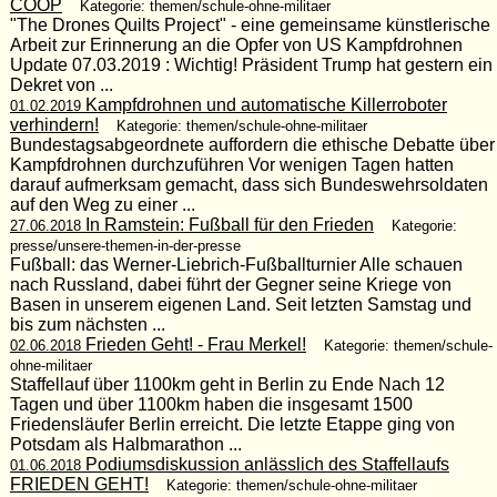
COOP
Kategorie: themen/schule-ohne-militaer
"The Drones Quilts Project" - eine gemeinsame künstlerische
Arbeit zur Erinnerung an die Opfer von US Kampfdrohnen
Update 07.03.2019 : Wichtig! Präsident Trump hat gestern ein
Dekret von ...
Kampfdrohnen und automatische Killerroboter
01.02.2019
verhindern!
Kategorie: themen/schule-ohne-militaer
Bundestagsabgeordnete auffordern die ethische Debatte über
Kampfdrohnen durchzuführen Vor wenigen Tagen hatten
darauf aufmerksam gemacht, dass sich Bundeswehrsoldaten
auf den Weg zu einer ...
In Ramstein: Fußball für den Frieden
27.06.2018
Kategorie:
presse/unsere-themen-in-der-presse
Fußball: das Werner-Liebrich-Fußballturnier Alle schauen
nach Russland, dabei führt der Gegner seine Kriege von
Basen in unserem eigenen Land. Seit letzten Samstag und
bis zum nächsten ...
Frieden Geht! - Frau Merkel!
02.06.2018
Kategorie: themen/schule-
ohne-militaer
Staffellauf über 1100km geht in Berlin zu Ende Nach 12
Tagen und über 1100km haben die insgesamt 1500
Friedensläufer Berlin erreicht. Die letzte Etappe ging von
Potsdam als Halbmarathon ...
Podiumsdiskussion anlässlich des Staffellaufs
01.06.2018
FRIEDEN GEHT!
Kategorie: themen/schule-ohne-militaer