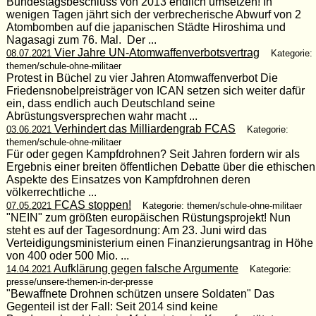
Bundestagsbeschluss von 2013 endlich umsetzen! In
wenigen Tagen jährt sich der verbrecherische Abwurf von 2
Atombomben auf die japanischen Städte Hiroshima und
Nagasagi zum 76. Mal. Der ...
Vier Jahre UN-Atomwaffenverbotsvertrag
08.07.2021
Kategorie:
themen/schule-ohne-militaer
Protest in Büchel zu vier Jahren Atomwaffenverbot Die
Friedensnobelpreisträger von ICAN setzen sich weiter dafür
ein, dass endlich auch Deutschland seine
Abrüstungsversprechen wahr macht ...
Verhindert das Milliardengrab FCAS
03.06.2021
Kategorie:
themen/schule-ohne-militaer
Für oder gegen Kampfdrohnen? Seit Jahren fordern wir als
Ergebnis einer breiten öffentlichen Debatte über die ethischen
Aspekte des Einsatzes von Kampfdrohnen deren
völkerrechtliche ...
FCAS stoppen!
07.05.2021
Kategorie: themen/schule-ohne-militaer
"NEIN" zum größten europäischen Rüstungsprojekt! Nun
steht es auf der Tagesordnung: Am 23. Juni wird das
Verteidigungsministerium einen Finanzierungsantrag in Höhe
von 400 oder 500 Mio. ...
Aufklärung gegen falsche Argumente
14.04.2021
Kategorie:
presse/unsere-themen-in-der-presse
"Bewaffnete Drohnen schützen unsere Soldaten" Das
Gegenteil ist der Fall: Seit 2014 sind keine