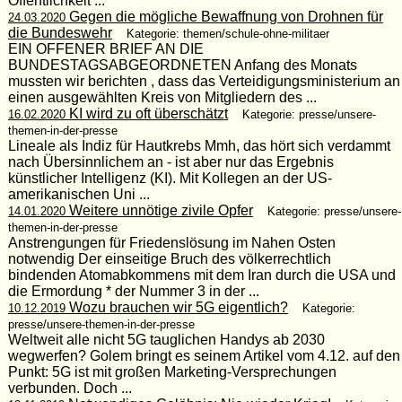
Öffentlichkeit ...
Gegen die mögliche Bewaffnung von Drohnen für
24.03.2020
die Bundeswehr
Kategorie: themen/schule-ohne-militaer
EIN OFFENER BRIEF AN DIE
BUNDESTAGSABGEORDNETEN Anfang des Monats
mussten wir berichten , dass das Verteidigungsministerium an
einen ausgewählten Kreis von Mitgliedern des ...
KI wird zu oft überschätzt
16.02.2020
Kategorie: presse/unsere-
themen-in-der-presse
Lineale als Indiz für Hautkrebs Mmh, das hört sich verdammt
nach Übersinnlichem an - ist aber nur das Ergebnis
künstlicher Intelligenz (KI). Mit Kollegen an der US-
amerikanischen Uni ...
Weitere unnötige zivile Opfer
14.01.2020
Kategorie: presse/unsere-
themen-in-der-presse
Anstrengungen für Friedenslösung im Nahen Osten
notwendig Der einseitige Bruch des völkerrechtlich
bindenden Atomabkommens mit dem Iran durch die USA und
die Ermordung * der Nummer 3 in der ...
Wozu brauchen wir 5G eigentlich?
10.12.2019
Kategorie:
presse/unsere-themen-in-der-presse
Weltweit alle nicht 5G tauglichen Handys ab 2030
wegwerfen? Golem bringt es seinem Artikel vom 4.12. auf den
Punkt: 5G ist mit großen Marketing-Versprechungen
verbunden. Doch ...