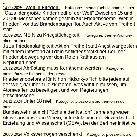
...
"Welt in Frieden"
14.09.2025
Kategorie: themen/schule-ohne-militaer
"Gaza, der größte Kinderfriedhof der Welt" Zwischen 15 und
20.000 Menschen kamen gestern zur Friedensdemo "Welt in
Frieden" vor das Brandenburger Tor. Auch Aktive von Freiheit
statt ...
NEIN zu Kriegstüchtigkeit!
01.09.2025
Kategorie: themen/schule-
ohne-militaer
Ja zu Friedensfähigkeit! Aktion Freiheit statt Angst war gestern
mit einem Infostand auf dem Antikriegsmarkt der Berliner
Friedensbewegung vor dem Roten Rathaus am
Neptunbrunnen. ...
Abrüstung muss Kernthema werden
13.12.2024
Kategorie:
presse/unsere-themen-in-der-presse
Friedensnobelpreis für Nihon Hidankyo "Ich bitte jeden auf
der Welt, darüber zu diskutieren, was wir tun müssen, um
Atomwaffen zu beseitigen, und von Regierungen
entschlossene ...
Unter 18 nie!
04.11.2024
Kategorie: presse/unsere-themen-in-der-
presse
Bundeswehr ist nicht "Schule der Nation" Jahrelang waren
Aktive aus unserem Verein, unterstützt von der Gewerkschaft
Erziehung und Wissenschaft (GEW), bei der Berliner Initiative
...
Volksvermögen verschenkt
29.09.2024
Kategorie: presse/unsere-