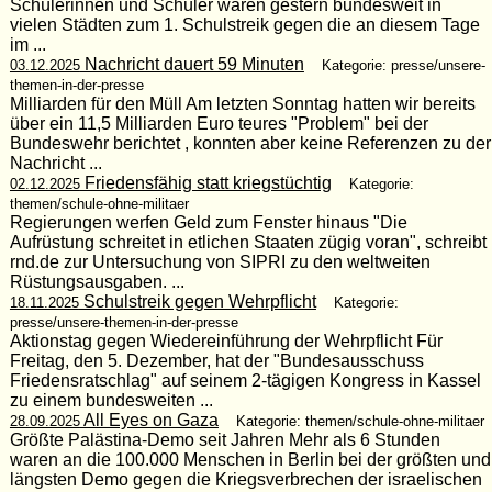
Schülerinnen und Schüler waren gestern bundesweit in
vielen Städten zum 1. Schulstreik gegen die an diesem Tage
im ...
Nachricht dauert 59 Minuten
03.12.2025
Kategorie: presse/unsere-
themen-in-der-presse
Milliarden für den Müll Am letzten Sonntag hatten wir bereits
über ein 11,5 Milliarden Euro teures "Problem" bei der
Bundeswehr berichtet , konnten aber keine Referenzen zu der
Nachricht ...
Friedensfähig statt kriegstüchtig
02.12.2025
Kategorie:
themen/schule-ohne-militaer
Regierungen werfen Geld zum Fenster hinaus "Die
Aufrüstung schreitet in etlichen Staaten zügig voran", schreibt
rnd.de zur Untersuchung von SIPRI zu den weltweiten
Rüstungsausgaben. ...
Schulstreik gegen Wehrpflicht
18.11.2025
Kategorie:
presse/unsere-themen-in-der-presse
Aktionstag gegen Wiedereinführung der Wehrpflicht Für
Freitag, den 5. Dezember, hat der "Bundesausschuss
Friedensratschlag" auf seinem 2-tägigen Kongress in Kassel
zu einem bundesweiten ...
All Eyes on Gaza
28.09.2025
Kategorie: themen/schule-ohne-militaer
Größte Palästina-Demo seit Jahren Mehr als 6 Stunden
waren an die 100.000 Menschen in Berlin bei der größten und
längsten Demo gegen die Kriegsverbrechen der israelischen