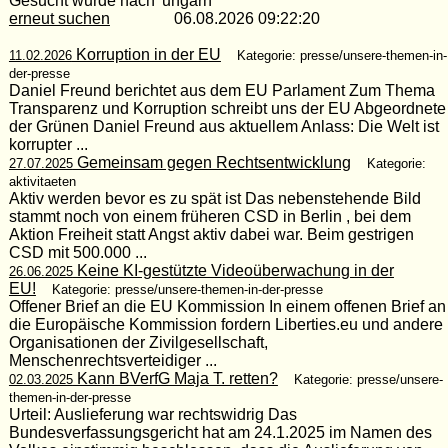
Gesucht wurde nach 'ungarn'
erneut suchen
06.08.2026 09:22:20
Korruption in der EU
11.02.2026
Kategorie: presse/unsere-themen-in-
der-presse
Daniel Freund berichtet aus dem EU Parlament Zum Thema
Transparenz und Korruption schreibt uns der EU Abgeordnete
der Grünen Daniel Freund aus aktuellem Anlass: Die Welt ist
korrupter ...
Gemeinsam gegen Rechtsentwicklung
27.07.2025
Kategorie:
aktivitaeten
Aktiv werden bevor es zu spät ist Das nebenstehende Bild
stammt noch von einem früheren CSD in Berlin , bei dem
Aktion Freiheit statt Angst aktiv dabei war. Beim gestrigen
CSD mit 500.000 ...
Keine KI-gestützte Videoüberwachung in der
26.06.2025
EU!
Kategorie: presse/unsere-themen-in-der-presse
Offener Brief an die EU Kommission In einem offenen Brief an
die Europäische Kommission fordern Liberties.eu und andere
Organisationen der Zivilgesellschaft,
Menschenrechtsverteidiger ...
Kann BVerfG Maja T. retten?
02.03.2025
Kategorie: presse/unsere-
themen-in-der-presse
Urteil: Auslieferung war rechtswidrig Das
Bundesverfassungsgericht hat am 24.1.2025 im Namen des