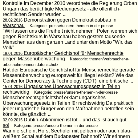
Kontrolle Im Dezember 2010 verordnete die Regierung Orban
Ungarn das berüchtigte Mediengesetz - alle öffentlich-
rechtlichen Sender wurden ...
Demonstration gegen Demokratieabbau in
28.02.2016
Warschau
Kategorie: presse/unsere-themen-in-der-presse
"Wir lassen uns die Freiheit nicht nehmen" Polen wehren sich
gegen Rechtskurs In Warschau haben gestern tausende
Menschen aus dem ganzen Land unter dem Motto "Wir, das
Volk" ...
Europäischer Gerichtshof für Menschenrechte
19.01.2016
gegen Massenüberwachung
Kategorie: themen/verbraucher-a-
arbeitnehmerinnen-datenschutz
Hat der Europäische Gerichtshof für Menschenrechte gerade
Massenüberwachung europaweit für illegal erklärt? Wie das
Center for Democracy & Technology (CDT), eine britische ...
Ungarisches Überwachungsgesetz in Teilen
15.01.2016
rechtswidrig
Kategorie: presse/unsere-themen-in-der-presse
Menschenrechtsgerichtshof erklärt ungarisches
Überwachungsgesetz in Teilen für rechtswidrig Da praktisch
jeder ungarische Bürger von den Maßnahmen betroffen sein
könnte, die gänzlich ...
Dublin-Abkommen ist tot – und das ist auch gut
02.09.2015
so!
Kategorie: presse/unsere-themen-in-der-presse
Wann erscheint Horst Seehofer mit gelbem oder auch blau-
weißem Schal auf dem Budapester Bahnhof? Wir erinnern