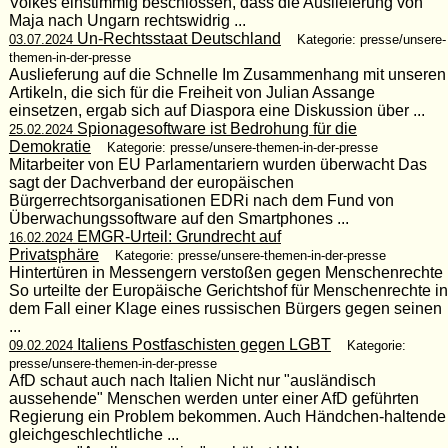
Volkes einstimmig beschlossen, dass die Auslieferung von
Maja nach Ungarn rechtswidrig ...
Un-Rechtsstaat Deutschland
03.07.2024
Kategorie: presse/unsere-
themen-in-der-presse
Auslieferung auf die Schnelle Im Zusammenhang mit unseren
Artikeln, die sich für die Freiheit von Julian Assange
einsetzen, ergab sich auf Diaspora eine Diskussion über ...
Spionagesoftware ist Bedrohung für die
25.02.2024
Demokratie
Kategorie: presse/unsere-themen-in-der-presse
Mitarbeiter von EU Parlamentariern wurden überwacht Das
sagt der Dachverband der europäischen
Bürgerrechtsorganisationen EDRi nach dem Fund von
Überwachungssoftware auf den Smartphones ...
EMGR-Urteil: Grundrecht auf
16.02.2024
Privatsphäre
Kategorie: presse/unsere-themen-in-der-presse
Hintertüren in Messengern verstoßen gegen Menschenrechte
So urteilte der Europäische Gerichtshof für Menschenrechte in
dem Fall einer Klage eines russischen Bürgers gegen seinen
...
Italiens Postfaschisten gegen LGBT
09.02.2024
Kategorie:
presse/unsere-themen-in-der-presse
AfD schaut auch nach Italien Nicht nur "ausländisch
aussehende" Menschen werden unter einer AfD geführten
Regierung ein Problem bekommen. Auch Händchen-haltende
gleichgeschlechtliche ...