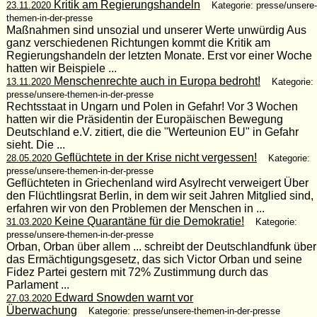
Kritik am Regierungshandeln
23.11.2020
Kategorie: presse/unsere-
themen-in-der-presse
Maßnahmen sind unsozial und unserer Werte unwürdig Aus
ganz verschiedenen Richtungen kommt die Kritik am
Regierungshandeln der letzten Monate. Erst vor einer Woche
hatten wir Beispiele ...
Menschenrechte auch in Europa bedroht!
13.11.2020
Kategorie:
presse/unsere-themen-in-der-presse
Rechtsstaat in Ungarn und Polen in Gefahr! Vor 3 Wochen
hatten wir die Präsidentin der Europäischen Bewegung
Deutschland e.V. zitiert, die die "Werteunion EU" in Gefahr
sieht. Die ...
Geflüchtete in der Krise nicht vergessen!
28.05.2020
Kategorie:
presse/unsere-themen-in-der-presse
Geflüchteten in Griechenland wird Asylrecht verweigert Über
den Flüchtlingsrat Berlin, in dem wir seit Jahren Mitglied sind,
erfahren wir von den Problemen der Menschen in ...
Keine Quarantäne für die Demokratie!
31.03.2020
Kategorie:
presse/unsere-themen-in-der-presse
Orban, Orban über allem ... schreibt der Deutschlandfunk über
das Ermächtigungsgesetz, das sich Victor Orban und seine
Fidez Partei gestern mit 72% Zustimmung durch das
Parlament ...
Edward Snowden warnt vor
27.03.2020
Überwachung
Kategorie: presse/unsere-themen-in-der-presse