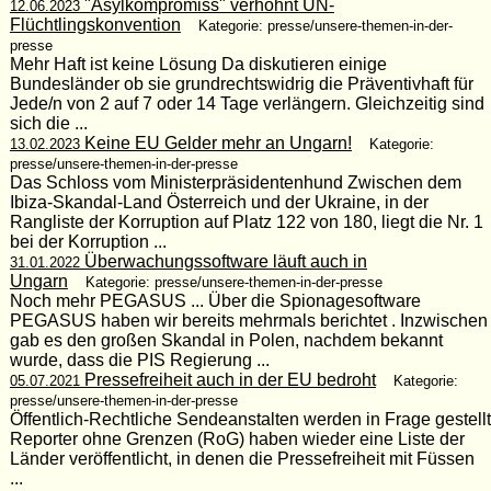
"Asylkompromiss" verhöhnt UN-
12.06.2023
Flüchtlingskonvention
Kategorie: presse/unsere-themen-in-der-
presse
Mehr Haft ist keine Lösung Da diskutieren einige
Bundesländer ob sie grundrechtswidrig die Präventivhaft für
Jede/n von 2 auf 7 oder 14 Tage verlängern. Gleichzeitig sind
sich die ...
Keine EU Gelder mehr an Ungarn!
13.02.2023
Kategorie:
presse/unsere-themen-in-der-presse
Das Schloss vom Ministerpräsidentenhund Zwischen dem
Ibiza-Skandal-Land Österreich und der Ukraine, in der
Rangliste der Korruption auf Platz 122 von 180, liegt die Nr. 1
bei der Korruption ...
Überwachungssoftware läuft auch in
31.01.2022
Ungarn
Kategorie: presse/unsere-themen-in-der-presse
Noch mehr PEGASUS ... Über die Spionagesoftware
PEGASUS haben wir bereits mehrmals berichtet . Inzwischen
gab es den großen Skandal in Polen, nachdem bekannt
wurde, dass die PIS Regierung ...
Pressefreiheit auch in der EU bedroht
05.07.2021
Kategorie:
presse/unsere-themen-in-der-presse
Öffentlich-Rechtliche Sendeanstalten werden in Frage gestellt
Reporter ohne Grenzen (RoG) haben wieder eine Liste der
Länder veröffentlicht, in denen die Pressefreiheit mit Füssen
...