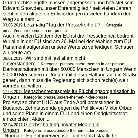
Grundrechtseingriffe müssen angemessen und befristet sein
Edward Snowden, unser Ehrenmitglied * seit vielen Jahren,
sieht in den aktuellen Entwicklungen in vielen Ländern den
Weg zu einem ...
Letzmalig "Tag der Pressefreiheit"?
03.05.2019
Kategorie:
presse/unsere-themen-in-der-presse
Auch in vielen Ländern der EU ist die Pressefreiheit bedroht
Wir alle in der EU sind am 26. Mai bei den Wahlen zum EU
Parlament aufgerufen unsere Werte zu verteidigen. Schauen
wir heute am ...
"Wir sind mit fast allem nicht
06.01.2019
einverstanden"
Kategorie: presse/unsere-themen-in-der-presse
Demonstrationen mit über 50.000 Menschen in Ungarn Wenn
50.000 Menschen in Ungarn mit dieser Haltung auf die Straße
gehen, dann muss die Regierung sich schon recht(s) weit
vom Bürgerwillen ...
Menschenrechtspreis für Flüchtlingsorganisation in
17.05.2018
Ungarn
Kategorie: presse/unsere-themen-in-der-presse
Pro Asyl zeichnet HHC aus Ende April protestierten in
Budapest Zehntausende gegen die Politik von Viktor Orbán
und seine Pläne in einem EU Land einen Obrigkeitsstaat
einzurichten. Aktion ...
Gleichschaltung privater Medien in
02.04.2017
Ungarn
Kategorie: presse/unsere-themen-in-der-presse
"Normaler Eigentümerwechsel" unterstützt staatliche