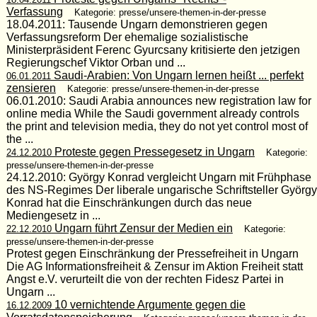
Verfassung
Kategorie: presse/unsere-themen-in-der-presse
18.04.2011: Tausende Ungarn demonstrieren gegen
Verfassungsreform Der ehemalige sozialistische
Ministerpräsident Ferenc Gyurcsany kritisierte den jetzigen
Regierungschef Viktor Orban und ...
Saudi-Arabien: Von Ungarn lernen heißt ... perfekt
06.01.2011
zensieren
Kategorie: presse/unsere-themen-in-der-presse
06.01.2010: Saudi Arabia announces new registration law for
online media While the Saudi government already controls
the print and television media, they do not yet control most of
the ...
Proteste gegen Pressegesetz in Ungarn
24.12.2010
Kategorie:
presse/unsere-themen-in-der-presse
24.12.2010: György Konrad vergleicht Ungarn mit Frühphase
des NS-Regimes Der liberale ungarische Schriftsteller György
Konrad hat die Einschränkungen durch das neue
Mediengesetz in ...
Ungarn führt Zensur der Medien ein
22.12.2010
Kategorie:
presse/unsere-themen-in-der-presse
Protest gegen Einschränkung der Pressefreiheit in Ungarn
Die AG Informationsfreiheit & Zensur im Aktion Freiheit statt
Angst e.V. verurteilt die von der rechten Fidesz Partei in
Ungarn ...
10 vernichtende Argumente gegen die
16.12.2009