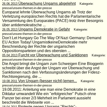
Überwachung Ungarns abgelehnt
26.06.2013
Kategorie:
presse/unsere-themen-in-der-presse
Europarat lehnte Überwachung Ungarns ab Trotz der
Verletzung europäischen Rechts hat die Parlamentarische
Versammlung des Europarates (PACE) trotz ihrer Besorgnis
über antidemokratische ...
Ungarns Demokratie in Gefahr
26.05.2013
Kategorie:
presse/unsere-themen-in-der-presse
Don't Let Hungary Go The Way Of Nazi Germany: Demand
EU Action Today! UngarnistkeineDemokratie mehr
Beschneidung der Rechte der ungarischen
Oppositionsparteien und des obersten ...
Furcht vor Überwachung und Sanktionen
05.04.2013
Kategorie:
presse/unsere-themen-in-der-presse
Die Angst bringt die Ungarn zum Schweigen Eine Bloggerin
schreibt über die Angst der Ungarn vor Überwachung und
Sanktionen nach den Verfassungsänderungen der Fidesz-
Rechtsregierung, die ...
Von Ungarn (besser nicht) lernen...
19.08.2011
Kategorie:
presse/unsere-themen-in-der-presse
19.08.2011: Anleitung wie man eine Demokratie in eine
Diktatur umwandelt Wie ein "erfolgreicher" Putsch ohne
Panzer bei einer 2/3 Mehrheit im Parlament aussieht
beschreibt die Webseite von ...
Proteste gegen Ungarns "Rechts"-
18.04.2011