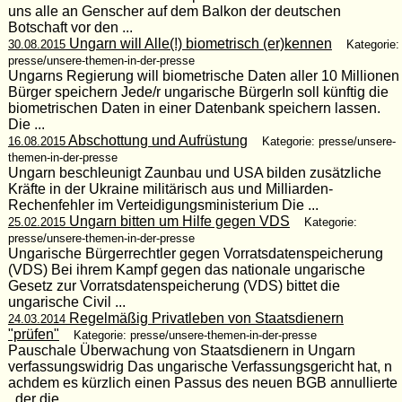
uns alle an Genscher auf dem Balkon der deutschen
Botschaft vor den ...
Ungarn will Alle(!) biometrisch (er)kennen
30.08.2015
Kategorie:
presse/unsere-themen-in-der-presse
Ungarns Regierung will biometrische Daten aller 10 Millionen
Bürger speichern Jede/r ungarische BürgerIn soll künftig die
biometrischen Daten in einer Datenbank speichern lassen.
Die ...
Abschottung und Aufrüstung
16.08.2015
Kategorie: presse/unsere-
themen-in-der-presse
Ungarn beschleunigt Zaunbau und USA bilden zusätzliche
Kräfte in der Ukraine militärisch aus und Milliarden-
Rechenfehler im Verteidigungsministerium Die ...
Ungarn bitten um Hilfe gegen VDS
25.02.2015
Kategorie:
presse/unsere-themen-in-der-presse
Ungarische Bürgerrechtler gegen Vorratsdatenspeicherung
(VDS) Bei ihrem Kampf gegen das nationale ungarische
Gesetz zur Vorratsdatenspeicherung (VDS) bittet die
ungarische Civil ...
Regelmäßig Privatleben von Staatsdienern
24.03.2014
"prüfen"
Kategorie: presse/unsere-themen-in-der-presse
Pauschale Überwachung von Staatsdienern in Ungarn
verfassungswidrig Das ungarische Verfassungsgericht hat, n
achdem es kürzlich einen Passus des neuen BGB annullierte
, der die ...