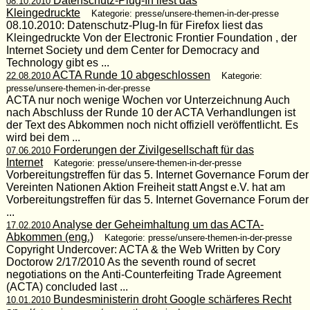
Datenschutz-Plug-In liest das
08.10.2010
Kleingedruckte
Kategorie: presse/unsere-themen-in-der-presse
08.10.2010: Datenschutz-Plug-In für Firefox liest das
Kleingedruckte Von der Electronic Frontier Foundation , der
Internet Society und dem Center for Democracy and
Technology gibt es ...
ACTA Runde 10 abgeschlossen
22.08.2010
Kategorie:
presse/unsere-themen-in-der-presse
ACTA nur noch wenige Wochen vor Unterzeichnung Auch
nach Abschluss der Runde 10 der ACTA Verhandlungen ist
der Text des Abkommen noch nicht offiziell veröffentlicht. Es
wird bei dem ...
Forderungen der Zivilgesellschaft für das
07.06.2010
Internet
Kategorie: presse/unsere-themen-in-der-presse
Vorbereitungstreffen für das 5. Internet Governance Forum der
Vereinten Nationen Aktion Freiheit statt Angst e.V. hat am
Vorbereitungstreffen für das 5. Internet Governance Forum der
...
Analyse der Geheimhaltung um das ACTA-
17.02.2010
Abkommen (eng.)
Kategorie: presse/unsere-themen-in-der-presse
Copyright Undercover: ACTA & the Web Written by Cory
Doctorow 2/17/2010 As the seventh round of secret
negotiations on the Anti-Counterfeiting Trade Agreement
(ACTA) concluded last ...
Bundesministerin droht Google schärferes Recht
10.01.2010