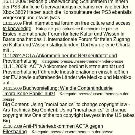
16.11.2009: Modchip Überwachung Schlummern im Innern
der PS3 ähnliche Überwachungsmechanismen wie bei der
Xbox 360? Haben auch die Konstrukteure der PS3 ebenfalls
vorgesorgt und etwas (was ...
First international forum on free culture and access
13.11.2009
to knowledge
Kategorie: presse/unsere-themen-in-der-presse
Erstes internationale Forum für freie Kultur und Wissen In
Barcelona hat das 1. Internationale Forum für freien Zugang
zu Kultur und Wissen stattgefunden. Dort wurde eine Charta
mit ...
ACTA Abkommen berührt Netzneutraltät und
11.11.2009
Providerhaftung
Kategorie: presse/unsere-themen-in-der-presse
11.11.2009: ACTA Abkommen berührt Netzneutraltät und
Providerhaftung Führende Industrienationen einschließlich
der EU sowie aufstrebende Länder wie Mexiko und Marokko
auf ...
Buchvorstellung: Wie die Contentindustrie
04.11.2009
"moralische Panik" nutzt
Kategorie: presse/unsere-themen-in-der-
presse
Big Content: Using "moral panics" to change copyright law -
Ars Technica Big Content: Using "moral panics" to change
copyright law One of the top copyright lawyers in the US takes
Big ...
Anti-Piraterieabkommen ACTA gegen
21.10.2009
Filesharing
Kategorie: presse/unsere-themen-in-der-presse