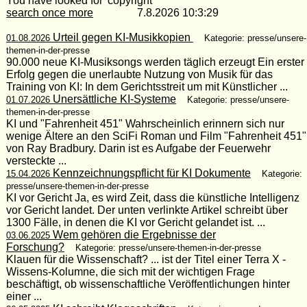
You have looked for 'copyright'
search once more
7.8.2026 10:3:29
Urteil gegen KI-Musikkopien
01.08.2026
Kategorie: presse/unsere-
themen-in-der-presse
90.000 neue KI-Musiksongs werden täglich erzeugt Ein erster
Erfolg gegen die unerlaubte Nutzung von Musik für das
Training von KI: In dem Gerichtsstreit um mit Künstlicher ...
Unersättliche KI-Systeme
01.07.2026
Kategorie: presse/unsere-
themen-in-der-presse
KI und "Fahrenheit 451" Wahrscheinlich erinnern sich nur
wenige Ältere an den SciFi Roman und Film "Fahrenheit 451"
von Ray Bradbury. Darin ist es Aufgabe der Feuerwehr
versteckte ...
Kennzeichnungspflicht für KI Dokumente
15.04.2026
Kategorie:
presse/unsere-themen-in-der-presse
KI vor Gericht Ja, es wird Zeit, dass die künstliche Intelligenz
vor Gericht landet. Der unten verlinkte Artikel schreibt über
1300 Fälle, in denen die KI vor Gericht gelandet ist. ...
Wem gehören die Ergebnisse der
03.06.2025
Forschung?
Kategorie: presse/unsere-themen-in-der-presse
Klauen für die Wissenschaft? ... ist der Titel einer Terra X -
Wissens-Kolumne, die sich mit der wichtigen Frage
beschäftigt, ob wissenschaftliche Veröffentlichungen hinter
einer ...