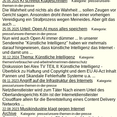
KI schreibt Klageschriften
26.05.2025
Kategorie: presse/unsere-
themen-in-der-presse
Die Wahrheit und nichts als die Wahrheit ... sollen Zeugen vor
Gericht sagen. Ansonsten droht ihnen bei einer vorherigen
Vereidigung ein Strafprozess wegen Meineides. Aber gilt das
auch ...
Urteil: Open AI muss alles speichern
25.05.2025
Kategorie:
presse/unsere-themen-in-der-presse
Nun wird auch Open AI immer dümmer ... In unserer
Sendereihe "Künstliche Intelligenz" haben wir mehrmals
darauf hingewiesen, dass künstliche Intelligenz das Internet -
und damit uns ...
Thema: Künstliche Intelligenz
30.12.2024
Kategorie:
themen/verbraucher-und-arbeitnehmerinnen-datenschutz
Diskussion bei Alex TV TEIL II: Künstliche Intelligenz -
Überblick zu Haftung und Copyright und dem EU AI-Act Inhalt
Pannen und Skandale Fehlerhafte Systeme u.a. ...
Angriff auf die Infrastruktur des Internets
09.11.2023
Kategorie:
presse/unsere-themen-in-der-presse
Netzdienstleister wird zum Täter Nach einem Urteil des
Oberlandesgerichts Köln ist der Internetdienstleister
Cloudflare allein für die Bereitstellung eines Content Delivery
Networks ...
Musikindustrie klagt gegen Internet
22.08.2023
Archive
Kategorie: presse/unsere-themen-in-der-presse