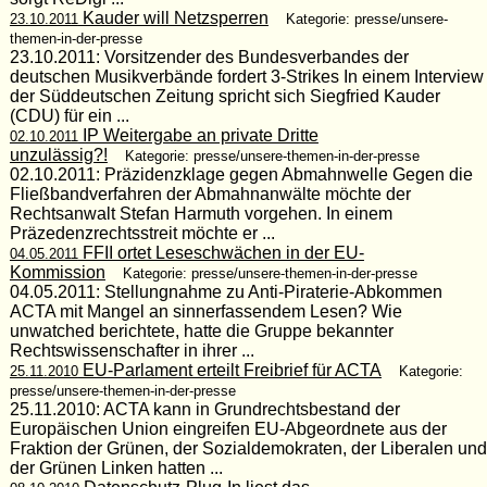
Kauder will Netzsperren
23.10.2011
Kategorie: presse/unsere-
themen-in-der-presse
23.10.2011: Vorsitzender des Bundesverbandes der
deutschen Musikverbände fordert 3-Strikes In einem Interview
der Süddeutschen Zeitung spricht sich Siegfried Kauder
(CDU) für ein ...
IP Weitergabe an private Dritte
02.10.2011
unzulässig?!
Kategorie: presse/unsere-themen-in-der-presse
02.10.2011: Präzidenzklage gegen Abmahnwelle Gegen die
Fließbandverfahren der Abmahnanwälte möchte der
Rechtsanwalt Stefan Harmuth vorgehen. In einem
Präzedenzrechtsstreit möchte er ...
FFII ortet Leseschwächen in der EU-
04.05.2011
Kommission
Kategorie: presse/unsere-themen-in-der-presse
04.05.2011: Stellungnahme zu Anti-Piraterie-Abkommen
ACTA mit Mangel an sinnerfassendem Lesen? Wie
unwatched berichtete, hatte die Gruppe bekannter
Rechtswissenschafter in ihrer ...
EU-Parlament erteilt Freibrief für ACTA
25.11.2010
Kategorie:
presse/unsere-themen-in-der-presse
25.11.2010: ACTA kann in Grundrechtsbestand der
Europäischen Union eingreifen EU-Abgeordnete aus der
Fraktion der Grünen, der Sozialdemokraten, der Liberalen und
der Grünen Linken hatten ...