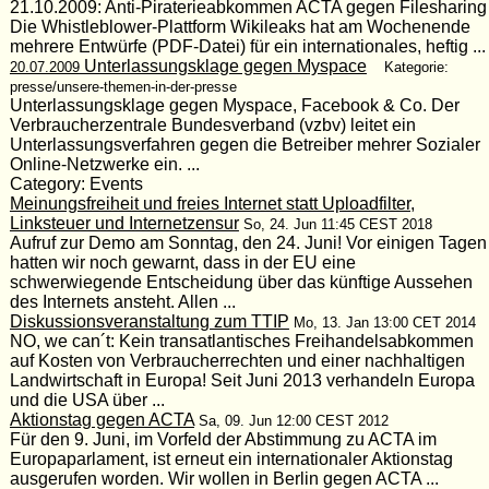
21.10.2009: Anti-Piraterieabkommen ACTA gegen Filesharing
Die Whistleblower-Plattform Wikileaks hat am Wochenende
mehrere Entwürfe (PDF-Datei) für ein internationales, heftig ...
Unterlassungsklage gegen Myspace
20.07.2009
Kategorie:
presse/unsere-themen-in-der-presse
Unterlassungsklage gegen Myspace, Facebook & Co. Der
Verbraucherzentrale Bundesverband (vzbv) leitet ein
Unterlassungsverfahren gegen die Betreiber mehrer Sozialer
Online-Netzwerke ein. ...
Category: Events
Meinungsfreiheit und freies Internet statt Uploadfilter,
Linksteuer und Internetzensur
So, 24. Jun 11:45 CEST 2018
Aufruf zur Demo am Sonntag, den 24. Juni! Vor einigen Tagen
hatten wir noch gewarnt, dass in der EU eine
schwerwiegende Entscheidung über das künftige Aussehen
des Internets ansteht. Allen ...
Diskussionsveranstaltung zum TTIP
Mo, 13. Jan 13:00 CET 2014
NO, we can´t: Kein transatlantisches Freihandelsabkommen
auf Kosten von Verbraucherrechten und einer nachhaltigen
Landwirtschaft in Europa! Seit Juni 2013 verhandeln Europa
und die USA über ...
Aktionstag gegen ACTA
Sa, 09. Jun 12:00 CEST 2012
Für den 9. Juni, im Vorfeld der Abstimmung zu ACTA im
Europaparlament, ist erneut ein internationaler Aktionstag
ausgerufen worden. Wir wollen in Berlin gegen ACTA ...