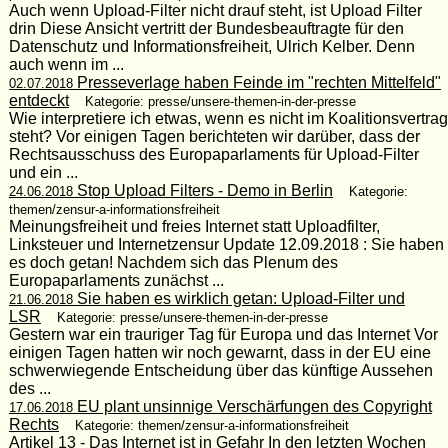
Auch wenn Upload-Filter nicht drauf steht, ist Upload Filter
drin Diese Ansicht vertritt der Bundesbeauftragte für den
Datenschutz und Informationsfreiheit, Ulrich Kelber. Denn
auch wenn im ...
Presseverlage haben Feinde im "rechten Mittelfeld"
02.07.2018
entdeckt
Kategorie: presse/unsere-themen-in-der-presse
Wie interpretiere ich etwas, wenn es nicht im Koalitionsvertrag
steht? Vor einigen Tagen berichteten wir darüber, dass der
Rechtsausschuss des Europaparlaments für Upload-Filter
und ein ...
Stop Upload Filters - Demo in Berlin
24.06.2018
Kategorie:
themen/zensur-a-informationsfreiheit
Meinungsfreiheit und freies Internet statt Uploadfilter,
Linksteuer und Internetzensur Update 12.09.2018 : Sie haben
es doch getan! Nachdem sich das Plenum des
Europaparlaments zunächst ...
Sie haben es wirklich getan: Upload-Filter und
21.06.2018
LSR
Kategorie: presse/unsere-themen-in-der-presse
Gestern war ein trauriger Tag für Europa und das Internet Vor
einigen Tagen hatten wir noch gewarnt, dass in der EU eine
schwerwiegende Entscheidung über das künftige Aussehen
des ...
EU plant unsinnige Verschärfungen des Copyright
17.06.2018
Rechts
Kategorie: themen/zensur-a-informationsfreiheit
Artikel 13 - Das Internet ist in Gefahr In den letzten Wochen