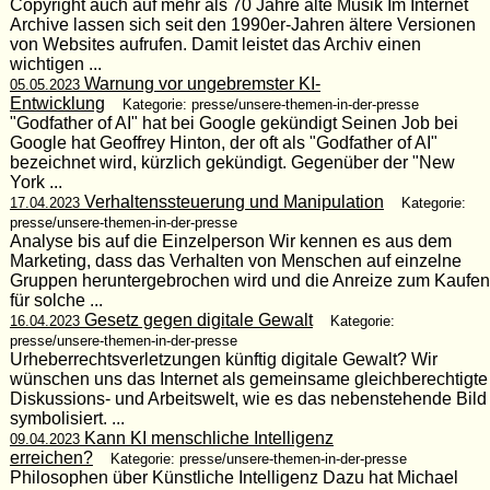
Copyright auch auf mehr als 70 Jahre alte Musik Im Internet
Archive lassen sich seit den 1990er-Jahren ältere Versionen
von Websites aufrufen. Damit leistet das Archiv einen
wichtigen ...
Warnung vor ungebremster KI-
05.05.2023
Entwicklung
Kategorie: presse/unsere-themen-in-der-presse
"Godfather of AI" hat bei Google gekündigt Seinen Job bei
Google hat Geoffrey Hinton, der oft als "Godfather of AI"
bezeichnet wird, kürzlich gekündigt. Gegenüber der "New
York ...
Verhaltenssteuerung und Manipulation
17.04.2023
Kategorie:
presse/unsere-themen-in-der-presse
Analyse bis auf die Einzelperson Wir kennen es aus dem
Marketing, dass das Verhalten von Menschen auf einzelne
Gruppen heruntergebrochen wird und die Anreize zum Kaufen
für solche ...
Gesetz gegen digitale Gewalt
16.04.2023
Kategorie:
presse/unsere-themen-in-der-presse
Urheberrechtsverletzungen künftig digitale Gewalt? Wir
wünschen uns das Internet als gemeinsame gleichberechtigte
Diskussions- und Arbeitswelt, wie es das nebenstehende Bild
symbolisiert. ...
Kann KI menschliche Intelligenz
09.04.2023
erreichen?
Kategorie: presse/unsere-themen-in-der-presse
Philosophen über Künstliche Intelligenz Dazu hat Michael