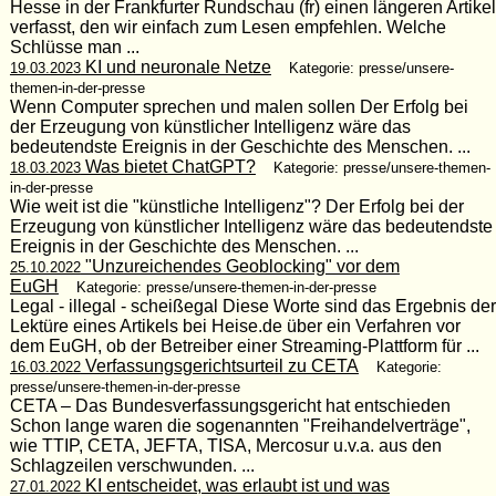
Hesse in der Frankfurter Rundschau (fr) einen längeren Artikel
verfasst, den wir einfach zum Lesen empfehlen. Welche
Schlüsse man ...
KI und neuronale Netze
19.03.2023
Kategorie: presse/unsere-
themen-in-der-presse
Wenn Computer sprechen und malen sollen Der Erfolg bei
der Erzeugung von künstlicher Intelligenz wäre das
bedeutendste Ereignis in der Geschichte des Menschen. ...
Was bietet ChatGPT?
18.03.2023
Kategorie: presse/unsere-themen-
in-der-presse
Wie weit ist die "künstliche Intelligenz"? Der Erfolg bei der
Erzeugung von künstlicher Intelligenz wäre das bedeutendste
Ereignis in der Geschichte des Menschen. ...
"Unzureichendes Geoblocking" vor dem
25.10.2022
EuGH
Kategorie: presse/unsere-themen-in-der-presse
Legal - illegal - scheißegal Diese Worte sind das Ergebnis der
Lektüre eines Artikels bei Heise.de über ein Verfahren vor
dem EuGH, ob der Betreiber einer Streaming-Plattform für ...
Verfassungsgerichtsurteil zu CETA
16.03.2022
Kategorie:
presse/unsere-themen-in-der-presse
CETA – Das Bundesverfassungsgericht hat entschieden
Schon lange waren die sogenannten "Freihandelverträge",
wie TTIP, CETA, JEFTA, TISA, Mercosur u.v.a. aus den
Schlagzeilen verschwunden. ...
KI entscheidet, was erlaubt ist und was
27.01.2022