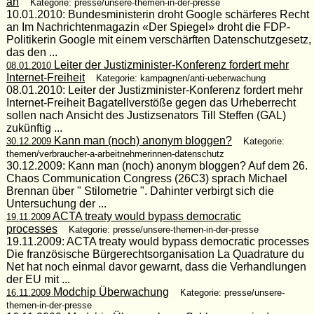
an
Kategorie: presse/unsere-themen-in-der-presse
10.01.2010: Bundesministerin droht Google schärferes Recht
an Im Nachrichtenmagazin «Der Spiegel» droht die FDP-
Politikerin Google mit einem verschärften Datenschutzgesetz,
das den ...
Leiter der Justizminister-Konferenz fordert mehr
08.01.2010
Internet-Freiheit
Kategorie: kampagnen/anti-ueberwachung
08.01.2010: Leiter der Justizminister-Konferenz fordert mehr
Internet-Freiheit Bagatellverstöße gegen das Urheberrecht
sollen nach Ansicht des Justizsenators Till Steffen (GAL)
zukünftig ...
Kann man (noch) anonym bloggen?
30.12.2009
Kategorie:
themen/verbraucher-a-arbeitnehmerinnen-datenschutz
30.12.2009: Kann man (noch) anonym bloggen? Auf dem 26.
Chaos Communication Congress (26C3) sprach Michael
Brennan über " Stilometrie ". Dahinter verbirgt sich die
Untersuchung der ...
ACTA treaty would bypass democratic
19.11.2009
processes
Kategorie: presse/unsere-themen-in-der-presse
19.11.2009: ACTA treaty would bypass democratic processes
Die französische Bürgerechtsorganisation La Quadrature du
Net hat noch einmal davor gewarnt, dass die Verhandlungen
der EU mit ...
Modchip Überwachung
16.11.2009
Kategorie: presse/unsere-
themen-in-der-presse