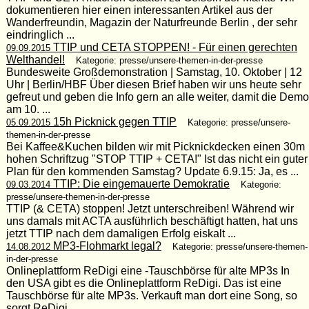
dokumentieren hier einen interessanten Artikel aus der
Wanderfreundin, Magazin der Naturfreunde Berlin , der sehr
eindringlich ...
TTIP und CETA STOPPEN! - Für einen gerechten
09.09.2015
Welthandel!
Kategorie: presse/unsere-themen-in-der-presse
Bundesweite Großdemonstration | Samstag, 10. Oktober | 12
Uhr | Berlin/HBF Über diesen Brief haben wir uns heute sehr
gefreut und geben die Info gern an alle weiter, damit die Demo
am 10. ...
15h Picknick gegen TTIP
05.09.2015
Kategorie: presse/unsere-
themen-in-der-presse
Bei Kaffee&Kuchen bilden wir mit Picknickdecken einen 30m
hohen Schriftzug "STOP TTIP + CETA!" Ist das nicht ein guter
Plan für den kommenden Samstag? Update 6.9.15: Ja, es ...
TTIP: Die eingemauerte Demokratie
09.03.2014
Kategorie:
presse/unsere-themen-in-der-presse
TTIP (& CETA) stoppen! Jetzt unterschreiben! Während wir
uns damals mit ACTA ausführlich beschäftigt hatten, hat uns
jetzt TTIP nach dem damaligen Erfolg eiskalt ...
MP3-Flohmarkt legal?
14.08.2012
Kategorie: presse/unsere-themen-
in-der-presse
Onlineplattform ReDigi eine -Tauschbörse für alte MP3s In
den USA gibt es die Onlineplattform ReDigi. Das ist eine
Tauschbörse für alte MP3s. Verkauft man dort eine Song, so
sorgt ReDigi ...