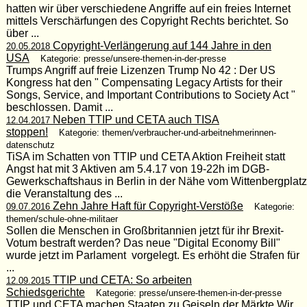
hatten wir über verschiedene Angriffe auf ein freies Internet
mittels Verschärfungen des Copyright Rechts berichtet. So
über ...
Copyright-Verlängerung auf 144 Jahre in den
20.05.2018
USA
Kategorie: presse/unsere-themen-in-der-presse
Trumps Angriff auf freie Lizenzen Trump No 42 : Der US
Kongress hat den " Compensating Legacy Artists for their
Songs, Service, and Important Contributions to Society Act "
beschlossen. Damit ...
Neben TTIP und CETA auch TISA
12.04.2017
stoppen!
Kategorie: themen/verbraucher-und-arbeitnehmerinnen-
datenschutz
TiSA im Schatten von TTIP und CETA Aktion Freiheit statt
Angst hat mit 3 Aktiven am 5.4.17 von 19-22h im DGB-
Gewerkschaftshaus in Berlin in der Nähe vom Wittenbergplatz
die Veranstaltung des ...
Zehn Jahre Haft für Copyright-Verstöße
09.07.2016
Kategorie:
themen/schule-ohne-militaer
Sollen die Menschen in Großbritannien jetzt für ihr Brexit-
Votum bestraft werden? Das neue "Digital Economy Bill"
wurde jetzt im Parlament vorgelegt. Es erhöht die Strafen für
...
TTIP und CETA: So arbeiten
12.09.2015
Schiedsgerichte
Kategorie: presse/unsere-themen-in-der-presse
TTIP und CETA machen Staaten zu Geiseln der Märkte Wir