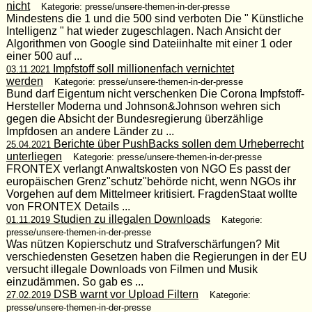
nicht
Kategorie: presse/unsere-themen-in-der-presse
Mindestens die 1 und die 500 sind verboten Die " Künstliche
Intelligenz " hat wieder zugeschlagen. Nach Ansicht der
Algorithmen von Google sind Dateiinhalte mit einer 1 oder
einer 500 auf ...
Impfstoff soll millionenfach vernichtet
03.11.2021
werden
Kategorie: presse/unsere-themen-in-der-presse
Bund darf Eigentum nicht verschenken Die Corona Impfstoff-
Hersteller Moderna und Johnson&Johnson wehren sich
gegen die Absicht der Bundesregierung überzählige
Impfdosen an andere Länder zu ...
Berichte über PushBacks sollen dem Urheberrecht
25.04.2021
unterliegen
Kategorie: presse/unsere-themen-in-der-presse
FRONTEX verlangt Anwaltskosten von NGO Es passt der
europäischen Grenz"schutz"behörde nicht, wenn NGOs ihr
Vorgehen auf dem Mittelmeer kritisiert. FragdenStaat wollte
von FRONTEX Details ...
Studien zu illegalen Downloads
01.11.2019
Kategorie:
presse/unsere-themen-in-der-presse
Was nützen Kopierschutz und Strafverschärfungen? Mit
verschiedensten Gesetzen haben die Regierungen in der EU
versucht illegale Downloads von Filmen und Musik
einzudämmen. So gab es ...
DSB warnt vor Upload Filtern
27.02.2019
Kategorie:
presse/unsere-themen-in-der-presse