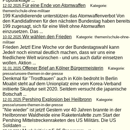
Popularklage ...
Für eine Ende von Atomwaffen
12.02.2025
Kategorie:
themen/schule-ohne-militaer
199 Kandidierende unterstützen das Atomwaffenverbot Von
den KandidatInnen für den nächsten Bundestag haben bereits
199 zugesagt, sich für eine Welt ohne Atomwaffen
einzusetzen. Das ...
Wir wählen den Frieden
10.02.2025
Kategorie: themen/schule-ohne-
militaer
Frieden Jetzt! Eine Woche vor der Bundestagswahl kann
Jede/r noch einmal deutlich machen, dass wir uns eine
friedlichere Welt wünschen - und uns auch dafür einsetzen
wollen. Aktion ...
Offener Brief an Kölner Bürgermeisterin
31.01.2025
Kategorie:
presse/unsere-themen-in-der-presse
Denkmal für "Trostfrauen" auch in Köln bedroht In Berlin
Moabit steht auf dem Unionplatz eine vom Korea-Verband
initiierte Skulptur seit 2020. Seitdem versucht die japanische
Botschaft ...
Pershing Explosion bei Heilbronn
12.01.2025
Kategorie:
presse/unsere-themen-in-der-presse
"Nie wieder" ist jetzt! Gestern vor 40 Jahren brannte in der
Heilbronner Waldheide eine Raketenlafette zum Start der
Pershing Mittelstreckenraketen des US Militärs. Die US
Soldaten ...