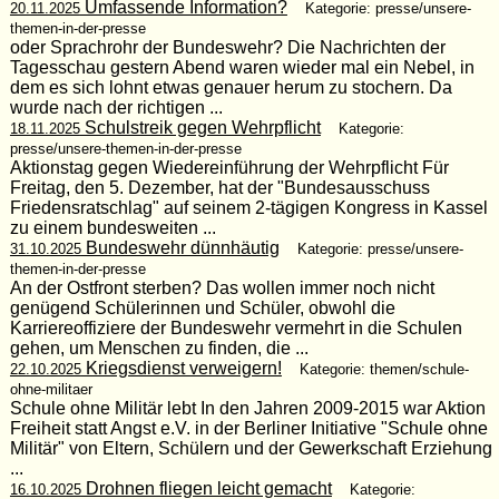
Umfassende Information?
20.11.2025
Kategorie: presse/unsere-
themen-in-der-presse
oder Sprachrohr der Bundeswehr? Die Nachrichten der
Tagesschau gestern Abend waren wieder mal ein Nebel, in
dem es sich lohnt etwas genauer herum zu stochern. Da
wurde nach der richtigen ...
Schulstreik gegen Wehrpflicht
18.11.2025
Kategorie:
presse/unsere-themen-in-der-presse
Aktionstag gegen Wiedereinführung der Wehrpflicht Für
Freitag, den 5. Dezember, hat der "Bundesausschuss
Friedensratschlag" auf seinem 2-tägigen Kongress in Kassel
zu einem bundesweiten ...
Bundeswehr dünnhäutig
31.10.2025
Kategorie: presse/unsere-
themen-in-der-presse
An der Ostfront sterben? Das wollen immer noch nicht
genügend Schülerinnen und Schüler, obwohl die
Karriereoffiziere der Bundeswehr vermehrt in die Schulen
gehen, um Menschen zu finden, die ...
Kriegsdienst verweigern!
22.10.2025
Kategorie: themen/schule-
ohne-militaer
Schule ohne Militär lebt In den Jahren 2009-2015 war Aktion
Freiheit statt Angst e.V. in der Berliner Initiative "Schule ohne
Militär" von Eltern, Schülern und der Gewerkschaft Erziehung
...
Drohnen fliegen leicht gemacht
16.10.2025
Kategorie: