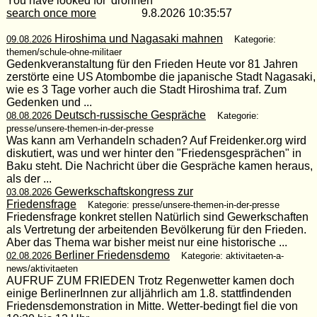
You have looked for 'drohnen'
search once more
9.8.2026 10:35:57
Hiroshima und Nagasaki mahnen
09.08.2026
Kategorie:
themen/schule-ohne-militaer
Gedenkveranstaltung für den Frieden Heute vor 81 Jahren
zerstörte eine US Atombombe die japanische Stadt Nagasaki,
wie es 3 Tage vorher auch die Stadt Hiroshima traf. Zum
Gedenken und ...
Deutsch-russische Gespräche
08.08.2026
Kategorie:
presse/unsere-themen-in-der-presse
Was kann am Verhandeln schaden? Auf Freidenker.org wird
diskutiert, was und wer hinter den "Friedensgesprächen" in
Baku steht. Die Nachricht über die Gespräche kamen heraus,
als der ...
Gewerkschaftskongress zur
03.08.2026
Friedensfrage
Kategorie: presse/unsere-themen-in-der-presse
Friedensfrage konkret stellen Natürlich sind Gewerkschaften
als Vertretung der arbeitenden Bevölkerung für den Frieden.
Aber das Thema war bisher meist nur eine historische ...
Berliner Friedensdemo
02.08.2026
Kategorie: aktivitaeten-a-
news/aktivitaeten
AUFRUF ZUM FRIEDEN Trotz Regenwetter kamen doch
einige BerlinerInnen zur alljährlich am 1.8. stattfindenden
Friedensdemonstration in Mitte. Wetter-bedingt fiel die von