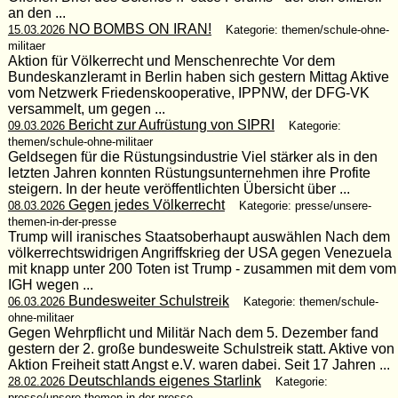
an den ...
NO BOMBS ON IRAN!
15.03.2026
Kategorie: themen/schule-ohne-
militaer
Aktion für Völkerrecht und Menschenrechte Vor dem
Bundeskanzleramt in Berlin haben sich gestern Mittag Aktive
vom Netzwerk Friedenskooperative, IPPNW, der DFG-VK
versammelt, um gegen ...
Bericht zur Aufrüstung von SIPRI
09.03.2026
Kategorie:
themen/schule-ohne-militaer
Geldsegen für die Rüstungsindustrie Viel stärker als in den
letzten Jahren konnten Rüstungsunternehmen ihre Profite
steigern. In der heute veröffentlichten Übersicht über ...
Gegen jedes Völkerrecht
08.03.2026
Kategorie: presse/unsere-
themen-in-der-presse
Trump will iranisches Staatsoberhaupt auswählen Nach dem
völkerrechtswidrigen Angriffskrieg der USA gegen Venezuela
mit knapp unter 200 Toten ist Trump - zusammen mit dem vom
IGH wegen ...
Bundesweiter Schulstreik
06.03.2026
Kategorie: themen/schule-
ohne-militaer
Gegen Wehrpflicht und Militär Nach dem 5. Dezember fand
gestern der 2. große bundesweite Schulstreik statt. Aktive von
Aktion Freiheit statt Angst e.V. waren dabei. Seit 17 Jahren ...
Deutschlands eigenes Starlink
28.02.2026
Kategorie:
presse/unsere-themen-in-der-presse