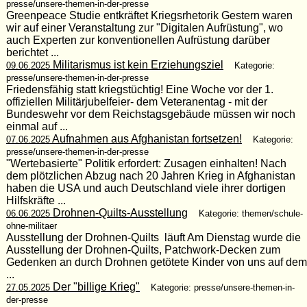
presse/unsere-themen-in-der-presse
Greenpeace Studie entkräftet Kriegsrhetorik Gestern waren
wir auf einer Veranstaltung zur "Digitalen Aufrüstung", wo
auch Experten zur konventionellen Aufrüstung darüber
berichtet ...
Militarismus ist kein Erziehungsziel
09.06.2025
Kategorie:
presse/unsere-themen-in-der-presse
Friedensfähig statt kriegstüchtig! Eine Woche vor der 1.
offiziellen Militärjubelfeier- dem Veteranentag - mit der
Bundeswehr vor dem Reichstagsgebäude müssen wir noch
einmal auf ...
Aufnahmen aus Afghanistan fortsetzen!
07.06.2025
Kategorie:
presse/unsere-themen-in-der-presse
"Wertebasierte" Politik erfordert: Zusagen einhalten! Nach
dem plötzlichen Abzug nach 20 Jahren Krieg in Afghanistan
haben die USA und auch Deutschland viele ihrer dortigen
Hilfskräfte ...
Drohnen-Quilts-Ausstellung
06.06.2025
Kategorie: themen/schule-
ohne-militaer
Ausstellung der Drohnen-Quilts läuft Am Dienstag wurde die
Ausstellung der Drohnen-Quilts, Patchwork-Decken zum
Gedenken an durch Drohnen getötete Kinder von uns auf dem
...
Der "billige Krieg"
27.05.2025
Kategorie: presse/unsere-themen-in-
der-presse