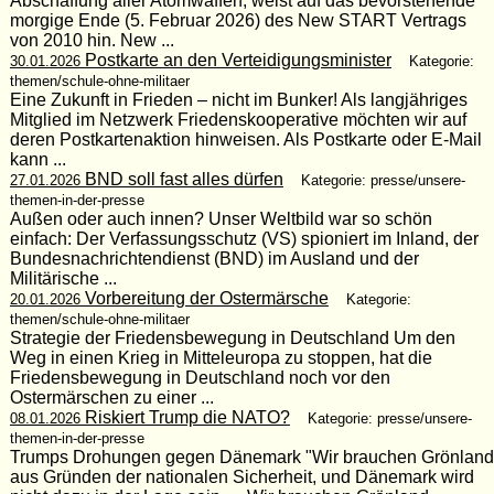
Abschaffung aller Atomwaffen, weist auf das bevorstehende
morgige Ende (5. Februar 2026) des New START Vertrags
von 2010 hin. New ...
Postkarte an den Verteidigungsminister
30.01.2026
Kategorie:
themen/schule-ohne-militaer
Eine Zukunft in Frieden – nicht im Bunker! Als langjähriges
Mitglied im Netzwerk Friedenskooperative möchten wir auf
deren Postkartenaktion hinweisen. Als Postkarte oder E-Mail
kann ...
BND soll fast alles dürfen
27.01.2026
Kategorie: presse/unsere-
themen-in-der-presse
Außen oder auch innen? Unser Weltbild war so schön
einfach: Der Verfassungsschutz (VS) spioniert im Inland, der
Bundesnachrichtendienst (BND) im Ausland und der
Militärische ...
Vorbereitung der Ostermärsche
20.01.2026
Kategorie:
themen/schule-ohne-militaer
Strategie der Friedensbewegung in Deutschland Um den
Weg in einen Krieg in Mitteleuropa zu stoppen, hat die
Friedensbewegung in Deutschland noch vor den
Ostermärschen zu einer ...
Riskiert Trump die NATO?
08.01.2026
Kategorie: presse/unsere-
themen-in-der-presse
Trumps Drohungen gegen Dänemark "Wir brauchen Grönland
aus Gründen der nationalen Sicherheit, und Dänemark wird