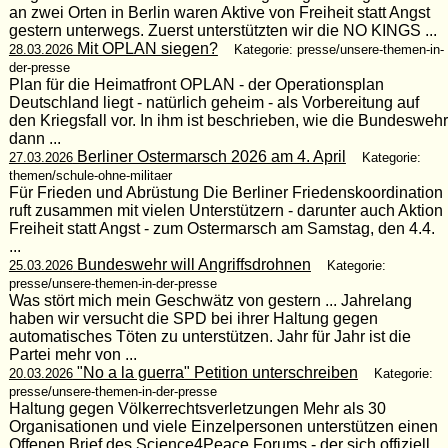
an zwei Orten in Berlin waren Aktive von Freiheit statt Angst
gestern unterwegs. Zuerst unterstützten wir die NO KINGS ...
Mit OPLAN siegen?
28.03.2026
Kategorie: presse/unsere-themen-in-
der-presse
Plan für die Heimatfront OPLAN - der Operationsplan
Deutschland liegt - natürlich geheim - als Vorbereitung auf
den Kriegsfall vor. In ihm ist beschrieben, wie die Bundeswehr
dann ...
Berliner Ostermarsch 2026 am 4. April
27.03.2026
Kategorie:
themen/schule-ohne-militaer
Für Frieden und Abrüstung Die Berliner Friedenskoordination
ruft zusammen mit vielen Unterstützern - darunter auch Aktion
Freiheit statt Angst - zum Ostermarsch am Samstag, den 4.4.
...
Bundeswehr will Angriffsdrohnen
25.03.2026
Kategorie:
presse/unsere-themen-in-der-presse
Was stört mich mein Geschwätz von gestern ... Jahrelang
haben wir versucht die SPD bei ihrer Haltung gegen
automatisches Töten zu unterstützen. Jahr für Jahr ist die
Partei mehr von ...
"No a la guerra" Petition unterschreiben
20.03.2026
Kategorie:
presse/unsere-themen-in-der-presse
Haltung gegen Völkerrechtsverletzungen Mehr als 30
Organisationen und viele Einzelpersonen unterstützen einen
Offenen Brief des Science4Peace Forums - der sich offiziell