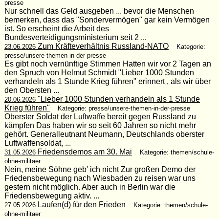
presse
Nur schnell das Geld ausgeben ... bevor die Menschen
bemerken, dass das "Sondervermögen" gar kein Vermögen
ist. So erscheint die Arbeit des
Bundesverteidigungsministerium seit 2 ...
Zum Kräfteverhältnis Russland-NATO
23.06.2026
Kategorie:
presse/unsere-themen-in-der-presse
Es gibt noch vernünftige Stimmen Hatten wir vor 2 Tagen an
den Spruch von Helmut Schmidt "Lieber 1000 Stunden
verhandeln als 1 Stunde Krieg führen" erinnert , als wir über
den Obersten ...
"Lieber 1000 Stunden verhandeln als 1 Stunde
20.06.2026
Krieg führen"
Kategorie: presse/unsere-themen-in-der-presse
Oberster Soldat der Luftwaffe bereit gegen Russland zu
kämpfen Das haben wir so seit 60 Jahren so nicht mehr
gehört. Generalleutnant Neumann, Deutschlands oberster
Luftwaffensoldat, ...
Friedensdemos am 30. Mai
31.05.2026
Kategorie: themen/schule-
ohne-militaer
Nein, meine Söhne geb' ich nicht Zur großen Demo der
Friedensbewegung nach Wiesbaden zu reisen war uns
gestern nicht möglich. Aber auch in Berlin war die
Friedensbewegung aktiv. ...
Laufen(d) für den Frieden
27.05.2026
Kategorie: themen/schule-
ohne-militaer