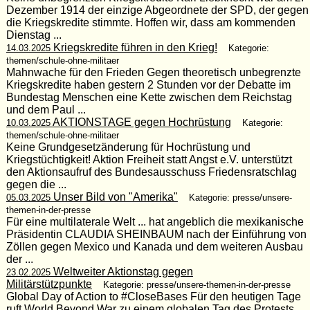
Dezember 1914 der einzige Abgeordnete der SPD, der gegen
die Kriegskredite stimmte. Hoffen wir, dass am kommenden
Dienstag ...
Kriegskredite führen in den Krieg!
14.03.2025
Kategorie:
themen/schule-ohne-militaer
Mahnwache für den Frieden Gegen theoretisch unbegrenzte
Kriegskredite haben gestern 2 Stunden vor der Debatte im
Bundestag Menschen eine Kette zwischen dem Reichstag
und dem Paul ...
AKTIONSTAGE gegen Hochrüstung
10.03.2025
Kategorie:
themen/schule-ohne-militaer
Keine Grundgesetzänderung für Hochrüstung und
Kriegstüchtigkeit! Aktion Freiheit statt Angst e.V. unterstützt
den Aktionsaufruf des Bundesausschuss Friedensratschlag
gegen die ...
Unser Bild von "Amerika"
05.03.2025
Kategorie: presse/unsere-
themen-in-der-presse
Für eine multilaterale Welt ... hat angeblich die mexikanische
Präsidentin CLAUDIA SHEINBAUM nach der Einführung von
Zöllen gegen Mexico und Kanada und dem weiteren Ausbau
der ...
Weltweiter Aktionstag gegen
23.02.2025
Militärstützpunkte
Kategorie: presse/unsere-themen-in-der-presse
Global Day of Action to #CloseBases Für den heutigen Tage
ruft World Beyond War zu einem globalen Tag des Protests