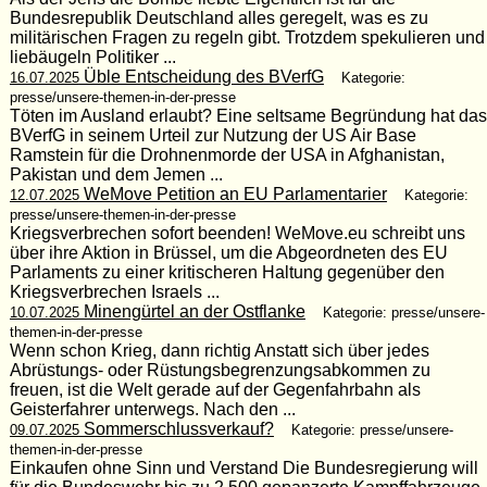
Bundesrepublik Deutschland alles geregelt, was es zu
militärischen Fragen zu regeln gibt. Trotzdem spekulieren und
liebäugeln Politiker ...
Üble Entscheidung des BVerfG
16.07.2025
Kategorie:
presse/unsere-themen-in-der-presse
Töten im Ausland erlaubt? Eine seltsame Begründung hat das
BVerfG in seinem Urteil zur Nutzung der US Air Base
Ramstein für die Drohnenmorde der USA in Afghanistan,
Pakistan und dem Jemen ...
WeMove Petition an EU Parlamentarier
12.07.2025
Kategorie:
presse/unsere-themen-in-der-presse
Kriegsverbrechen sofort beenden! WeMove.eu schreibt uns
über ihre Aktion in Brüssel, um die Abgeordneten des EU
Parlaments zu einer kritischeren Haltung gegenüber den
Kriegsverbrechen Israels ...
Minengürtel an der Ostflanke
10.07.2025
Kategorie: presse/unsere-
themen-in-der-presse
Wenn schon Krieg, dann richtig Anstatt sich über jedes
Abrüstungs- oder Rüstungsbegrenzungsabkommen zu
freuen, ist die Welt gerade auf der Gegenfahrbahn als
Geisterfahrer unterwegs. Nach den ...
Sommerschlussverkauf?
09.07.2025
Kategorie: presse/unsere-
themen-in-der-presse
Einkaufen ohne Sinn und Verstand Die Bundesregierung will