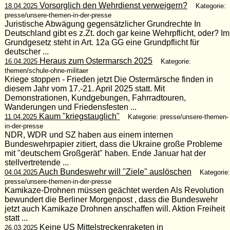
Vorsorglich den Wehrdienst verweigern?
18.04.2025
Kategorie:
presse/unsere-themen-in-der-presse
Juristische Abwägung gegensätzlicher Grundrechte In
Deutschland gibt es z.Zt. doch gar keine Wehrpflicht, oder? Im
Grundgesetz steht in Art. 12a GG eine Grundpflicht für
deutscher ...
Heraus zum Ostermarsch 2025
16.04.2025
Kategorie:
themen/schule-ohne-militaer
Kriege stoppen - Frieden jetzt Die Ostermärsche finden in
diesem Jahr vom 17.-21. April 2025 statt. Mit
Demonstrationen, Kundgebungen, Fahrradtouren,
Wanderungen und Friedensfesten ...
Kaum "kriegstauglich"
11.04.2025
Kategorie: presse/unsere-themen-
in-der-presse
NDR, WDR und SZ haben aus einem internen
Bundeswehrpapier zitiert, dass die Ukraine große Probleme
mit "deutschem Großgerät" haben. Ende Januar hat der
stellvertretende ...
Auch Bundeswehr will "Ziele" auslöschen
04.04.2025
Kategorie:
presse/unsere-themen-in-der-presse
Kamikaze-Drohnen müssen geächtet werden Als Revolution
bewundert die Berliner Morgenpost , dass die Bundeswehr
jetzt auch Kamikaze Drohnen anschaffen will. Aktion Freiheit
statt ...
Keine US Mittelstreckenraketen in
26.03.2025