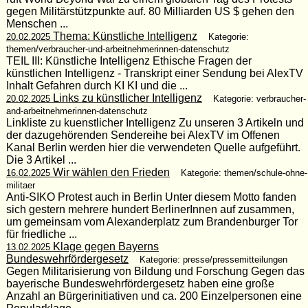
gegen Militärstützpunkte auf. 80 Milliarden US $ gehen den
Menschen ...
Thema: Künstliche Intelligenz
20.02.2025
Kategorie:
themen/verbraucher-und-arbeitnehmerinnen-datenschutz
TEIL III: Künstliche Intelligenz Ethische Fragen der
künstlichen Intelligenz - Transkript einer Sendung bei AlexTV
Inhalt Gefahren durch KI KI und die ...
Links zu künstlicher Intelligenz
20.02.2025
Kategorie: verbraucher-
and-arbeitnehmerinnen-datenschutz
Linkliste zu kuenstlicher Intelligenz Zu unseren 3 Artikeln und
der dazugehörenden Sendereihe bei AlexTV im Offenen
Kanal Berlin werden hier die verwendeten Quelle aufgeführt.
Die 3 Artikel ...
Wir wählen den Frieden
16.02.2025
Kategorie: themen/schule-ohne-
militaer
Anti-SIKO Protest auch in Berlin Unter diesem Motto fanden
sich gestern mehrere hundert BerlinerInnen auf zusammen,
um gemeinsam vom Alexanderplatz zum Brandenburger Tor
für friedliche ...
Klage gegen Bayerns
13.02.2025
Bundeswehrfördergesetz
Kategorie: presse/pressemitteilungen
Gegen Militarisierung von Bildung und Forschung Gegen das
bayerische Bundeswehrfördergesetz haben eine große
Anzahl an Bürgerinitiativen und ca. 200 Einzelpersonen eine