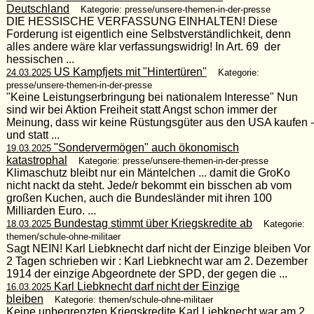
Deutschland
Kategorie: presse/unsere-themen-in-der-presse
DIE HESSISCHE VERFASSUNG EINHALTEN! Diese
Forderung ist eigentlich eine Selbstverständlichkeit, denn
alles andere wäre klar verfassungswidrig! In Art. 69 der
hessischen ...
US Kampfjets mit "Hintertüren"
24.03.2025
Kategorie:
presse/unsere-themen-in-der-presse
"Keine Leistungserbringung bei nationalem Interesse" Nun
sind wir bei Aktion Freiheit statt Angst schon immer der
Meinung, dass wir keine Rüstungsgüter aus den USA kaufen -
und statt ...
"Sondervermögen" auch ökonomisch
19.03.2025
katastrophal
Kategorie: presse/unsere-themen-in-der-presse
Klimaschutz bleibt nur ein Mäntelchen ... damit die GroKo
nicht nackt da steht. Jede/r bekommt ein bisschen ab vom
großen Kuchen, auch die Bundesländer mit ihren 100
Milliarden Euro. ...
Bundestag stimmt über Kriegskredite ab
18.03.2025
Kategorie:
themen/schule-ohne-militaer
Sagt NEIN! Karl Liebknecht darf nicht der Einzige bleiben Vor
2 Tagen schrieben wir : Karl Liebknecht war am 2. Dezember
1914 der einzige Abgeordnete der SPD, der gegen die ...
Karl Liebknecht darf nicht der Einzige
16.03.2025
bleiben
Kategorie: themen/schule-ohne-militaer
Keine unbegrenzten Kriegskredite Karl Liebknecht war am 2.