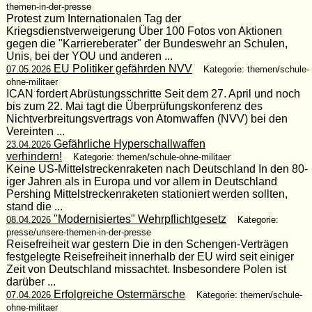
themen-in-der-presse
Protest zum Internationalen Tag der
Kriegsdienstverweigerung Über 100 Fotos von Aktionen
gegen die "Karriereberater" der Bundeswehr an Schulen,
Unis, bei der YOU und anderen ...
EU Politiker gefährden NVV
07.05.2026
Kategorie: themen/schule-
ohne-militaer
ICAN fordert Abrüstungsschritte Seit dem 27. April und noch
bis zum 22. Mai tagt die Überprüfungskonferenz des
Nichtverbreitungsvertrags von Atomwaffen (NVV) bei den
Vereinten ...
Gefährliche Hyperschallwaffen
23.04.2026
verhindern!
Kategorie: themen/schule-ohne-militaer
Keine US-Mittelstreckenraketen nach Deutschland In den 80-
iger Jahren als in Europa und vor allem in Deutschland
Pershing Mittelstreckenraketen stationiert werden sollten,
stand die ...
"Modernisiertes" Wehrpflichtgesetz
08.04.2026
Kategorie:
presse/unsere-themen-in-der-presse
Reisefreiheit war gestern Die in den Schengen-Verträgen
festgelegte Reisefreiheit innerhalb der EU wird seit einiger
Zeit von Deutschland missachtet. Insbesondere Polen ist
darüber ...
Erfolgreiche Ostermärsche
07.04.2026
Kategorie: themen/schule-
ohne-militaer