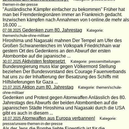
themen-in-der-presse
"Ausländische Kämpfer einfacher zu bekommen" Früher hat
man bei Fremdenlegionären immer an Frankreich gedacht.
Inzwischen kämpfen nach Annahmen von t-online.de mehr als
16.000 ...
Gedenken zum 80. Jahrestag
07.08.2025
Kategorie:
themen/schule-ohne-militaer
Hiroshima und Nagasaki mahnen Der Tempel am Ufer des
Großen Schwanenteiches im Volkspark Friedrichhain war
gestern Ort des Gedenkens an den Abwurf der ersten
Atombombe auf die japanische ...
Aktivisten festgesetzt
30.07.2025
Kategorie: pressemitteilungen
Bundesregierung muss klar gegen Völkermord Stellung
beziehen Der Bundesvorstand des Courage Fauenverbands
hat uns zu der Inhaftierung der Besatzung des Schiffs mit
Hilfslieferungen für Gaza ...
Aktion zum 80. Jahrestag
23.07.2025
Kategorie: themen/schule-
ohne-militaer
Gedenken und Protest gegen Atomwaffen Anlässlich des 80.
Jahrestags des Abwurfs der beiden Atombomben auf die
japanischen Städte Hiroshima und Nagasaki durch die USA
gibt es auch in diesem ...
Atomwaffen aus Europa verbannen!
18.07.2025
Kategorie:
presse/unsere-themen-in-der-presse
Als der Jens die Bombe liebte Eigentlich ist für die