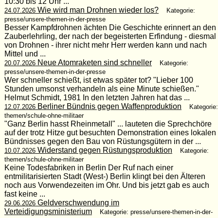
10:30 bis 12 Uhr ...
Wie wird man Drohnen wieder los?
24.07.2026
Kategorie:
presse/unsere-themen-in-der-presse
Besser Kampfdrohnen ächten Die Geschichte erinnert an den
Zauberlehrling, der nach der begeisterten Erfindung - diesmal
von Drohnen - ihrer nicht mehr Herr werden kann und nach
Mittel und ...
Neue Atomraketen sind schneller
20.07.2026
Kategorie:
presse/unsere-themen-in-der-presse
Wer schneller schießt, ist etwas später tot? "Lieber 100
Stunden umsonst verhandeln als eine Minute schießen."
Helmut Schmidt, 1981 In den letzten Jahren hat das ...
Berliner Bündnis gegen Waffenproduktion
12.07.2026
Kategorie:
themen/schule-ohne-militaer
"Ganz Berlin hasst Rheinmetall" ... lauteten die Sprechchöre
auf der trotz Hitze gut besuchten Demonstration eines lokalen
Bündnisses gegen den Bau von Rüstungsgütern in der ...
Widerstand gegen Rüstungsproduktion
10.07.2026
Kategorie:
themen/schule-ohne-militaer
Keine Todesfabriken in Berlin Der Ruf nach einer
entmilitarisierten Stadt (West-) Berlin klingt bei den Älteren
noch aus Vorwendezeiten im Ohr. Und bis jetzt gab es auch
fast keine ...
Geldverschwendung im
29.06.2026
Verteidigungsministerium
Kategorie: presse/unsere-themen-in-der-