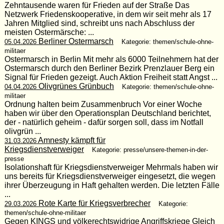
Zehntausende waren für Frieden auf der Straße Das
Netzwerk Friedenskooperative, in dem wir seit mehr als 17
Jahren Mitglied sind, schreibt uns nach Abschluss der
meisten Ostermärsche: ...
Berliner Ostermarsch
05.04.2026
Kategorie: themen/schule-ohne-
militaer
Ostermarsch in Berlin Mit mehr als 6000 Teilnehmern hat der
Ostermarsch durch den Berliner Bezirk Prenzlauer Berg ein
Signal für Frieden gezeigt. Auch Aktion Freiheit statt Angst ...
Olivgrünes Grünbuch
04.04.2026
Kategorie: themen/schule-ohne-
militaer
Ordnung halten beim Zusammenbruch Vor einer Woche
haben wir über den Operationsplan Deutschland berichtet,
der - natürlich geheim - dafür sorgen soll, dass im Notfall
olivgrün ...
Amnesty kämpft für
31.03.2026
Kriegsdienstverweiger
Kategorie: presse/unsere-themen-in-der-
presse
Isolationshaft für Kriegsdienstverweiger Mehrmals haben wir
uns bereits für Kriegsdienstverweiger eingesetzt, die wegen
ihrer Überzeugung in Haft gehalten werden. Die letzten Fälle
...
Rote Karte für Kriegsverbrecher
29.03.2026
Kategorie:
themen/schule-ohne-militaer
Gegen KINGS und völkerechtswidrige Angriffskriege Gleich