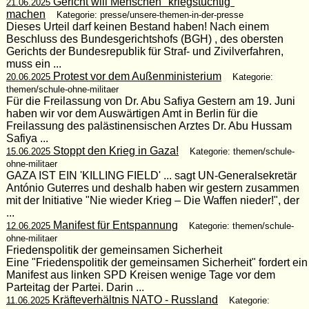
Gericht will Menschen "kriegstüchtig"
21.06.2025
machen
Kategorie: presse/unsere-themen-in-der-presse
Dieses Urteil darf keinen Bestand haben! Nach einem
Beschluss des Bundesgerichtshofs (BGH) , des obersten
Gerichts der Bundesrepublik für Straf- und Zivilverfahren,
muss ein ...
Protest vor dem Außenministerium
20.06.2025
Kategorie:
themen/schule-ohne-militaer
Für die Freilassung von Dr. Abu Safiya Gestern am 19. Juni
haben wir vor dem Auswärtigen Amt in Berlin für die
Freilassung des palästinensischen Arztes Dr. Abu Hussam
Safiya ...
Stoppt den Krieg in Gaza!
15.06.2025
Kategorie: themen/schule-
ohne-militaer
GAZA IST EIN 'KILLING FIELD' ... sagt UN-Generalsekretär
António Guterres und deshalb haben wir gestern zusammen
mit der Initiative "Nie wieder Krieg – Die Waffen nieder!", der
...
Manifest für Entspannung
12.06.2025
Kategorie: themen/schule-
ohne-militaer
Friedenspolitik der gemeinsamen Sicherheit
Eine "Friedenspolitik der gemeinsamen Sicherheit" fordert ein
Manifest aus linken SPD Kreisen wenige Tage vor dem
Parteitag der Partei. Darin ...
Kräfteverhältnis NATO - Russland
11.06.2025
Kategorie: