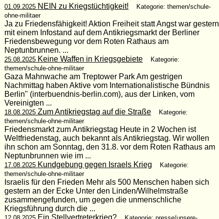
NEIN zu Kriegstüchtigkeit!
01.09.2025
Kategorie: themen/schule-
ohne-militaer
Ja zu Friedensfähigkeit! Aktion Freiheit statt Angst war gestern
mit einem Infostand auf dem Antikriegsmarkt der Berliner
Friedensbewegung vor dem Roten Rathaus am
Neptunbrunnen. ...
Keine Waffen in Kriegsgebiete
25.08.2025
Kategorie:
themen/schule-ohne-militaer
Gaza Mahnwache am Treptower Park Am gestrigen
Nachmittag haben Aktive vom Internationalistische Bündnis
Berlin" (interbuendnis-berlin.com), aus der Linken, vom
Vereinigten ...
Zum Antikriegstag auf die Straße
18.08.2025
Kategorie:
themen/schule-ohne-militaer
Friedensmarkt zum Antikriegstag Heute in 2 Wochen ist
Weltfriedenstag, auch bekannt als Antikriegstag. Wir wollen
ihn schon am Sonntag, den 31.8. vor dem Roten Rathaus am
Neptunbrunnen wie im ...
Kundgebung gegen Israels Krieg
17.08.2025
Kategorie:
themen/schule-ohne-militaer
Israelis für den Frieden Mehr als 500 Menschen haben sich
gestern an der Ecke Unter den Linden/Wilhelmstraße
zusammengefunden, um gegen die unmenschliche
Kriegsführung durch die ...
Ein Stellvertreterkrieg?
12.08.2025
Kategorie: presse/unsere-