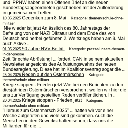
und IPPNW haben einen Offenen Brief an die neuen
Bundestagsabgeordneten geschrieben mit der Aufforderung
in gemeinsamen Treffen ...
Gedenken zum 8. Mai
10.05.2025
Kategorie: themen/schule-ohne-
militaer
Nie wieder ist jetzt Anlässlich des 80. Jahrestags der
Befreiung von der NAZI Diktatur und dem Ende des von
Deutschland herbei geführten 2. Weltkriegs haben am 8. Mai
auch Aktive ...
50 Jahre NVV-Beitritt
01.05.2025
Kategorie: presse/unsere-themen-
in-der-presse
Zeit für echte Abrüstung! ... fordert ICAN in seinem aktuellen
Newsletter angesichts des Aufrüstungswahns der neuen
Bundesregierung. Diese hat im Koalitionsvertrag sogar die ...
Reden auf den Ostermärschen
25.04.2025
Kategorie:
themen/schule-ohne-militaer
Kriege stoppen - Frieden jetzt Wie bei den Berichten zu den
diesjährigen Ostermärschen versprochen , wollen wir hier die
uns zur Verfügung gestellten Reden veröffentlichen. In ...
Kriege stoppen - Frieden jetzt
20.04.2025
Kategorie:
themen/schule-ohne-militaer
"Heraus zum Ostermarsch 2025" ... hatten wir vor einer
Woche aufgerufen und viele sind gekommen. Auch die
Menschen in den Gewerkschaften sehen, dass uns die
Milliarden für die ...