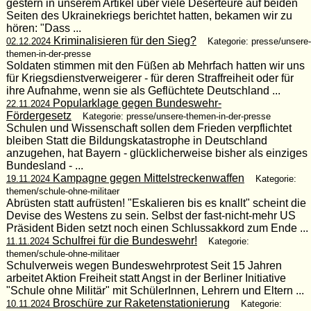
gestern in unserem Artikel über viele Deserteure auf beiden
Seiten des Ukrainekriegs berichtet hatten, bekamen wir zu
hören: "Dass ...
Kriminalisieren für den Sieg?
02.12.2024
Kategorie: presse/unsere-
themen-in-der-presse
Soldaten stimmen mit den Füßen ab Mehrfach hatten wir uns
für Kriegsdienstverweigerer - für deren Straffreiheit oder für
ihre Aufnahme, wenn sie als Geflüchtete Deutschland ...
Popularklage gegen Bundeswehr-
22.11.2024
Fördergesetz
Kategorie: presse/unsere-themen-in-der-presse
Schulen und Wissenschaft sollen dem Frieden verpflichtet
bleiben Statt die Bildungskatastrophe in Deutschland
anzugehen, hat Bayern - glücklicherweise bisher als einziges
Bundesland - ...
Kampagne gegen Mittelstreckenwaffen
19.11.2024
Kategorie:
themen/schule-ohne-militaer
Abrüsten statt aufrüsten! "Eskalieren bis es knallt" scheint die
Devise des Westens zu sein. Selbst der fast-nicht-mehr US
Präsident Biden setzt noch einen Schlussakkord zum Ende ...
Schulfrei für die Bundeswehr!
11.11.2024
Kategorie:
themen/schule-ohne-militaer
Schulverweis wegen Bundeswehrprotest Seit 15 Jahren
arbeitet Aktion Freiheit statt Angst in der Berliner Initiative
"Schule ohne Militär" mit SchülerInnen, Lehrern und Eltern ...
Broschüre zur Raketenstationierung
10.11.2024
Kategorie: