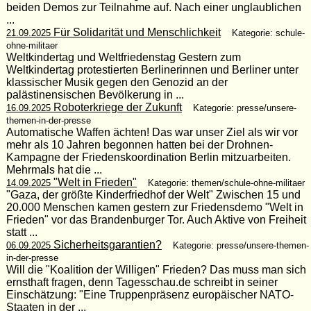
beiden Demos zur Teilnahme auf. Nach einer unglaublichen
...
Für Solidarität und Menschlichkeit
21.09.2025
Kategorie: schule-
ohne-militaer
Weltkindertag und Weltfriedenstag Gestern zum
Weltkindertag protestierten Berlinerinnen und Berliner unter
klassischer Musik gegen den Genozid an der
palästinensischen Bevölkerung in ...
Roboterkriege der Zukunft
16.09.2025
Kategorie: presse/unsere-
themen-in-der-presse
Automatische Waffen ächten! Das war unser Ziel als wir vor
mehr als 10 Jahren begonnen hatten bei der Drohnen-
Kampagne der Friedenskoordination Berlin mitzuarbeiten.
Mehrmals hat die ...
"Welt in Frieden"
14.09.2025
Kategorie: themen/schule-ohne-militaer
"Gaza, der größte Kinderfriedhof der Welt" Zwischen 15 und
20.000 Menschen kamen gestern zur Friedensdemo "Welt in
Frieden" vor das Brandenburger Tor. Auch Aktive von Freiheit
statt ...
Sicherheitsgarantien?
06.09.2025
Kategorie: presse/unsere-themen-
in-der-presse
Will die "Koalition der Willigen" Frieden? Das muss man sich
ernsthaft fragen, denn Tagesschau.de schreibt in seiner
Einschätzung: "Eine Truppenpräsenz europäischer NATO-
Staaten in der ...