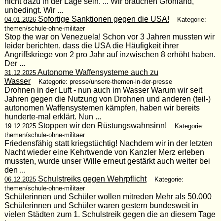
nicht dazu in der Lage sein. ... Wir brauchen Grönland,
unbedingt. Wir ...
Sofortige Sanktionen gegen die USA!
04.01.2026
Kategorie:
themen/schule-ohne-militaer
Stop the war on Venezuela! Schon vor 3 Jahren mussten wir
leider berichten, dass die USA die Häufigkeit ihrer
Angriffskriege von 2 pro Jahr auf inzwischen 8 erhöht haben.
Der ...
Autonome Waffensysteme auch zu
31.12.2025
Wasser
Kategorie: presse/unsere-themen-in-der-presse
Drohnen in der Luft - nun auch im Wasser Warum wir seit
Jahren gegen die Nutzung von Drohnen und anderen (teil-)
autonomen Waffensystemen kämpfen, haben wir bereits
hunderte-mal erklärt. Nun ...
Stoppen wir den Rüstungswahnsinn!
19.12.2025
Kategorie:
themen/schule-ohne-militaer
Friedensfähig statt kriegstüchtig! Nachdem wir in der letzten
Nacht wieder eine Kehrtwende von Kanzler Merz erleben
mussten, wurde unser Wille erneut gestärkt auch weiter bei
den ...
Schulstreiks gegen Wehrpflicht
06.12.2025
Kategorie:
themen/schule-ohne-militaer
Schülerinnen und Schüler wollen mitreden Mehr als 50.000
Schülerinnen und Schüler waren gestern bundesweit in
vielen Städten zum 1. Schulstreik gegen die an diesem Tage