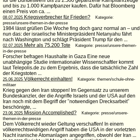
für die Bundeswehr bis zu 2.500 gepanzerte Kampffahrzeuge
und bis zu 1.000 Kampfpanzer kaufen. Dafür hat Bloomberg
einen Preis von ca. ...
Kriegsverbrecher für Frieden?
08.07.2025
Kategorie:
presse/unsere-themen-in-der-presse
1984 lässt grüßen Die Woche fing doch ganz normal an – und
nun das: der israelische Ministerpräsident Netanyahu fährt
nach Washington und schlägt Präsident Trump für den ...
Mehr als 75.200 Tote
02.07.2025
Kategorie: presse/unsere-themen-
in-der-presse
Forscher befragen Haushalte in Gaza Eine neue
unabhängige Studie internationaler Wissenschaftler kommt
laut Telepolis.de zu dem Ergebnis, dass die tatsächliche Zahl
der Kriegstoten ...
Völkerrecht einhalten!
25.06.2025
Kategorie: themen/schule-ohne-
militaer
Krieg gegen den Iran stoppen! Im Gegensatz zu unserem
Bundeskanzler, der die Angriffe Israels und der USA auf den
Iran noch mit dem Begriff der "notwendigen Drecksarbeit"
beschönigte, ...
Mission Accomplished?
23.06.2025
Kategorie: presse/unsere-
themen-in-der-presse
Dem Völkerrecht wieder Geltung verschaffen! In einem
völkerrechtswidrigen Angriff haben die USA in der vorletzten
Nacht iranische Atomanlagen angegriffen, obwohl der Iran ...