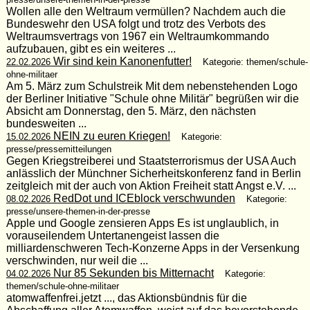
Wollen alle den Weltraum vermüllen? Nachdem auch die
Bundeswehr den USA folgt und trotz des Verbots des
Weltraumsvertrags von 1967 ein Weltraumkommando
aufzubauen, gibt es ein weiteres ...
Wir sind kein Kanonenfutter!
22.02.2026
Kategorie: themen/schule-
ohne-militaer
Am 5. März zum Schulstreik Mit dem nebenstehenden Logo
der Berliner Initiative "Schule ohne Militär" begrüßen wir die
Absicht am Donnerstag, den 5. März, den nächsten
bundesweiten ...
NEIN zu euren Kriegen!
15.02.2026
Kategorie:
presse/pressemitteilungen
Gegen Kriegstreiberei und Staatsterrorismus der USA Auch
anlässlich der Münchner Sicherheitskonferenz fand in Berlin
zeitgleich mit der auch von Aktion Freiheit statt Angst e.V. ...
RedDot und ICEblock verschwunden
08.02.2026
Kategorie:
presse/unsere-themen-in-der-presse
Apple und Google zensieren Apps Es ist unglaublich, in
vorauseilendem Untertanengeist lassen die
milliardenschweren Tech-Konzerne Apps in der Versenkung
verschwinden, nur weil die ...
Nur 85 Sekunden bis Mitternacht
04.02.2026
Kategorie:
themen/schule-ohne-militaer
atomwaffenfrei.jetzt ..., das Aktionsbündnis für die