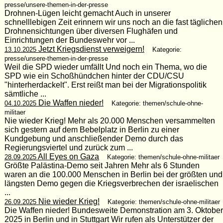
presse/unsere-themen-in-der-presse
Drohnen-Lügen leicht gemacht Auch in unserer
schnelllebigen Zeit erinnern wir uns noch an die fast täglichen
Drohnensichtungen über diversen Flughäfen und
Einrichtungen der Bundeswehr vor ...
Jetzt Kriegsdienst verweigern!
13.10.2025
Kategorie:
presse/unsere-themen-in-der-presse
Weil die SPD wieder umfällt Und noch ein Thema, wo die
SPD wie ein Schoßhündchen hinter der CDU/CSU
"hinterherdackelt". Erst reißt man bei der Migrationspolitik
sämtliche ...
Die Waffen nieder!
04.10.2025
Kategorie: themen/schule-ohne-
militaer
Nie wieder Krieg! Mehr als 20.000 Menschen versammelten
sich gestern auf dem Bebelplatz in Berlin zu einer
Kundgebung und anschließender Demo durch das
Regierungsviertel und zurück zum ...
All Eyes on Gaza
28.09.2025
Kategorie: themen/schule-ohne-militaer
Größte Palästina-Demo seit Jahren Mehr als 6 Stunden
waren an die 100.000 Menschen in Berlin bei der größten und
längsten Demo gegen die Kriegsverbrechen der israelischen
...
Nie wieder Krieg!
26.09.2025
Kategorie: themen/schule-ohne-militaer
Die Waffen nieder! Bundesweite Demonstration am 3. Oktober
2025 in Berlin und in Stuttgart Wir rufen als Unterstützer der