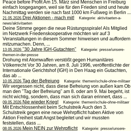
Peace before Profit Am 15. März sind Menschen in Freiburg
einfach losgegangen, weil sie für den Frieden sind und heute
Nachmittag werden sie nach fast 1000 km Fußweg in Berlin ...
Drei Aktionen - mach mit!
21.05.2026
Kategorie: aktivitaeten-a-
news/aktivitaeten
Deine Stimme gegen die neue Rüstungsspirale! Als Mitglied
im Netzwerk Friedenskooperative möchten wir auf 3
Veranstaltungen in diesem Sommer hinweisen und auffordern
mitzumachen. Denn, ...
"30 Jahre IGH-Gutachten"
13.05.2026
Kategorie: presse/unsere-
themen-in-der-presse
Drohung mit Atomwaffen verstößt gegen Humanitäres
Völkerrecht Vor 30 Jahren, am 8. Juli 1996, veröffentlichte der
Internationale Gerichtshof (IGH) in Den Haag ein Gutachten,
das ab ...
Tag der Befreiung
10.05.2026
Kategorie: themen/schule-ohne-militaer
Wir vergessen nicht, dass diese Befreiung von außen kam Ob
man den "Tag der Befreiung" am 8. oder am 9. Mai begeht, ist
nicht wichtig, sondern, dass man sich daran erinnert, dass ...
Nie wieder Krieg!
09.05.2026
Kategorie: themen/schule-ohne-militaer
Mit Entschlossenheit beim Schulstreik Auch den 3.
Schulstreik gegen eine neue Wehrpflicht haben Aktive von
Aktion Freiheit statt Angst begleitet und wir mussten
feststellen, dass ...
Mein NEIN zur Wehrpflicht
08.05.2026
Kategorie: presse/unsere-