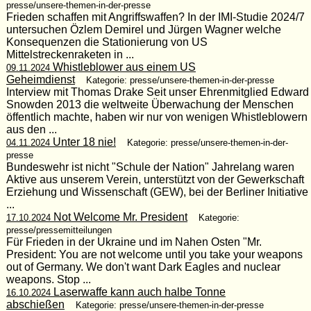
presse/unsere-themen-in-der-presse
Frieden schaffen mit Angriffswaffen? In der IMI-Studie 2024/7
untersuchen Özlem Demirel und Jürgen Wagner welche
Konsequenzen die Stationierung von US
Mittelstreckenraketen in ...
Whistleblower aus einem US
09.11.2024
Geheimdienst
Kategorie: presse/unsere-themen-in-der-presse
Interview mit Thomas Drake Seit unser Ehrenmitglied Edward
Snowden 2013 die weltweite Überwachung der Menschen
öffentlich machte, haben wir nur von wenigen Whistleblowern
aus den ...
Unter 18 nie!
04.11.2024
Kategorie: presse/unsere-themen-in-der-
presse
Bundeswehr ist nicht "Schule der Nation" Jahrelang waren
Aktive aus unserem Verein, unterstützt von der Gewerkschaft
Erziehung und Wissenschaft (GEW), bei der Berliner Initiative
...
Not Welcome Mr. President
17.10.2024
Kategorie:
presse/pressemitteilungen
Für Frieden in der Ukraine und im Nahen Osten "Mr.
President: You are not welcome until you take your weapons
out of Germany. We don't want Dark Eagles and nuclear
weapons. Stop ...
Laserwaffe kann auch halbe Tonne
16.10.2024
abschießen
Kategorie: presse/unsere-themen-in-der-presse