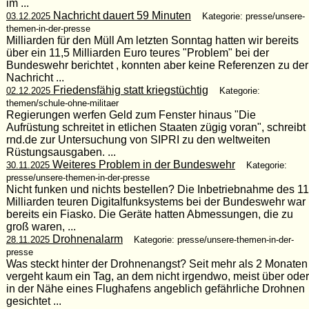
im ...
Nachricht dauert 59 Minuten
03.12.2025
Kategorie: presse/unsere-
themen-in-der-presse
Milliarden für den Müll Am letzten Sonntag hatten wir bereits
über ein 11,5 Milliarden Euro teures "Problem" bei der
Bundeswehr berichtet , konnten aber keine Referenzen zu der
Nachricht ...
Friedensfähig statt kriegstüchtig
02.12.2025
Kategorie:
themen/schule-ohne-militaer
Regierungen werfen Geld zum Fenster hinaus "Die
Aufrüstung schreitet in etlichen Staaten zügig voran", schreibt
rnd.de zur Untersuchung von SIPRI zu den weltweiten
Rüstungsausgaben. ...
Weiteres Problem in der Bundeswehr
30.11.2025
Kategorie:
presse/unsere-themen-in-der-presse
Nicht funken und nichts bestellen? Die Inbetriebnahme des 11
Milliarden teuren Digitalfunksystems bei der Bundeswehr war
bereits ein Fiasko. Die Geräte hatten Abmessungen, die zu
groß waren, ...
Drohnenalarm
28.11.2025
Kategorie: presse/unsere-themen-in-der-
presse
Was steckt hinter der Drohnenangst? Seit mehr als 2 Monaten
vergeht kaum ein Tag, an dem nicht irgendwo, meist über oder
in der Nähe eines Flughafens angeblich gefährliche Drohnen
gesichtet ...