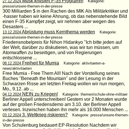
Musk kritisiert F-35 Programm
27.12.2024
Kategorie:
presse/unsere-themen-in-der-presse
300 Milliarden $ in den Rachen des MIK Als Militärkritiker und
-hasser haben wir keine Ahnung, ob das nebenstehende Bild
einen F-35 Kampfjet zeigt, wir nehmen aber wegen des
Desasters ...
Abrüstung muss Kernthema werden
13.12.2024
Kategorie:
presse/unsere-themen-in-der-presse
Friedensnobelpreis für Nihon Hidankyo "Ich bitte jeden auf
der Welt, darüber zu diskutieren, was wir tun müssen, um
Atomwaffen zu beseitigen, und von Regierungen
entschlossene ...
Freiheit für Mumia
08.12.2024
Kategorie: aktivitaeten-a-
news/aktivitaeten
Free Mumia - Free Them All! Nach der Vorstellung seines
Buches "Beneath the Mountain" und der Lesung in der
Schwarzen Risse am letzten Freitag wollen wir nun morgen,
Mo., 9.12. ab ...
NEIN zu Kriegen!
04.12.2024
Kategorie: themen/schule-ohne-militaer
Berliner Appell unterschreiben! Gestern vor 2 Monaten wurde
auf der großen Friedensdemo am 3.10. der Berliner Appell
verlesen. Inzwischen haben ihn mehr als 16.000 Menschen ...
3. Weltkrieg riskieren?
03.12.2024
Kategorie: presse/unsere-themen-
in-der-presse
Von Schulenburg bedauert EP-Resolution Nachdem wir