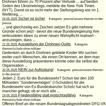
Drohnen führen zu 70 Prozent aller Verluste ... auf beiden
Seiten des Ukrainekriegs, meldete die New York Times
(NYT). Damit ist es nicht mehr der Stellungskrieg wie im 1.
Weltkrieg, ...
Sicher ist sicher
24.05.2025
Kategorie: presse/unsere-themen-in-der-
presse
... und gleichzeitig ein Zeichen setzen Es gibt mehrere
Gründe schon jetzt - bevor die neue Bundesregierung ihre
verkrusteten Ideen zu einer neuen Wehrpflicht realisert -
anzuzeigen, dass ...
Ausstellung der Drohnen-Quilts
21.05.2025
Kategorie:
themen/schule-ohne-militaer
Gedenken an durch Drohnen getötete Kinder Wir suchen
weiter nach Menschen, die einen Ort kennen, an dem man
diese Ausstellung präsentieren könnte oder die selbst die
Organisation ...
NEIN zur Aufrüstung!
20.05.2025
Kategorie: presse/unsere-themen-
in-der-presse
Jeden 2. Euro für die Bundeswehr? Schon bei den 100
Milliarden "Sondervermögen" (=Schulden) für die
Bundeswehr von Ex-Bundeskanzler Scholz hat sich so
mancher gefragt, ob er noch alle ...
Friedensfähig statt erstschlagfähig
19.05.2025
Kategorie:
themen/schule-ohne-militaer
Offener Brief an die neuen Bundestagsabgeordneten DFG-VK