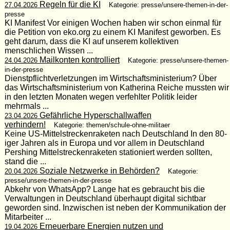
Regeln für die KI
27.04.2026
Kategorie: presse/unsere-themen-in-der-
presse
KI Manifest Vor einigen Wochen haben wir schon einmal für
die Petition von eko.org zu einem KI Manifest geworben. Es
geht darum, dass die KI auf unserem kollektiven
menschlichen Wissen ...
Mailkonten kontrolliert
24.04.2026
Kategorie: presse/unsere-themen-
in-der-presse
Dienstpflichtverletzungen im Wirtschaftsministerium? Über
das Wirtschaftsministerium von Katherina Reiche mussten wir
in den letzten Monaten wegen verfehlter Politik leider
mehrmals ...
Gefährliche Hyperschallwaffen
23.04.2026
verhindern!
Kategorie: themen/schule-ohne-militaer
Keine US-Mittelstreckenraketen nach Deutschland In den 80-
iger Jahren als in Europa und vor allem in Deutschland
Pershing Mittelstreckenraketen stationiert werden sollten,
stand die ...
Soziale Netzwerke in Behörden?
20.04.2026
Kategorie:
presse/unsere-themen-in-der-presse
Abkehr von WhatsApp? Lange hat es gebraucht bis die
Verwaltungen in Deutschland überhaupt digital sichtbar
geworden sind. Inzwischen ist neben der Kommunikation der
Mitarbeiter ...
Erneuerbare Energien nutzen und
19.04.2026