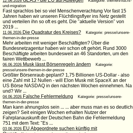
GEAS - die EU auf Abwegen
12.06.2026
Kategorie: themen/flucht-
und-migration
Fast sprachlos bei so viel Menschenverachtung Vor fast 15
Jahren haben wir unseren Flüchtlingsflyer ins Netz gestellt
und verteilen ihn so oft es geht. Die "aktuelle Version" von
2019 ...
Die Quadratur des Kreises?
11.06.2026
Kategorie: presse/unsere-
themen-in-der-presse
Mehr arbeiten mit weniger Beschäftigten? Über die
Bundesnetzagentur haben wir schon oft gehört. Rund 3000
Beschäftigte arbeiten bundesweit an 46 Standorten, um den
fairen Wettbewerb ...
Musk lässt Börsenregeln ändern
06.06.2026
Kategorie:
presse/unsere-themen-in-der-presse
Größter Börsenraub geplant? 1,75 Billionen US-Dollar - also
eine Zahl mit 12 Nullen - will Elon Musk mit SpaceX an der
US Börse NASDAQ in den nächsten Wochen einnehmen. Na
und? Wir ...
Falsche Fehlermeldung
04.06.2026
Kategorie: presse/unsere-
themen-in-der-presse
Man kann ahnungslos sein ... ... aber muss man es so deutlich
zeigen? Seit einigen Wochen erhalten Nutzer der
Fahrplanauskunft der Deutschen Bahn die Fehlermeldung
751 mit dem Text: "Es ...
EU Abgeordnete suchen künftig mit
03.06.2026