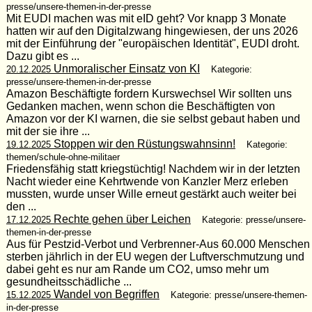
presse/unsere-themen-in-der-presse
Mit EUDI machen was mit eID geht? Vor knapp 3 Monate
hatten wir auf den Digitalzwang hingewiesen, der uns 2026
mit der Einführung der "europäischen Identität", EUDI droht.
Dazu gibt es ...
Unmoralischer Einsatz von KI
20.12.2025
Kategorie:
presse/unsere-themen-in-der-presse
Amazon Beschäftigte fordern Kurswechsel Wir sollten uns
Gedanken machen, wenn schon die Beschäftigten von
Amazon vor der KI warnen, die sie selbst gebaut haben und
mit der sie ihre ...
Stoppen wir den Rüstungswahnsinn!
19.12.2025
Kategorie:
themen/schule-ohne-militaer
Friedensfähig statt kriegstüchtig! Nachdem wir in der letzten
Nacht wieder eine Kehrtwende von Kanzler Merz erleben
mussten, wurde unser Wille erneut gestärkt auch weiter bei
den ...
Rechte gehen über Leichen
17.12.2025
Kategorie: presse/unsere-
themen-in-der-presse
Aus für Pestzid-Verbot und Verbrenner-Aus 60.000 Menschen
sterben jährlich in der EU wegen der Luftverschmutzung und
dabei geht es nur am Rande um CO2, umso mehr um
gesundheitsschädliche ...
Wandel von Begriffen
15.12.2025
Kategorie: presse/unsere-themen-
in-der-presse