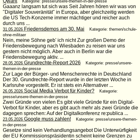
Qwant
Kategorie: presse/unsere-themen-in-der-presse
Gaaanz langsam tut sich was Seit Jahren hören wir was von
"Digitaler Souveränität" in Europa, aber gleichzeitig werden
die US Tech-Konzerne immer mächtiger und reicher auch
durch uns ...
Friedensdemos am 30. Mai
31.05.2026
Kategorie: themen/schule-
ohne-militaer
Nein, meine Söhne geb' ich nicht Zur großen Demo der
Friedensbewegung nach Wiesbaden zu reisen war uns
gestern nicht möglich. Aber auch in Berlin war die
Friedensbewegung aktiv. ...
Grundrechte-Report 2026
28.05.2026
Kategorie: presse/unsere-
themen-in-der-presse
Zur Lage der Bürger- und Menschenrechte in Deutschland
Der 30. Grundrechte-Report wurde in der letzten Woche in
Karlsruhe vorgestellt. Er ist stets ein Alternativer ...
Social Media Verbot für Kinder?
26.05.2026
Kategorie:
presse/unsere-themen-in-der-presse
Zwei Gründe von vielen Es gibt viele Gründe für ein Digital-
Verbot für Kinder, aber es gibt auch mehr als zwei Gründe die
dagegen sprechen: Auf der Digitalkonferenz re:publica ...
Google muss zahlen!
23.05.2026
Kategorie: presse/unsere-themen-
in-der-presse
Gesetze sind kein Verhandlungsangebot Die Unterwürfigkeit
der EU Kommissionspräsidentin scheint keine Grenzen zu