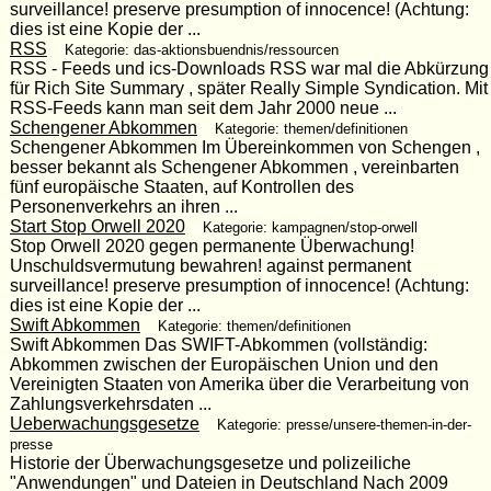
surveillance! preserve presumption of innocence! (Achtung:
dies ist eine Kopie der ...
RSS
Kategorie: das-aktionsbuendnis/ressourcen
RSS - Feeds und ics-Downloads RSS war mal die Abkürzung
für Rich Site Summary , später Really Simple Syndication. Mit
RSS-Feeds kann man seit dem Jahr 2000 neue ...
Schengener Abkommen
Kategorie: themen/definitionen
Schengener Abkommen Im Übereinkommen von Schengen ,
besser bekannt als Schengener Abkommen , vereinbarten
fünf europäische Staaten, auf Kontrollen des
Personenverkehrs an ihren ...
Start Stop Orwell 2020
Kategorie: kampagnen/stop-orwell
Stop Orwell 2020 gegen permanente Überwachung!
Unschuldsvermutung bewahren! against permanent
surveillance! preserve presumption of innocence! (Achtung:
dies ist eine Kopie der ...
Swift Abkommen
Kategorie: themen/definitionen
Swift Abkommen Das SWIFT-Abkommen (vollständig:
Abkommen zwischen der Europäischen Union und den
Vereinigten Staaten von Amerika über die Verarbeitung von
Zahlungsverkehrsdaten ...
Ueberwachungsgesetze
Kategorie: presse/unsere-themen-in-der-
presse
Historie der Überwachungsgesetze und polizeiliche
"Anwendungen" und Dateien in Deutschland Nach 2009