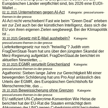
Europäischen Länder verpflichtet sind, bis 2026 eine EUDI-
Wallet ...
Unternehmen gegen AI-Act
02.11.2025
Kategorie: presse/unsere-
themen-in-der-presse
AI-Act nicht verschieben! Fast wie beim "Green Deal" erleben
wir zur Zeit auch bei der künstlichen Intelligenz, dass sich die
EU von ihren eigenen Zielen wegbewegt. Bei der Klimapolitik
ist ...
Gesetz mit E-Mail aushebeln?
30.10.2025
Kategorie:
presse/unsere-themen-in-der-presse
Lieferkettengesetz nur noch "freiwillig"? Judith vom
FragDenStaat-Team hat uns über den jüngsten Skandal der
Merz-Regierung aufgeklärt. FragDenStaat.de berichtet im
aktuellen Newsletter, ...
EGMR verurteilt Griechenland
29.10.2025
Kategorie:
presse/unsere-themen-in-der-presse
Agathonisi: Sieben lange Jahre zur Gerechtigkeit Mit einer
bewegenden Schilderung hat uns Pro Asyl anlässlich des
Urteils der EGMR, des Europäischen Gerichtshofs für
Menschenrechte, das ...
Beweissicherung ohne Grenzen
28.10.2025
Kategorie:
presse/unsere-themen-in-der-presse
EU ratifiziert UN-Cybercrime-Konvention Wie Heise.de
berichtet hat der EU-Rat die Staaten ermächtigt dem
Abkommen der UNO gegen Cyberkriminalität beizutreten.