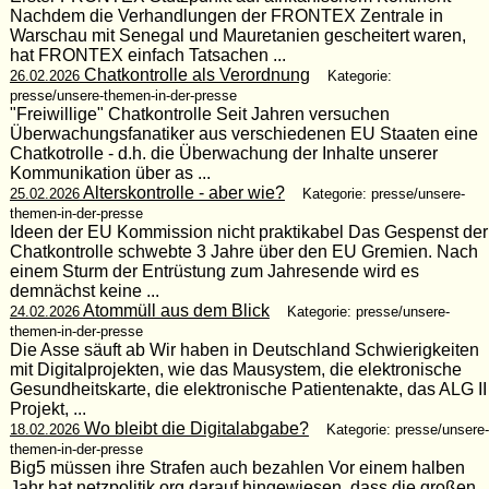
Nachdem die Verhandlungen der FRONTEX Zentrale in
Warschau mit Senegal und Mauretanien gescheitert waren,
hat FRONTEX einfach Tatsachen ...
Chatkontrolle als Verordnung
26.02.2026
Kategorie:
presse/unsere-themen-in-der-presse
"Freiwillige" Chatkontrolle Seit Jahren versuchen
Überwachungsfanatiker aus verschiedenen EU Staaten eine
Chatkotrolle - d.h. die Überwachung der Inhalte unserer
Kommunikation über as ...
Alterskontrolle - aber wie?
25.02.2026
Kategorie: presse/unsere-
themen-in-der-presse
Ideen der EU Kommission nicht praktikabel Das Gespenst der
Chatkontrolle schwebte 3 Jahre über den EU Gremien. Nach
einem Sturm der Entrüstung zum Jahresende wird es
demnächst keine ...
Atommüll aus dem Blick
24.02.2026
Kategorie: presse/unsere-
themen-in-der-presse
Die Asse säuft ab Wir haben in Deutschland Schwierigkeiten
mit Digitalprojekten, wie das Mausystem, die elektronische
Gesundheitskarte, die elektronische Patientenakte, das ALG II
Projekt, ...
Wo bleibt die Digitalabgabe?
18.02.2026
Kategorie: presse/unsere-
themen-in-der-presse
Big5 müssen ihre Strafen auch bezahlen Vor einem halben
Jahr hat netzpolitik.org darauf hingewiesen, dass die großen