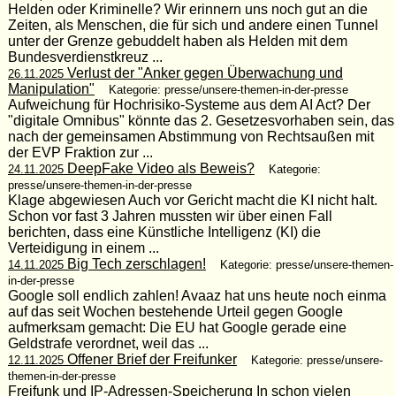
Helden oder Kriminelle? Wir erinnern uns noch gut an die
Zeiten, als Menschen, die für sich und andere einen Tunnel
unter der Grenze gebuddelt haben als Helden mit dem
Bundesverdienstkreuz ...
Verlust der "Anker gegen Überwachung und
26.11.2025
Manipulation"
Kategorie: presse/unsere-themen-in-der-presse
Aufweichung für Hochrisiko-Systeme aus dem AI Act? Der
"digitale Omnibus" könnte das 2. Gesetzesvorhaben sein, das
nach der gemeinsamen Abstimmung von Rechtsaußen mit
der EVP Fraktion zur ...
DeepFake Video als Beweis?
24.11.2025
Kategorie:
presse/unsere-themen-in-der-presse
Klage abgewiesen Auch vor Gericht macht die KI nicht halt.
Schon vor fast 3 Jahren mussten wir über einen Fall
berichten, dass eine Künstliche Intelligenz (KI) die
Verteidigung in einem ...
Big Tech zerschlagen!
14.11.2025
Kategorie: presse/unsere-themen-
in-der-presse
Google soll endlich zahlen! Avaaz hat uns heute noch einma
auf das seit Wochen bestehende Urteil gegen Google
aufmerksam gemacht: Die EU hat Google gerade eine
Geldstrafe verordnet, weil das ...
Offener Brief der Freifunker
12.11.2025
Kategorie: presse/unsere-
themen-in-der-presse
Freifunk und IP-Adressen-Speicherung In schon vielen