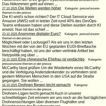
Das Abkommen geht auf einen ...
Die Wellen werden höher
27.10.2025
Kategorie: presse/unsere-
themen-in-der-presse
Die KI wird's schon richten? Der IT Cloud Servvice von
Amazon (AWS) soll in letzter Zeit rund 40% des DevOps-
Teams entlassen haben und diese Stellen wurden durch KI
ersetzt. Nun ist das schief ...
Anonymer digitaler Euro?
23.10.2025
Kategorie: presse/unsere-
themen-in-der-presse
Möglichkeit oder Lockvogel? Als wir uns in den letzten
Wochen mit der von der EU geplanten EUDI-Brieftasche
beschäftigt haben, ist uns der unten verlinkte Artikel bei
Netzpolitik.org über ...
Eine chinesische Ehefrau ist verdächtig
19.10.2025
Kategorie:
presse/unsere-themen-in-der-presse
McCarthy lässt grüßen Um die Wiederkehr eines McCarthy
und die Verfolgung Andersdenkender zu verhindern sind
gestern Millionen Menschen in den USA auf die Straße
gegangen. Sie wollen ...
Drohnen fliegen leicht gemacht
16.10.2025
Kategorie:
presse/unsere-themen-in-der-presse
Drohnen-Lügen leicht gemacht Auch in unserer
schnelllebigen Zeit erinnern wir uns noch an die fast täglichen
Drohnensichtungen über diversen Flughäfen und