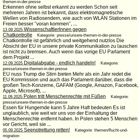
themen-in-der-presse
Erkennen ohne selbst erkannt zu werden Schon seit
mehreren Jahren ist bekannt, dass elektromagnetische
Wellen von Radiosendern, wie auch von WLAN Stationen im
Freien besser "voran kommen", ...
WissenschaftlerInnen gegen
13.09.2025
Chatkontrolle
Kategorie: presse/unsere-themen-in-der-presse
Chatkontrolle ist gefährlich und weitgehend nutzlos Die
Absicht der EU in unsere private Kommunikation zu lauschen
ist nicht zu bremsen. Auch wenn das vorige EU Parlament
dem Projekt ...
Digitalabgabe - endlich handeln!
12.09.2025
Kategorie:
presse/unsere-themen-in-der-presse
EU nuss Trump die Stirn bieten Mehr als ein Jahr redet die
EU Kommission und auch das Parlament darüber, dass die
großen Tech-Konzerne, GAFAM (Google, Amazon, Facebook,
Apple, Microsoft), ...
Polen tritt Menschenrechte mit Füßen
11.09.2025
Kategorie:
presse/unsere-themen-in-der-presse
Essen für Hungernde kann 5 Jahre Haft bedeuten Es ist
unglaublich, wie weit wir uns von der Einhaltung der
Menschenrechte entfernt haben. In Polen stehen 5 Menschen
vor Gericht, weil sie ...
Seenotrettung retten!
05.09.2025
Kategorie: themen/flucht-und-
migration