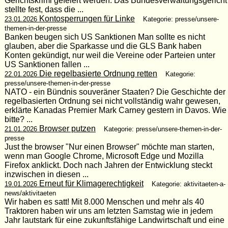
Gerichtskrimi gefeiert werden. Das Bundesverwaltungsgericht
stellte fest, dass die ...
Kontosperrungen für Linke
23.01.2026
Kategorie: presse/unsere-
themen-in-der-presse
Banken beugen sich US Sanktionen Man sollte es nicht
glauben, aber die Sparkasse und die GLS Bank haben
Konten gekündigt, nur weil die Vereine oder Parteien unter
US Sanktionen fallen ...
Die regelbasierte Ordnung retten
22.01.2026
Kategorie:
presse/unsere-themen-in-der-presse
NATO - ein Bündnis souveräner Staaten? Die Geschichte der
regelbasierten Ordnung sei nicht vollständig wahr gewesen,
erklärte Kanadas Premier Mark Carney gestern in Davos. Wie
bitte? ...
Browser putzen
21.01.2026
Kategorie: presse/unsere-themen-in-der-
presse
Just the browser "Nur einen Browser" möchte man starten,
wenn man Google Chrome, Microsoft Edge und Mozilla
Firefox anklickt. Doch nach Jahren der Entwicklung steckt
inzwischen in diesen ...
Erneut für Klimagerechtigkeit
19.01.2026
Kategorie: aktivitaeten-a-
news/aktivitaeten
Wir haben es satt! Mit 8.000 Menschen und mehr als 40
Traktoren haben wir uns am letzten Samstag wie in jedem
Jahr lautstark für eine zukunftsfähige Landwirtschaft und eine