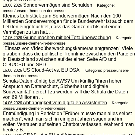
Sondervermögen sind Schulden
18.06.2026
Kategorie:
presse/unsere-themen-in-der-presse
Kleines Lehrstück zum Sondervermögen Nach den 100
Milliarden Sondervermögen für die Bundeswehr ist auch dem
Letzten eingeleuchtet, dass das Ganze nichts mit einem
Vermögen zu tun hat, ...
Grüne machen mit bei Totalüberwachung
17.06.2026
Kategorie:
presse/unsere-themen-in-der-presse
"Einsatz von Videoüberwachungskameras entgrenzen" Viele
glauben, dass die politische Trennlinie zwischen den Parteien
in Deutschland zwischen auf der einen Seite AfD und
CDU/CSU und SPD, ...
US Cloud-Act vs. EU DSA
16.06.2026
Kategorie: presse/unsere-
themen-in-der-presse
Schufa-Daten künftig bei AWS? Um künftig "ihren hohen
Anspruch an Datenschutz, Sicherheit und digitale
Souveränität" gerecht zu werden, will die Schufa die Daten
von 69 Millionen ...
Abhängigkeit vom digitalen Assistenten
14.06.2026
Kategorie:
presse/unsere-themen-in-der-presse
Entmündigung in Perfektion "Früher musste man alles selbst
machen", wird man sich in einigen Jahren sagen und im
vollen Vertrauen auf seinen Chatbot verlassen. Während man
heute z.B. ...