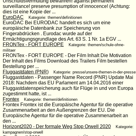
Unschuldsvermutung bewahren! against permanent
surveillance! preserve presumption of innocence! (Achtung:
dies ist eine Kopie der ...
EuroDAC
Kategorie: themen/definitionen
EuroDAC Bei EURODAC handelt es sich um eine
europäische Datenbank zur Speicherung von
Fingerabdrücken . Eurodac wurde auf der
Ermächtigungsgrundlage des Art. 63 S. 1 Nr. 1a EGV ...
FRONTex - FORT EUROPE
Kategorie: themen/schule-ohne-
militaer
FRONTex - FORT EUROPE - Der Film Inhalt Die Motivation
Der Inhalt des Films Download des Trailers Film bestellen
Bestellung per ...
Fluggastdaten (PNR)
Kategorie: presse/unsere-themen-in-der-presse
Fluggastdaten - Passenger Name Record (PNR) Update Mai
2018: Nachdem das EU Parlament am 14.04.2016 einer
Fluggastdatenspeicherung auch für Flüge in und von Europa
zugestimmt hatte, ist ...
Frontex
Kategorie: themen/definitionen
Frontex Frontex ist die Europäische Agentur für die operative
Zusammenarbeit an den Außengrenzen der EU. Die
Europäische Agentur für die operative Zusammenarbeit an
den ...
Horizont2020 - Der formale Weg Stop Orwell 2020
Kategorie:
kampagnen/stop-orwell