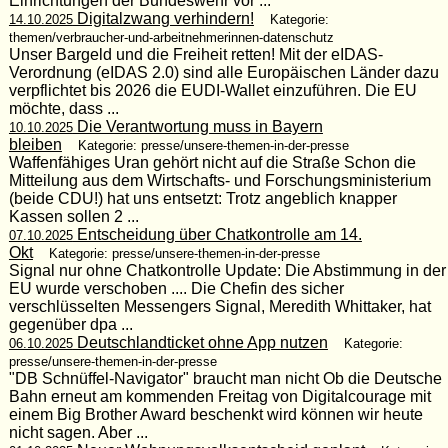
Einrichtungen der Bundeswehr vor ...
Digitalzwang verhindern!
14.10.2025
Kategorie:
themen/verbraucher-und-arbeitnehmerinnen-datenschutz
Unser Bargeld und die Freiheit retten! Mit der eIDAS-
Verordnung (eIDAS 2.0) sind alle Europäischen Länder dazu
verpflichtet bis 2026 die EUDI-Wallet einzuführen. Die EU
möchte, dass ...
Die Verantwortung muss in Bayern
10.10.2025
bleiben
Kategorie: presse/unsere-themen-in-der-presse
Waffenfähiges Uran gehört nicht auf die Straße Schon die
Mitteilung aus dem Wirtschafts- und Forschungsministerium
(beide CDU!) hat uns entsetzt: Trotz angeblich knapper
Kassen sollen 2 ...
Entscheidung über Chatkontrolle am 14.
07.10.2025
Okt
Kategorie: presse/unsere-themen-in-der-presse
Signal nur ohne Chatkontrolle Update: Die Abstimmung in der
EU wurde verschoben .... Die Chefin des sicher
verschlüsselten Messengers Signal, Meredith Whittaker, hat
gegenüber dpa ...
Deutschlandticket ohne App nutzen
06.10.2025
Kategorie:
presse/unsere-themen-in-der-presse
"DB Schnüffel-Navigator" braucht man nicht Ob die Deutsche
Bahn erneut am kommenden Freitag von Digitalcourage mit
einem Big Brother Award beschenkt wird können wir heute
nicht sagen. Aber ...