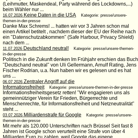
(Leihmutter, Maskendeal, Party während des Lockdowns,...)
beim Wähler nur ...
Keine Daten in die USA
16.07.2026
Kategorie: presse/unsere-
themen-in-der-presse
Danke Max Schrems! ... hatten wir vor 3 Jahren schon mal
einen Artikel betitelt , nachdem dieser der EU der Reihe nach
ein "Datenschutzabkommen" (Safe Harbour, Privacy Shield)
nach dem ...
Deutschland neutral!
11.07.2026
Kategorie: presse/unsere-themen-
in-der-presse
Politisch in die Zukunft denken Im Frühjahr erschien das Buch
"Deutschand neutral" von Uli Gellermann, Arnulf Rating, Jens
Fischer Rodrian, u.a. Nun haben wir es gelesen und es hat
uns ...
Zentraler Angriff auf die
06.07.2026
Informationsfreiheit
Kategorie: presse/unsere-themen-in-der-presse
Informationsfreiheitsgesetz retten! "Wir engagieren uns als
gemeinnütziger Verein für Frieden, Bürgerrechte und
Menschenrechte, für Informationsfreiheit und Netzneutralität"
steht ...
Milliardenstrafe für Google
03.07.2026
Kategorie: presse/unsere-
themen-in-der-presse
Mit mehr als 120.000 Unterschriften nach Brüssel Seit fast 8
Jahren ist Google schon verurteilt eine Strafe von über 4
Milliarden Euro zu zahlen, weil Google das eigene