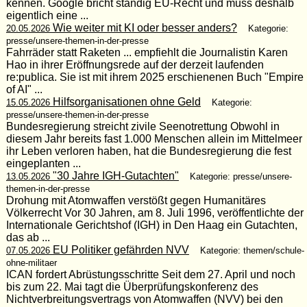
kennen. Google bricht ständig EU-Recht und muss deshalb
eigentlich eine ...
Wie weiter mit KI oder besser anders?
20.05.2026
Kategorie:
presse/unsere-themen-in-der-presse
Fahrräder statt Raketen ... empfiehlt die Journalistin Karen
Hao in ihrer Eröffnungsrede auf der derzeit laufenden
re:publica. Sie ist mit ihrem 2025 erschienenen Buch "Empire
of AI" ...
Hilfsorganisationen ohne Geld
15.05.2026
Kategorie:
presse/unsere-themen-in-der-presse
Bundesregierung streicht zivile Seenotrettung Obwohl in
diesem Jahr bereits fast 1.000 Menschen allein im Mittelmeer
ihr Leben verloren haben, hat die Bundesregierung die fest
eingeplanten ...
"30 Jahre IGH-Gutachten"
13.05.2026
Kategorie: presse/unsere-
themen-in-der-presse
Drohung mit Atomwaffen verstößt gegen Humanitäres
Völkerrecht Vor 30 Jahren, am 8. Juli 1996, veröffentlichte der
Internationale Gerichtshof (IGH) in Den Haag ein Gutachten,
das ab ...
EU Politiker gefährden NVV
07.05.2026
Kategorie: themen/schule-
ohne-militaer
ICAN fordert Abrüstungsschritte Seit dem 27. April und noch
bis zum 22. Mai tagt die Überprüfungskonferenz des
Nichtverbreitungsvertrags von Atomwaffen (NVV) bei den