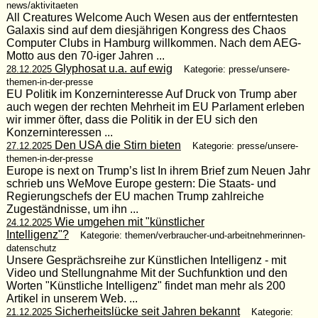
news/aktivitaeten
All Creatures Welcome Auch Wesen aus der entferntesten
Galaxis sind auf dem diesjährigen Kongress des Chaos
Computer Clubs in Hamburg willkommen. Nach dem AEG-
Motto aus den 70-iger Jahren ...
Glyphosat u.a. auf ewig
28.12.2025
Kategorie: presse/unsere-
themen-in-der-presse
EU Politik im Konzerninteresse Auf Druck von Trump aber
auch wegen der rechten Mehrheit im EU Parlament erleben
wir immer öfter, dass die Politik in der EU sich den
Konzerninteressen ...
Den USA die Stirn bieten
27.12.2025
Kategorie: presse/unsere-
themen-in-der-presse
Europe is next on Trump’s list In ihrem Brief zum Neuen Jahr
schrieb uns WeMove Europe gestern: Die Staats- und
Regierungschefs der EU machen Trump zahlreiche
Zugeständnisse, um ihn ...
Wie umgehen mit "künstlicher
24.12.2025
Intelligenz"?
Kategorie: themen/verbraucher-und-arbeitnehmerinnen-
datenschutz
Unsere Gesprächsreihe zur Künstlichen Intelligenz - mit
Video und Stellungnahme Mit der Suchfunktion und den
Worten "Künstliche Intelligenz" findet man mehr als 200
Artikel in unserem Web. ...
Sicherheitslücke seit Jahren bekannt
21.12.2025
Kategorie: