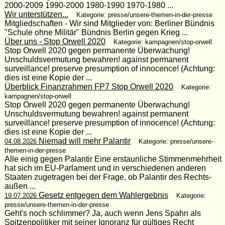
2000-2009 1990-2000 1980-1990 1970-1980 ...
Wir unterstützen...
Kategorie: presse/unsere-themen-in-der-presse
Mitgliedschaften - Wir sind Mitglieder von: Berliner Bündnis
"Schule ohne Militär" Bündnis Berlin gegen Krieg ...
Über uns - Stop Orwell 2020
Kategorie: kampagnen/stop-orwell
Stop Orwell 2020 gegen permanente Überwachung!
Unschuldsvermutung bewahren! against permanent
surveillance! preserve presumption of innocence! (Achtung:
dies ist eine Kopie der ...
Überblick Finanzrahmen FP7 Stop Orwell 2020
Kategorie:
kampagnen/stop-orwell
Stop Orwell 2020 gegen permanente Überwachung!
Unschuldsvermutung bewahren! against permanent
surveillance! preserve presumption of innocence! (Achtung:
dies ist eine Kopie der ...
Niemad will mehr Palantir
04.08.2026
Kategorie: presse/unsere-
themen-in-der-presse
Alle einig gegen Palantir Eine erstaunliche Stimmenmehrheit
hat sich im EU-Parlament und in verschiedenen anderen
Staaten zugetragen bei der Frage, ob Palantir des Rechts-
außen ...
Gesetz entgegen dem Wahlergebnis
19.07.2026
Kategorie:
presse/unsere-themen-in-der-presse
Geht's noch schlimmer? Ja, auch wenn Jens Spahn als
Spitzenpolitiker mit seiner Ignoranz für gültiges Recht