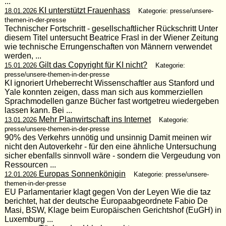
...
KI unterstützt Frauenhass
18.01.2026
Kategorie: presse/unsere-
themen-in-der-presse
Technischer Fortschritt - gesellschaftlicher Rückschritt Unter
diesem Titel untersucht Beatrice Frasl in der Wiener Zeitung
wie technische Errungenschaften von Männern verwendet
werden, ...
Gilt das Copyright für KI nicht?
15.01.2026
Kategorie:
presse/unsere-themen-in-der-presse
KI ignoriert Urheberrecht Wissenschaftler aus Stanford und
Yale konnten zeigen, dass man sich aus kommerziellen
Sprachmodellen ganze Bücher fast wortgetreu wiedergeben
lassen kann. Bei ...
Mehr Planwirtschaft ins Internet
13.01.2026
Kategorie:
presse/unsere-themen-in-der-presse
90% des Verkehrs unnötig und unsinnig Damit meinen wir
nicht den Autoverkehr - für den eine ähnliche Untersuchung
sicher ebenfalls sinnvoll wäre - sondern die Vergeudung von
Ressourcen ...
Europas Sonnenkönigin
12.01.2026
Kategorie: presse/unsere-
themen-in-der-presse
EU Parlamentarier klagt gegen Von der Leyen Wie die taz
berichtet, hat der deutsche Europaabgeordnete Fabio De
Masi, BSW, Klage beim Europäischen Gerichtshof (EuGH) in
Luxemburg ...