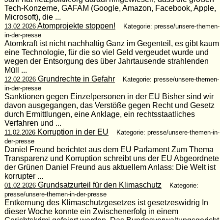
Tech-Konzerne, GAFAM (Google, Amazon, Facebook, Apple,
Microsoft), die ...
Atomprojekte stoppen!
13.02.2026
Kategorie: presse/unsere-themen-
in-der-presse
Atomkraft ist nicht nachhaltig Ganz im Gegenteil, es gibt kaum
eine Technologie, für die so viel Geld vergeudet wurde und
wegen der Entsorgung des über Jahrtausende strahlenden
Müll ...
Grundrechte in Gefahr
12.02.2026
Kategorie: presse/unsere-themen-
in-der-presse
Sanktionen gegen Einzelpersonen in der EU Bisher sind wir
davon ausgegangen, das Verstöße gegen Recht und Gesetz
durch Ermittlungen, eine Anklage, ein rechtsstaatliches
Verfahren und ...
Korruption in der EU
11.02.2026
Kategorie: presse/unsere-themen-in-
der-presse
Daniel Freund berichtet aus dem EU Parlament Zum Thema
Transparenz und Korruption schreibt uns der EU Abgeordnete
der Grünen Daniel Freund aus aktuellem Anlass: Die Welt ist
korrupter ...
Grundsatzurteil für den Klimaschutz
01.02.2026
Kategorie:
presse/unsere-themen-in-der-presse
Entkernung des Klimaschutzgesetzes ist gesetzeswidrig In
dieser Woche konnte ein Zwischenerfolg in einem