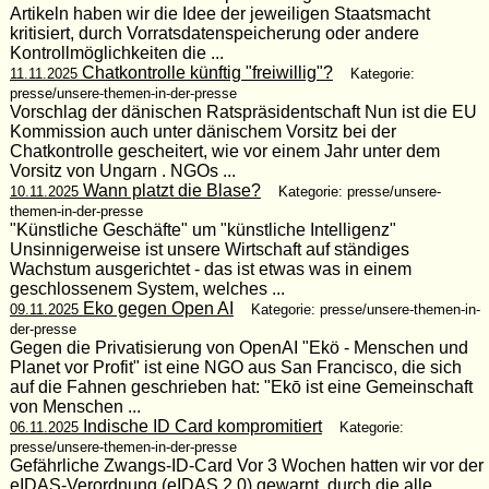
Artikeln haben wir die Idee der jeweiligen Staatsmacht
kritisiert, durch Vorratsdatenspeicherung oder andere
Kontrollmöglichkeiten die ...
Chatkontrolle künftig "freiwillig"?
11.11.2025
Kategorie:
presse/unsere-themen-in-der-presse
Vorschlag der dänischen Ratspräsidentschaft Nun ist die EU
Kommission auch unter dänischem Vorsitz bei der
Chatkontrolle gescheitert, wie vor einem Jahr unter dem
Vorsitz von Ungarn . NGOs ...
Wann platzt die Blase?
10.11.2025
Kategorie: presse/unsere-
themen-in-der-presse
"Künstliche Geschäfte" um "künstliche Intelligenz"
Unsinnigerweise ist unsere Wirtschaft auf ständiges
Wachstum ausgerichtet - das ist etwas was in einem
geschlossenem System, welches ...
Eko gegen Open AI
09.11.2025
Kategorie: presse/unsere-themen-in-
der-presse
Gegen die Privatisierung von OpenAI "Ekö - Menschen und
Planet vor Profit" ist eine NGO aus San Francisco, die sich
auf die Fahnen geschrieben hat: "Ekō ist eine Gemeinschaft
von Menschen ...
Indische ID Card kompromitiert
06.11.2025
Kategorie:
presse/unsere-themen-in-der-presse
Gefährliche Zwangs-ID-Card Vor 3 Wochen hatten wir vor der
eIDAS-Verordnung (eIDAS 2.0) gewarnt, durch die alle