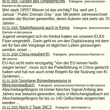
Tücken des Urheberrechts
06.01.2026
Kategorie: presse/unsere-
themen-in-der-presse
Wer starb 1955? Warum ist das wichtig? Na, weil am 1.
Januar " Public Domain Day " war. Mit jedem Jahreswechsel
werden die Bücher gemeinfrei, deren Autoren seit mehr als 70
Jahren ...
Totalerfassung auch in Kenia
03.01.2026
Kategorie: presse/unsere-
themen-in-der-presse
Jugend verweigert sich Im Herbst hatten wir unseren EUDI-
Flyer vorgestellt . Darin geht es um den Digitalzwang mit dem
wir für fast alle Vorgänge im täglichen Leben gezwungen
werden, unser ...
China reguliert KI
02.01.2026
Kategorie: presse/unsere-themen-in-
der-presse
EU-Act nicht mehr einzigartig "Von der EU lernen heißt
siegen lernen", muss sich die Parteiführung in China gedacht
haben und hat nun auch erste Regeln für die Nutzung von KI
Systemen ...
Spontane Bürgerbewegung in
01.01.2026
Mönchengladbach
Kategorie: presse/unsere-themen-in-der-presse
Abschiebegefängnis ist immer falsches Signal Anfang des
Jahres war bekannt geworden, dass in Mönchengladbach ein
Abschiebegefängnis für bis zu 140 Geflüchtete eingerichtet
werden ...
Noch 2 Tage 39C3
29.12.2025
Kategorie: aktivitaeten-a-