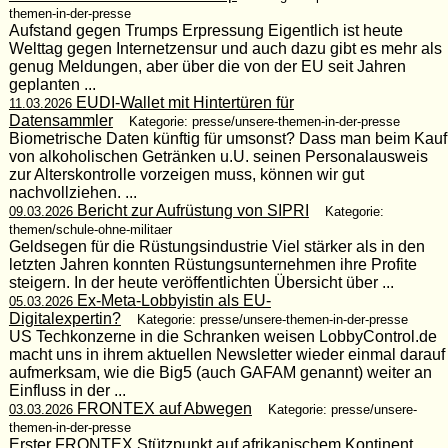
themen-in-der-presse
Aufstand gegen Trumps Erpressung Eigentlich ist heute
Welttag gegen Internetzensur und auch dazu gibt es mehr als
genug Meldungen, aber über die von der EU seit Jahren
geplanten ...
EUDI-Wallet mit Hintertüren für
11.03.2026
Datensammler
Kategorie: presse/unsere-themen-in-der-presse
Biometrische Daten künftig für umsonst? Dass man beim Kauf
von alkoholischen Getränken u.U. seinen Personalausweis
zur Alterskontrolle vorzeigen muss, können wir gut
nachvollziehen. ...
Bericht zur Aufrüstung von SIPRI
09.03.2026
Kategorie:
themen/schule-ohne-militaer
Geldsegen für die Rüstungsindustrie Viel stärker als in den
letzten Jahren konnten Rüstungsunternehmen ihre Profite
steigern. In der heute veröffentlichten Übersicht über ...
Ex-Meta-Lobbyistin als EU-
05.03.2026
Digitalexpertin?
Kategorie: presse/unsere-themen-in-der-presse
US Techkonzerne in die Schranken weisen LobbyControl.de
macht uns in ihrem aktuellen Newsletter wieder einmal darauf
aufmerksam, wie die Big5 (auch GAFAM genannt) weiter an
Einfluss in der ...
FRONTEX auf Abwegen
03.03.2026
Kategorie: presse/unsere-
themen-in-der-presse
Erster FRONTEX Stützpunkt auf afrikanischem Kontinent