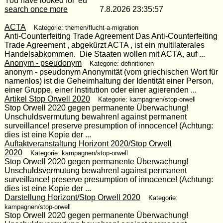
You have looked for 'eu'
search once more
7.8.2026 23:35:57
ACTA
Kategorie: themen/flucht-a-migration
Anti-Counterfeiting Trade Agreement Das Anti-Counterfeiting
Trade Agreement , abgekürzt ACTA , ist ein multilaterales
Handelsabkommen. Die Staaten wollen mit ACTA, auf ...
Anonym - pseudonym
Kategorie: definitionen
anonym - pseudonym Anonymität (vom griechischen Wort für
namenlos) ist die Geheimhaltung der Identität einer Person,
einer Gruppe, einer Institution oder einer agierenden ...
Artikel Stop Orwell 2020
Kategorie: kampagnen/stop-orwell
Stop Orwell 2020 gegen permanente Überwachung!
Unschuldsvermutung bewahren! against permanent
surveillance! preserve presumption of innocence! (Achtung:
dies ist eine Kopie der ...
Auftaktveranstaltung Horizont 2020/Stop Orwell
2020
Kategorie: kampagnen/stop-orwell
Stop Orwell 2020 gegen permanente Überwachung!
Unschuldsvermutung bewahren! against permanent
surveillance! preserve presumption of innocence! (Achtung:
dies ist eine Kopie der ...
Darstellung Horizont/Stop Orwell 2020
Kategorie:
kampagnen/stop-orwell
Stop Orwell 2020 gegen permanente Überwachung!