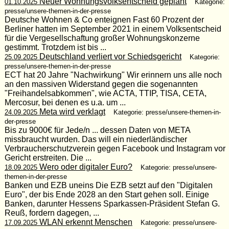
Neuer Wohnungsvolksentscheid geplant
01.10.2025
Kategorie:
presse/unsere-themen-in-der-presse
Deutsche Wohnen & Co enteignen Fast 60 Prozent der
Berliner hatten im September 2021 in einem Volksentscheid
für die Vergesellschaftung großer Wohnungskonzerne
gestimmt. Trotzdem ist bis ...
Deutschland verliert vor Schiedsgericht
25.09.2025
Kategorie:
presse/unsere-themen-in-der-presse
ECT hat 20 Jahre "Nachwirkung" Wir erinnern uns alle noch
an den massiven Widerstand gegen die sogenannten
"Freihandelsabkommen", wie ACTA, TTIP, TISA, CETA,
Mercosur, bei denen es u.a. um ...
Meta wird verklagt
24.09.2025
Kategorie: presse/unsere-themen-in-
der-presse
Bis zu 9000€ für Jede/n ... dessen Daten von META
missbraucht wurden. Das will ein niederländischer
Verbraucherschutzverein gegen Facebook und Instagram vor
Gericht erstreiten. Die ...
Wero oder digitaler Euro?
18.09.2025
Kategorie: presse/unsere-
themen-in-der-presse
Banken und EZB uneins Die EZB setzt auf den "Digitalen
Euro", der bis Ende 2028 an den Start gehen soll. Einige
Banken, darunter Hessens Sparkassen-Präsident Stefan G.
Reuß, fordern dagegen, ...
WLAN erkennt Menschen
17.09.2025
Kategorie: presse/unsere-