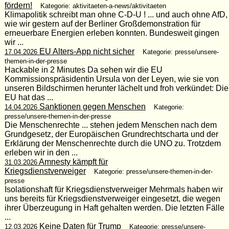
fördern!
Kategorie: aktivitaeten-a-news/aktivitaeten
Klimapolitik schreibt man ohne C-D-U ! ... und auch ohne AfD,
wie wir gestern auf der Berliner Großdemonstration für
erneuerbare Energien erleben konnten. Bundesweit gingen
wir ...
EU Alters-App nicht sicher
17.04.2026
Kategorie: presse/unsere-
themen-in-der-presse
Hackable in 2 Minutes Da sehen wir die EU
Kommissionspräsidentin Ursula von der Leyen, wie sie von
unseren Bildschirmen herunter lächelt und froh verkündet: Die
EU hat das ...
Sanktionen gegen Menschen
14.04.2026
Kategorie:
presse/unsere-themen-in-der-presse
Die Menschenrechte ... stehen jedem Menschen nach dem
Grundgesetz, der Europäischen Grundrechtscharta und der
Erklärung der Menschenrechte durch die UNO zu. Trotzdem
erleben wir in den ...
Amnesty kämpft für
31.03.2026
Kriegsdienstverweiger
Kategorie: presse/unsere-themen-in-der-
presse
Isolationshaft für Kriegsdienstverweiger Mehrmals haben wir
uns bereits für Kriegsdienstverweiger eingesetzt, die wegen
ihrer Überzeugung in Haft gehalten werden. Die letzten Fälle
...
Keine Daten für Trump
12.03.2026
Kategorie: presse/unsere-