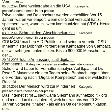
Vereinten ...
Datenweitergabe an die USA
05.05.2026
Kategorie:
presse/unsere-themen-in-der-presse
Privatsphäre und Datenschutz werden geschliffen Vor 15
Jahren waren wir empört, wenn der Staat versucht hat zu
speichern, wer, wann mit wem kommuniziert hat (VDS). Heute
geht es um ...
Schreibt dem Abschiebekanzler
03.05.2026
Kategorie:
presse/unsere-themen-in-der-presse
CDU/CSU machen AfD Politik ... und seinem Vorreiter CSU
Innenminister Dobrindt - fordert eine Kampagne von Campact,
die wir sehr gern unterstützen. Bis zu 800.000 Menschen will
der ...
Totale Anpassung statt digitaler
29.04.2026
Kompetenz
Kategorie: presse/unsere-themen-in-der-presse
Schule wird Labor für Verhaltensanalyse Auf tkp.at hat Dr.
Peter F. Mayer vor einigen Tagen seine Beobachtungen über
die Forderung nach "Digitaler Kompetenz" und der wirklichen
Realität ...
Der Mensch wird zur Minderheit
28.04.2026
Kategorie:
presse/unsere-themen-in-der-presse
Das Internet stirbt ... sagt Carla Siepmann auf netzpolitik.org
und meint damit das Internet, welches wir uns vor 20-30
Jahren vorgestellt haben - als einen Ort der Kommunikation,
des ...