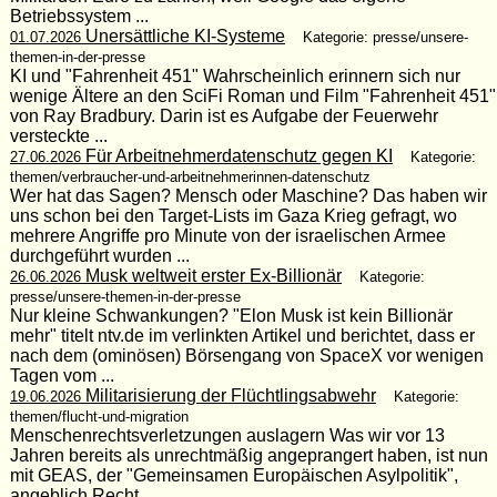
Betriebssystem ...
Unersättliche KI-Systeme
01.07.2026
Kategorie: presse/unsere-
themen-in-der-presse
KI und "Fahrenheit 451" Wahrscheinlich erinnern sich nur
wenige Ältere an den SciFi Roman und Film "Fahrenheit 451"
von Ray Bradbury. Darin ist es Aufgabe der Feuerwehr
versteckte ...
Für Arbeitnehmerdatenschutz gegen KI
27.06.2026
Kategorie:
themen/verbraucher-und-arbeitnehmerinnen-datenschutz
Wer hat das Sagen? Mensch oder Maschine? Das haben wir
uns schon bei den Target-Lists im Gaza Krieg gefragt, wo
mehrere Angriffe pro Minute von der israelischen Armee
durchgeführt wurden ...
Musk weltweit erster Ex-Billionär
26.06.2026
Kategorie:
presse/unsere-themen-in-der-presse
Nur kleine Schwankungen? "Elon Musk ist kein Billionär
mehr" titelt ntv.de im verlinkten Artikel und berichtet, dass er
nach dem (ominösen) Börsengang von SpaceX vor wenigen
Tagen vom ...
Militarisierung der Flüchtlingsabwehr
19.06.2026
Kategorie:
themen/flucht-und-migration
Menschenrechtsverletzungen auslagern Was wir vor 13
Jahren bereits als unrechtmäßig angeprangert haben, ist nun
mit GEAS, der "Gemeinsamen Europäischen Asylpolitik",
angeblich Recht ...