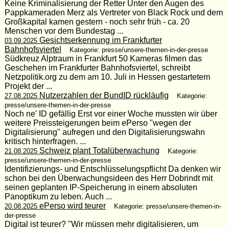
Keine Kriminalisierung der Retter Unter den Augen des
Pappkameraden Merz als Vertreter von Black Rock und dem
Großkapital kamen gestern - noch sehr früh - ca. 20
Menschen vor dem Bundestag ...
Gesichtserkennung im Frankfurter
03.09.2025
Bahnhofsviertel
Kategorie: presse/unsere-themen-in-der-presse
Südkreuz Alptraum in Frankfurt 50 Kameras filmen das
Geschehen im Frankfurter Bahnhofsviertel, schreibt
Netzpolitik.org zu dem am 10. Juli in Hessen gestartetem
Projekt der ...
Nutzerzahlen der BundID rückläufig
27.08.2025
Kategorie:
presse/unsere-themen-in-der-presse
Noch ne' ID gefällig Erst vor einer Woche mussten wir über
weitere Preissteigerungen beim ePerso "wegen der
Digitalisierung" aufregen und den Digitalisierungswahn
kritisch hinterfragen. ...
Schweiz plant Totalüberwachung
21.08.2025
Kategorie:
presse/unsere-themen-in-der-presse
Identifizierungs- und Entschlüsselungspflicht Da denken wir
schon bei den Überwachungsideen des Herr Dobrindt mit
seinen geplanten IP-Speicherung in einem absoluten
Panoptikum zu leben. Auch ...
ePerso wird teurer
20.08.2025
Kategorie: presse/unsere-themen-in-
der-presse
Digital ist teurer? "Wir müssen mehr digitalisieren, um