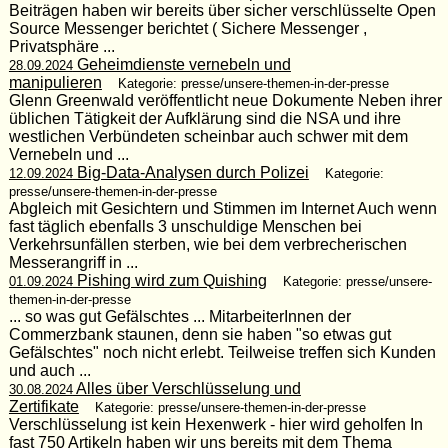
Beiträgen haben wir bereits über sicher verschlüsselte Open
Source Messenger berichtet ( Sichere Messenger ,
Privatsphäre ...
Geheimdienste vernebeln und
28.09.2024
manipulieren
Kategorie: presse/unsere-themen-in-der-presse
Glenn Greenwald veröffentlicht neue Dokumente Neben ihrer
üblichen Tätigkeit der Aufklärung sind die NSA und ihre
westlichen Verbündeten scheinbar auch schwer mit dem
Vernebeln und ...
Big-Data-Analysen durch Polizei
12.09.2024
Kategorie:
presse/unsere-themen-in-der-presse
Abgleich mit Gesichtern und Stimmen im Internet Auch wenn
fast täglich ebenfalls 3 unschuldige Menschen bei
Verkehrsunfällen sterben, wie bei dem verbrecherischen
Messerangriff in ...
Pishing wird zum Quishing
01.09.2024
Kategorie: presse/unsere-
themen-in-der-presse
... so was gut Gefälschtes ... MitarbeiterInnen der
Commerzbank staunen, denn sie haben "so etwas gut
Gefälschtes" noch nicht erlebt. Teilweise treffen sich Kunden
und auch ...
Alles über Verschlüsselung und
30.08.2024
Zertifikate
Kategorie: presse/unsere-themen-in-der-presse
Verschlüsselung ist kein Hexenwerk - hier wird geholfen In
fast 750 Artikeln haben wir uns bereits mit dem Thema