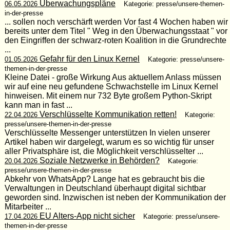
Überwachungspläne
06.05.2026
Kategorie: presse/unsere-themen-
in-der-presse
... sollen noch verschärft werden Vor fast 4 Wochen haben wir
bereits unter dem Titel " Weg in den Überwachungsstaat " vor
den Eingriffen der schwarz-roten Koalition in die Grundrechte
...
Gefahr für den Linux Kernel
01.05.2026
Kategorie: presse/unsere-
themen-in-der-presse
Kleine Datei - große Wirkung Aus aktuellem Anlass müssen
wir auf eine neu gefundene Schwachstelle im Linux Kernel
hinweisen. Mit einem nur 732 Byte großem Python-Skript
kann man in fast ...
Verschlüsselte Kommunikation retten!
22.04.2026
Kategorie:
presse/unsere-themen-in-der-presse
Verschlüsselte Messenger unterstützen In vielen unserer
Artikel haben wir dargelegt, warum es so wichtig für unser
aller Privatsphäre ist, die Möglichkeit verschlüsselter ...
Soziale Netzwerke in Behörden?
20.04.2026
Kategorie:
presse/unsere-themen-in-der-presse
Abkehr von WhatsApp? Lange hat es gebraucht bis die
Verwaltungen in Deutschland überhaupt digital sichtbar
geworden sind. Inzwischen ist neben der Kommunikation der
Mitarbeiter ...
EU Alters-App nicht sicher
17.04.2026
Kategorie: presse/unsere-
themen-in-der-presse