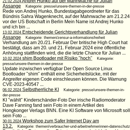
Andrej Hunko auf der Mahnwache für Julian
21.02.2024
Assange
Kategorie: presse/unsere-themen-in-der-presse
Rede von Andrej Hunko, Bundestagabgeordneter für das
Bündnis Sahra Wagenknecht, auf der Mahnwache am 21.2.24
vor der US Botschaft in Berlin Mein Name ist Andrej Hunko
und ich bin ...
Entscheidende Gerichtsverhandlung für Julian
13.02.2024
Assange
Kategorie: themen/zensur-a-informationsfreiheit
Verhandlung am 20./21. Februar Der britische High Court hat
bestätigt, dass am 20. und 21. Februar 2024 eine öffentliche
Anhörung stattfinden wird, die die letzte Chance für Julian ...
shim Bootloader mit Risiko "hoch"
10.02.2024
Kategorie:
presse/unsere-themen-in-der-presse
Update inzwischen verfügbar Der Open Source Linux
Bootloader "shim" enthält eine Sicherheitslücke, mit der
Angreifer eigenen Code einschleusen können. Die Warnung
CVE-2023-40547 ...
Selbstherrliche KI
06.02.2024
Kategorie: presse/unsere-themen-in-
der-presse
KI "wählt" Kinderschänder-Foto Der irische Radiomoderator
Dave Fanning fand sein Foto in einem Artikel des
Hongkonger Verlags BNN. Eine KI Software von Microsoft soll
sein Foto ...
Workshop zum Safer Internet Day am
30.01.2024
13.2.
Kategorie: themen/verbraucher-und-arbeitnehmerinnen-datenschutz