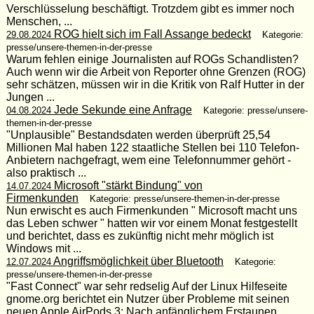
Verschlüsselung beschäftigt. Trotzdem gibt es immer noch
Menschen, ...
ROG hielt sich im Fall Assange bedeckt
29.08.2024
Kategorie:
presse/unsere-themen-in-der-presse
Warum fehlen einige Journalisten auf ROGs Schandlisten?
Auch wenn wir die Arbeit von Reporter ohne Grenzen (ROG)
sehr schätzen, müssen wir in die Kritik von Ralf Hutter in der
Jungen ...
Jede Sekunde eine Anfrage
04.08.2024
Kategorie: presse/unsere-
themen-in-der-presse
"Unplausible" Bestandsdaten werden überprüft 25,54
Millionen Mal haben 122 staatliche Stellen bei 110 Telefon-
Anbietern nachgefragt, wem eine Telefonnummer gehört -
also praktisch ...
Microsoft "stärkt Bindung" von
14.07.2024
Firmenkunden
Kategorie: presse/unsere-themen-in-der-presse
Nun erwischt es auch Firmenkunden " Microsoft macht uns
das Leben schwer " hatten wir vor einem Monat festgestellt
und berichtet, dass es zukünftig nicht mehr möglich ist
Windows mit ...
Angriffsmöglichkeit über Bluetooth
12.07.2024
Kategorie:
presse/unsere-themen-in-der-presse
"Fast Connect" war sehr redselig Auf der Linux Hilfeseite
gnome.org berichtet ein Nutzer über Probleme mit seinen
neuen Apple AirPods 3: Nach anfänglichem Erstaunen