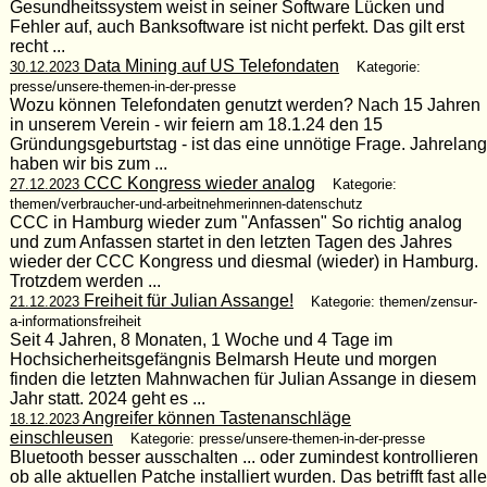
Gesundheitssystem weist in seiner Software Lücken und
Fehler auf, auch Banksoftware ist nicht perfekt. Das gilt erst
recht ...
Data Mining auf US Telefondaten
30.12.2023
Kategorie:
presse/unsere-themen-in-der-presse
Wozu können Telefondaten genutzt werden? Nach 15 Jahren
in unserem Verein - wir feiern am 18.1.24 den 15
Gründungsgeburtstag - ist das eine unnötige Frage. Jahrelang
haben wir bis zum ...
CCC Kongress wieder analog
27.12.2023
Kategorie:
themen/verbraucher-und-arbeitnehmerinnen-datenschutz
CCC in Hamburg wieder zum "Anfassen" So richtig analog
und zum Anfassen startet in den letzten Tagen des Jahres
wieder der CCC Kongress und diesmal (wieder) in Hamburg.
Trotzdem werden ...
Freiheit für Julian Assange!
21.12.2023
Kategorie: themen/zensur-
a-informationsfreiheit
Seit 4 Jahren, 8 Monaten, 1 Woche und 4 Tage im
Hochsicherheitsgefängnis Belmarsh Heute und morgen
finden die letzten Mahnwachen für Julian Assange in diesem
Jahr statt. 2024 geht es ...
Angreifer können Tastenanschläge
18.12.2023
einschleusen
Kategorie: presse/unsere-themen-in-der-presse
Bluetooth besser ausschalten ... oder zumindest kontrollieren
ob alle aktuellen Patche installiert wurden. Das betrifft fast alle