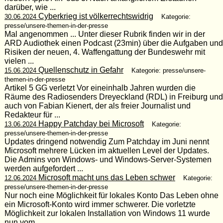
darüber, wie ...
Cyberkrieg ist völkerrechtswidrig
30.06.2024
Kategorie:
presse/unsere-themen-in-der-presse
Mal angenommen ... Unter dieser Rubrik finden wir in der
ARD Audiothek einen Podcast (23min) über die Aufgaben und
Risiken der neuen, 4. Waffengattung der Bundeswehr mit
vielen ...
Quellenschutz in Gefahr
15.06.2024
Kategorie: presse/unsere-
themen-in-der-presse
Artikel 5 GG verletzt Vor eineinhalb Jahren wurden die
Räume des Radiosenders Dreyeckland (RDL) in Freiburg und
auch von Fabian Kienert, der als freier Journalist und
Redakteur für ...
Happy Patchday bei Microsoft
13.06.2024
Kategorie:
presse/unsere-themen-in-der-presse
Updates dringend notwendig Zum Patchday im Juni nennt
Microsoft mehrere Lücken im aktuellen Level der Updates.
Die Admins von Windows- und Windows-Server-Systemen
werden aufgefordert ...
Microsoft macht uns das Leben schwer
12.06.2024
Kategorie:
presse/unsere-themen-in-der-presse
Nur noch eine Möglichkeit für lokales Konto Das Leben ohne
ein Microsoft-Konto wird immer schwerer. Die vorletzte
Möglichkeit zur lokalen Installation von Windows 11 wurde
nun vom ...