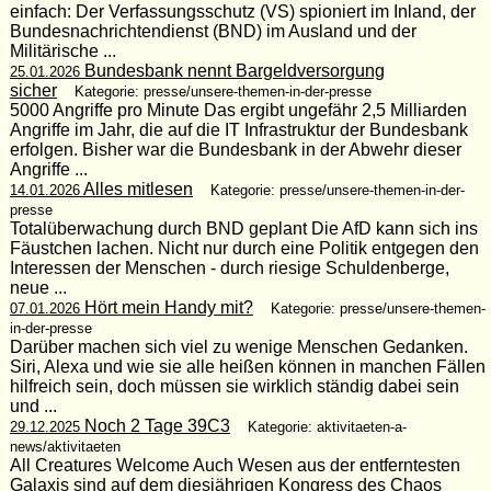
einfach: Der Verfassungsschutz (VS) spioniert im Inland, der
Bundesnachrichtendienst (BND) im Ausland und der
Militärische ...
Bundesbank nennt Bargeldversorgung
25.01.2026
sicher
Kategorie: presse/unsere-themen-in-der-presse
5000 Angriffe pro Minute Das ergibt ungefähr 2,5 Milliarden
Angriffe im Jahr, die auf die IT Infrastruktur der Bundesbank
erfolgen. Bisher war die Bundesbank in der Abwehr dieser
Angriffe ...
Alles mitlesen
14.01.2026
Kategorie: presse/unsere-themen-in-der-
presse
Totalüberwachung durch BND geplant Die AfD kann sich ins
Fäustchen lachen. Nicht nur durch eine Politik entgegen den
Interessen der Menschen - durch riesige Schuldenberge,
neue ...
Hört mein Handy mit?
07.01.2026
Kategorie: presse/unsere-themen-
in-der-presse
Darüber machen sich viel zu wenige Menschen Gedanken.
Siri, Alexa und wie sie alle heißen können in manchen Fällen
hilfreich sein, doch müssen sie wirklich ständig dabei sein
und ...
Noch 2 Tage 39C3
29.12.2025
Kategorie: aktivitaeten-a-
news/aktivitaeten
All Creatures Welcome Auch Wesen aus der entferntesten
Galaxis sind auf dem diesjährigen Kongress des Chaos