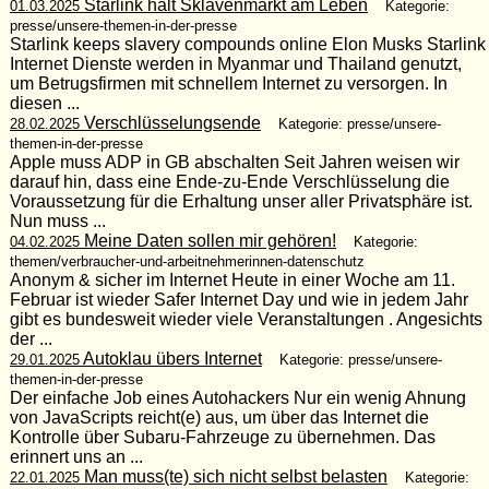
Starlink hält Sklavenmarkt am Leben
01.03.2025
Kategorie:
presse/unsere-themen-in-der-presse
Starlink keeps slavery compounds online Elon Musks Starlink
Internet Dienste werden in Myanmar und Thailand genutzt,
um Betrugsfirmen mit schnellem Internet zu versorgen. In
diesen ...
Verschlüsselungsende
28.02.2025
Kategorie: presse/unsere-
themen-in-der-presse
Apple muss ADP in GB abschalten Seit Jahren weisen wir
darauf hin, dass eine Ende-zu-Ende Verschlüsselung die
Voraussetzung für die Erhaltung unser aller Privatsphäre ist.
Nun muss ...
Meine Daten sollen mir gehören!
04.02.2025
Kategorie:
themen/verbraucher-und-arbeitnehmerinnen-datenschutz
Anonym & sicher im Internet Heute in einer Woche am 11.
Februar ist wieder Safer Internet Day und wie in jedem Jahr
gibt es bundesweit wieder viele Veranstaltungen . Angesichts
der ...
Autoklau übers Internet
29.01.2025
Kategorie: presse/unsere-
themen-in-der-presse
Der einfache Job eines Autohackers Nur ein wenig Ahnung
von JavaScripts reicht(e) aus, um über das Internet die
Kontrolle über Subaru-Fahrzeuge zu übernehmen. Das
erinnert uns an ...
Man muss(te) sich nicht selbst belasten
22.01.2025
Kategorie: