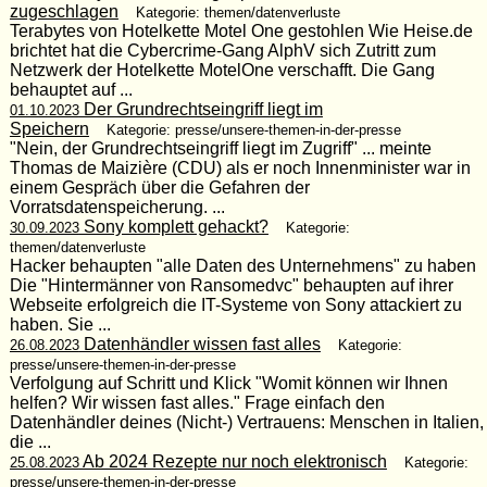
zugeschlagen
Kategorie: themen/datenverluste
Terabytes von Hotelkette Motel One gestohlen Wie Heise.de
brichtet hat die Cybercrime-Gang AlphV sich Zutritt zum
Netzwerk der Hotelkette MotelOne verschafft. Die Gang
behauptet auf ...
Der Grundrechtseingriff liegt im
01.10.2023
Speichern
Kategorie: presse/unsere-themen-in-der-presse
"Nein, der Grundrechtseingriff liegt im Zugriff" ... meinte
Thomas de Maizière (CDU) als er noch Innenminister war in
einem Gespräch über die Gefahren der
Vorratsdatenspeicherung. ...
Sony komplett gehackt?
30.09.2023
Kategorie:
themen/datenverluste
Hacker behaupten "alle Daten des Unternehmens" zu haben
Die "Hintermänner von Ransomedvc" behaupten auf ihrer
Webseite erfolgreich die IT-Systeme von Sony attackiert zu
haben. Sie ...
Datenhändler wissen fast alles
26.08.2023
Kategorie:
presse/unsere-themen-in-der-presse
Verfolgung auf Schritt und Klick "Womit können wir Ihnen
helfen? Wir wissen fast alles." Frage einfach den
Datenhändler deines (Nicht-) Vertrauens: Menschen in Italien,
die ...
Ab 2024 Rezepte nur noch elektronisch
25.08.2023
Kategorie:
presse/unsere-themen-in-der-presse