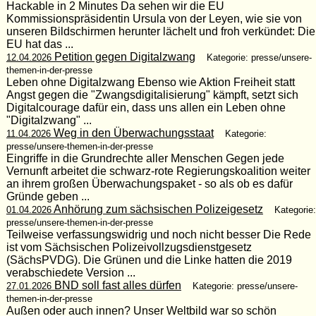
Hackable in 2 Minutes Da sehen wir die EU
Kommissionspräsidentin Ursula von der Leyen, wie sie von
unseren Bildschirmen herunter lächelt und froh verkündet: Die
EU hat das ...
Petition gegen Digitalzwang
12.04.2026
Kategorie: presse/unsere-
themen-in-der-presse
Leben ohne Digitalzwang Ebenso wie Aktion Freiheit statt
Angst gegen die "Zwangsdigitalisierung" kämpft, setzt sich
Digitalcourage dafür ein, dass uns allen ein Leben ohne
"Digitalzwang" ...
Weg in den Überwachungsstaat
11.04.2026
Kategorie:
presse/unsere-themen-in-der-presse
Eingriffe in die Grundrechte aller Menschen Gegen jede
Vernunft arbeitet die schwarz-rote Regierungskoalition weiter
an ihrem großen Überwachungspaket - so als ob es dafür
Gründe geben ...
Anhörung zum sächsischen Polizeigesetz
01.04.2026
Kategorie:
presse/unsere-themen-in-der-presse
Teilweise verfassungswidrig und noch nicht besser Die Rede
ist vom Sächsischen Polizeivollzugsdienstgesetz
(SächsPVDG). Die Grünen und die Linke hatten die 2019
verabschiedete Versi­on ...
BND soll fast alles dürfen
27.01.2026
Kategorie: presse/unsere-
themen-in-der-presse
Außen oder auch innen? Unser Weltbild war so schön