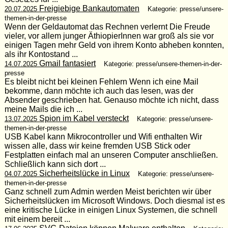
Freigiebige Bankautomaten
20.07.2025
Kategorie: presse/unsere-
themen-in-der-presse
Wenn der Geldautomat das Rechnen verlernt Die Freude
vieler, vor allem junger ÄthiopierInnen war groß als sie vor
einigen Tagen mehr Geld von ihrem Konto abheben konnten,
als ihr Kontostand ...
Gmail fantasiert
14.07.2025
Kategorie: presse/unsere-themen-in-der-
presse
Es bleibt nicht bei kleinen Fehlern Wenn ich eine Mail
bekomme, dann möchte ich auch das lesen, was der
Absender geschrieben hat. Genauso möchte ich nicht, dass
meine Mails die ich ...
Spion im Kabel versteckt
13.07.2025
Kategorie: presse/unsere-
themen-in-der-presse
USB Kabel kann Mikrocontroller und Wifi enthalten Wir
wissen alle, dass wir keine fremden USB Stick oder
Festplatten einfach mal an unseren Computer anschließen.
Schließlich kann sich dort ...
Sicherheitslücke in Linux
04.07.2025
Kategorie: presse/unsere-
themen-in-der-presse
Ganz schnell zum Admin werden Meist berichten wir über
Sicherheitslücken im Microsoft Windows. Doch diesmal ist es
eine kritische Lücke in einigen Linux Systemen, die schnell
mit einem bereit ...