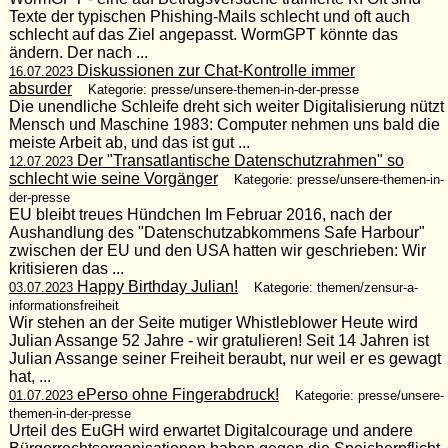
Texte der typischen Phishing-Mails schlecht und oft auch
schlecht auf das Ziel angepasst. WormGPT könnte das
ändern. Der nach ...
Diskussionen zur Chat-Kontrolle immer
16.07.2023
absurder
Kategorie: presse/unsere-themen-in-der-presse
Die unendliche Schleife dreht sich weiter Digitalisierung nützt
Mensch und Maschine 1983: Computer nehmen uns bald die
meiste Arbeit ab, und das ist gut ...
Der "Transatlantische Datenschutzrahmen" so
12.07.2023
schlecht wie seine Vorgänger
Kategorie: presse/unsere-themen-in-
der-presse
EU bleibt treues Hündchen Im Februar 2016, nach der
Aushandlung des "Datenschutzabkommens Safe Harbour"
zwischen der EU und den USA hatten wir geschrieben: Wir
kritisieren das ...
Happy Birthday Julian!
03.07.2023
Kategorie: themen/zensur-a-
informationsfreiheit
Wir stehen an der Seite mutiger Whistleblower Heute wird
Julian Assange 52 Jahre - wir gratulieren! Seit 14 Jahren ist
Julian Assange seiner Freiheit beraubt, nur weil er es gewagt
hat, ...
ePerso ohne Fingerabdruck!
01.07.2023
Kategorie: presse/unsere-
themen-in-der-presse
Urteil des EuGH wird erwartet Digitalcourage und andere