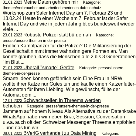
Meine Daten gehören mir
31.01.2023
Kategorie:
themen/verbraucher-und-arbeitnehmerinnen-datenschutz
Workshop zum Safer Internet Day am 7. Februar 23 und
13.02.24 Heute in einer Woche am 7. Februar ist der Safer
Internet Day und wie in jedem Jahr gibt es bundesweit wieder
viele ...
Robuste Polizei statt bürgernah
23.01.2023
Kategorie:
presse/unsere-themen-in-der-presse
Endlich Kampfpanzer für die Polizei? Die Militarisierung der
Gesellschaft nimmt immer wahnsinnigere Formen an. Man
könnte glauben, dass die Menschen alle 2 bis 3 Generationen
"im Blut ...
Überall "smarte" Geräte
21.01.2023
Kategorie: presse/unsere-
themen-in-der-presse
Smarte Ideen können gefährlich sein Eine Frau in NRW
wollte ihrer Katze nur Gutes tun und kaufte einen Katzenfutter-
Automaten für ihren Liebling. Wie gewünscht, füllte der
Automat dem ...
Schwachstellen in Threema werden
12.01.2023
behoben
Kategorie: presse/unsere-themen-in-der-presse
Jammern auf hohem Niveau Als Alternative zu der Datenkrake
WhatsApp haben wir neben Briar, Session, Conversation
u.v.a. auch oft den Schweizer Messenger Threema empfohlen
- und das tun wir ...
BVerfG verhandelt zu Data Mining
08.01.2023
Kategorie: