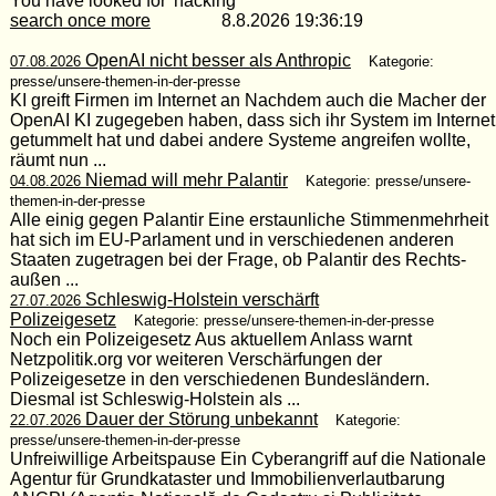
You have looked for 'hacking'
search once more
8.8.2026 19:36:19
OpenAI nicht besser als Anthropic
07.08.2026
Kategorie:
presse/unsere-themen-in-der-presse
KI greift Firmen im Internet an Nachdem auch die Macher der
OpenAI KI zugegeben haben, dass sich ihr System im Internet
getummelt hat und dabei andere Systeme angreifen wollte,
räumt nun ...
Niemad will mehr Palantir
04.08.2026
Kategorie: presse/unsere-
themen-in-der-presse
Alle einig gegen Palantir Eine erstaunliche Stimmenmehrheit
hat sich im EU-Parlament und in verschiedenen anderen
Staaten zugetragen bei der Frage, ob Palantir des Rechts-
außen ...
Schleswig-Holstein verschärft
27.07.2026
Polizeigesetz
Kategorie: presse/unsere-themen-in-der-presse
Noch ein Polizeigesetz Aus aktuellem Anlass warnt
Netzpolitik.org vor weiteren Verschärfungen der
Polizeigesetze in den verschiedenen Bundesländern.
Diesmal ist Schleswig-Holstein als ...
Dauer der Störung unbekannt
22.07.2026
Kategorie:
presse/unsere-themen-in-der-presse
Unfreiwillige Arbeitspause Ein Cyberangriff auf die Nationale
Agentur für Grundkataster und Immobilienverlautbarung