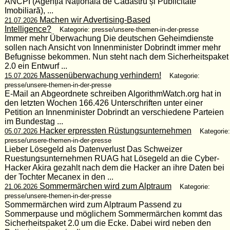
ANCPI (Agenția Națională de Cadastru și Publicitate
Imobiliară), ...
Machen wir Advertising-Based
21.07.2026
Intelligence?
Kategorie: presse/unsere-themen-in-der-presse
Immer mehr Überwachung Die deutschen Geheimdienste
sollen nach Ansicht von Innenminister Dobrindt immer mehr
Befugnisse bekommen. Nun steht nach dem Sicherheitspaket
2.0 ein Entwurf ...
Massenüberwachung verhindern!
15.07.2026
Kategorie:
presse/unsere-themen-in-der-presse
E-Mail an Abgeordnete schreiben AlgorithmWatch.org hat in
den letzten Wochen 166.426 Unterschriften unter einer
Petition an Innenminister Dobrindt an verschiedene Parteien
im Bundestag ...
Hacker erpressten Rüstungsunternehmen
05.07.2026
Kategorie:
presse/unsere-themen-in-der-presse
Lieber Lösegeld als Datenverlust Das Schweizer
Ruestungsunternehmen RUAG hat Lösegeld an die Cyber-
Hacker Akira gezahlt nach dem die Hacker an ihre Daten bei
der Tochter Mecanex in den ...
Sommermärchen wird zum Alptraum
21.06.2026
Kategorie:
presse/unsere-themen-in-der-presse
Sommermärchen wird zum Alptraum Passend zu
Sommerpause und möglichem Sommermärchen kommt das
Sicherheitspaket 2.0 um die Ecke. Dabei wird neben den