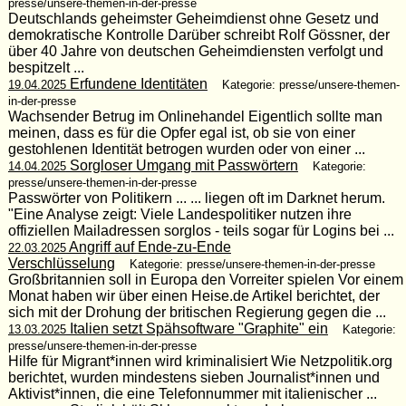
presse/unsere-themen-in-der-presse
Deutschlands geheimster Geheimdienst ohne Gesetz und
demokratische Kontrolle Darüber schreibt Rolf Gössner, der
über 40 Jahre von deutschen Geheimdiensten verfolgt und
bespitzelt ...
Erfundene Identitäten
19.04.2025
Kategorie: presse/unsere-themen-
in-der-presse
Wachsender Betrug im Onlinehandel Eigentlich sollte man
meinen, dass es für die Opfer egal ist, ob sie von einer
gestohlenen Identität betrogen wurden oder von einer ...
Sorgloser Umgang mit Passwörtern
14.04.2025
Kategorie:
presse/unsere-themen-in-der-presse
Passwörter von Politikern ... ... liegen oft im Darknet herum.
"Eine Analyse zeigt: Viele Landespolitiker nutzen ihre
offiziellen Mailadressen sorglos - teils sogar für Logins bei ...
Angriff auf Ende-zu-Ende
22.03.2025
Verschlüsselung
Kategorie: presse/unsere-themen-in-der-presse
Großbritannien soll in Europa den Vorreiter spielen Vor einem
Monat haben wir über einen Heise.de Artikel berichtet, der
sich mit der Drohung der britischen Regierung gegen die ...
Italien setzt Spähsoftware "Graphite" ein
13.03.2025
Kategorie:
presse/unsere-themen-in-der-presse
Hilfe für Migrant*innen wird kriminalisiert Wie Netzpolitik.org
berichtet, wurden mindestens sieben Journalist*innen und
Aktivist*innen, die eine Telefonnummer mit italienischer ...