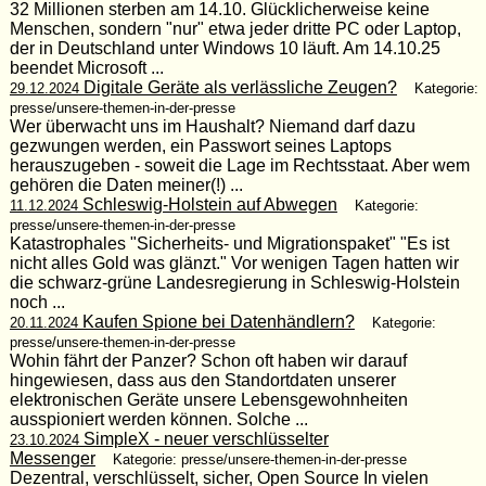
32 Millionen sterben am 14.10. Glücklicherweise keine
Menschen, sondern "nur" etwa jeder dritte PC oder Laptop,
der in Deutschland unter Windows 10 läuft. Am 14.10.25
beendet Microsoft ...
Digitale Geräte als verlässliche Zeugen?
29.12.2024
Kategorie:
presse/unsere-themen-in-der-presse
Wer überwacht uns im Haushalt? Niemand darf dazu
gezwungen werden, ein Passwort seines Laptops
herauszugeben - soweit die Lage im Rechtsstaat. Aber wem
gehören die Daten meiner(!) ...
Schleswig-Holstein auf Abwegen
11.12.2024
Kategorie:
presse/unsere-themen-in-der-presse
Katastrophales "Sicherheits- und Migrationspaket" "Es ist
nicht alles Gold was glänzt." Vor wenigen Tagen hatten wir
die schwarz-grüne Landesregierung in Schleswig-Holstein
noch ...
Kaufen Spione bei Datenhändlern?
20.11.2024
Kategorie:
presse/unsere-themen-in-der-presse
Wohin fährt der Panzer? Schon oft haben wir darauf
hingewiesen, dass aus den Standortdaten unserer
elektronischen Geräte unsere Lebensgewohnheiten
ausspioniert werden können. Solche ...
SimpleX - neuer verschlüsselter
23.10.2024
Messenger
Kategorie: presse/unsere-themen-in-der-presse
Dezentral, verschlüsselt, sicher, Open Source In vielen