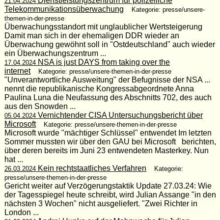
Dienstleistungszentrum für polizeiliche
21.04.2024
Telekommunikationsüberwachung
Kategorie: presse/unsere-
themen-in-der-presse
Überwachungsstandort mit unglaublicher Wertsteigerung
Damit man sich in der ehemaligen DDR wieder an
Überwachung gewöhnt soll in "Ostdeutschland" auch wieder
ein Überwachungszentrum ...
NSA is just DAYS from taking over the
17.04.2024
internet
Kategorie: presse/unsere-themen-in-der-presse
"Unverantwortliche Ausweitung" der Befugnisse der NSA ...
nennt die republikanische Kongressabgeordnete Anna
Paulina Luna die Neufassung des Abschnitts 702, des auch
aus den Snowden ...
Vernichtender CISA Untersuchungsbericht über
05.04.2024
Microsoft
Kategorie: presse/unsere-themen-in-der-presse
Microsoft wurde "mächtiger Schlüssel" entwendet Im letzten
Sommer mussten wir über den GAU bei Microsoft berichten,
über deren bereits im Juni 23 entwendeten Masterkey. Nun
hat ...
Kein rechtstaatliches Verfahren
26.03.2024
Kategorie:
presse/unsere-themen-in-der-presse
Gericht weiter auf Verzögerungstaktik Update 27.03.24: Wie
der Tagesspiegel heute schreibt, wird Julian Assange "in den
nächsten 3 Wochen" nicht ausgeliefert. "Zwei Richter in
London ...