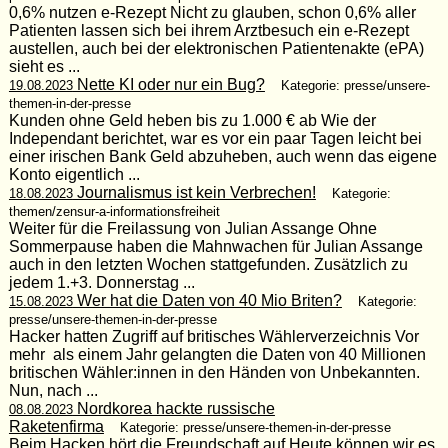
0,6% nutzen e-Rezept Nicht zu glauben, schon 0,6% aller
Patienten lassen sich bei ihrem Arztbesuch ein e-Rezept
austellen, auch bei der elektronischen Patientenakte (ePA)
sieht es ...
Nette KI oder nur ein Bug?
19.08.2023
Kategorie: presse/unsere-
themen-in-der-presse
Kunden ohne Geld heben bis zu 1.000 € ab Wie der
Independant berichtet, war es vor ein paar Tagen leicht bei
einer irischen Bank Geld abzuheben, auch wenn das eigene
Konto eigentlich ...
Journalismus ist kein Verbrechen!
18.08.2023
Kategorie:
themen/zensur-a-informationsfreiheit
Weiter für die Freilassung von Julian Assange Ohne
Sommerpause haben die Mahnwachen für Julian Assange
auch in den letzten Wochen stattgefunden. Zusätzlich zu
jedem 1.+3. Donnerstag ...
Wer hat die Daten von 40 Mio Briten?
15.08.2023
Kategorie:
presse/unsere-themen-in-der-presse
Hacker hatten Zugriff auf britisches Wählerverzeichnis Vor
mehr als einem Jahr gelangten die Daten von 40 Millionen
britischen Wähler:innen in den Händen von Unbekannten.
Nun, nach ...
Nordkorea hackte russische
08.08.2023
Raketenfirma
Kategorie: presse/unsere-themen-in-der-presse
Beim Hacken hört die Freundschaft auf Heute können wir es