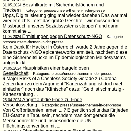
Bezahlkarte mit Sicherheitslöchern und
31.05.2024
Trackern
Kategorie: presse/unsere-themen-in-der-presse
Upps, Digitalisierung ging mal wieder daneben Das war mal
wieder nichts - erst das große Geschrei "wir müssen den
Missbrauch unseres Sozialssystems stoppen" und dann
kommt eine ...
Ermittlungen gegen Datenschutz-NGO
11.05.2024
Kategorie:
presse/unsere-themen-in-der-presse
Kein Dank für Hacker In Österreich wurde 2 Jahre gegen die
Datenschutz -NGO epicenter.works ermittelt, nachdem diese
eine Sicherheitslücke im Epidemiologischen Meldesystems
aufgedeckt ...
Hauptrisiken einer bargeldlosen
04.05.2024
Gesellschaft
Kategorie: presse/unsere-themen-in-der-presse
9 Major Risks of a Cashless Society Gerade zu Corona-
Zeiten kam zu dem Argument "Kartenzahlung ist doch viel
einfacher" noch das "Klinische" dazu: "Geld ist schmutzig -
Kartenzahlung ...
Angriff auf die Ende-zu-Ende
25.04.2024
Verschlüsselung
Kategorie: presse/unsere-themen-in-der-presse
Von Großbritannien lernen ... ? Eigentlich sollte das für jeden
EU-Staat ein Tabu sein, nachdem man dort gerade die
Menschenrechte und insbesondere die UN
Flüchtlingskonvention mit ...