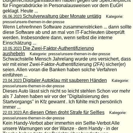
Bürgerrechtsorganisationen haben gegen die Speicherpflicht
für Fingerabdrücke in Personalausweisen vor dem EuGH
geklagt. Heute ...
Schulverwaltung über Monate untätig
06.06.2023
Kategorie:
presse/unsere-themen-in-der-presse
Wenn LehrerInnen Software zusammenstricken ... dann sollte
diese Software ab und an mal von IT-Fachleuten überprüft
werden. Insbesondere dann, wenn selbst die interne
Einschätzung ...
Die Zwei-Faktor-Authentifizierung
10.05.2023
aushebeln
Kategorie: presse/unsere-themen-in-der-presse
Schwachstelle Mensch Jahrelang wurde uns versichert, dass
wir mit einer Zwei-Faktor-Authentifizierung (2FA) sicher(er)
seien. Allen voran die Banken haben solche Verfahren
einführen ...
Digitaler Autoklau mit sauberen Händen
23.04.2023
Kategorie:
presse/unsere-themen-in-der-presse
Dieses Auto lässt sich nicht so leicht stehlen Schon vor mehr
als 7 Jahren haben wir vor der "Digitalisierung des
Startvorgangs" in Kfz gewarnt . Ich fühlte mich persönlich
immer ...
An diesen Orten droht Strafe für Selfies
22.03.2023
Kategorie:
presse/unsere-themen-in-der-presse
Kein Handy-Verbot aber immerhin ein Selfie-Verbot Alle
unsere Warnungen vor der Wanze - dem Handy - in der