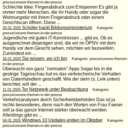
presse/unsere-themen-in-der-presse
Schlechte Idee: Fingerabdruck zum Entsperren Es gibt ja
immer mehr Menschen, die ihr Handy oder sogar die
Wohnungstür mit ihrem Fingerabdruck oder einem
Gesichtscan öffnen. Diese ...
Schüler hackt Bildungsministerium
20.01.2025
Kategorie:
presse/unsere-themen-in-der-presse
Jugendliche mit guten IT-Kenntnissen ... gibt es. Ob es
ausgerechnet diejenigen sind, die wir im ÖPNV mit dem
Handy vor dem Gesicht sehen, möchten wir bezweifeln.
Zumindest ein ...
Sie wissen, wo ich bin
16.01.2025
Kategorie: presse/unsere-themen-
in-der-presse
Überwacht von ganz "normalen" Apps Sogar bis in die
gestrige Tagesschau hat es das verbrecherische Verhalten
von Datenhändlern geschafft. Wie der stern (s. Link unten)
berichtet, will der ...
Tor Netzwerk unter Beobachtung
11.01.2025
Kategorie:
presse/unsere-themen-in-der-presse
Verkehrsanalysen durch Sicherheitsbehörden Das ist ja
nichts besonderes, denn nach den Worten von Frau Faeser
soll ja das ganze Internet stärker überwacht werden.
Allerdings gibt es ...
Windows 10 Updates enden im Oktober
04.01.2025
Kategorie:
presse/unsere-themen-in-der-presse