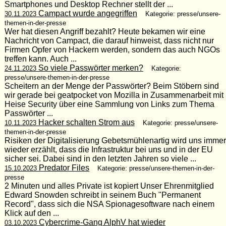
Smartphones und Desktop Rechner stellt der ...
Campact wurde angegriffen
30.11.2023
Kategorie: presse/unsere-
themen-in-der-presse
Wer hat diesen Angriff bezahlt? Heute bekamen wir eine
Nachricht von Campact, die darauf hinweist, dass nicht nur
Firmen Opfer von Hackern werden, sondern das auch NGOs
treffen kann. Auch ...
So viele Passwörter merken?
24.11.2023
Kategorie:
presse/unsere-themen-in-der-presse
Scheitern an der Menge der Passwörter? Beim Stöbern sind
wir gerade bei geatpocket von Mozilla in Zusammenarbeit mit
Heise Security über eine Sammlung von Links zum Thema
Passwörter ...
Hacker schalten Strom aus
10.11.2023
Kategorie: presse/unsere-
themen-in-der-presse
Risiken der Digitalisierung Gebetsmühlenartig wird uns immer
wieder erzählt, dass die Infrastruktur bei uns und in der EU
sicher sei. Dabei sind in den letzten Jahren so viele ...
Predator Files
15.10.2023
Kategorie: presse/unsere-themen-in-der-
presse
2 Minuten und alles Private ist kopiert Unser Ehrenmitglied
Edward Snowden schreibt in seinem Buch "Permanent
Record", dass sich die NSA Spionagesoftware nach einem
Klick auf den ...
Cybercrime-Gang AlphV hat wieder
03.10.2023