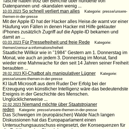
Tasche haben trotz der Berichte über hunderte von
Datenpannen und -skandalen wenig ...
So schnell verliert man alles
10.03.2023
Kategorie: presse/unsere-
themen-in-der-presse
Mit der Apple ID hat der Hacker alles Heise.de warnt vor einer
Häufung von Fällen in denen Hacker mit Hilfe geklauter
iPhones zusätzlich Zugriff auf die Apple-ID bekamen und
damit an ...
Für Pressefreiheit und freie Rede
03.03.2023
Kategorie:
themen/zensur-a-informationsfreiheit
Staatliche Willkür wie in "1984" Gestern am 1. Donnerstag im
Monat, wie auch an jedem 3. Donnerstag im Monat, fand
wieder eine Mahnwache für den seit 14 Jahren seiner Freiheit
beraubten ...
KI-Chatbot als manipulativer Lügner
28.02.2023
Kategorie:
presse/unsere-themen-in-der-presse
KI läuft Microsoft aus dem Ruder Der Erfolg bei der
Erzeugung von künstlicher Intelligenz wäre das bedeutendste
Ereignis in der Geschichte des Menschen.
Unglücklicherweise ...
Niemand möchte über Staatstrojaner
22.02.2023
reden
Kategorie: presse/unsere-themen-in-der-presse
Das Schweigen im (europäischen) Walde Nach langen
Diskussionen hat das Europaparlament einen
Untersuchungsausschuss eingesetzt, der Konsequenzen für