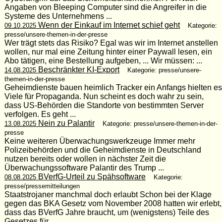
Angaben von Bleeping Computer sind die Angreifer in die
Systeme des Unternehmens ...
Wenn der Einkauf im Internet schief geht
09.10.2025
Kategorie:
presse/unsere-themen-in-der-presse
Wer trägt stets das Risiko? Egal was wir im Internet anstellen
wollen, nur mal eine Zeitung hinter einer Paywall lesen, ein
Abo tätigen, eine Bestellung aufgeben, ... Wir müssen: ...
Beschränkter KI-Export
14.08.2025
Kategorie: presse/unsere-
themen-in-der-presse
Geheimdienste bauen heimlich Tracker ein Anfangs hielten es
Viele für Propaganda. Nun scheint es doch wahr zu sein,
dass US-Behörden die Standorte von bestimmten Server
verfolgen. Es geht ...
Nein zu Palantir
13.08.2025
Kategorie: presse/unsere-themen-in-der-
presse
Keine weiteren Überwachungswerkzeuge Immer mehr
Polizeibehörden und die Geheimdienste in Deutschland
nutzen bereits oder wollen in nächster Zeit die
Überwachungssoftware Palantir des Trump ...
BVerfG-Urteil zu Spähsoftware
08.08.2025
Kategorie:
presse/pressemitteilungen
Staatstrojaner manchmal doch erlaubt Schon bei der Klage
gegen das BKA Gesetz vom November 2008 hatten wir erlebt,
dass das BVerfG Jahre braucht, um (wenigstens) Teile des
Gesetzes für ...