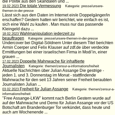
die Politik aus den Skandalen und ...
Die totale Vermessung
19.02.2023
Kategorie: presse/unsere-
themen-in-der-presse
Lässt sich aus den Daten im Internet ein/e Doppelgänger/in
erschaffen? Gestern hatten wir berichtet, wie einfach es ist,
sich eine Wahl zu kaufen . Man muss nur das passende
Kleingeld dazu ...
Wahlmanipulation jederzeit zu
18.02.2023
beauftragen
Kategorie: presse/unsere-themen-in-der-presse
Undercover bei Digital-Söldnern Unter diesem Titel berichten
Armin Coerper und Felix Klauser auf zdf.de über verdeckte
Ermittlungen bei einer israelischen Firma in Modi’in, einer
grauen ...
Doppelte Mahnwache für inhaftierte
17.02.2023
Journalisten
Kategorie: themen/zensur-a-informationsfreiheit
Aktuelle Nachrichten über Julian Assange Die gestrige -
jeden 1. und 3. Donnerstag im Monat - stattfindende
Mahnwache für den seit 13 Jahren seiner Freiheit beraubten
Journalisten Julian ...
Freiheit für Julian Assange
03.02.2023
Kategorie: themen/zensur-a-
informationsfreiheit
"Free Assange-LKW" kommt nach Berlin Gestern wurde auf
auf der Mahnwache und Demo für Julian Assange vor der US
Botschaft am Brandenburger Tor verkündet, dass heute und
auch am Wochenende ...