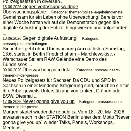
Polizeigesetzen in diversen ...
Gegen verfassungswidrige
15.06.2026
Überwachungspläne
Kategorie: themen/polizei-a-geheimdienste
Gemeinsam für ein Leben ohne Überwachung! Bereits vor
einer Woche hatten wir auf die Demonstration gegen die
digitale Aufrüstung der Polizei hingewiesen und aufgefordert
...
Gegen digitale Aufrüstung!
10.06.2026
Kategorie:
presse/pressemitteilungen
Sicherheit geht ohne Überwachung Am nächsten Samstag,
13.6. startet in Berlin Friedrichshain – Marchlewskistr. /
Warschauer Str. am RAW Gelände eine Demo des
Bündnisses ...
Überwachung wird total
09.06.2026
Kategorie: presse/unsere-
themen-in-der-presse
Neues Polizeigesetz für Sachsen Da CDU und SPD in
Sachsen in einer Minderheitsregierung sind, brauchen sie für
ihre Arbeit jeweils Unterstützung von Linken, Grünen oder
BSW. Diesmal ...
Never gonna give you up
17.05.2026
Kategorie: presse/unsere-
themen-in-der-presse
Morgen startet wieder die re:publica Vom 18.–20. Mai 2026
erwarten euch in der STATION Berlin unter dem Motto "Never
gonna give you up" wieder Talks, Panels, Workshops,
Meetups, ...