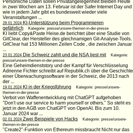
Persönliche Daten sollen Privatangelegenheit bleiben Heute
in zwei Wochen am 13. Februar ist der Safer Internet Day und
wie in jedem Jahr gibt es bundesweit wieder viele
Veranstaltungen ...
KI-Unterstützung beim Programmieren
28.01.2024
gefährlich
Kategorie: presse/unsere-themen-in-der-presse
KI liebt Copy&Paste Heise.de berichtet über eine Studie von
GitClear, der Hersteller des gleichnamigen Git-Analyse-Tools.
GitClear hat 153 Millionen Zeilen Code , die zwischen Januar
...
Die Schweiz zahlt und die NSA liest mit
23.01.2024
Kategorie:
presse/unsere-themen-in-der-presse
Eine Geheimdienststory und der Kampf für Verschlüsselung
Adrienne Fichter schreibt auf Republik.ch über die Geschichte
einer Überwachungssoftware in der Schweiz, die 2013 nach
der ...
KI in der Kriegsführung
19.01.2024
Kategorie: presse/unsere-
themen-in-der-presse
Verbot von Waffenentwicklung mit ChatGPT aufgehoben
"Don't use our service to harm yourself or others." So steht es
jetzt in den AGB von ChatGPT von OpenAI. Bis zum 10.
Januar 2024 war ...
Zwei Beispiele von Hacks
02.01.2024
Kategorie: presse/unsere-
themen-in-der-presse
"Create2"-Funktion von Ethereum missbraucht Nicht nur das