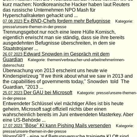
kurz machen: Nordkoreanische Hacker haben laut Reuters
das russische Unternehmen NPO Mash für
Hyperschallraketen gehackt und ...
Ex-BND-Chefs fordern mehr Befugnisse
07.08.2023
Kategorie:
presse/unsere-themen-in-der-presse
Trennungsgebot nur noch eine leere Hülle Komisch,
eigentlich erwischt man sie ständig, dass sie ihre bereits
ausgedehnten Befugnisse überschreiten, in dem sie
Staatstrojaner ...
Edward Snowden im Gespräch mit dem
26.07.2023
Guardian
Kategorie: themen/verbraucher-und-arbeitnehmerinnen-
datenschutz
Überwachung von 2013 erscheint uns heute wie
Kinderspielzeug "If we think about what we saw in 2013 and
the capabilities of governments today," Snowden told The
Guardian, "2013 ...
Der GAU bei Microsoft
25.07.2023
Kategorie: presse/unsere-themen-
in-der-presse
Entwendeter Schlüssel viel mächtiger Alles ist bis heute
geheim, Microsoft sagt offiziell nichts über einen
wahrscheinlich bereits im Juni entwendeten Masterkey. Aber
eine US-Behörde ...
"Böse" KI kann Pishing Mails versenden
17.07.2023
Kategorie:
presse/unsere-themen-in-der-presse
WormGPT - eine auf Betrugsversuche trainierte KI Oft sind