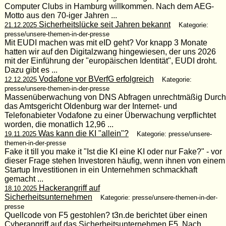
Computer Clubs in Hamburg willkommen. Nach dem AEG-
Motto aus den 70-iger Jahren ...
Sicherheitslücke seit Jahren bekannt
21.12.2025
Kategorie:
presse/unsere-themen-in-der-presse
Mit EUDI machen was mit eID geht? Vor knapp 3 Monate
hatten wir auf den Digitalzwang hingewiesen, der uns 2026
mit der Einführung der "europäischen Identität", EUDI droht.
Dazu gibt es ...
Vodafone vor BVerfG erfolgreich
12.12.2025
Kategorie:
presse/unsere-themen-in-der-presse
Massenüberwachung von DNS Abfragen unrechtmäßig Durch
das Amtsgericht Oldenburg war der Internet- und
Telefonabieter Vodafone zu einer Überwachung verpflichtet
worden, die monatlich 12,96 ...
Was kann die KI "allein"?
19.11.2025
Kategorie: presse/unsere-
themen-in-der-presse
Fake it till you make it "Ist die KI eine KI oder nur Fake?" - vor
dieser Frage stehen Investoren häufig, wenn ihnen von einem
Startup Investitionen in ein Unternehmen schmackhaft
gemacht ...
Hackerangriff auf
18.10.2025
Sicherheitsunternehmen
Kategorie: presse/unsere-themen-in-der-
presse
Quellcode von F5 gestohlen? t3n.de berichtet über einen
Cyberangriff auf das Sicherheitsunternehmen F5. Nach