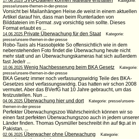
SVG-Dateien können Malware enthalten
17.06.2025
Kategorie:
presse/unsere-themen-in-der-presse
Vorsicht bei Mailanhängen Heise.de weist in einem aktuellen
Artikel darauf hin, dass man beim Runterladen von
Bilddateien im Format .svg vorsichtig sein sollte. Dieses
Format erlaubt es ...
Private Überwachung für den Staat
14.06.2025
Kategorie:
presse/unsere-themen-in-der-presse
Robo-Taxis als Hassobjekte So offensichtlich wie in dem
nebenstehenden Foto findet die Überwachung heute nicht
mehr statt und an Überwachungskameras hat sich außerdem
fast Jede/r ...
Wenig Nachbesserung beim BKA Gesetz
10.06.2025
Kategorie:
presse/unsere-themen-in-der-presse
BKA Gesetz immer noch verfassungswidrig Teile des BKA-
Gesetzes sind verfassungswidrig. Das hatten wir schon 2008
vermutet. Aber das BVerfG hat 10 Jahre gebraucht, um das
festzustellen. Nun ...
Überwachung hier und dort
04.06.2025
Kategorie: presse/unsere-
themen-in-der-presse
Perfekter Überwachungszoo Wahrscheinlich können wir so
einen fast perfekten Überwachungszoo auch in jedem unserer
Länder finden. Thomas Oysmüller beschreibt ihn auf tkp.at in
Pakistan. ...
Überwacher ohne Überwachung
02.06.2025
Kategorie: