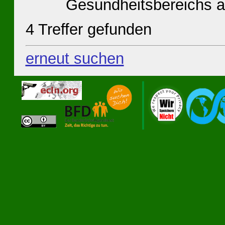
Gesundheitsbereichs a
4 Treffer gefunden
erneut suchen