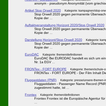
anonym - pseudonym Anonymität (vom griechische
Artikel Stop Orwell 2020
Kategorie: kampagnen/stop-orw
Stop Orwell 2020 gegen permanente Überwachun
Kopie der ...
Auftaktveranstaltung Horizont 2020/Stop Orwell 2020
Stop Orwell 2020 gegen permanente Überwachun
Kopie der ...
Darstellung Horizont/Stop Orwell 2020
Kategorie: kam
Stop Orwell 2020 gegen permanente Überwachun
Kopie der ...
EuroDAC
Kategorie: themen/definitionen
EuroDAC Bei EURODAC handelt es sich um eine 
Nr. 1a EGV ...
FRONTex - FORT EUROPE
Kategorie: themen/schule-o
FRONTex - FORT EUROPE - Der Film Inhalt Die Mo
Fluggastdaten (PNR)
Kategorie: presse/unsere-themen-i
Fluggastdaten - Passenger Name Record (PNR)
zugestimmt hatte, ist ...
Frontex
Kategorie: themen/definitionen
Frontex Frontex ist die Europäische Agentur f
...