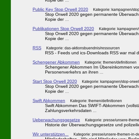
Public Key Stop Orwell 2020
Kategorie: kampagnen/stop
Stop Orwell 2020 gegen permanente Überwachun
Kopie der ...
Publikationen Stop Orwell 2020
Kategorie: kampagnen/s
Stop Orwell 2020 gegen permanente Überwachun
Kopie der ...
RSS
Kategorie: das-aktionsbuendnis/ressourcen
RSS - Feeds und ics-Downloads RSS war mal die
Schengener Abkommen
Kategorie: themen/definitionen
Schengener Abkommen Im Übereinkommen von Sc
Personenverkehrs an ihren ...
Start Stop Orwell 2020
Kategorie: kampagnen/stop-orwel
Stop Orwell 2020 gegen permanente Überwachun
Kopie der ...
Swift Abkommen
Kategorie: themen/definitionen
Swift Abkommen Das SWIFT-Abkommen (vollstän
Zahlungsverkehrsdaten ...
Ueberwachungsgesetze
Kategorie: presse/unsere-theme
Historie der Überwachungsgesetze und polizei
Wir unterstützen...
Kategorie: presse/unsere-themen-in-d
Mitgliedschaften - Wir sind Mitglieder von: Berl