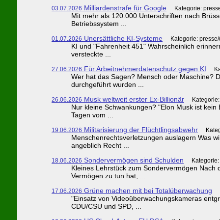
Milliardenstrafe für Google
03.07.2026
Kategorie: press
Mit mehr als 120.000 Unterschriften nach Brüsse
Betriebssystem ...
Unersättliche KI-Systeme
01.07.2026
Kategorie: presse
KI und "Fahrenheit 451" Wahrscheinlich erinner
versteckte ...
Für Arbeitnehmerdatenschutz gegen KI
27.06.2026
Ka
Wer hat das Sagen? Mensch oder Maschine? Das 
durchgeführt wurden ...
Musk weltweit erster Ex-Billionär
26.06.2026
Kategorie
Nur kleine Schwankungen? "Elon Musk ist kein B
Tagen vom ...
Militarisierung der Flüchtlingsabwehr
19.06.2026
Kateg
Menschenrechtsverletzungen auslagern Was wir 
angeblich Recht ...
Sondervermögen sind Schulden
18.06.2026
Kategorie:
Kleines Lehrstück zum Sondervermögen Nach de
Vermögen zu tun hat, ...
Grüne machen mit bei Totalüberwachung
17.06.2026
"Einsatz von Videoüberwachungskameras entgrenz
CDU/CSU und SPD, ...