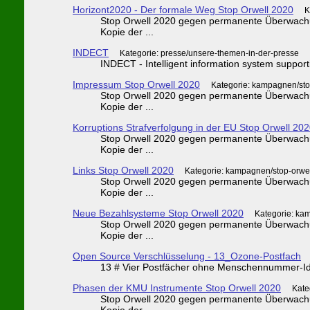
Horizont2020 - Der formale Weg Stop Orwell 2020
K
Stop Orwell 2020 gegen permanente Überwachun
Kopie der ...
INDECT
Kategorie: presse/unsere-themen-in-der-presse
INDECT - Intelligent information system support
Impressum Stop Orwell 2020
Kategorie: kampagnen/sto
Stop Orwell 2020 gegen permanente Überwachun
Kopie der ...
Korruptions Strafverfolgung in der EU Stop Orwell 20
Stop Orwell 2020 gegen permanente Überwachun
Kopie der ...
Links Stop Orwell 2020
Kategorie: kampagnen/stop-orwe
Stop Orwell 2020 gegen permanente Überwachun
Kopie der ...
Neue Bezahlsysteme Stop Orwell 2020
Kategorie: ka
Stop Orwell 2020 gegen permanente Überwachun
Kopie der ...
Open Source Verschlüsselung - 13_Ozone-Postfach
13 # Vier Postfächer ohne Menschennummer-Ident
Phasen der KMU Instrumente Stop Orwell 2020
Kate
Stop Orwell 2020 gegen permanente Überwachun
Kopie der ...