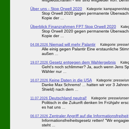
Über uns - Stop Orwell 2020
Kategorie: kampagnen/stop
Stop Orwell 2020 gegen permanente Überwachun
Kopie der ...
Überblick Finanzrahmen FP7 Stop Orwell 2020
Kate
Stop Orwell 2020 gegen permanente Überwachun
Kopie der ...
Niemad will mehr Palantir
04.08.2026
Kategorie: presse
Alle einig gegen Palantir Eine erstaunliche St
außen ...
Gesetz entgegen dem Wahlergebnis
19.07.2026
Kateg
Geht's noch schlimmer? Ja, auch wenn Jens Spah
Wähler nur ...
Keine Daten in die USA
16.07.2026
Kategorie: presse/u
Danke Max Schrems! ... hatten wir vor 3 Jahren
Shield) nach dem ...
Deutschland neutral!
11.07.2026
Kategorie: presse/unse
Politisch in die Zukunft denken Im Frühjahr er
es hat uns ...
Zentraler Angriff auf die Informationsfreiheit
06.07.2026
Informationsfreiheitsgesetz retten! "Wir engagi
steht ...