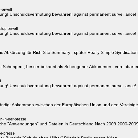
-orwell
g! Unschuldsvermutung bewahren! against permanent surveillance! pre
top-orwell
g! Unschuldsvermutung bewahren! against permanent surveillance! pre
 Abkürzung für Rich Site Summary , später Really Simple Syndication
hengen , besser bekannt als Schengener Abkommen , vereinbarten fü
l
g! Unschuldsvermutung bewahren! against permanent surveillance! pre
dig: Abkommen zwischen der Europäischen Union und den Vereinigten
n-in-der-presse
liche "Anwendungen" und Dateien in Deutschland Nach 2009 2000-200
er-presse
iner Bündnis "Schule ohne Militär" Bündnis Berlin gegen Krieg ...