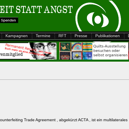
Kampagnen
Termine
RFT
Presse
Publikationen
ounterfeiting Trade Agreement , abgekürzt ACTA , ist ein multilateral