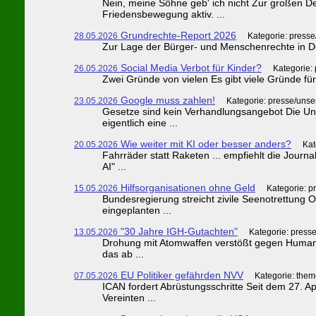
Nein, meine Söhne geb' ich nicht Zur großen D
Friedensbewegung aktiv. ...
Grundrechte-Report 2026
28.05.2026
Kategorie: press
Zur Lage der Bürger- und Menschenrechte in Deut
Social Media Verbot für Kinder?
26.05.2026
Kategorie:
Zwei Gründe von vielen Es gibt viele Gründe für 
Google muss zahlen!
23.05.2026
Kategorie: presse/unse
Gesetze sind kein Verhandlungsangebot Die Unt
eigentlich eine ...
Wie weiter mit KI oder besser anders?
20.05.2026
Kat
Fahrräder statt Raketen ... empfiehlt die Journa
AI" ...
Hilfsorganisationen ohne Geld
15.05.2026
Kategorie: p
Bundesregierung streicht zivile Seenotrettung O
eingeplanten ...
"30 Jahre IGH-Gutachten"
13.05.2026
Kategorie: press
Drohung mit Atomwaffen verstößt gegen Humanitä
das ab ...
EU Politiker gefährden NVV
07.05.2026
Kategorie: them
ICAN fordert Abrüstungsschritte Seit dem 27. A
Vereinten ...