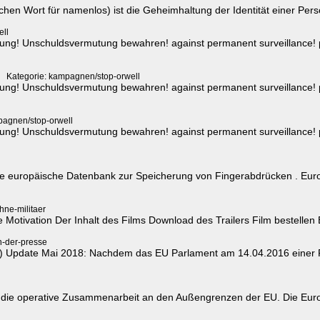
n Wort für namenlos) ist die Geheimhaltung der Identität einer Person,
ell
g! Unschuldsvermutung bewahren! against permanent surveillance! pre
Kategorie: kampagnen/stop-orwell
g! Unschuldsvermutung bewahren! against permanent surveillance! pre
pagnen/stop-orwell
g! Unschuldsvermutung bewahren! against permanent surveillance! pre
europäische Datenbank zur Speicherung von Fingerabdrücken . Eurod
hne-militaer
tivation Der Inhalt des Films Download des Trailers Film bestellen Be
n-der-presse
 Update Mai 2018: Nachdem das EU Parlament am 14.04.2016 einer Fl
ür die operative Zusammenarbeit an den Außengrenzen der EU. Die Eur