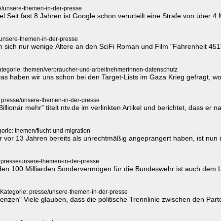
e/unsere-themen-in-der-presse
l Seit fast 8 Jahren ist Google schon verurteilt eine Strafe von über 4
/unsere-themen-in-der-presse
n sich nur wenige Ältere an den SciFi Roman und Film "Fahrenheit 451
tegorie: themen/verbraucher-und-arbeitnehmerinnen-datenschutz
haben wir uns schon bei den Target-Lists im Gaza Krieg gefragt, wo 
: presse/unsere-themen-in-der-presse
illionär mehr" titelt ntv.de im verlinkten Artikel und berichtet, dass
orie: themen/flucht-und-migration
vor 13 Jahren bereits als unrechtmäßig angeprangert haben, ist nun 
 presse/unsere-themen-in-der-presse
n 100 Milliarden Sondervermögen für die Bundeswehr ist auch dem Le
Kategorie: presse/unsere-themen-in-der-presse
en" Viele glauben, dass die politische Trennlinie zwischen den Parte