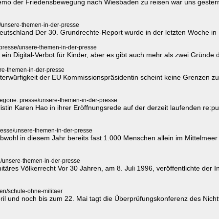
emo der Friedensbewegung nach Wiesbaden zu reisen war uns gestern n
e/unsere-themen-in-der-presse
schland Der 30. Grundrechte-Report wurde in der letzten Woche in Karlsr
 presse/unsere-themen-in-der-presse
ein Digital-Verbot für Kinder, aber es gibt auch mehr als zwei Gründe d
re-themen-in-der-presse
erwürfigkeit der EU Kommissionspräsidentin scheint keine Grenzen z
egorie: presse/unsere-themen-in-der-presse
listin Karen Hao in ihrer Eröffnungsrede auf der derzeit laufenden re:p
resse/unsere-themen-in-der-presse
bwohl in diesem Jahr bereits fast 1.000 Menschen allein im Mittelmeer
e/unsere-themen-in-der-presse
res Völkerrecht Vor 30 Jahren, am 8. Juli 1996, veröffentlichte der I
en/schule-ohne-militaer
pril und noch bis zum 22. Mai tagt die Überprüfungskonferenz des Nic