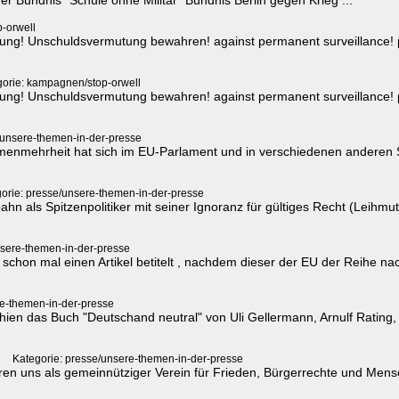
-orwell
g! Unschuldsvermutung bewahren! against permanent surveillance! pre
gorie: kampagnen/stop-orwell
g! Unschuldsvermutung bewahren! against permanent surveillance! pre
/unsere-themen-in-der-presse
immenmehrheit hat sich im EU-Parlament und in verschiedenen anderen 
orie: presse/unsere-themen-in-der-presse
n als Spitzenpolitiker mit seiner Ignoranz für gültiges Recht (Leihmu
nsere-themen-in-der-presse
 schon mal einen Artikel betitelt , nachdem dieser der EU der Reihe 
re-themen-in-der-presse
schien das Buch "Deutschand neutral" von Uli Gellermann, Arnulf Rating
Kategorie: presse/unsere-themen-in-der-presse
eren uns als gemeinnütziger Verein für Frieden, Bürgerrechte und Mensch