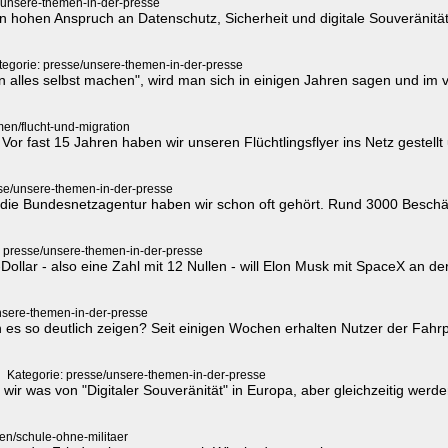
/unsere-themen-in-der-presse
n hohen Anspruch an Datenschutz, Sicherheit und digitale Souveränität
tegorie: presse/unsere-themen-in-der-presse
 alles selbst machen", wird man sich in einigen Jahren sagen und im 
men/flucht-und-migration
r fast 15 Jahren haben wir unseren Flüchtlingsflyer ins Netz gestellt u
sse/unsere-themen-in-der-presse
 die Bundesnetzagentur haben wir schon oft gehört. Rund 3000 Beschäf
: presse/unsere-themen-in-der-presse
-Dollar - also eine Zahl mit 12 Nullen - will Elon Musk mit SpaceX 
nsere-themen-in-der-presse
n es so deutlich zeigen? Seit einigen Wochen erhalten Nutzer der Fah
Kategorie: presse/unsere-themen-in-der-presse
wir was von "Digitaler Souveränität" in Europa, aber gleichzeitig we
en/schule-ohne-militaer