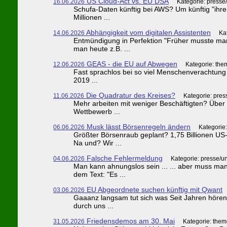
US Cloud-Act vs. EU DSA
16.06.2026
Kategorie: presse
Schufa-Daten künftig bei AWS? Um künftig "ihre
Millionen ...
Abhängigkeit vom digitalen Assistenten
14.06.2026
Ka
Entmündigung in Perfektion "Früher musste man
man heute z.B. ...
GEAS - die EU auf Abwegen
12.06.2026
Kategorie: the
Fast sprachlos bei so viel Menschenverachtung Vo
2019 ...
Die Quadratur des Kreises?
11.06.2026
Kategorie: pre
Mehr arbeiten mit weniger Beschäftigten? Über
Wettbewerb ...
Musk lässt Börsenregeln ändern
06.06.2026
Kategorie
Größter Börsenraub geplant? 1,75 Billionen US
Na und? Wir ...
Falsche Fehlermeldung
04.06.2026
Kategorie: presse/u
Man kann ahnungslos sein ... ... aber muss ma
dem Text: "Es ...
EU Abgeordnete suchen künftig mit Qwant
03.06.2026
Gaaanz langsam tut sich was Seit Jahren hören 
durch uns ...
Friedensdemos am 30. Mai
31.05.2026
Kategorie: them