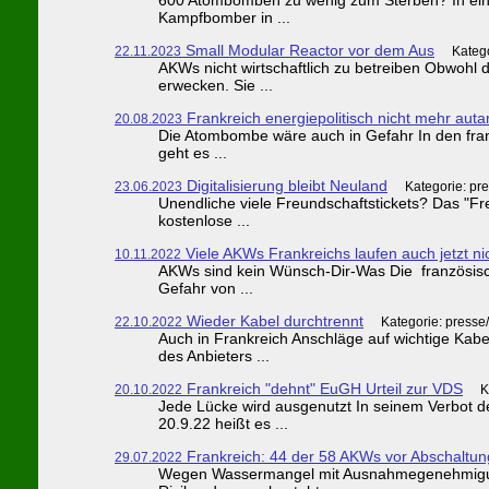
Kampfbomber in ...
Small Modular Reactor vor dem Aus
22.11.2023
Kateg
AKWs nicht wirtschaftlich zu betreiben Obwohl 
erwecken. Sie ...
Frankreich energiepolitisch nicht mehr auta
20.08.2023
Die Atombombe wäre auch in Gefahr In den franz
geht es ...
Digitalisierung bleibt Neuland
23.06.2023
Kategorie: pr
Unendliche viele Freundschaftstickets? Das "Fr
kostenlose ...
Viele AKWs Frankreichs laufen auch jetzt ni
10.11.2022
AKWs sind kein Wünsch-Dir-Was Die französisc
Gefahr von ...
Wieder Kabel durchtrennt
22.10.2022
Kategorie: presse
Auch in Frankreich Anschläge auf wichtige Kabe
des Anbieters ...
Frankreich "dehnt" EuGH Urteil zur VDS
20.10.2022
K
Jede Lücke wird ausgenutzt In seinem Verbot 
20.9.22 heißt es ...
Frankreich: 44 der 58 AKWs vor Abschaltun
29.07.2022
Wegen Wassermangel mit Ausnahmegenehmigungen