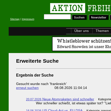
Sitemap
|
Impressum
Über uns
Themen
Erweiterte Suche
Ergebnis der Suche
Gesucht wurde nach 'frankreich'
erneut suchen
08.08.2026 11:04:14
Neue Atomraketen sind schneller
20.07.2026
Kategorie
Wer schneller schießt, ist etwas später tot? "L
US Cloud-Act vs. EU DSA
16.06.2026
Kategorie: presse