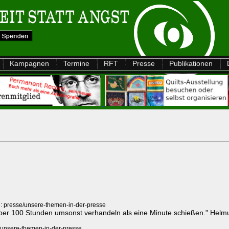
Kampagnen
Termine
RFT
Presse
Publikationen
: presse/unsere-themen-in-der-presse
ieber 100 Stunden umsonst verhandeln als eine Minute schießen." Helmut
/unsere-themen-in-der-presse