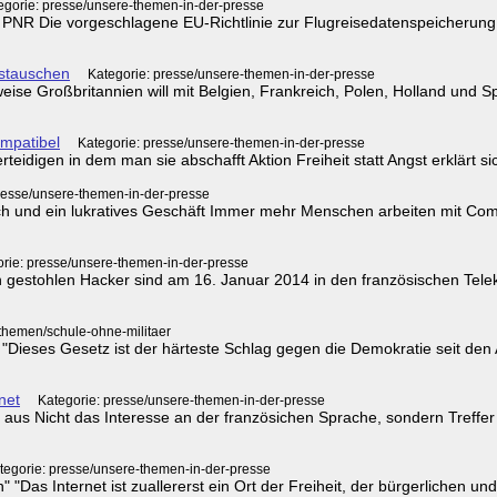
egorie: presse/unsere-themen-in-der-presse
 PNR Die vorgeschlagene EU-Richtlinie zur Flugreisedatenspeicherung 
stauschen
Kategorie: presse/unsere-themen-in-der-presse
se Großbritannien will mit Belgien, Frankreich, Polen, Holland und S
ompatibel
Kategorie: presse/unsere-themen-in-der-presse
eidigen in dem man sie abschafft Aktion Freiheit statt Angst erklärt sic
resse/unsere-themen-in-der-presse
lich und ein lukratives Geschäft Immer mehr Menschen arbeiten mit Co
rie: presse/unsere-themen-in-der-presse
 gestohlen Hacker sind am 16. Januar 2014 in den französischen Te
 themen/schule-ohne-militaer
r "Dieses Gesetz ist der härteste Schlag gegen die Demokratie seit d
net
Kategorie: presse/unsere-themen-in-der-presse
 aus Nicht das Interesse an der französichen Sprache, sondern Treffer
tegorie: presse/unsere-themen-in-der-presse
en" "Das Internet ist zuallererst ein Ort der Freiheit, der bürgerlichen 