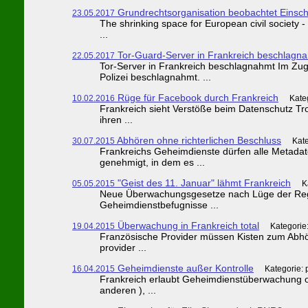
Grundrechtsorganisation beobachtet Einsc
23.05.2017
The shrinking space for European civil society 
...
Tor-Guard-Server in Frankreich beschlagn
22.05.2017
Tor-Server in Frankreich beschlagnahmt Im Zu
Polizei beschlagnahmt. ...
Rüge für Facebook durch Frankreich
10.02.2016
Kate
Frankreich sieht Verstöße beim Datenschutz Tro
ihren ...
Abhören ohne richterlichen Beschluss
30.07.2015
Kat
Frankreichs Geheimdienste dürfen alle Metad
genehmigt, in dem es ...
"Geist des 11. Januar" lähmt Frankreich
05.05.2015
K
Neue Überwachungsgesetze nach Lüge der Regie
Geheimdienstbefugnisse ...
Überwachung in Frankreich total
19.04.2015
Kategorie
Französische Provider müssen Kisten zum Abhöre
provider ...
Geheimdienste außer Kontrolle
16.04.2015
Kategorie:
Frankreich erlaubt Geheimdienstüberwachung o
anderen ), ...