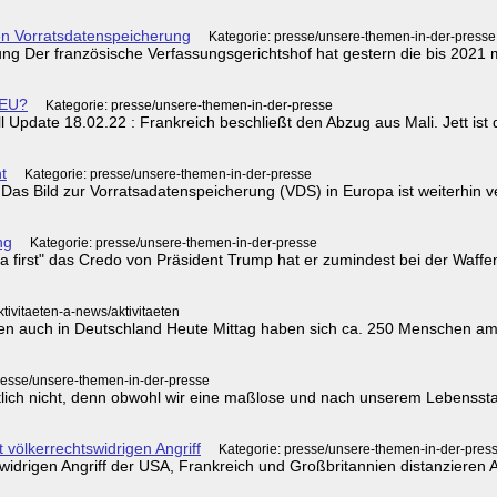
en Vorratsdatenspeicherung
Kategorie: presse/unsere-themen-in-der-presse
ng Der französische Verfassungsgerichtshof hat gestern die bis 2021 
 EU?
Kategorie: presse/unsere-themen-in-der-presse
l Update 18.02.22 : Frankreich beschließt den Abzug aus Mali. Jett ist
t
Kategorie: presse/unsere-themen-in-der-presse
 Das Bild zur Vorratsadatenspeicherung (VDS) in Europa ist weiterhin
ng
Kategorie: presse/unsere-themen-in-der-presse
irst" das Credo von Präsident Trump hat er zumindest bei der Waffenpr
ktivitaeten-a-news/aktivitaeten
n auch in Deutschland Heute Mittag haben sich ca. 250 Menschen am
resse/unsere-themen-in-der-presse
entlich nicht, denn obwohl wir eine maßlose und nach unserem Lebenss
t völkerrechtswidrigen Angriff
Kategorie: presse/unsere-themen-in-der-pres
widrigen Angriff der USA, Frankreich und Großbritannien distanzieren Au