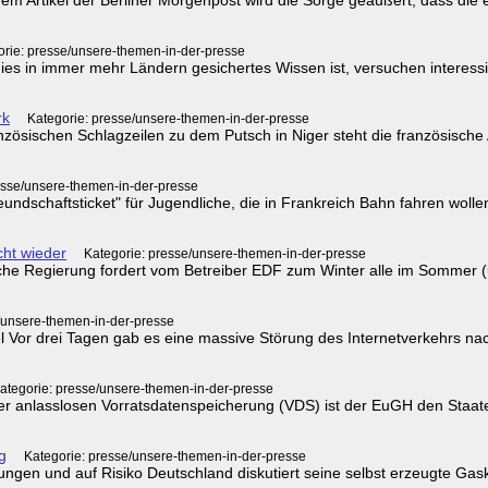
orie: presse/unsere-themen-in-der-presse
dies in immer mehr Ländern gesichertes Wissen ist, versuchen interessi
rk
Kategorie: presse/unsere-themen-in-der-presse
ösischen Schlagzeilen zu dem Putsch in Niger steht die französische 
esse/unsere-themen-in-der-presse
eundschaftsticket" für Jugendliche, die in Frankreich Bahn fahren woll
cht wieder
Kategorie: presse/unsere-themen-in-der-presse
he Regierung fordert vom Betreiber EDF zum Winter alle im Sommer (u
/unsere-themen-in-der-presse
l Vor drei Tagen gab es eine massive Störung des Internetverkehrs na
ategorie: presse/unsere-themen-in-der-presse
der anlasslosen Vorratsdatenspeicherung (VDS) ist der EuGH den Staa
g
Kategorie: presse/unsere-themen-in-der-presse
 und auf Risiko Deutschland diskutiert seine selbst erzeugte Gaskri