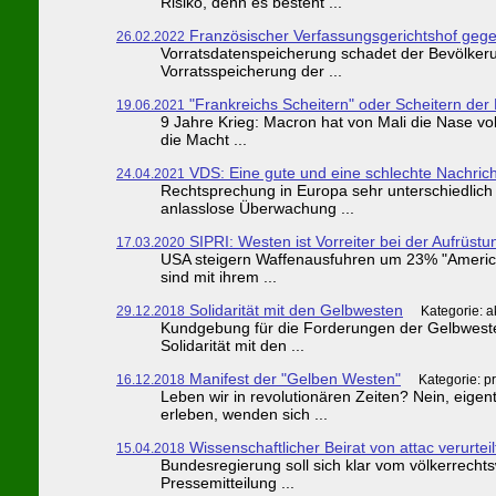
Risiko, denn es besteht ...
Französischer Verfassungsgerichtshof geg
26.02.2022
Vorratsdatenspeicherung schadet der Bevölkeru
Vorratsspeicherung der ...
"Frankreichs Scheitern" oder Scheitern der
19.06.2021
9 Jahre Krieg: Macron hat von Mali die Nase vol
die Macht ...
VDS: Eine gute und eine schlechte Nachrich
24.04.2021
Rechtsprechung in Europa sehr unterschiedlich
anlasslose Überwachung ...
SIPRI: Westen ist Vorreiter bei der Aufrüstu
17.03.2020
USA steigern Waffenausfuhren um 23% "America f
sind mit ihrem ...
Solidarität mit den Gelbwesten
29.12.2018
Kategorie: a
Kundgebung für die Forderungen der Gelbweste
Solidarität mit den ...
Manifest der "Gelben Westen"
16.12.2018
Kategorie: p
Leben wir in revolutionären Zeiten? Nein, eig
erleben, wenden sich ...
Wissenschaftlicher Beirat von attac verurteil
15.04.2018
Bundesregierung soll sich klar vom völkerrechts
Pressemitteilung ...