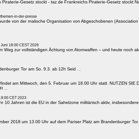
chs Piraterie-Gesetz stockt - taz.de Frankreichs Piraterie-Gesetz stock
-themen-in-der-presse
urde von der malische Organisation von Abgeschobenen (Association 
. Juni 18:00 CEST 2026
 Weg zur vollständigen Ächtung von Atomwaffen – und heute noch aktue
nburger Tor am So. 9.3. ab 12h Seid ...
findet am Mittwoch, den 5. Februar um 18.00 Uhr statt. NUTZEN 
 ...
 19:00 CET 2023
r 10 Jahren ist die EU in der Sahelzone militärisch aktiv, insbesondere i
mber 2018 um 13.00 Uhr auf dem Pariser Platz am Brandenburger Tor. A