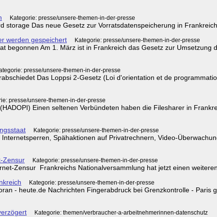
h
Kategorie: presse/unsere-themen-in-der-presse
d storage Das neue Gesetz zur Vorratsdatenspeicherung in Frankreichs f
er werden gespeichert
Kategorie: presse/unsere-themen-in-der-presse
 hat begonnen Am 1. März ist in Frankreich das Gesetz zur Umsetzung d
ategorie: presse/unsere-themen-in-der-presse
rabschiedet Das Loppsi 2-Gesetz (Loi d'orientation et de programmation
ie: presse/unsere-themen-in-der-presse
 (HADOPI) Einen seltenen Verbündeten haben die Filesharer in Frankr
ngsstaat
Kategorie: presse/unsere-themen-in-der-presse
ternetsperren, Spähaktionen auf Privatrechnern, Video-Überwachung 
t-Zensur
Kategorie: presse/unsere-themen-in-der-presse
ernet-Zensur Frankreichs Nationalversammlung hat jetzt einen weiteren S
nkreich
Kategorie: presse/unsere-themen-in-der-presse
oran - heute.de Nachrichten Fingerabdruck bei Grenzkontrolle - Paris ge
verzögert
Kategorie: themen/verbraucher-a-arbeitnehmerinnen-datenschutz