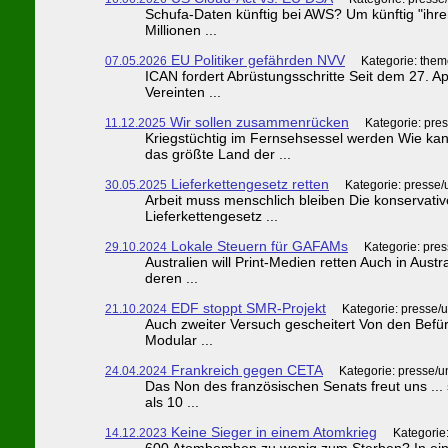
Schufa-Daten künftig bei AWS? Um künftig "ihre
Millionen ...
EU Politiker gefährden NVV
07.05.2026
Kategorie: them
ICAN fordert Abrüstungsschritte Seit dem 27. A
Vereinten ...
Wir sollen zusammenrücken
11.12.2025
Kategorie: pre
Kriegstüchtig im Fernsehsessel werden Wie kan
das größte Land der ...
Lieferkettengesetz retten
30.05.2025
Kategorie: presse
Arbeit muss menschlich bleiben Die konservative
Lieferkettengesetz ...
Lokale Steuern für GAFAMs
29.10.2024
Kategorie: pre
Australien will Print-Medien retten Auch in Aus
deren ...
EDF stoppt SMR-Projekt
21.10.2024
Kategorie: presse/
Auch zweiter Versuch gescheitert Von den Befür
Modular ...
Frankreich gegen CETA
24.04.2024
Kategorie: presse/
Das Non des französischen Senats freut uns ...
als 10 ...
Keine Sieger in einem Atomkrieg
14.12.2023
Kategorie
600 Atombomben zu wenig zum Sterben? In einem