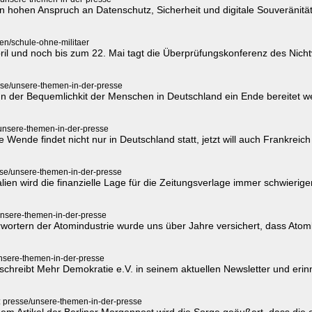
n hohen Anspruch an Datenschutz, Sicherheit und digitale Souveränität
en/schule-ohne-militaer
pril und noch bis zum 22. Mai tagt die Überprüfungskonferenz des Nic
sse/unsere-themen-in-der-presse
n der Bequemlichkit der Menschen in Deutschland ein Ende bereitet w
/unsere-themen-in-der-presse
 Wende findet nicht nur in Deutschland statt, jetzt will auch Frankreic
sse/unsere-themen-in-der-presse
tralien wird die finanzielle Lage für die Zeitungsverlage immer schwie
unsere-themen-in-der-presse
wortern der Atomindustrie wurde uns über Jahre versichert, dass Atomk
unsere-themen-in-der-presse
 schreibt Mehr Demokratie e.V. in seinem aktuellen Newsletter und erin
: presse/unsere-themen-in-der-presse
 Artikel der Berliner Morgenpost wird die Sorge geäußert, dass die 