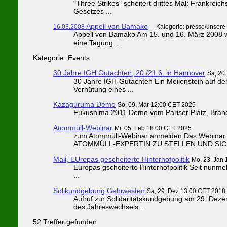
"Three Strikes" scheitert drittes Mal: Frankrei
Gesetzes ...
Appell von Bamako
16.03.2008
Kategorie: presse/unsere
Appell von Bamako Am 15. und 16. März 2008 w
eine Ta­gung ...
Kategorie: Events
30 Jahre IGH Gutachten, 20./21.6. in Hannover
Sa, 20
30 Jahre IGH-Gutachten Ein Meilenstein auf dem
Verhütung eines ...
Kazaguruma Demo
So, 09. Mar 12:00 CET 2025
Fukushima 2011 Demo vom Pariser Platz, Brande
Atommüll-Webinar
Mi, 05. Feb 18:00 CET 2025
zum Atommüll-Webinar anmelden Das Webinar 
ATOMMÜLL-EXPERTIN ZU STELLEN UND SICH
Mali, EUropas gescheiterte Hinterhofpolitik
Mo, 23. Jan
Europas gscheiterte Hinterhofpolitik Seit nunmeh
...
Solikundgebung Gelbwesten
Sa, 29. Dez 13:00 CET 2018
Aufruf zur Solidaritätskundgebung am 29. Deze
des Jahreswechsels ...
52 Treffer gefunden