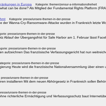
hränkungen in Europa
Kategorie: themen/zensur-a-informationsfreiheit
- what can be done? Als Mitglied der Fundamental Rights Platform (FRA)
ahmt
Kategorie: presse/unsere-themen-in-der-presse
ge der Wanna-Cry-Ransomware-Attacke wurden in Frankreich letzte Wo
gorie: presse/unsere-themen-in-der-presse
tz Ablauf der Übergangsfrist für Safe Harbor am 1. Februar lässt Face
egorie: presse/unsere-themen-in-der-presse
aten aufzeichnen Das französische Verfassungsgericht hat nun weit
ategorie: presse/unsere-themen-in-der-presse
rung Heute wird die französische Nationalversammlung über einen u
: presse/unsere-themen-in-der-presse
n installieren Mit dem neuen Abhörgesetz in Frankreich sollen Behörd
 presse/unsere-themen-in-der-presse
hne richterliche Ermächtigung und Verfassungsschutz baut Internetü