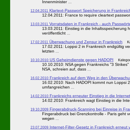
Innenminister ...
Klartext-Passwort Speicherung in Frankreic
12.04.2011
12.04.2011: France to require cleartext passwor
Vorratsdaten in Frankreich - auch Passwört
13.03.2011
13.03.2011: Einstieg in die Inhaltsspeicherung
veröffentlicht ...
Überwachung und Zensur in Frankreich
17.02.2011
K
17.02.2011: Loppsi 2 in Frankreich endgültig ve
letzten ...
US Geheimdienste gegen HADOPI
10.10.2010
Kategor
10.10.2010: NSA gegen Frankreichs "3 Strikes"
NSA, schreien auf, dass ...
Frankreich auf dem Weg in den Überwachu
16.02.2010
16.02.2010: Nach HADOPI kommt nun Loppsi 2 In
umfangreichen ...
Frankreichs erneuter Einstieg in die Interne
14.02.2010
14.02.2010: Frankreich wagt Einstieg in die Int
Fingerabdruck-Scanning bei Einreise in Fra
19.10.2009
Fingerabdruck bei Grenzkontrolle - Paris geht v
wegen ...
Internet-Filter-Gesetz in Frankreich erneut 
23.07.2009