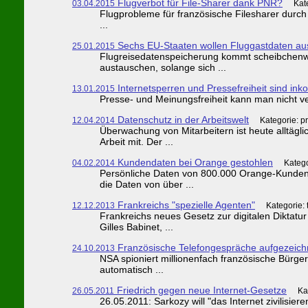
Flugverbot für File-Sharer dank PNR?
03.04.2015
Kat
Flugprobleme für französische Filesharer durch
...
Sechs EU-Staaten wollen Fluggastdaten au
25.01.2015
Flugreisedatenspeicherung kommt scheibchenwei
austauschen, solange sich ...
Internetsperren und Pressefreiheit sind ink
13.01.2015
Presse- und Meinungsfreiheit kann man nicht vert
Datenschutz in der Arbeitswelt
12.04.2014
Kategorie: p
Überwachung von Mitarbeitern ist heute alltäg
Arbeit mit. Der ...
Kundendaten bei Orange gestohlen
04.02.2014
Katego
Persönliche Daten von 800.000 Orange-Kunden
die Daten von über ...
Frankreichs "spezielle Agenten"
12.12.2013
Kategorie:
Frankreichs neues Gesetz zur digitalen Diktatu
Gilles Babinet, ...
Französische Telefongespräche aufgezeich
24.10.2013
NSA spioniert millionenfach französische Bürger
automatisch ...
Friedrich gegen neue Internet-Gesetze
26.05.2011
Ka
26.05.2011: Sarkozy will "das Internet zivilisier