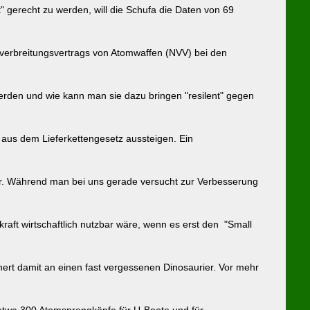
" gerecht zu werden, will die Schufa die Daten von 69
htverbreitungsvertrags von Atomwaffen (NVV) bei den
erden und wie kann man sie dazu bringen "resilent" gegen
h aus dem Lieferkettengesetz aussteigen. Ein
riger. Während man bei uns gerade versucht zur Verbesserung
raft wirtschaftlich nutzbar wäre, wenn es erst den "Small
nert damit an einen fast vergessenen Dinosaurier. Vor mehr
etwa 300 Atomsprengköpfe für U-Boote und für