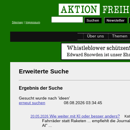
Sitemap
|
Impressum
Über uns
Themen
Erweiterte Suche
Ergebnis der Suche
Gesucht wurde nach 'ideen'
erneut suchen
08.08.2026 03:34:45
Wie weiter mit KI oder besser anders?
20.05.2026
Kat
Fahrräder statt Raketen ... empfiehlt die Journa
AI" ...