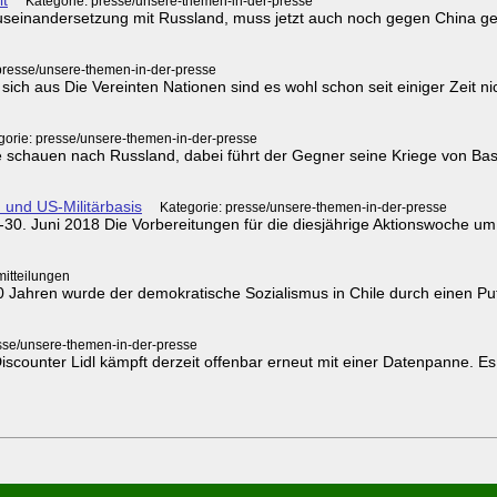
Kategorie: presse/unsere-themen-in-der-presse
 Auseinandersetzung mit Russland, muss jetzt auch noch gegen China g
presse/unsere-themen-in-der-presse
ich aus Die Vereinten Nationen sind es wohl schon seit einiger Zeit 
gorie: presse/unsere-themen-in-der-presse
le schauen nach Russland, dabei führt der Gegner seine Kriege von Ba
 und US-Militärbasis
Kategorie: presse/unsere-themen-in-der-presse
30. Juni 2018 Die Vorbereitungen für die diesjährige Aktionswoche um
mitteilungen
hren wurde der demokratische Sozialismus in Chile durch einen Putsc
sse/unsere-themen-in-der-presse
scounter Lidl kämpft derzeit offenbar erneut mit einer Datenpanne. Es 