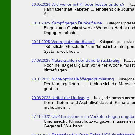
Wie weiter mit KI oder besser anders?
20.05.2026
Kat
Fahrräder statt Raketen ... empfiehlt die Journa
AI" ...
Kampf gegen Dunkelflaute
13.11.2025
Kategorie: press
Biogas statt Gaskraftwerke Wenn im Herbst und 
Dagegen möchte ...
Wann platzt die Blase?
10.11.2025
Kategorie: presse/un
"Künstliche Geschäfte" um "künstliche Intellig
System, welches ...
Nutzerzahlen der BundID rückläufig
27.08.2025
Katego
Noch ne' ID gefällig Erst vor einer Woche musst
hinterfragen. ...
Nicht-optimale Wegeoptimierung
23.01.2025
Kategorie
Der KI ausgeliefert ... ... fühlen sich die Me
geht es ...
Rettet die Radwege
29.06.2023
Kategorie: presse/unser
Berlin: Beton- und Asphaltwüste statt Klimaret
mühsamen ...
CO2 Emissionen im Verkehr steigen ungeb
27.11.2022
Unionsrecht: Klimaschutz-Vorgaben müssen eink
Gegenteil. Wie kann ...
Szenarien für Krieg China-USA durchgespie