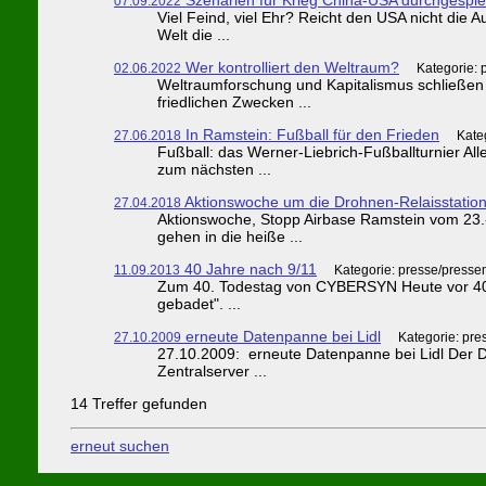
07.09.2022
Viel Feind, viel Ehr? Reicht den USA nicht die
Welt die ...
Wer kontrolliert den Weltraum?
02.06.2022
Kategorie: 
Weltraumforschung und Kapitalismus schließen s
friedlichen Zwecken ...
In Ramstein: Fußball für den Frieden
27.06.2018
Kate
Fußball: das Werner-Liebrich-Fußballturnier Al
zum nächsten ...
Aktionswoche um die Drohnen-Relaisstation
27.04.2018
Aktionswoche, Stopp Airbase Ramstein vom 23.-
gehen in die heiße ...
40 Jahre nach 9/11
11.09.2013
Kategorie: presse/presse
Zum 40. Todestag von CYBERSYN Heute vor 40 Ja
gebadet". ...
erneute Datenpanne bei Lidl
27.10.2009
Kategorie: pre
27.10.2009: erneute Datenpanne bei Lidl Der Di
Zentralserver ...
14 Treffer gefunden
erneut suchen