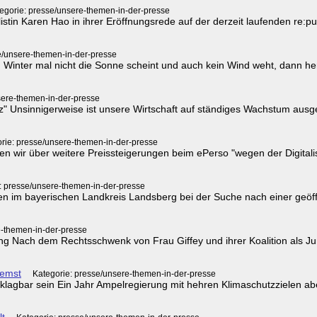
egorie: presse/unsere-themen-in-der-presse
listin Karen Hao in ihrer Eröffnungsrede auf der derzeit laufenden re:p
e/unsere-themen-in-der-presse
Winter mal nicht die Sonne scheint und auch kein Wind weht, dann her
sere-themen-in-der-presse
enz" Unsinnigerweise ist unsere Wirtschaft auf ständiges Wachstum ausg
rie: presse/unsere-themen-in-der-presse
en wir über weitere Preissteigerungen beim ePerso "wegen der Digitali
: presse/unsere-themen-in-der-presse
nschen im bayerischen Landkreis Landsberg bei der Suche nach einer g
e-themen-in-der-presse
tung Nach dem Rechtsschwenk von Frau Giffey und ihrer Koalition als Ju
remst
Kategorie: presse/unsere-themen-in-der-presse
lagbar sein Ein Jahr Ampelregierung mit hehren Klimaschutzzielen ab
lt