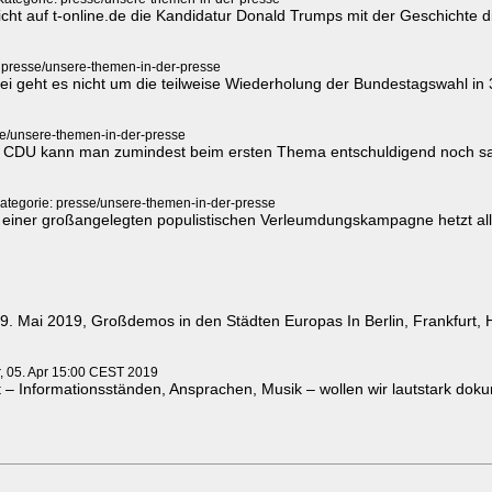
icht auf t-online.de die Kandidatur Donald Trumps mit der Geschichte
 presse/unsere-themen-in-der-presse
i geht es nicht um die teilweise Wiederholung der Bundestagswahl in 
se/unsere-themen-in-der-presse
 CDU kann man zumindest beim ersten Thema entschuldigend noch sage
ategorie: presse/unsere-themen-in-der-presse
einer großangelegten populistischen Verleumdungskampagne hetzt alle
 Mai 2019, Großdemos in den Städten Europas In Berlin, Frankfurt, Ha
r, 05. Apr 15:00 CEST 2019
– Informationsständen, Ansprachen, Musik – wollen wir lautstark dok