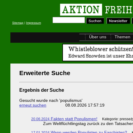
Sitemap
|
Impressum
Über uns
Themen
Erweiterte Suche
Ergebnis der Suche
Gesucht wurde nach 'populismus'
erneut suchen
08.08.2026 17:57:19
Fakten statt Populismen!
20.06.2024
Kategorie: presse/
Zum Weltflüchtlingstag zurück zu den Tatsachen D
Wann werden Populisten zu Faschisten?
17.01.2024