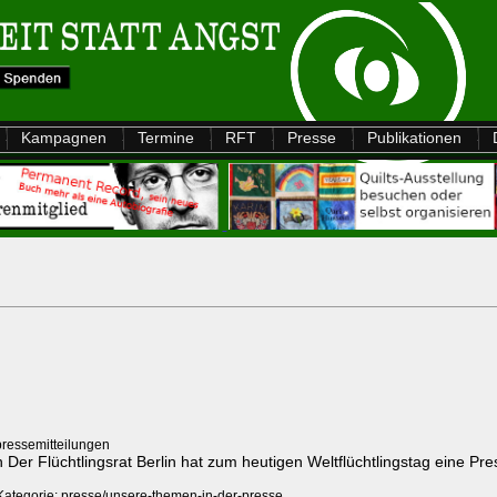
Kampagnen
Termine
RFT
Presse
Publikationen
pressemitteilungen
er Flüchtlingsrat Berlin hat zum heutigen Weltflüchtlingstag eine Presse
Kategorie: presse/unsere-themen-in-der-presse