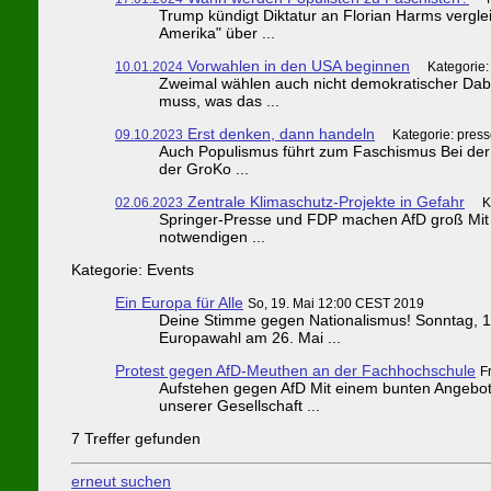
Trump kündigt Diktatur an Florian Harms vergle
Amerika" über ...
Vorwahlen in den USA beginnen
10.01.2024
Kategorie:
Zweimal wählen auch nicht demokratischer Dabe
muss, was das ...
Erst denken, dann handeln
09.10.2023
Kategorie: pres
Auch Populismus führt zum Faschismus Bei der
der GroKo ...
Zentrale Klimaschutz-Projekte in Gefahr
02.06.2023
K
Springer-Presse und FDP machen AfD groß Mit 
notwendigen ...
Kategorie: Events
Ein Europa für Alle
So, 19. Mai 12:00 CEST 2019
Deine Stimme gegen Nationalismus! Sonntag, 19.
Europawahl am 26. Mai ...
Protest gegen AfD-Meuthen an der Fachhochschule
F
Aufstehen gegen AfD Mit einem bunten Angebot 
unserer Gesellschaft ...
7 Treffer gefunden
erneut suchen