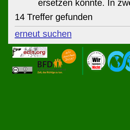
ersetzen könnte. In zwei
14 Treffer gefunden
erneut suchen