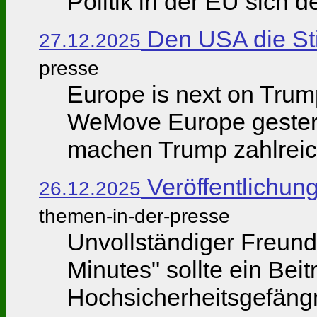
Politik in der EU sich 
Den USA die Sti
27.12.2025
presse
Europe is next on Trump
WeMove Europe gestern
machen Trump zahlreich
Veröffentlichun
26.12.2025
themen-in-der-presse
Unvollständiger Freun
Minutes" sollte ein Bei
Hochsicherheitsgefängni