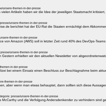
se/unsere-themen-in-der-presse
ielen Artikeln haben wir die Idee der jeweiligen Staatsmacht kritisier
 presse/unsere-themen-in-der-presse
eise.de berichtet hat der EU-Rat die Staaten ermächtigt dem Abkomme
/unsere-themen-in-der-presse
vice von Amazon (AWS) soll in letzter Zeit rund 40% des DevOps-Teams
: presse/unsere-themen-in-der-presse
 Gestern erhielten wir den aktuellen Newsletter von abgeordnetenwat
-themen-in-der-presse
olizei bei einem Einsatz einen Beschluss zur Beschlagnahme beim aktue
ere-themen-in-der-presse
sen, aber wenn man etwas behauptet, dann sollten sich diese Aussagen a
tegorie: presse/unsere-themen-in-der-presse
 McCarthy und die Verfolgung Andersdenkender zu verhindern sind ge