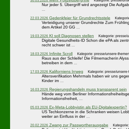
30.03.2026
Kategorie: presse/uns
Nur jeder 5. Übergriff wird angezeigt Die Aufga
...
Gedenkfeier für Grundrechtsstele
22.03.2026
Kategori
Verteidigung unserer Grundrechte Zum Frühling
dem Artikel 20 GG ...
KI soll Diagnosen stellen
19.03.2026
Kategorie: presse/
Digitale Gesundheits-ID Schon die ePA als zen
recht schwer ist ...
Infinite Scroll
18.03.2026
Kategorie: presse/unsere-themen
Raus aus der Schleife! Die Filmemacherin Alyss
betreiben in dem ...
Kaliforniens Irrweg
17.03.2026
Kategorie: presse/unsere
Altersverifikation Mehrmals haben wir uns gege
Kinder im ...
Regierungshandeln muss transparent sein
16.03.2026
Hände weg vom Berliner Informationsfreiheitsge
Informationsfreiheit, ...
Ex-Meta-Lobbyistin als EU-Digitalexpertin?
05.03.2026
US Techkonzerne in die Schranken weisen Lobb
weiter an Einfluss in der ...
Zwang zur Passwortherausgabe
20.02.2026
Kategorie