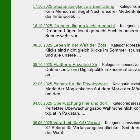
Staatenlosigkeit als Bestrafung
17.10.2025
Kategorie: 
Kein Mensch ist illegal Nach unserer Medienkri
die Innenpolitik ...
Drohnen fliegen leicht gemacht
16.10.2025
Kategorie: 
Drohnen-Lügen leicht gemacht Auch in unserer s
Bundeswehr vor ...
Leben in der Welt der Bots
08.10.2025
Kategorie: pres
Klicks sind nicht gleich Klicks Im Sommer ist u
und alle unsere ...
Plattform Privatheit 25
05.10.2025
Kategorie: themen/ve
Datenschutz und Digitalpolitik in krisenhaften Z
am ...
Einsatz für die Privatsphäre
22.06.2025
Kategorie: aktiv
Markt der Möglichkeiten Auf dem Markt der Mö
um den ...
Überwachung hier und dort
04.06.2025
Kategorie: pres
Perfekter Überwachungszoo Wahrscheinlich kön
tkp.at in Pakistan. ...
Vorarbeit für AfD Verbot
08.05.2025
Kategorie: presse/u
37 Belege für Verfassungsfeindlichkeit Seit dem
der Wahl ...