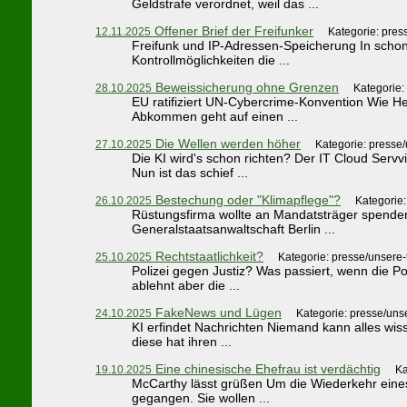
Geldstrafe verordnet, weil das ...
Offener Brief der Freifunker
12.11.2025
Kategorie: pres
Freifunk und IP-Adressen-Speicherung In schon v
Kontrollmöglichkeiten die ...
Beweissicherung ohne Grenzen
28.10.2025
Kategorie:
EU ratifiziert UN-Cybercrime-Konvention Wie H
Abkommen geht auf einen ...
Die Wellen werden höher
27.10.2025
Kategorie: presse
Die KI wird's schon richten? Der IT Cloud Serv
Nun ist das schief ...
Bestechung oder "Klimapflege"?
26.10.2025
Kategorie
Rüstungsfirma wollte an Mandatsträger spenden
Generalstaatsanwaltschaft Berlin ...
Rechtstaatlichkeit?
25.10.2025
Kategorie: presse/unsere
Polizei gegen Justiz? Was passiert, wenn die P
ablehnt aber die ...
FakeNews und Lügen
24.10.2025
Kategorie: presse/uns
KI erfindet Nachrichten Niemand kann alles wis
diese hat ihren ...
Eine chinesische Ehefrau ist verdächtig
19.10.2025
Ka
McCarthy lässt grüßen Um die Wiederkehr eines
gegangen. Sie wollen ...