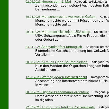
Heraus zum 1. Mai
02.05.2025
Kategorie: aktivitaeten-a-
Zehntausende haben gefeiert Auch gestern habe
BerlinerInnen ...
Menschenrechte weltweit in Gefahr
30.04.2025
Katego
Menschenrechte werden mit Füssen getreten Welt
Menschenrechte auf ...
Müttersterblichkeit in USA steigt
29.04.2025
Kategorie:
USA: Schwangerschaft als Risiko Frauen, die i
oder Geburt zu ...
Anonymität fast unmöglich
24.04.2025
Kategorie: press
Biometrische Gesichtserkennung fast weltweit 
Vor allem ...
KI muss Open Source bleiben
28.03.2025
Kategorie: t
KI in den Händen der Oligarchen Langsam habe
Ausfällen von ...
Welttag gegen Internetzensur
12.03.2025
Kategorie: p
Abschottung des Internetverkehrs nimmt zu Heut
In vielen ...
Digitale Brandmauer errichten!
08.03.2025
Kategorie: 
Demokratische Kontrolle statt Überwachung und
im digitalen ...
Trump Kritik führt zu Polizeieinsatz
22.02.2025
Kategor