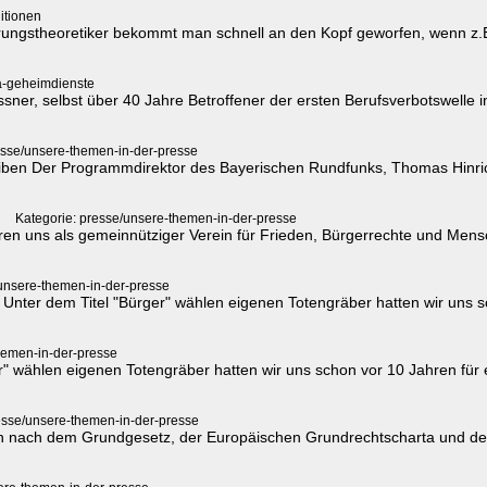
nitionen
ungstheoretiker bekommt man schnell an den Kopf geworfen, wenn z.B
-a-geheimdienste
sner, selbst über 40 Jahre Betroffener der ersten Berufsverbotswelle in
esse/unsere-themen-in-der-presse
eiben Der Programmdirektor des Bayerischen Rundfunks, Thomas Hinric
Kategorie: presse/unsere-themen-in-der-presse
eren uns als gemeinnütziger Verein für Frieden, Bürgerrechte und Mensch
/unsere-themen-in-der-presse
nes' Unter dem Titel "Bürger" wählen eigenen Totengräber hatten wir uns
hemen-in-der-presse
" wählen eigenen Totengräber hatten wir uns schon vor 10 Jahren für e
esse/unsere-themen-in-der-presse
n nach dem Grundgesetz, der Europäischen Grundrechtscharta und de