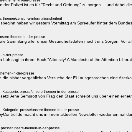
ere-themen-in-der-presse
be der Polizei ist es für "Recht und Ordnung" zu sorgen ... und dabei 
e: themen/zensur-a-informationsfreiheit
sbeginn haben wir gestern Vormittag am Spreeufer hinter dem Bundes
unsere-themen-in-der-presse
trale Sammlung aller unser Gesundheitsdaten macht uns Sorgen. Vor al
-in-der-presse
a Loh sagt in ihrem Buch "Attensity! A Manifesto of the Attention Li
-themen-in-der-presse
n die bisher vergeblichen Versuche der EU ausgesprochen eine Alterkont
Kategorie: presse/unsere-themen-in-der-presse
setz! Arne Semsrott von Frag den Staat schreibt uns über einen erneut
Kategorie: presse/unsere-themen-in-der-presse
yControl.de macht uns in ihrem aktuellen Newsletter wieder einmal d
: presse/unsere-themen-in-der-presse