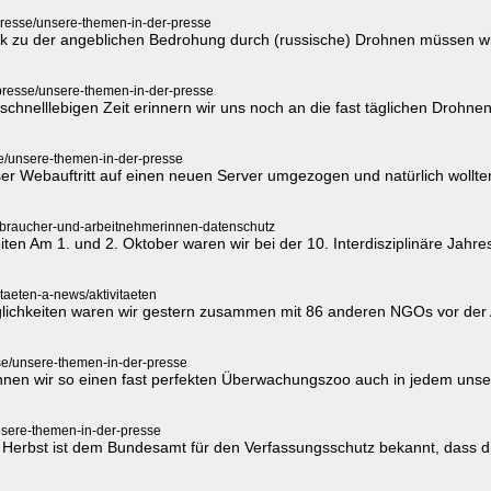
presse/unsere-themen-in-der-presse
tik zu der angeblichen Bedrohung durch (russische) Drohnen müssen wir
presse/unsere-themen-in-der-presse
chnelllebigen Zeit erinnern wir uns noch an die fast täglichen Drohn
se/unsere-themen-in-der-presse
nser Webauftritt auf einen neuen Server umgezogen und natürlich wollte
rbraucher-und-arbeitnehmerinnen-datenschutz
eiten Am 1. und 2. Oktober waren wir bei der 10. Interdisziplinäre Jahr
itaeten-a-news/aktivitaeten
glichkeiten waren wir gestern zusammen mit 86 anderen NGOs vor der 
se/unsere-themen-in-der-presse
nen wir so einen fast perfekten Überwachungszoo auch in jedem unser
nsere-themen-in-der-presse
 Herbst ist dem Bundesamt für den Verfassungsschutz bekannt, dass die 