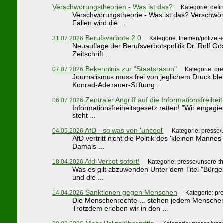
Verschwörungstheorien - Was ist das?
Kategorie: defi
Verschwörungstheorie - Was ist das? Verschwör
Fällen wird die ...
Berufsverbote 2.0
31.07.2026
Kategorie: themen/polizei
Neuauflage der Berufsverbotspolitik Dr. Rolf Gös
Zeitschrift ...
Bekenntnis zur "Staatsräson"
07.07.2026
Kategorie: pr
Journalismus muss frei von jeglichem Druck bl
Konrad-Adenauer-Stiftung ...
Zentraler Angriff auf die Informationsfreiheit
06.07.2026
Informationsfreiheitsgesetz retten! "Wir engagi
steht ...
AfD - so was von 'uncool'
04.05.2026
Kategorie: presse
AfD vertritt nicht die Politik des 'kleinen Man
Damals ...
Afd-Verbot sofort!
18.04.2026
Kategorie: presse/unsere-t
Was es gilt abzuwenden Unter dem Titel "Bürger
und die ...
Sanktionen gegen Menschen
14.04.2026
Kategorie: pr
Die Menschenrechte ... stehen jedem Mensche
Trotzdem erleben wir in den ...
Mehr Polizeiübergriffe