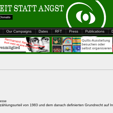
Our Campaigns
Dates
RFT
Press
Publications
resse
ählungsurteil von 1983 und dem danach definierten Grundrecht auf Info