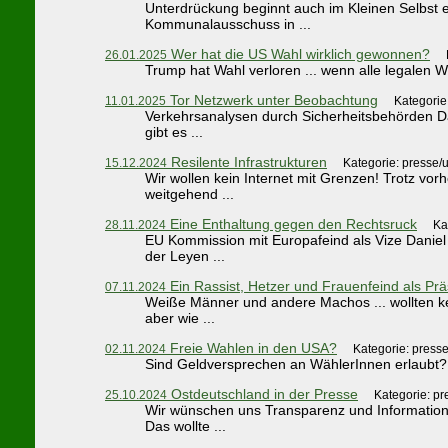
Unterdrückung beginnt auch im Kleinen Selbst e
Kommunalausschuss in ...
Wer hat die US Wahl wirklich gewonnen?
26.01.2025
Trump hat Wahl verloren ... wenn alle legalen 
Tor Netzwerk unter Beobachtung
11.01.2025
Kategorie
Verkehrsanalysen durch Sicherheitsbehörden Das
gibt es ...
Resilente Infrastrukturen
15.12.2024
Kategorie: presse/
Wir wollen kein Internet mit Grenzen! Trotz vor
weitgehend ...
Eine Enthaltung gegen den Rechtsruck
28.11.2024
Ka
EU Kommission mit Europafeind als Vize Daniel 
der Leyen ...
Ein Rassist, Hetzer und Frauenfeind als Prä
07.11.2024
Weiße Männer und andere Machos ... wollten ke
aber wie ...
Freie Wahlen in den USA?
02.11.2024
Kategorie: press
Sind Geldversprechen an WählerInnen erlaubt? We
Ostdeutschland in der Presse
25.10.2024
Kategorie: p
Wir wünschen uns Transparenz und Informationsf
Das wollte ...