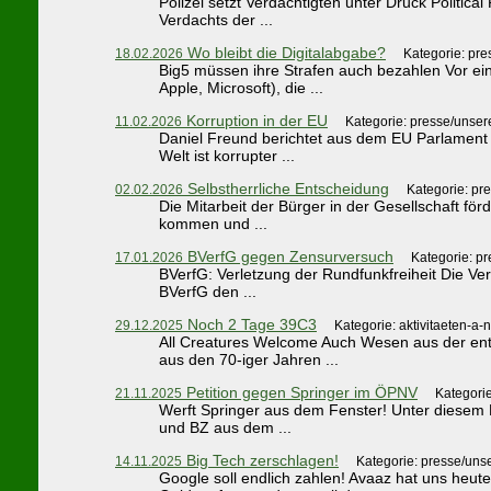
Polizei setzt Verdächtigten unter Druck Politi
Verdachts der ...
Wo bleibt die Digitalabgabe?
18.02.2026
Kategorie: pr
Big5 müssen ihre Strafen auch bezahlen Vor e
Apple, Microsoft), die ...
Korruption in der EU
11.02.2026
Kategorie: presse/unser
Daniel Freund berichtet aus dem EU Parlament
Welt ist korrupter ...
Selbstherrliche Entscheidung
02.02.2026
Kategorie: pr
Die Mitarbeit der Bürger in der Gesellschaft för
kommen und ...
BVerfG gegen Zensurversuch
17.01.2026
Kategorie: p
BVerfG: Verletzung der Rundfunkfreiheit Die Ve
BVerfG den ...
Noch 2 Tage 39C3
29.12.2025
Kategorie: aktivitaeten-a-
All Creatures Welcome Auch Wesen aus der en
aus den 70-iger Jahren ...
Petition gegen Springer im ÖPNV
21.11.2025
Kategori
Werft Springer aus dem Fenster! Unter diesem M
und BZ aus dem ...
Big Tech zerschlagen!
14.11.2025
Kategorie: presse/uns
Google soll endlich zahlen! Avaaz hat uns he