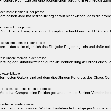
cal Prisoners Net macht auf eine bedrohlichen Vorgang in Frankreich a
esse/unsere-themen-in-der-presse
inem halben Jahr hat netzpolitik.org darauf hingewiesen, dass die g
e-themen-in-der-presse
 Zum Thema Transparenz und Korruption schreibt uns der EU Abgeordn
esse/unsere-themen-in-der-presse
dern ... das sollte eigentlich das Ziel jeder Regierung sein und dafür 
resse/unsere-themen-in-der-presse
rletzung der Rundfunkfreiheit durch die Behinderung der Arbeit eines 
news/aktivitaeten
tferntesten Galaxis sind auf dem diesjährigen Kongress des Chaos 
e: presse/unsere-themen-in-der-presse
otto hat Campact eine Petition gestartet, um die Berliner Verkehrsbe
ere-themen-in-der-presse
ute noch einma auf das seit Wochen bestehende Urteil gegen Google a