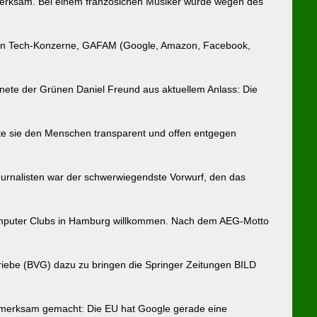
ufmerksam. Bei einem französichen Musiker wurde wegen des
roßen Tech-Konzerne, GAFAM (Google, Amazon, Facebook,
ete der Grünen Daniel Freund aus aktuellem Anlass: Die
sollte sie den Menschen transparent und offen entgegen
Journalisten war der schwerwiegendste Vorwurf, den das
Computer Clubs in Hamburg willkommen. Nach dem AEG-Motto
triebe (BVG) dazu zu bringen die Springer Zeitungen BILD
ufmerksam gemacht: Die EU hat Google gerade eine