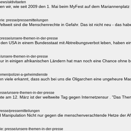
news/aktivitaeten
n wir, wie seit 2009 den 1. Mai beim MyFest auf dem Mariannenplatz
rie: presse/pressemitteilungen
weit sind die Menschenrechte in Gefahr. Das ist nicht neu - das haben
 presse/unsere-themen-in-der-presse
n den USA in einem Bundesstaat mit Abtreibungsverbot leben, haben e
e/unsere-themen-in-der-presse
Nur in einigen afrikanischen Ländern hat man noch eine Chance ohne 
hemen/polizei-a-geheimdienste
n viele erkannt, dass auch bei uns die Oligarchen eine ungeheure Ma
resse/unsere-themen-in-der-presse
e am 12. März ist der weltweite Tag gegen Internetzensur . "Das Thema 
presse/pressemitteilungen
 Manipulation Nicht nur gegen die menschenverachtende Hetze der Af
ie: presse/unsere-themen-in-der-presse