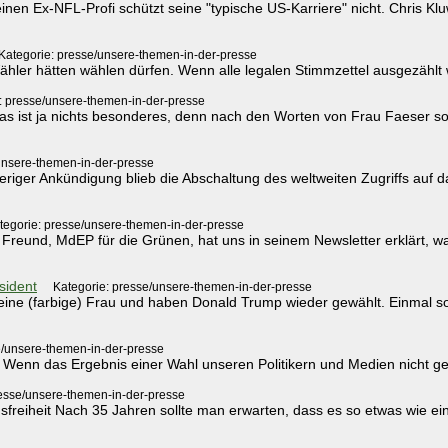
inen Ex-NFL-Profi schützt seine "typische US-Karriere" nicht. Chris K
Kategorie: presse/unsere-themen-in-der-presse
Wähler hätten wählen dürfen. Wenn alle legalen Stimmzettel ausgezählt
: presse/unsere-themen-in-der-presse
 ist ja nichts besonderes, denn nach den Worten von Frau Faeser soll
unsere-themen-in-der-presse
heriger Ankündigung blieb die Abschaltung des weltweiten Zugriffs auf
tegorie: presse/unsere-themen-in-der-presse
Freund, MdEP für die Grünen, hat uns in seinem Newsletter erklärt, w
sident
Kategorie: presse/unsere-themen-in-der-presse
ine (farbige) Frau und haben Donald Trump wieder gewählt. Einmal so 
e/unsere-themen-in-der-presse
nn das Ergebnis einer Wahl unseren Politikern und Medien nicht gefäll
resse/unsere-themen-in-der-presse
reiheit Nach 35 Jahren sollte man erwarten, dass es so etwas wie eine