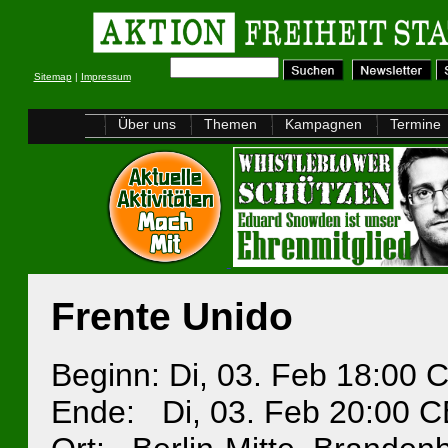
Sitemap
|
Impressum
Über uns
Themen
Kampagnen
Termine
Frente Unido
Beginn: Di, 03. Feb 18:00 
Ende: Di, 03. Feb 20:00 