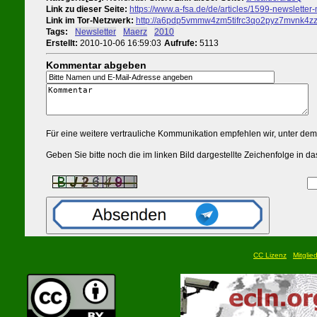
Link zu dieser Seite:
https://www.a-fsa.de/de/articles/1599-newslette
Link im Tor-Netzwerk:
http://a6pdp5vmmw4zm5tifrc3qo2pyz7mvnk4zzi
Tags:
#
Newsletter
#
Maerz
#
2010
Erstellt:
2010-10-06 16:59:03
Aufrufe:
5113
Kommentar abgeben
Für eine weitere vertrauliche Kommunikation empfehlen wir, unter de
Geben Sie bitte noch die im linken Bild dargestellte Zeichenfolge in
CC Lizenz
Mitglie