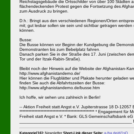
Reichstagsgebäude die Ortsschilder von über 100 Städten 
flächendeckenden Protest gegen die Fortsetzung des Afghan
zum Ausdruck zu bringen.
D.h.: Bringt aus den verschiedenen Regionen/Orten entspre
mit; gut lesbar sollen sie sein und sichtbar getragen werden 
können.
Busse:
Die Busse können vor Beginn der Kundgebung die Demonst
Demonstranten bis zum Bebelplatz fahren.
Danach parken Sie in der Straße des 17. Juni (zwischen d
Tor und der Itzak-Rabin-Straße).
Bleibt noch der Hinweis auf die Website der Afghanistan-K
http://www.afghanistandemo.de/
Hier können die Flugblätter und Plakate herunter geladen w
finden Sie auch die Abfahrtszeiten der Busse:
http://www.afghanistandemo.de/busse.htm
Ich hoffe, wir sehen uns zahlreich in Berlin!
-- Aktion Freiheit statt Angst e.V. Jupiterstrasse 18 D-12
************************************************** * Engagemen
Freiheit statt Angst e.V. * Bank: GLS Gemeinschaftsbank eG * Ko
_______________________________________________ Newslette
Kategorie[16]:
Newsletter
Short-Link dieser Seite:
a-fsa.de/d/1sQ