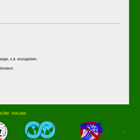
ssage, o.ä. anzugeben.
rhindern.
nd War
Kein Java