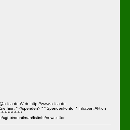
t@a-fsa.de Web: http://www.a-fsa.de
n Sie hier: * </spenden> * * Spendenkonto: * Inhaber: Aktion
*************
gi-bin/mailman/listinfo/newsletter