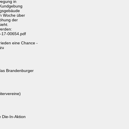
wegung in
er Kundgebung
agsgebäude
en Woche über
höhung der
ieht.
werden:
s-17-00654.pdf
ieden eine Chance -
 zu
das Brandenburger
tervereine)
 Die-In-Aktion
m