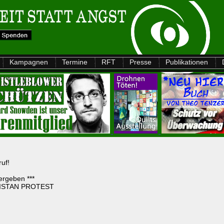
Kampagnen
Termine
RFT
Presse
Publikationen
ruf!
ergeben ***
ANISTAN PROTEST