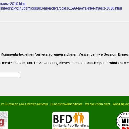
r-maerz-2010.html
mpesnckvzinubzmioddad.onion/de/articles/1599-newsletter-maerz-2010.html
m Kommentartext einen Verweis auf einen sicheren Messenger, wie Session, Bitme
 das rechte Feld ein, um die Verwendung dieses Formulars durch Spam-Robots zu ve
d im European Civil Liberties Network
Bundesfreiwilligendienst
Wir speichern nicht
World Beyo