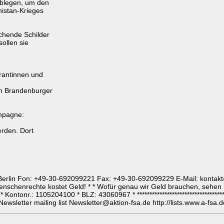
ablegen, um den
istan-Krieges
chende Schilder
sollen sie
rantinnen und
em Brandenburger
ampagne:
erden. Dort
057 Berlin Fon: +49-30-692099221 Fax: +49-30-692099229 E-Mail: kontak
t für Menschenrechte kostet Geld! * * Wofür genau wir Geld brauchen, sehe
ntonr.: 1105204100 * BLZ: 43060967 * *************************************
r mailing list Newsletter@aktion-fsa.de http://lists.www.a-fsa.de/c