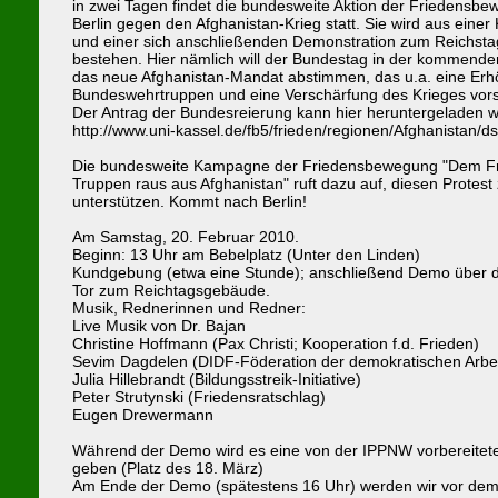
in zwei Tagen findet die bundesweite Aktion der Friedensbe
Berlin gegen den Afghanistan-Krieg statt. Sie wird aus ein
und einer sich anschließenden Demonstration zum Reichst
bestehen. Hier nämlich will der Bundestag in der kommend
das neue Afghanistan-Mandat abstimmen, das u.a. eine Er
Bundeswehrtruppen und eine Verschärfung des Krieges vors
Der Antrag der Bundesreierung kann hier heruntergeladen 
http://www.uni-kassel.de/fb5/frieden/regionen/Afghanistan/d
Die bundesweite Kampagne der Friedensbewegung "Dem Fr
Truppen raus aus Afghanistan" ruft dazu auf, diesen Protest
unterstützen. Kommt nach Berlin!
Am Samstag, 20. Februar 2010.
Beginn: 13 Uhr am Bebelplatz (Unter den Linden)
Kundgebung (etwa eine Stunde); anschließend Demo über 
Tor zum Reichtagsgebäude.
Musik, Rednerinnen und Redner:
Live Musik von Dr. Bajan
Christine Hoffmann (Pax Christi; Kooperation f.d. Frieden)
Sevim Dagdelen (DIDF-Föderation der demokratischen Arbei
Julia Hillebrandt (Bildungsstreik-Initiative)
Peter Strutynski (Friedensratschlag)
Eugen Drewermann
Während der Demo wird es eine von der IPPNW vorbereitete
geben (Platz des 18. März)
Am Ende der Demo (spätestens 16 Uhr) werden wir vor de