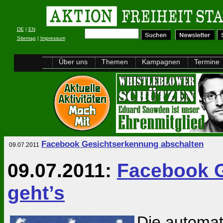
DE
|
EN
Sitemap
|
Impressum
Über uns
Themen
Kampagnen
Termine
Facebook Gesichtserkennung abschalten
09.07.2011
09.07.2011:
Facebook G
geht’s
Die automa