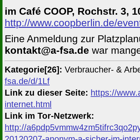
im Café COOP, Rochstr. 3, 1
http://www.coopberlin.de/event
Eine Anmeldung zur Platzplan
kontakt@a-fsa.de
war mange
Kategorie[26]:
Verbraucher- & Arb
fsa.de/d/1Lf
Link zu dieser Seite:
https://www.
internet.html
Link im Tor-Netzwerk:
http://a6pdp5vmmw4zm5tifrc3qo2py
20120207-anonym-a-sicher-im-inter