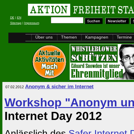
DE
|
EN
Sitemap
|
Impressum
Über uns
Themen
Kampagnen
Termine
Anonym & sicher im Internet
07.02.2012
Workshop "Anonym und 
Internet Day 2012
Anlässlich des
Safer Internet 