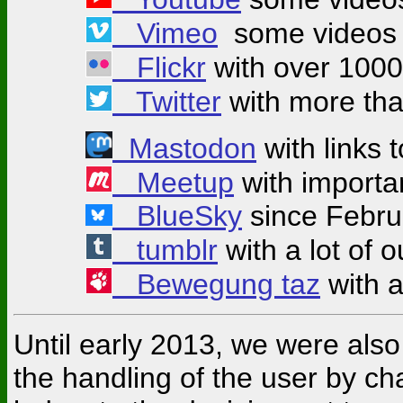
Vimeo
some videos
Flickr
with over 1000
Twitter
with more tha
Mastodon
with links t
Meetup
with importa
BlueSky
since Februa
tumblr
with a lot of o
Bewegung taz
with a 
Until early 2013, we were also
the handling of the user by ch