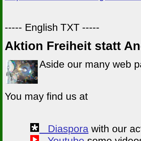
----- English TXT -----
Aktion Freiheit statt A
Aside our many web pa
You may find us at
Diaspora
with our act
Youtube
some video