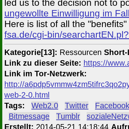
led us to the decision not to
ungewollte Einwilligung im Fa
Here is list of all the "benefits"
fsa.de/cgi-bin/searchartEN.
Kategorie[13]:
Ressourcen
Short-
Link zu dieser Seite:
https://www.
Link im Tor-Netzwerk:
http://a6pdp5vmmw4zm5tifrc3qo2py
web-2-0.html
Tags:
#
Web2.0
#
Twitter
#
Faceboo
#
Bitmessage
#
Tumblr
#
sozialeNet
Erstellt:
2014-05-21 14:18:44
Aufr