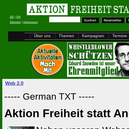
DE
|
EN
Sitemap
|
Impressum
Über uns
Themen
Kampagnen
Termine
Web 2.0
----- German TXT -----
Aktion Freiheit statt A