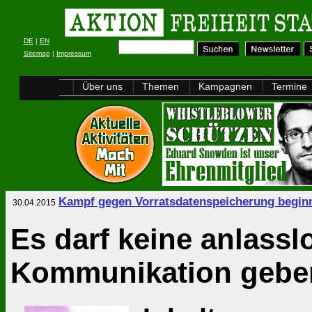
DE
|
EN
Sitemap
|
Impressum
Über uns
Themen
Kampagnen
Termine
Kampf gegen Vorratsdatenspeicherung begin
30.04.2015
Es darf keine anlass
Kommunikation gebe