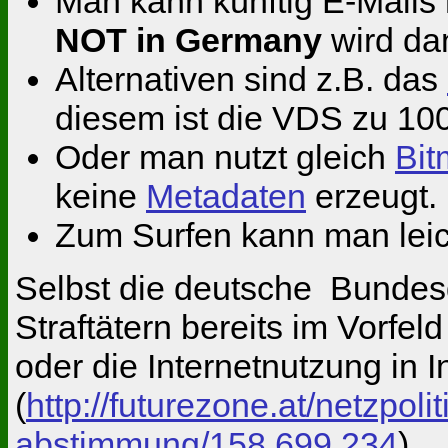
Man kann künftig E-Mails
NOT in Germany
wird da
Alternativen sind z.B. das
diesem ist die VDS zu 100
Oder man nutzt gleich
Bi
keine
Metadaten
erzeugt.
Zum Surfen kann man lei
Selbst die deutsche Bundes
Straftätern bereits im Vorfe
oder die Internetnutzung in I
(
http://futurezone.at/netzpol
abstimmung/158.699.234
)