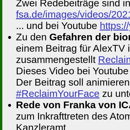
Zwei Redebeiträge sind i
fsa.de/images/videos/2
... und bei Youtube
https
Zu den
Gefahren der bi
einem Beitrag für AlexTV 
zusammengestellt
Reclai
Dieses Video bei Youtub
Der Beitrag soll animiere
#ReclaimYourFace
zu unt
Rede von Franka von I
zum Inkrafttreten des At
Kanzleramt