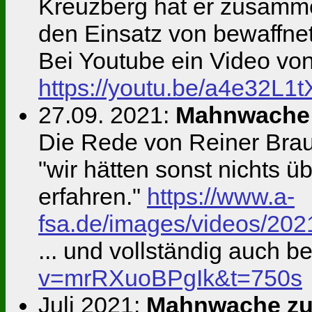
Kreuzberg hat er zusamm
den Einsatz von bewaffne
Bei Youtube ein Video von
https://youtu.be/a4e32L1
27.09. 2021:
Mahnwache 
Die Rede von Reiner Braun
"wir hätten sonst nichts
erfahren."
https://www.a-
fsa.de/images/videos/2
... und vollständig auch b
v=mrRXuoBPgIk&t=750s
Juli 2021:
Mahnwache zum