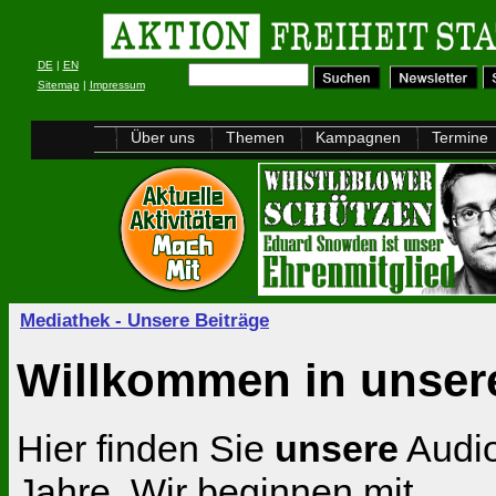
DE
|
EN
Sitemap
|
Impressum
Über uns
Themen
Kampagnen
Termine
Mediathek - Unsere Beiträge
Willkommen in unser
Hier finden Sie
unsere
Audio
Jahre. Wir beginnen mit