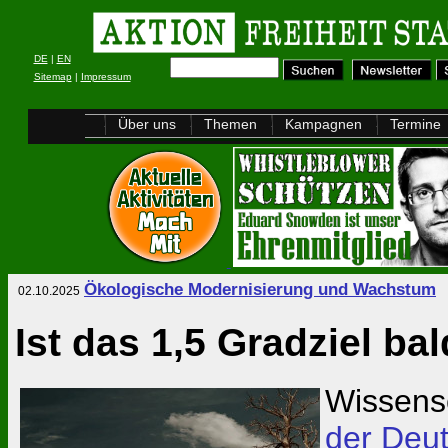
DE
|
EN
Sitemap
|
Impressum
Über uns
Themen
Kampagnen
Termine
Ökologische Modernisierung und Wachstum
02.10.2025
Ist das 1,5 Gradziel ba
Wissensc
der Deut