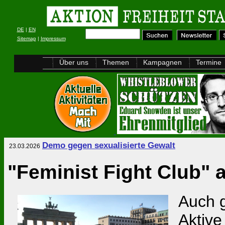
DE
|
EN
Sitemap
|
Impressum
Über uns
Themen
Kampagnen
Termine
Demo gegen sexualisierte Gewalt
23.03.2026
"Feminist Fight Club"
Auch g
Aktive