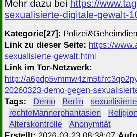
Mehr dazu bei
https://www.tag
sexualisierte-digitale-gewalt-
Kategorie[27]:
Polizei&Geheimdie
Link zu dieser Seite:
https://www.
sexualisierte-gewalt.html
Link im Tor-Netzwerk:
http://a6pdp5vmmw4zm5tifrc3qo2py
20260323-demo-gegen-sexualisierte
Tags:
#
Demo
#
Berlin
#
sexualisiert
#
rechteMännerphantasien
#
Religio
#
Alterskontrolle
#
Anonymität
Erstellt:
2026-03-23 08:38:07
Aufr