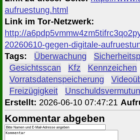
aufruestung.html
Link im Tor-Netzwerk:
http://a6pdp5vmmw4zm5tifrc3qo2py
20260610-gegen-digitale-aufruestu
Tags:
#
Überwachung
#
Sicherheits
#
Gesichtsscan
#
Kfz
#
Kennzeichen
#
Vorratsdatenspeicherung
#
Videoü
#
Freizügigkeit
#
Unschuldsvermutu
Erstellt:
2026-06-10 07:47:21
Aufr
Kommentar abgeben