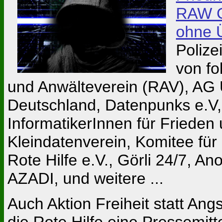
RAW G
ohne 
Polize
von fo
und Anwälteverein (RAV), AG 
Deutschland, Datenpunks e.V, 
InformatikerInnen für Frieden 
Kleindatenverein, Komitee für
Rote Hilfe e.V., Görli 24/7, An
AZADI, und weitere ...
Auch Aktion Freiheit statt An
die Rote Hilfe eine Pressemitte