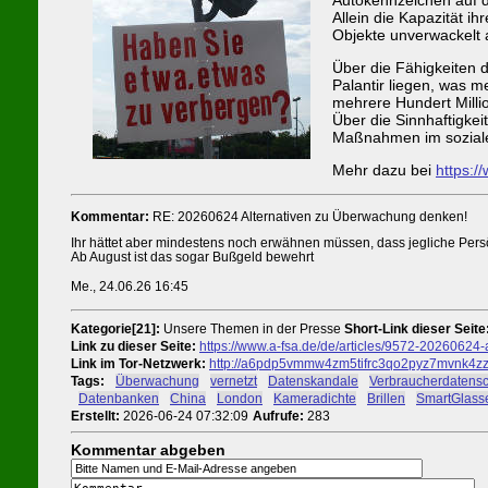
Allein die Kapazität i
Objekte unverwackelt 
Über die Fähigkeiten 
Palantir liegen, was m
mehrere Hundert Milli
Über die Sinnhaftigke
Maßnahmen im soziale
Mehr dazu bei
https:/
Kommentar:
RE: 20260624 Alternativen zu Überwachung denken!
Ihr hättet aber mindestens noch erwähnen müssen, dass jegliche Persönl
Ab August ist das sogar Bußgeld bewehrt
Me., 24.06.26 16:45
Kategorie[21]:
Unsere Themen in der Presse
Short-Link dieser Seite
Link zu dieser Seite:
https://www.a-fsa.de/de/articles/9572-20260624
Link im Tor-Netzwerk:
http://a6pdp5vmmw4zm5tifrc3qo2pyz7mvnk4zzi
Tags:
#
Überwachung
#
vernetzt
#
Datenskandale
#
Verbraucherdatensc
#
Datenbanken
#
China
#
London
#
Kameradichte
#
Brillen
#
SmartGlass
Erstellt:
2026-06-24 07:32:09
Aufrufe:
283
Kommentar abgeben