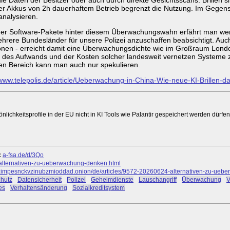
hrer Akkus von 2h dauerhaftem Betrieb begrenzt die Nutzung. Im Gegensa
analysieren.
der Software-Pakete hinter diesem Überwachungswahn erfährt man wenig
ehrere Bundesländer für unsere Polizei anzuschaffen beabsichtigt. Auch
onen - erreicht damit eine Überwachungsdichte wie im Großraum London,
it des Aufwands und der Kosten solcher landesweit vernetzen Systeme z
n Bereich kann man auch nur spekulieren.
/www.telepolis.de/article/Ueberwachung-in-China-Wie-neue-KI-Brillen-d
ichkeitsprofile in der EU nicht in KI Tools wie Palantir gespeichert werden dürfen
:
a-fsa.de/d/3Qo
-alternativen-zu-ueberwachung-denken.html
mpesnckvzinubzmioddad.onion/de/articles/9572-20260624-alternativen-zu-uebe
hutz
#
Datensicherheit
#
Polizei
#
Geheimdienste
#
Lauschangriff
#
Überwachung
#
V
es
#
Verhaltensänderung
#
Sozialkreditsystem