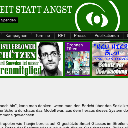
Kampagnen
Termine
RFT
Presse
Publikationen
noch hin", kann man denken, wenn man den Bericht über das Sozialkredit
he Schufa durchaus das Modell war, aus dem heraus dieses System dort
n immens gewachsen.
etropolen wie Tianjin bereits auf KI-gestützte Smart Glasses im Streifen
e Daten der Besitzer oder auch durch direkte Gesichtsscans. Brillen s