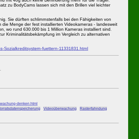
tz zu BodyCams lassen sich mit den Brillen viel leichter
. Sie dürften schlimmstenfalls bei den Fähigkeiten von
 die Menge der fest installierten Videokameras - landesweit
 wo rund 630.000 bis 1 Million Kameras installiert sind.
ur Kriminalitätsbekämpfung im Vergleich zu alternativen
as-Sozialkreditsystem-fuettern-11331831.html
.
rwachung-denken.html
orratsdatenspeicherung
#
Videoüberwachung
#
Rasterfahndung