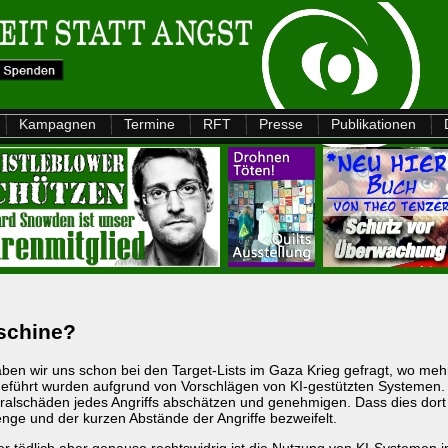
Kampagnen
Termine
RFT
Presse
Publikationen
schine?
ben wir uns schon bei den Target-Lists im Gaza Krieg gefragt, wo mehr
eführt wurden aufgrund von Vorschlägen von KI-gestützten Systemen
eralschäden jedes Angriffs abschätzen und genehmigen. Dass dies dort p
nge und der kurzen Abstände der Angriffe bezweifelt.
r tödlich aber genauso rechtswidrig ist die Nutzung von KI-Systemen 