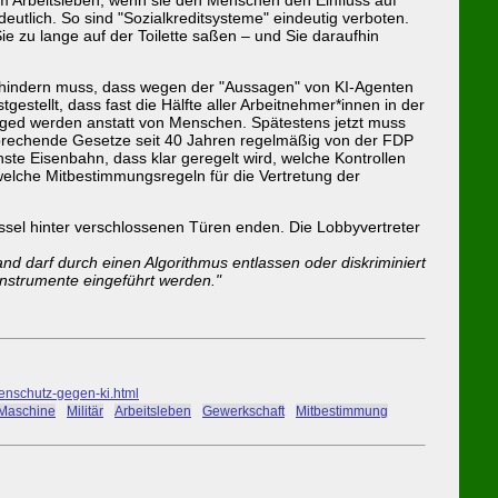
deutlich. So sind "Sozialkreditsysteme" eindeutig verboten.
ie zu lange auf der Toilette saßen – und Sie daraufhin
rhindern muss, dass wegen der "Aussagen" von KI-Agenten
gestellt, dass fast die Hälfte aller Arbeitnehmer*innen in der
aged werden anstatt von Menschen. Spätestens jetzt muss
prechende Gesetze seit 40 Jahren regelmäßig von der FDP
hste Eisenbahn, dass klar geregelt wird, welche Kontrollen
lche Mitbestimmungsregeln für die Vertretung der
ssel hinter verschlossenen Türen enden. Die Lobbyvertreter
d darf durch einen Algorithmus entlassen oder diskriminiert
nstrumente eingeführt werden."
nschutz-gegen-ki.html
Maschine
#
Militär
#
Arbeitsleben
#
Gewerkschaft
#
Mitbestimmung