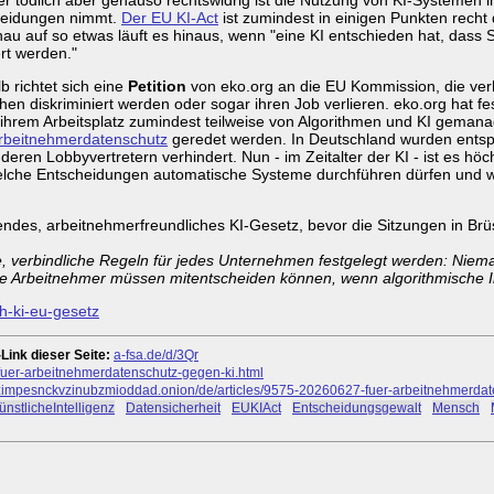
heidungen nimmt.
Der EU KI-Act
ist zumindest in einigen Punkten recht 
au auf so etwas läuft es hinaus, wenn "eine KI entschieden hat, dass S
rt werden."
b richtet sich eine
Petition
von eko.org an die EU Kommission, die ve
en diskriminiert werden oder sogar ihren Job verlieren. eko.org hat fest
ihrem Arbeitsplatz zumindest teilweise von Algorithmen und KI geman
rbeitnehmerdatenschutz
geredet werden. In Deutschland wurden ents
deren Lobbyvertretern verhindert. Nun - im Zeitalter der KI - ist es höc
lche Entscheidungen automatische Systeme durchführen dürfen und we
endes, arbeitnehmerfreundliches KI-Gesetz, bevor die Sitzungen in Brü
, verbindliche Regeln für jedes Unternehmen festgelegt werden: Nieman
ie Arbeitnehmer müssen mitentscheiden können, wenn algorithmische I
ch-ki-eu-gesetz
Link dieser Seite:
a-fsa.de/d/3Qr
-fuer-arbeitnehmerdatenschutz-gegen-ki.html
mpesnckvzinubzmioddad.onion/de/articles/9575-20260627-fuer-arbeitnehmerdate
ünstlicheIntelligenz
#
Datensicherheit
#
EUKIAct
#
Entscheidungsgewalt
#
Mensch
#