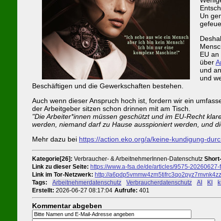
Entsc
Un gen
gefeue
Deshal
Mensch
EU an 
über
A
und an
und we
Beschäftigen und die Gewerkschaften bestehen.
Auch wenn dieser Anspruch hoch ist, fordern wir ein umfass
der Arbeitgeber sitzen schon drinnen mit am Tisch.
"Die Arbeiter*innen müssen geschützt und im EU-Recht klare
werden, niemand darf zu Hause ausspioniert werden, und d
Mehr dazu bei
https://action.eko.org/a/keine-kundigung-dur
Kategorie[26]:
Verbraucher- & ArbeitnehmerInnen-Datenschutz
Short-
Link zu dieser Seite:
https://www.a-fsa.de/de/articles/9575-20260627
Link im Tor-Netzwerk:
http://a6pdp5vmmw4zm5tifrc3qo2pyz7mvnk4zzi
Tags:
#
Arbeitnehmerdatenschutz
#
Verbraucherdatenschutz
#
AI
#
KI
#
k
Erstellt:
2026-06-27 08:17:04
Aufrufe:
401
Kommentar abgeben