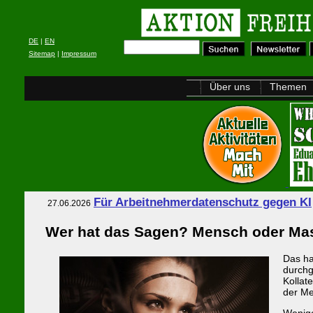
DE
|
EN
Sitemap
|
Impressum
Über uns
Themen
Für Arbeitnehmerdatenschutz gegen KI
27.06.2026
Wer hat das Sagen? Mensch oder Ma
Das ha
durchg
Kollat
der Me
Wenige