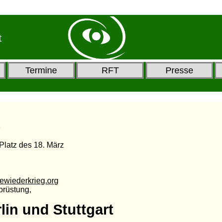
t
Termine
RFT
Presse
6
 Platz des 18. März
iewiederkrieg.org
brüstung,
lin und Stuttgart