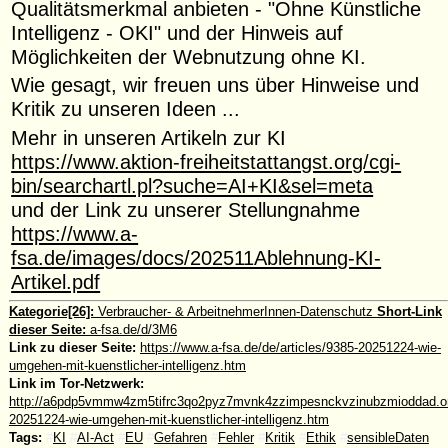
Qualitätsmerkmal anbieten - "Ohne Künstliche
Intelligenz - OKI" und der Hinweis auf
Möglichkeiten der Webnutzung ohne KI.
Wie gesagt, wir freuen uns über Hinweise und
Kritik zu unseren Ideen ...
Mehr in unseren Artikeln zur KI
https://www.aktion-freiheitstattangst.org/cgi-
bin/searchartl.pl?suche=AI+KI&sel=meta
und der Link zu unserer Stellungnahme
https://www.a-
fsa.de/images/docs/202511Ablehnung-KI-
Artikel.pdf
Kategorie[26]:
Verbraucher- & ArbeitnehmerInnen-Datenschutz
Short-Link
dieser Seite:
a-fsa.de/d/3M6
Link zu dieser Seite:
https://www.a-fsa.de/de/articles/9385-20251224-wie-
umgehen-mit-kuenstlicher-intelligenz.htm
Link im Tor-Netzwerk:
http://a6pdp5vmmw4zm5tifrc3qo2pyz7mvnk4zzimpesnckvzinubzmioddad.oni
20251224-wie-umgehen-mit-kuenstlicher-intelligenz.htm
Tags:
#
KI
#
AI-Act
#
EU
#
Gefahren
#
Fehler
#
Kritik
#
Ethik
#
sensibleDaten