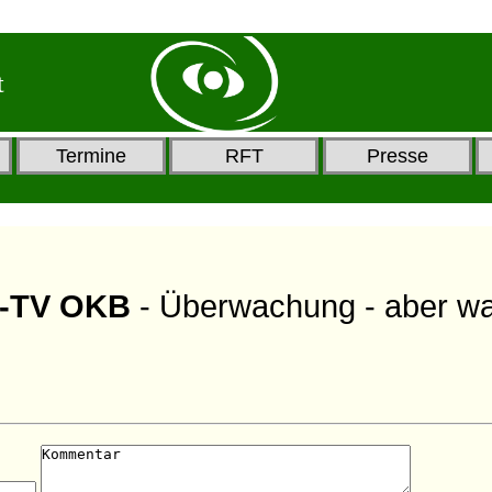
t
Termine
RFT
Presse
ex-TV OKB
- Überwachung - aber wa