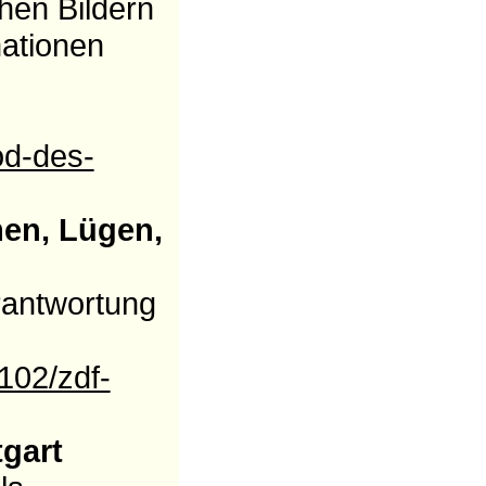
hen Bildern
mationen
od-des-
en, Lügen,
rantwortung
102/zdf-
gart