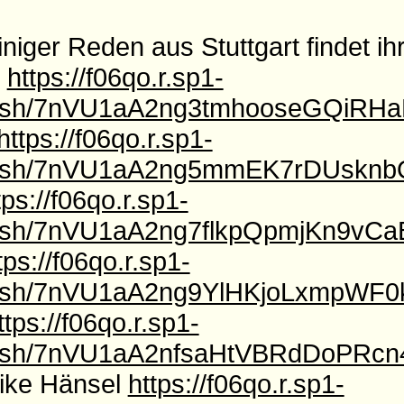
iger Reden aus Stuttgart findet ihr
n
https://f06qo.r.sp1-
l/f/sh/7nVU1aA2ng3tmhooseGQiRH
https://f06qo.r.sp1-
l/f/sh/7nVU1aA2ng5mmEK7rDUsk
tps://f06qo.r.sp1-
l/f/sh/7nVU1aA2ng7flkpQpmjKn9vC
tps://f06qo.r.sp1-
l/f/sh/7nVU1aA2ng9YlHKjoLxmp
ttps://f06qo.r.sp1-
l/f/sh/7nVU1aA2nfsaHtVBRdDoPR
ike Hänsel
https://f06qo.r.sp1-