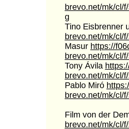
brevo.net/mk/c
g
Tino Eisbrenner
brevo.net/mk/cl
Masur
https://f06
brevo.net/mk/c
Tony Ávila
https:
brevo.net/mk/c
Pablo Miró
https:
brevo.net/mk/cl
Film von der Dem
brevo.net/mk/c