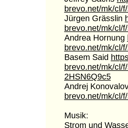
brevo.net/mk/c
Jürgen Grässlin
brevo.net/mk/c
Andrea Hornung
brevo.net/mk/cl
Basem Said
https
brevo.net/mk/c
2HSN6Q9c5
Andrej Konovalo
brevo.net/mk/c
Musik:
Strom und Wass