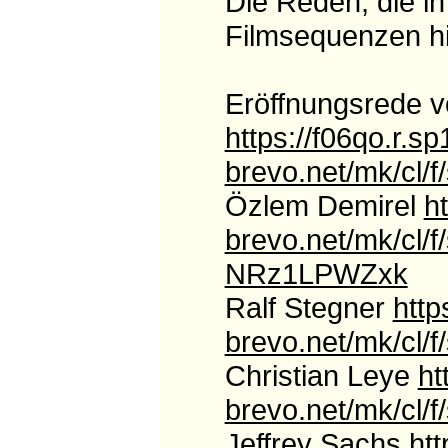
Die Reden, die in 
Filmsequenzen hi
Eröffnungsrede 
https://f06qo.r.sp
brevo.net/mk/c
Özlem Demirel
ht
brevo.net/mk/cl
NRz1LPWZxk
Ralf Stegner
http
brevo.net/mk/cl
Christian Leye
ht
brevo.net/mk/c
Jeffrey Sachs
htt