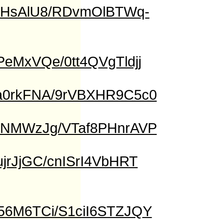
MjFHsAlU8/RDvmOlBTWq-
PeMxVQe/0tt4QVgTldjj
0La0rkFNA/9rVBXHR9C5c0
K9kNMWzJg/VTaf8PHnrAVP
ujrJjGC/cnISrI4VbHRT
m56M6TCi/S1ciI6STZJQY