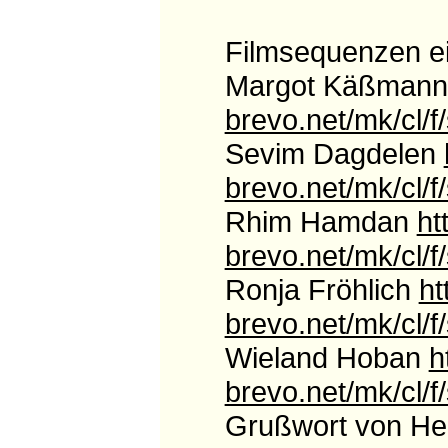
Filmsequenzen ein
Margot Käßman
brevo.net/mk/c
Sevim Dagdelen
brevo.net/mk/c
Rhim Hamdan
ht
brevo.net/mk/c
Ronja Fröhlich
ht
brevo.net/mk/c
Wieland Hoban
h
brevo.net/mk/c
Grußwort von He