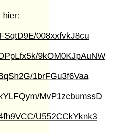
 hier:
aFSqtD9E/008xxfvkJ8cu
nbOPpLfx5k/9kOM0KJpAuNW
aBqSh2G/1brFGu3f6Vaa
WF0kYLFQym/MvP1zcbumssD
cn4fh9VCC/U552CCkYknk3