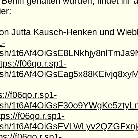
Berlin gehalten wurden, findet ihr a
er:
von Jutta Kausch-Henken und Wieb
1-
l/f/sh/1t6Af4OiGsE8LNkhjy8nlTm
tps://f06qo.r.sp1-
/f/sh/1t6Af4OiGsEag5x88KEivjq8xy
s://f06qo.r.sp1-
/f/sh/1t6Af4OiGsF30o9YWgKe5zty
tps://f06qo.r.sp1-
l/f/sh/1t6Af4OiGsFVLWLyv2QZGFx
ps://f06qo.r.sp1-