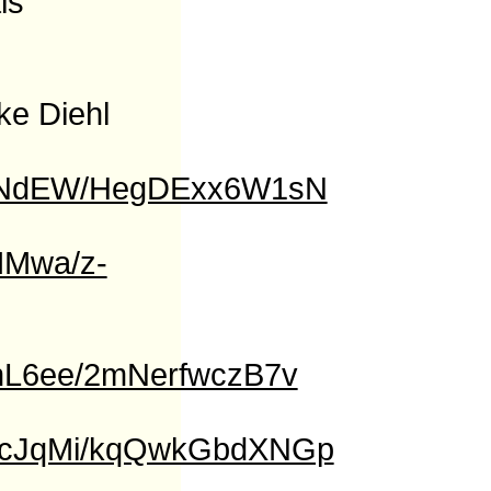
ls
ke Diehl
Ja9NdEW/HegDExx6W1sN
MMwa/z-
LnL6ee/2mNerfwczB7v
njcJqMi/kqQwkGbdXNGp