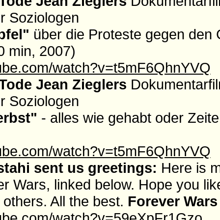
Tode Jean Zieglers
Dokumentarfil
r Soziologen
pfel"
über die Proteste gegen den 
0 min, 2007)
utube.com/watch?v=t5mF6QhnYVQ
Tode Jean Zieglers
Dokumentarfil
r Soziologen
erbst"
- alles wie gehabt oder Zei
utube.com/watch?v=t5mF6QhnYVQ
tahi sent us greetings:
Here is 
 Wars, linked below. Hope you like i
 others. All the best.
Forever Wars
tube.com/watch?v=59eXpFr1Gzo