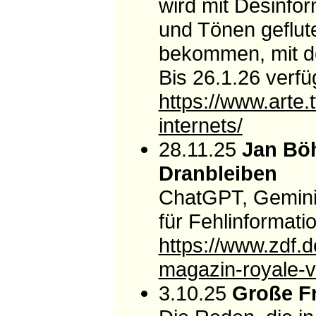
wird mit Desinfo
und Tönen geflut
bekommen, mit der
Bis 26.1.26 verfü
https://www.arte.
internets/
28.11.25
Jan Bö
Dranbleiben
ChatGPT, Gemini
für Fehlinformati
https://www.zdf.
magazin-royale-
3.10.25
Große Fr