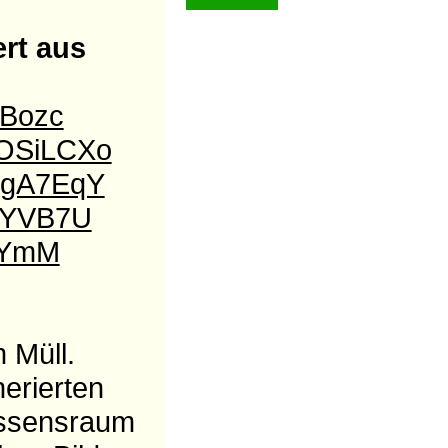
ert aus
pBozc
ffOSiLCXo
xigA7EqY
PZYVB7U
XxYmM
 Müll.
nerierten
Wissensraum