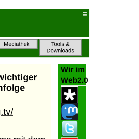
Mediathek
Tools &
Downloads
Wir im
wichtiger
Web2.0
nfolge
.tv/