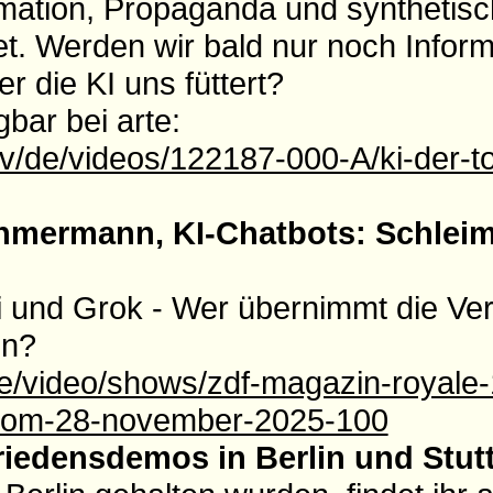
rmation, Propaganda und synthetisc
et. Werden wir bald nur noch Infor
 die KI uns füttert?
gbar bei arte:
tv/de/videos/122187-000-A/ki-der-t
hmermann, KI-Chatbots: Schleim
 und Grok - Wer übernimmt die Ve
on?
de/video/shows/zdf-magazin-royale-
vom-28-november-2025-100
iedensdemos in Berlin und Stutt