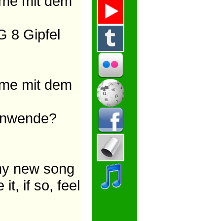
me mit dem
G 8 Gipfel
me mit dem
tenwende?
my new song
t, if so, feel