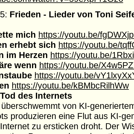
25:
Frieden - Lieder von Toni Seif
rette mich
https://youtu.be/fgDWXj
en erhebt sich
https://youtu.be/tq
en im Herzen
https://youtu.be/1Rb
wäre wenn
https://youtu.be/X4w5
enstaube
https://youtu.be/vY1lxy
ten
https://youtu.be/kBMbcRilhWw
 Tod des Internets
d überschwemmt von KI-generiertem
ts produzieren eine Flut aus KI-ge
 Internet zu ersticken droht. Der 