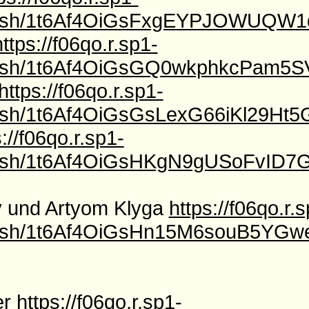
l/f/sh/1t6Af4OiGsFxgEYPJOWUQW
https://f06qo.r.sp1-
l/f/sh/1t6Af4OiGsGQ0wkphkcPa
https://f06qo.r.sp1-
/f/sh/1t6Af4OiGsGsLexG66iKl29Ht
://f06qo.r.sp1-
l/f/sh/1t6Af4OiGsHKgN9gUSoFvID
v und Artyom Klyga
https://f06qo.r.
l/f/sh/1t6Af4OiGsHn15M6souB5YG
er
https://f06qo.r.sp1-