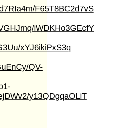
1d7RIa4m/F65T8BC2d7vS
m5SVGHJmq/iWDKHo3GEcfY
5G3Uu/xYJ6ikiPxS3q
7GuEnCy/QV-
sp1-
wejDWv2/y13QDgqaOLiT