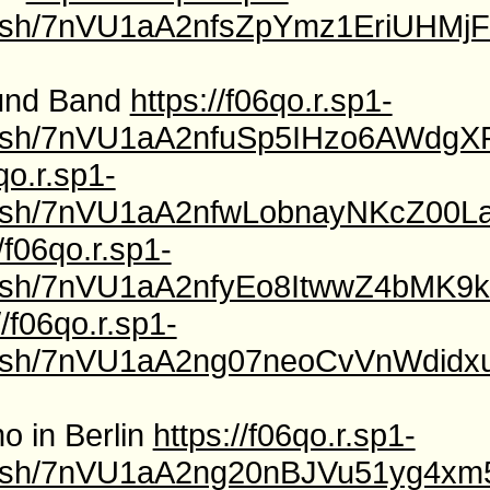
l/f/sh/7nVU1aA2nfsZpYmz1EriUH
 und Band
https://f06qo.r.sp1-
/f/sh/7nVU1aA2nfuSp5IHzo6AWdgX
qo.r.sp1-
l/f/sh/7nVU1aA2nfwLobnayNKcZ0
//f06qo.r.sp1-
l/f/sh/7nVU1aA2nfyEo8ItwwZ4bM
//f06qo.r.sp1-
/f/sh/7nVU1aA2ng07neoCvVnWdidx
o in Berlin
https://f06qo.r.sp1-
l/f/sh/7nVU1aA2ng20nBJVu51yg4x