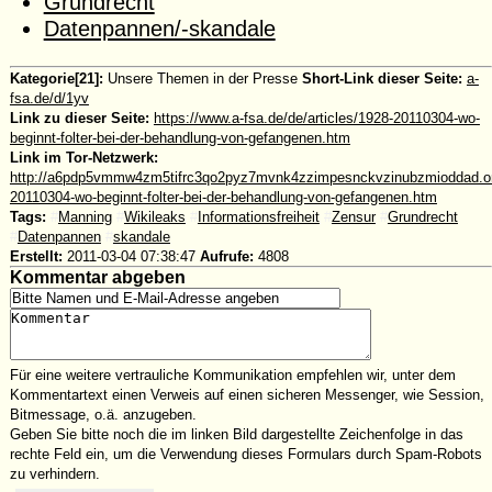
Grundrecht
Datenpannen/-skandale
Kategorie[21]:
Unsere Themen in der Presse
Short-Link dieser Seite:
a-
fsa.de/d/1yv
Link zu dieser Seite:
https://www.a-fsa.de/de/articles/1928-20110304-wo-
beginnt-folter-bei-der-behandlung-von-gefangenen.htm
Link im Tor-Netzwerk:
http://a6pdp5vmmw4zm5tifrc3qo2pyz7mvnk4zzimpesnckvzinubzmioddad.oni
20110304-wo-beginnt-folter-bei-der-behandlung-von-gefangenen.htm
Tags:
#
Manning
#
Wikileaks
#
Informationsfreiheit
#
Zensur
#
Grundrecht
#
Datenpannen
#
skandale
Erstellt:
2011-03-04 07:38:47
Aufrufe:
4808
Kommentar abgeben
Für eine weitere vertrauliche Kommunikation empfehlen wir, unter dem
Kommentartext einen Verweis auf einen sicheren Messenger, wie Session,
Bitmessage, o.ä. anzugeben.
Geben Sie bitte noch die im linken Bild dargestellte Zeichenfolge in das
rechte Feld ein, um die Verwendung dieses Formulars durch Spam-Robots
zu verhindern.