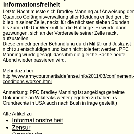
Informationsfreiheit
Letzte Nacht
musste
sich Bradley
Manning
auf Anweisung der
Quantico Gefängnisverwaltung
aller
Kleidung entledigen.
Er
blieb
in
seiner
Zelle
, nackt
,
für die
nächsten sieben
Stunden
bis zu
m 5:00
Uhr
Weckruf
l für die
Häftlinge
.
Er wurde dann
gezwungen, sich
an
der Vorderseite
seiner
Zelle
nackt
aufzustellen.
Diese
erniedrigender Behandlung
durch
Militär
und
Justiz
ist
nicht zu entschuldigen
und kann
nicht toleriert werden.
PFC
Manning
wurde
gesagt
, dass
ihm die gleiche
Sache
heute
Abend wieder
passieren
wird
.
Mehr dazu bei
http://www.armycourtmartialdefense.info/2011/03/confinement-
conditions-worsen.html
Anmerkung: PFC
Bradley
Manning ist angeklagt geheime
Dokumente an Wikileaks weiter gegeben zu haben. (s.
Grundrechte in USA auch nach Bush in frage gestellt
)
Alle Artikel zu
Informationsfreiheit
Zensur