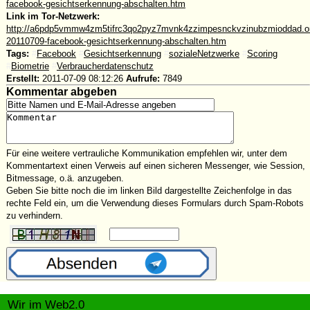
facebook-gesichtserkennung-abschalten.htm
Link im Tor-Netzwerk:
http://a6pdp5vmmw4zm5tifrc3qo2pyz7mvnk4zzimpesnckvzinubzmioddad.oni
20110709-facebook-gesichtserkennung-abschalten.htm
Tags:
#
Facebook
#
Gesichtserkennung
#
sozialeNetzwerke
#
Scoring
#
Biometrie
#
Verbraucherdatenschutz
Erstellt:
2011-07-09 08:12:26
Aufrufe:
7849
Kommentar abgeben
Für eine weitere vertrauliche Kommunikation empfehlen wir, unter dem
Kommentartext einen Verweis auf einen sicheren Messenger, wie Session,
Bitmessage, o.ä. anzugeben.
Geben Sie bitte noch die im linken Bild dargestellte Zeichenfolge in das
rechte Feld ein, um die Verwendung dieses Formulars durch Spam-Robots
zu verhindern.
Wir im Web2.0