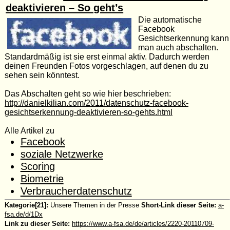
deaktivieren – So geht’s
Die automatische
Facebook
Gesichtserkennung kann
man auch abschalten.
Standardmäßig ist sie erst einmal aktiv. Dadurch werden
deinen Freunden Fotos vorgeschlagen, auf denen du zu
sehen sein könntest.
Das Abschalten geht so wie hier beschrieben:
http://danielkilian.com/2011/datenschutz-facebook-
gesichtserkennung-deaktivieren-so-gehts.html
Alle Artikel zu
Facebook
soziale Netzwerke
Scoring
Biometrie
Verbraucherdatenschutz
Kategorie[21]:
Unsere Themen in der Presse
Short-Link dieser Seite:
a-
fsa.de/d/1Dx
Link zu dieser Seite:
https://www.a-fsa.de/de/articles/2220-20110709-