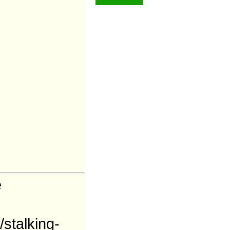
e
stalking-