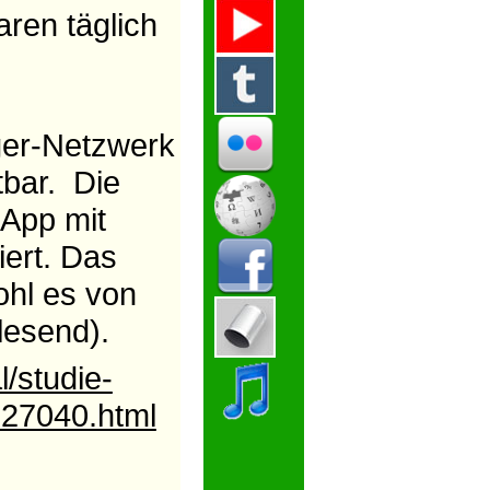
ren täglich
ger-Netzwerk
tbar. Die
App mit
ert. Das
hl es von
lesend).
l/studie-
127040.html