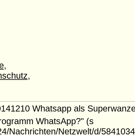
e
,
nschutz
,
20141210 Whatsapp als Superwanz
-Programm WhatsApp?" (s
24/Nachrichten/Netzwelt/d/5841034/