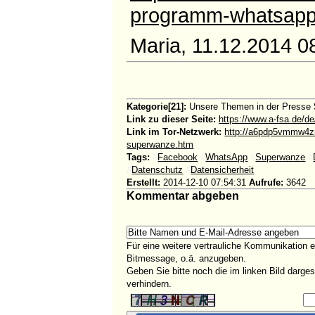
programm-whatsapp
Maria, 11.12.2014 0
Kategorie[21]:
Unsere Themen in der Presse
Link zu dieser Seite:
https://www.a-fsa.de/d
Link im Tor-Netzwerk:
http://a6pdp5vmmw4z
superwanze.htm
Tags:
#
Facebook
#
WhatsApp
#
Superwanze
#
#
Datenschutz
#
Datensicherheit
Erstellt:
2014-12-10 07:54:31
Aufrufe:
3642
Kommentar abgeben
Für eine weitere vertrauliche Kommunikation 
Bitmessage, o.ä. anzugeben.
Geben Sie bitte noch die im linken Bild darg
verhindern.