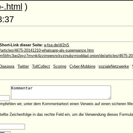
-.html
)
8:37
Short-Link dieser Seite:
a-fsa.de/d/2nS
e/articles/4675-20141210-whatsapp-als-superwanze.htm
m5tifrc3qo2pyz7mvnk4zzimpesnckvzinubzmioddad.onion/de/articles/4675-20
Diaspora
#
Twitter
#
TollCollect
#
Scoring
#
Cyber-Mobbing
#
sozialeNetzwerke
#
empfehlen wir, unter dem Kommentartext einen Verweis auf einen sicheren Me
estellte Zeichenfolge in das rechte Feld ein, um die Verwendung dieses Form