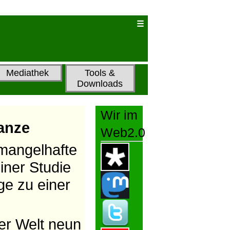
Mediathek
Tools &
Downloads
Wir im
anze
Web2.0
mangelhafte
iner Studie
ge zu einer
ler Welt neun