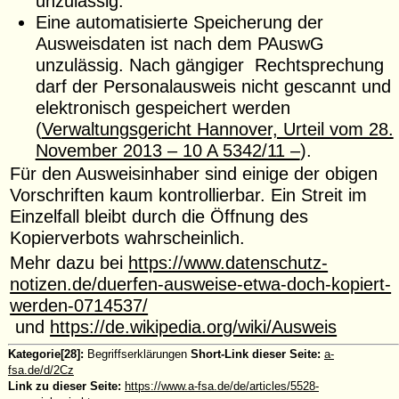
unzulässig.
Eine automatisierte Speicherung der
Ausweisdaten ist nach dem PAuswG
unzulässig. Nach gängiger Rechtsprechung
darf der Personalausweis nicht gescannt und
elektronisch gespeichert werden
(
Verwaltungsgericht Hannover, Urteil vom 28.
November 2013 – 10 A 5342/11 –
).
Für den Ausweisinhaber sind einige der obigen
Vorschriften kaum kontrollierbar. Ein Streit im
Einzelfall bleibt durch die Öffnung des
Kopierverbots wahrscheinlich.
Mehr dazu bei
https://www.datenschutz-
notizen.de/duerfen-ausweise-etwa-doch-kopiert-
werden-0714537/
und
https://de.wikipedia.org/wiki/Ausweis
Kategorie[28]:
Begriffserklärungen
Short-Link dieser Seite:
a-
fsa.de/d/2Cz
Link zu dieser Seite:
https://www.a-fsa.de/de/articles/5528-