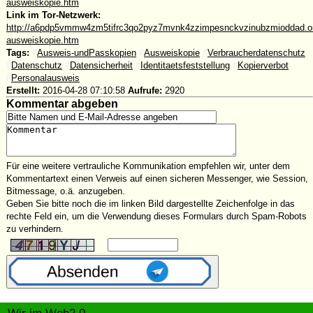
ausweiskopie.htm
Link im Tor-Netzwerk:
http://a6pdp5vmmw4zm5tifrc3qo2pyz7mvnk4zzimpesnckvzinubzmioddad.oni
ausweiskopie.htm
Tags:
#
Ausweis-undPasskopien
#
Ausweiskopie
#
Verbraucherdatenschutz
#
Datenschutz
#
Datensicherheit
#
Identitaetsfeststellung
#
Kopierverbot
#
Personalausweis
Erstellt:
2016-04-28 07:10:58
Aufrufe:
2920
Kommentar abgeben
Für eine weitere vertrauliche Kommunikation empfehlen wir, unter dem
Kommentartext einen Verweis auf einen sicheren Messenger, wie Session,
Bitmessage, o.ä. anzugeben.
Geben Sie bitte noch die im linken Bild dargestellte Zeichenfolge in das
rechte Feld ein, um die Verwendung dieses Formulars durch Spam-Robots
zu verhindern.