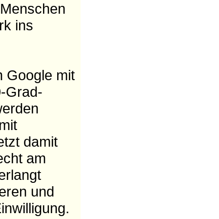
m Menschen
k ins
n Google mit
0-Grad-
werden
mit
etzt damit
Recht am
erlangt
ieren und
nwilligung.