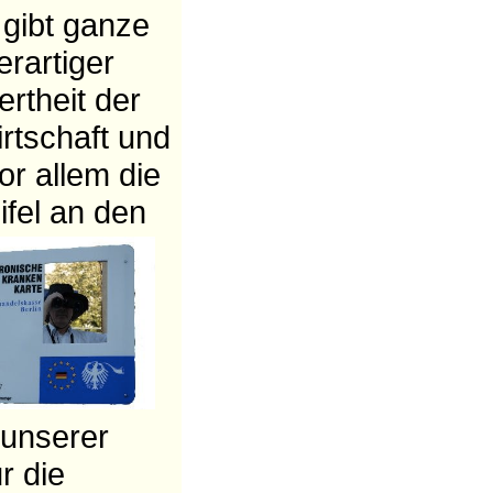
gibt ganze
erartiger
rtheit der
rtschaft und
or allem die
ifel an den
 unserer
r die