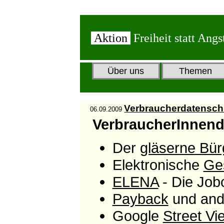
Aktion
Freiheit statt Angs
Über uns
Themen
Verbraucherdatensch
06.09.2009
VerbraucherInnend
Der
gläserne Bür
Elektronische
Ge
ELENA
- Die Job
Payback
und and
Google
Street Vi