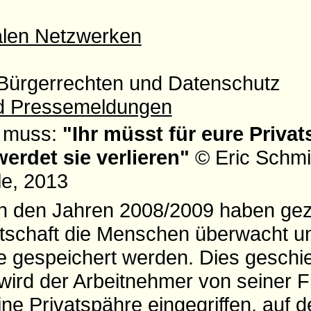
alen Netzwerken
Bürgerrechten und Datenschutz
nd Pressemeldungen
n muss:
"Ihr müsst für eure Priva
erdet sie verlieren"
© Eric Schmi
e, 2013
n den Jahren 2008/2009 haben gez
rtschaft die Menschen überwacht un
le gespeichert werden. Dies geschi
ird der Arbeitnehmer von seiner F
ne Privatspähre eingegriffen, auf 