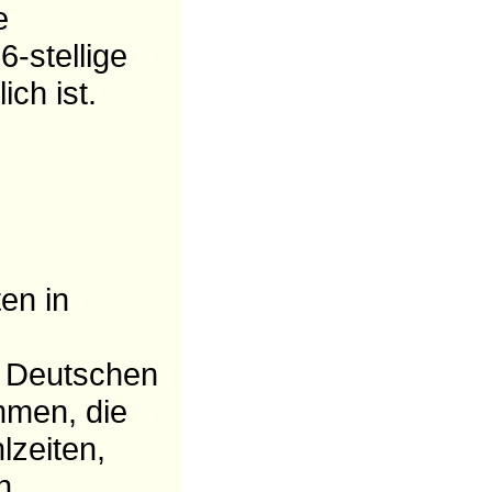
e
6-stellige
ich ist.
ten in
r Deutschen
mmen, die
lzeiten,
n