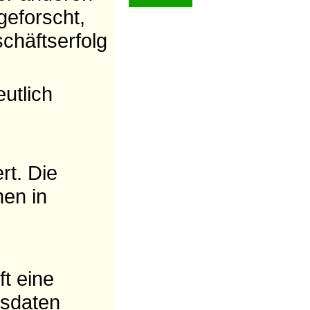
geforscht,
chäftserfolg
utlich
rt. Die
hen in
ft eine
tsdaten