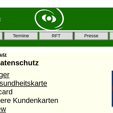
t
Termine
RFT
Presse
utz
atenschutz
ger
sundheitskarte
card
ere Kundenkarten
ew