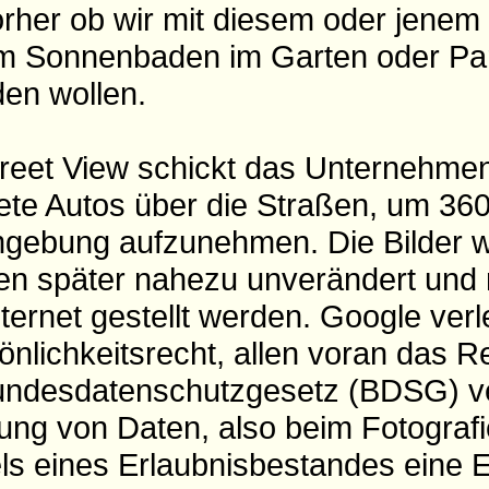
vorher ob wir mit diesem oder jene
 Sonnenbaden im Garten oder Par
den wollen.
treet View schickt das Unternehme
te Autos über die Straßen, um 36
gebung aufzunehmen. Die Bilder 
len später nahezu unverändert und 
ternet gestellt werden. Google verl
önlichkeitsrecht, allen voran das 
Bundesdatenschutzgesetz (BDSG) v
ung von Daten, also beim Fotograf
s eines Erlaubnisbestandes eine Ei