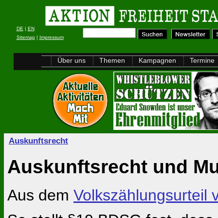
DE
|
EN
Sitemap
|
Impressum
Über uns
Themen
Kampagnen
Termine
Auskunftsrecht
Auskunftsrecht und Mu
Aus dem
Volkszählungsurteil