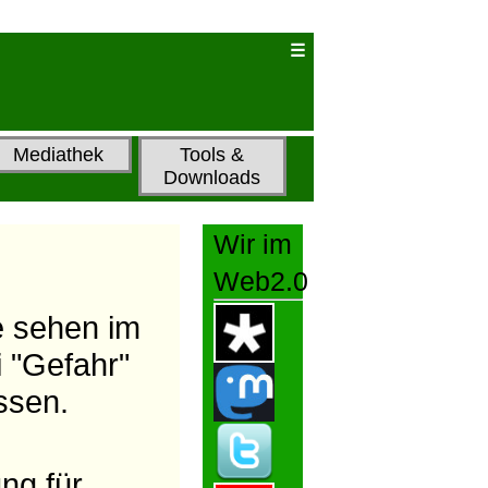
Mediathek
Tools &
Downloads
Wir im
Web2.0
ie sehen im
i "Gefahr"
ssen.
ng für