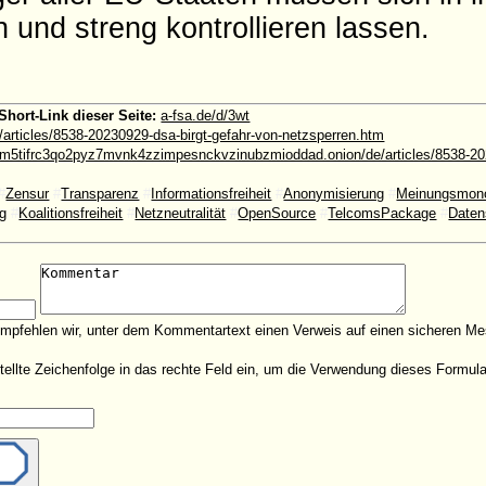
und streng kontrollieren lassen.
Short-Link dieser Seite:
a-fsa.de/d/3wt
/articles/8538-20230929-dsa-birgt-gefahr-von-netzsperren.htm
5tifrc3qo2pyz7mvnk4zzimpesnckvzinubzmioddad.onion/de/articles/8538-2023
#
Zensur
#
Transparenz
#
Informationsfreiheit
#
Anonymisierung
#
Meinungsmon
g
#
Koalitionsfreiheit
#
Netzneutralität
#
OpenSource
#
TelcomsPackage
#
Daten
empfehlen wir, unter dem Kommentartext einen Verweis auf einen sicheren Me
estellte Zeichenfolge in das rechte Feld ein, um die Verwendung dieses Form