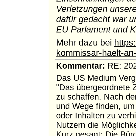
Verletzungen unsere
dafür gedacht war u
EU Parlament und K
Mehr dazu bei
https
kommissar-haelt-an-
Kommentar:
RE: 202
Das US Medium Verge
"Das übergeordnete Zi
zu schaffen. Nach de
und Wege finden, um B
oder Inhalten zu verh
Nutzern die Möglichke
Kurz gesagt: Die Bürg