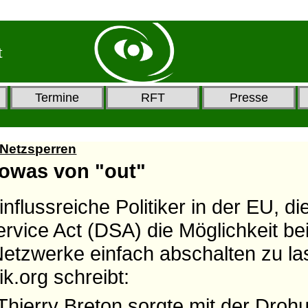
t
Termine
RFT
Presse
 Netzsperren
sowas von "out"
influssreiche Politiker in der EU, d
Service Act (DSA) die Möglichkeit be
Netzwerke einfach abschalten zu la
ik.org schreibt:
ierry Breton sorgte mit der Drohu