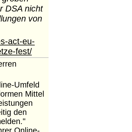
r DSA nicht
llungen von
es-act-eu-
ze-fest/
erren
line-Umfeld
ormen Mittel
eistungen
itig den
melden."
rer Online-