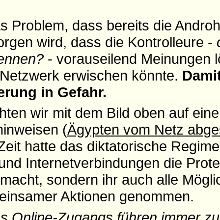
s Problem, dass bereits die Andro
rgen wird, dass die Kontrolleure -
nennen?
- vorauseilend Meinungen 
 Netzwerk erwischen könnte.
Damit
rung in Gefahr.
en wir mit dem Bild oben auf einen
inweisen (
Ägypten vom Netz abge
Zeit hatte das diktatorische Regime
und Internetverbindungen die Pro
macht, sondern ihr auch alle Mögli
einsamer Aktionen genommen.
s Online-Zugangs führen immer zu