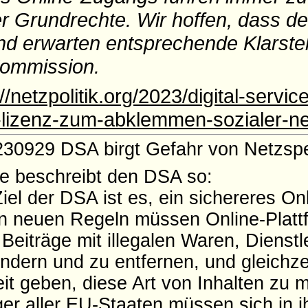
r Grundrechte. Wir hoffen, dass de
nd erwarten entsprechende Klarste
ommission.
://netzpolitik.org/2023/digital-servic
lizenz-zum-abklemmen-sozialer-net
30929 DSA birgt Gefahr von Netzsp
 beschreibt den DSA so:
el der DSA ist es, ein sichereres On
n neuen Regeln müssen Online-Plattf
eiträge mit illegalen Waren, Dienstl
indern und zu entfernen, und gleichze
it geben, diese Art von Inhalten zu 
er aller EU-Staaten müssen sich in ih