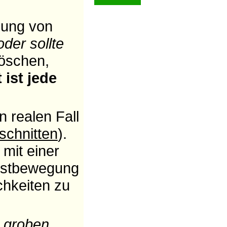
hung von
oder sollte
löschen,
 ist jede
 realen Fall
schnitten
).
 mit einer
testbewegung
chkeiten zu
 groben