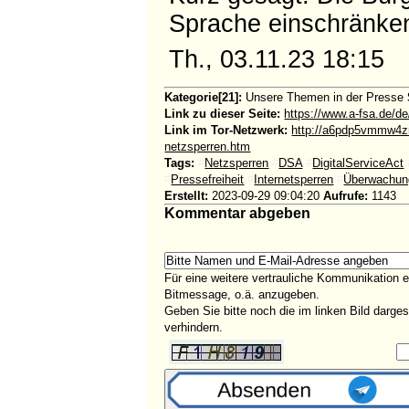
Sprache einschränken 
Th., 03.11.23 18:15
Kategorie[21]:
Unsere Themen in der Presse
Link zu dieser Seite:
https://www.a-fsa.de/de
Link im Tor-Netzwerk:
http://a6pdp5vmmw4zm
netzsperren.htm
Tags:
#
Netzsperren
#
DSA
#
DigitalServiceAct
#
Pressefreiheit
#
Internetsperren
#
Überwachun
Erstellt:
2023-09-29 09:04:20
Aufrufe:
1143
Kommentar abgeben
Für eine weitere vertrauliche Kommunikation 
Bitmessage, o.ä. anzugeben.
Geben Sie bitte noch die im linken Bild darg
verhindern.