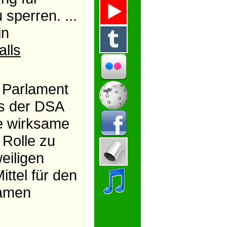
sperren. ...
in
alls
U Parlament
ss der DSA
ne wirksame
 Rolle zu
eiligen
ittel für den
samen