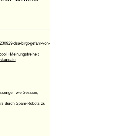
0929-dsa-birgt-gefahr-von-
opol
#
Meinungsfreiheit
skandale
ssenger, wie Session,
ulars durch Spam-Robots zu