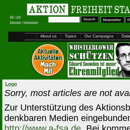
DE
|
EN
Sitemap
|
Impressum
About us
Topics
Our Campaigns
Dat
Logo
Sorry, most articles are not ava
Zur Unterstützung des Aktionsb
denkbaren Medien eingebunden w
http://www.a-fsa.de
. Bei komme