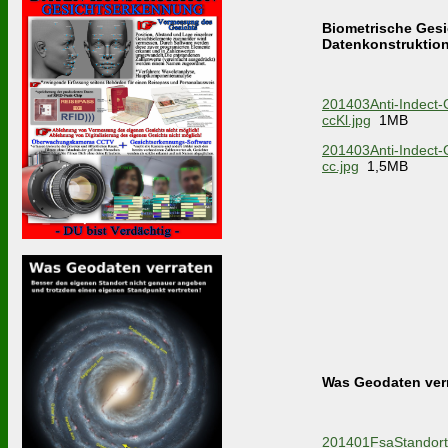
Biometrische Ges
Datenkonstruktio
201403Anti-Indect-G
ccKl.jpg
1MB
201403Anti-Indect-G
cc.jpg
1,5MB
Was Geodaten ver
201401FsaStandort-