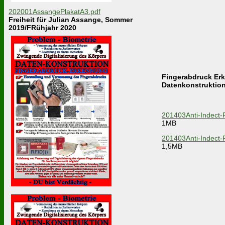
202001AssangePlakatA3.pdf
Freiheit für Julian Assange, Sommer
2019/FRühjahr 2020
Fingerabdruck Er
Datenkonstruktio
201403Anti-Indect-
1MB
201403Anti-Indect-
1,5MB