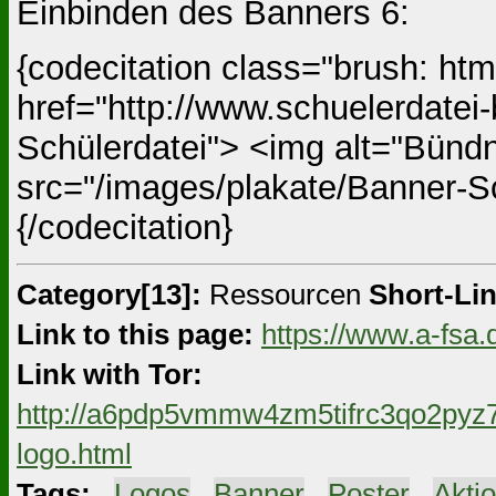
Einbinden des Banners 6:
{codecitation class="brush: ht
href="http://www.schuelerdatei-
Schülerdatei"> <img alt="Bündn
src="/images/plakate/Banner-Sc
{/codecitation}
Category[13]:
Ressourcen
Short-Lin
Link to this page:
https://www.a-fsa.
Link with Tor:
http://a6pdp5vmmw4zm5tifrc3qo2pyz7
logo.html
Tags:
#
Logos
#
Banner
#
Poster
#
Aktio